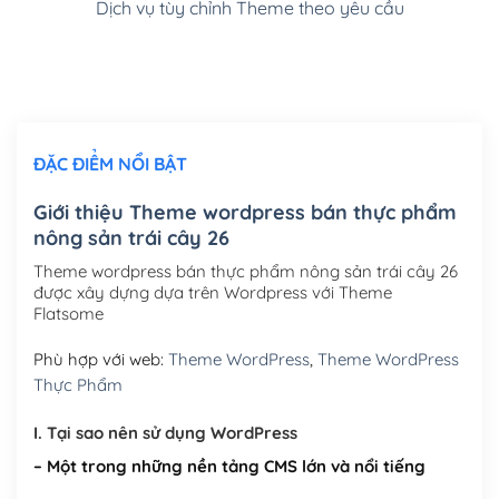
Dịch vụ tùy chỉnh Theme theo yêu cầu
Cài đặt SMTP Mail cho site Wordpress
(+100,000₫)
Thiết kế logo đơn giản để đăng web
(+300,000₫)
Chỉnh sửa site theo yêu cầu tuỳ chọn
(+2,000,000₫)
ĐẶC ĐIỂM NỔI BẬT
Mua thêm Host + Tên miền
Tên miền quốc tế .com .net .org (1 năm)
(+300,000₫)
Giới thiệu Theme wordpress bán thực phẩm
nông sản trái cây 26
Tên miền Việt Nam .vn (1 năm)
(+550,000₫)
Theme wordpress bán thực phẩm nông sản trái cây 26
Hosting 2GB SSD (1 năm)
(+450,000₫)
được xây dựng dựa trên Wordpress với Theme
Flatsome
Hosting 3GB SSD (1 năm)
(+550,000₫)
Phù hợp với web:
Theme WordPress
,
Theme WordPress
Hosting 5GB SSD (1 năm)
(+650,000₫)
Thực Phẩm
Hosting 8GB SSD (1 năm)
(+950,000₫)
I. Tại sao nên sử dụng WordPress
– Một trong những nền tảng CMS lớn và nổi tiếng