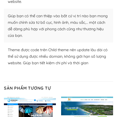
website.
nhiều plugin trả phí hoặc miễn phí.
Nhờ lượng người dùng đông đảo, thư viện themes và
Giúp bạn có thể can thiệp vào bất cứ vị trí nào bạn mong
plugin của WordPress rất phong phú. Bạn có thể thỏa
muốn chỉnh sửa từ bố cục, hình ảnh, màu sắc,… một cách
thích chọn lựa plugin và themes phù hợp cho mục đích
dễ dàng phù hợp với phong cách cũng như thương hiệu
lập website của mình.
của bạn.
WordPress đa dạng plugin và themes
Theme được code trên Child theme nên update lâu dài có
– Dễ sử dụng
thể sử dụng được nhiều domain, không giới hạn số lượng
website. Giúp bạn tiết kiệm chi phí và thời gian
Với mọi Hosting bất kỳ thì WordPress đều có thể dễ
dàng thiết lập vì thực tế nó đã cung cấp khoảng 60%
toàn bộ web.
SẢN PHẨM TƯƠNG TỰ
Và bạn có toàn quyền tự do khi quyết định nơi lưu trữ
trang web WordPress của bạn.
Dễ dàng lựa chọn Hosting cho website WordPress