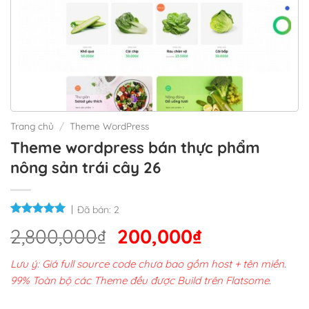
Trang chủ
/
Theme WordPress
Theme wordpress bán thực phẩm
nông sản trái cây 26
Đã bán:
2
Giá
Giá
2,800,000
₫
200,000
₫
gốc
hiện
Lưu ý: Giá full source code chưa bao gồm host + tên miền.
là:
tại
99% Toàn bộ các Theme đều được Build trên Flatsome.
2,800,000₫.
là: