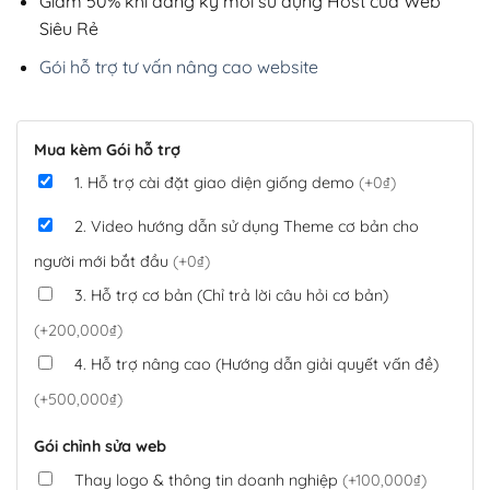
Giảm 50% khi đăng ký mới sử dụng Host của Web
Siêu Rẻ
Gói hỗ trợ tư vấn nâng cao website
Mua kèm Gói hỗ trợ
1. Hỗ trợ cài đặt giao diện giống demo
(+0₫)
2. Video hướng dẫn sử dụng Theme cơ bản cho
người mới bắt đầu
(+0₫)
3. Hỗ trợ cơ bản (Chỉ trả lời câu hỏi cơ bản)
(+200,000₫)
4. Hỗ trợ nâng cao (Hướng dẫn giải quyết vấn đề)
(+500,000₫)
Gói chỉnh sửa web
Thay logo & thông tin doanh nghiệp
(+100,000₫)