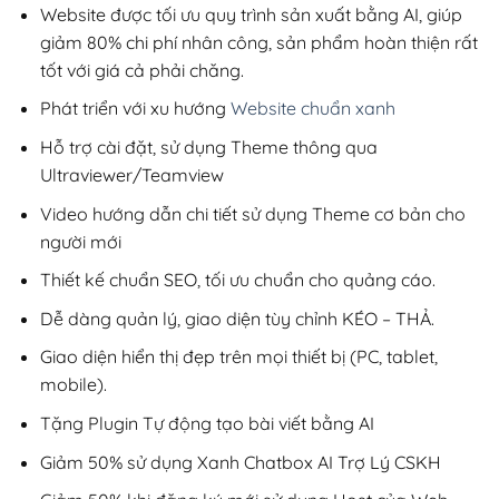
200,000₫.
Website được tối ưu quy trình sản xuất bằng AI, giúp
giảm 80% chi phí nhân công, sản phẩm hoàn thiện rất
tốt với giá cả phải chăng.
Phát triển với xu hướng
Website chuẩn xanh
Hỗ trợ cài đặt, sử dụng Theme thông qua
Ultraviewer/Teamview
Video hướng dẫn chi tiết sử dụng Theme cơ bản cho
người mới
Thiết kế chuẩn SEO, tối ưu chuẩn cho quảng cáo.
Dễ dàng quản lý, giao diện tùy chỉnh KÉO – THẢ.
Giao diện hiển thị đẹp trên mọi thiết bị (PC, tablet,
mobile).
Tặng Plugin Tự động tạo bài viết bằng AI
Giảm 50% sử dụng Xanh Chatbox AI Trợ Lý CSKH