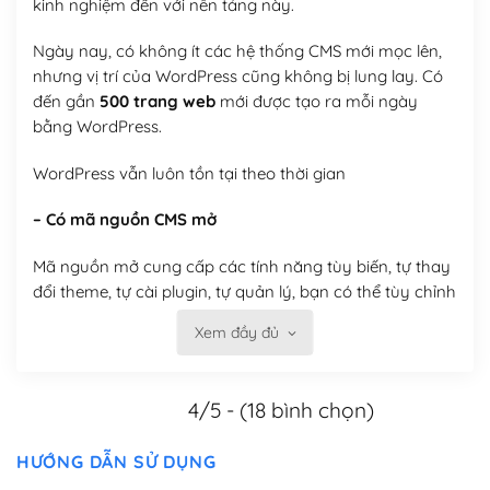
kinh nghiệm đến với nền tảng này.
Ngày nay, có không ít các hệ thống CMS mới mọc lên,
nhưng vị trí của WordPress cũng không bị lung lay. Có
đến gần
500 trang web
mới được tạo ra mỗi ngày
bằng WordPress.
WordPress vẫn luôn tồn tại theo thời gian
– Có mã nguồn CMS mở
Mã nguồn mở cung cấp các tính năng tùy biến, tự thay
đổi theme, tự cài plugin, tự quản lý, bạn có thể tùy chỉnh
nó theo ý bạn mà không phải sử dụng dịch vụ tại bất
Xem đầy đủ
kỳ đơn vị nào.
Việc của bạn là đăng ký một tên miền và hosting để
4/5 - (18 bình chọn)
chạy WordPress.
Có thể tùy biến trên website WordPress
HƯỚNG DẪN SỬ DỤNG