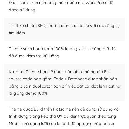
thiết kế tốt, bạn có thể tự sửa đổi. Nếu không bạn có thể
Được code trên nền tảng mã nguồn mở WordPress dễ
tìm kiếm chúng trên Internet hoặc nhờ chuyên gia.
dàng sử dụng
Dễ dàng tùy chỉnh trên WordPress
Thiết kế chuẩn SEO, load nhanh nhẹ tối ưu với các công cụ
– Sở hữu một cộng đồng lớn, sẵn sàng hỗ trợ
tìm kiếm
WordPress là nơi lưu trữ cho một diễn đàn cộng đồng
Theme sạch hoàn toàn 100% không virus, không mã độc
khổng lồ được kiểm duyệt bởi các nhân viên và những
đã được kiểm tra kỹ lưỡng.
người cuồng tín WordPress.
Nếu bạn gặp khó khăn, bạn có thể lên mạng và tìm
Khi mua Theme bạn sẽ được bàn giao mã nguồn Full
kiếm những cộng đồng WordPress, họ sẽ giúp bạn trả
source code bao gồm: Code + Database được nhân bản
lời, giải đáp vấn đề của bạn.
bằng plugin duplicator bạn chỉ việc đăt cài đặt lên Hosting
là giống demo 100%.
Cộng đồng sử dụng WordPress sẵn sàng hỗ trợ bạn
– Đa dạng plugin và themes
Theme được Build trên Flatsome nên dễ dàng sử dụng với
trình dựng trang kéo thả UX builder trực quan theo từng
Plugin mở rộng là thành phần cài đặt thêm vào
Module và dạng lưới của layout đã áp dụng vào bố cục
WordPress để tăng thêm các tính năng cần thiết. Có