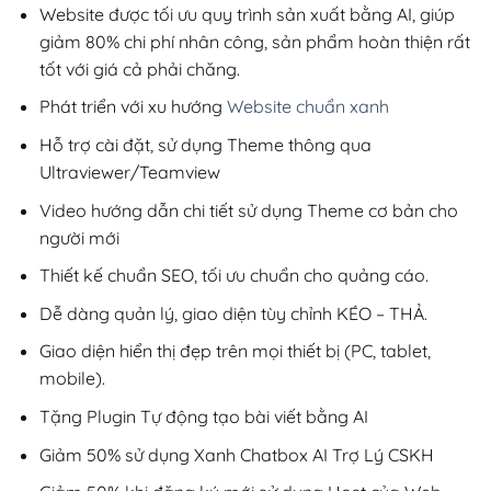
805,000₫.
Website được tối ưu quy trình sản xuất bằng AI, giúp
giảm 80% chi phí nhân công, sản phẩm hoàn thiện rất
tốt với giá cả phải chăng.
Phát triển với xu hướng
Website chuẩn xanh
Hỗ trợ cài đặt, sử dụng Theme thông qua
Ultraviewer/Teamview
Video hướng dẫn chi tiết sử dụng Theme cơ bản cho
người mới
Thiết kế chuẩn SEO, tối ưu chuẩn cho quảng cáo.
Dễ dàng quản lý, giao diện tùy chỉnh KÉO – THẢ.
Giao diện hiển thị đẹp trên mọi thiết bị (PC, tablet,
mobile).
Tặng Plugin Tự động tạo bài viết bằng AI
Giảm 50% sử dụng Xanh Chatbox AI Trợ Lý CSKH