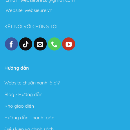
Flatsome để làm Blog cá nhân.
Website:
websieure.vn
Nói chung với Theme Flatsome bạn có thể thỏa sức
sáng tạo không giới hạn. Sau đây là một số điểm nổi
KẾT NỐI VỚI CHÚNG TÔI
bật sau khi sử dụng Theme này:
Thiết kế đẹp, dễ dàng tùy biến ngay cả với người
không biết gì về Code.
Tốc độ Load nhanh bởi Code cực kỳ sạch sẽ và gọn
gàng.
Hướng dẫn
Cấu trúc chuẩn SEO – Theme Flatsome được làm
chuẩn SEO với cấu trúc Code tuân thủ theo các tài
Website chuẩn xanh là gì?
liệu SEO từ Google.
Blog - Hướng dẫn
Trong phiên bản mới đây, Theme Flatsome có thêm
Sticky nút Add to Cart (cố định nút đặt hàng ở cuối
Kho giao diện
trang) rất hay giúp kêu gọi hành động mua hàng.
Hướng dẫn Thanh toán
Có tài liệu hướng dẫn rất phong phú và chi tiết, dễ
hiểu.
Điều kiện và chính sách