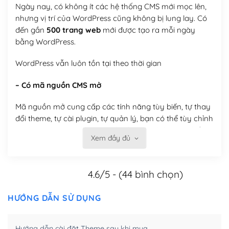
Ngày nay, có không ít các hệ thống CMS mới mọc lên,
nhưng vị trí của WordPress cũng không bị lung lay. Có
đến gần
500 trang web
mới được tạo ra mỗi ngày
bằng WordPress.
WordPress vẫn luôn tồn tại theo thời gian
– Có mã nguồn CMS mở
Mã nguồn mở cung cấp các tính năng tùy biến, tự thay
đổi theme, tự cài plugin, tự quản lý, bạn có thể tùy chỉnh
nó theo ý bạn mà không phải sử dụng dịch vụ tại bất
Xem đầy đủ
kỳ đơn vị nào.
Việc của bạn là đăng ký một tên miền và hosting để
4.6/5 - (44 bình chọn)
chạy WordPress.
Có thể tùy biến trên website WordPress
HƯỚNG DẪN SỬ DỤNG
– Thân thiện với công cụ tìm kiếm
Hướng dẫn cài đặt Theme sau khi mua