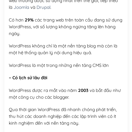
web thường được sử dụng nhất trên thế giới, tiếp theo
là
Joomla
và
Drupal
.
Có hơn
29%
các trang web trên toàn cầu đang sử dụng
WordPress, với số lượng không ngừng tăng lên hàng
ngày.
WordPress không chỉ là một nền tảng blog mà còn là
một hệ thống quản lý nội dung hiệu quả.
WordPress là một trong những nền tảng CMS lớn
– Có lịch sử lâu đời
WordPress được ra mắt vào năm
2003
và bắt đầu như
một công cụ cho các blogger.
Qua thời gian WordPress đã nhanh chóng phát triển,
thu hút các doanh nghiệp đến các lập trình viên có ít
kinh nghiệm đến với nền tảng này.