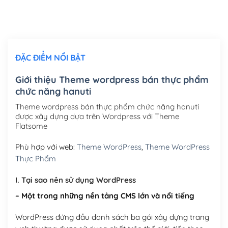
Thiết kế logo đơn giản để đăng web
(+300,000₫)
Chỉnh sửa site theo yêu cầu tuỳ chọn
(+2,000,000₫)
ĐẶC ĐIỂM NỔI BẬT
Mua thêm Host + Tên miền
Tên miền quốc tế .com .net .org (1 năm)
(+300,000₫)
Giới thiệu Theme wordpress bán thực phẩm
chức năng hanuti
Tên miền Việt Nam .vn (1 năm)
(+550,000₫)
Theme wordpress bán thực phẩm chức năng hanuti
Hosting 2GB SSD (1 năm)
(+450,000₫)
được xây dựng dựa trên Wordpress với Theme
Flatsome
Hosting 3GB SSD (1 năm)
(+550,000₫)
Phù hợp với web:
Theme WordPress
,
Theme WordPress
Hosting 5GB SSD (1 năm)
(+650,000₫)
Thực Phẩm
Hosting 8GB SSD (1 năm)
(+950,000₫)
I. Tại sao nên sử dụng WordPress
– Một trong những nền tảng CMS lớn và nổi tiếng
WordPress đứng đầu danh sách ba gói xây dựng trang