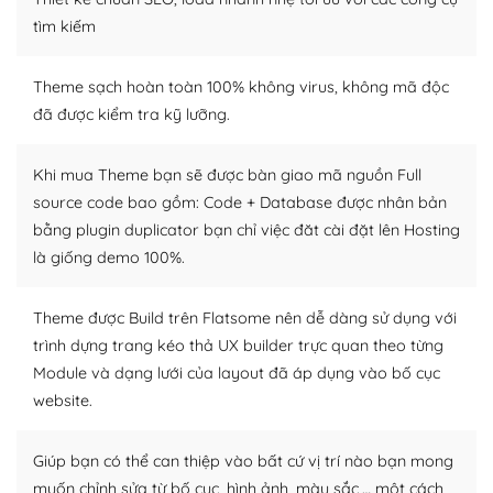
tìm kiếm
Dễ dàng tùy chỉnh trên WordPress
– Sở hữu một cộng đồng lớn, sẵn sàng hỗ trợ
Theme sạch hoàn toàn 100% không virus, không mã độc
đã được kiểm tra kỹ lưỡng.
WordPress là nơi lưu trữ cho một diễn đàn cộng đồng
khổng lồ được kiểm duyệt bởi các nhân viên và những
Khi mua Theme bạn sẽ được bàn giao mã nguồn Full
người cuồng tín WordPress.
source code bao gồm: Code + Database được nhân bản
bằng plugin duplicator bạn chỉ việc đăt cài đặt lên Hosting
Nếu bạn gặp khó khăn, bạn có thể lên mạng và tìm
kiếm những cộng đồng WordPress, họ sẽ giúp bạn trả
là giống demo 100%.
lời, giải đáp vấn đề của bạn.
Theme được Build trên Flatsome nên dễ dàng sử dụng với
Cộng đồng sử dụng WordPress sẵn sàng hỗ trợ bạn
trình dựng trang kéo thả UX builder trực quan theo từng
Module và dạng lưới của layout đã áp dụng vào bố cục
– Đa dạng plugin và themes
website.
Plugin mở rộng là thành phần cài đặt thêm vào
WordPress để tăng thêm các tính năng cần thiết. Có
Giúp bạn có thể can thiệp vào bất cứ vị trí nào bạn mong
nhiều plugin trả phí hoặc miễn phí.
muốn chỉnh sửa từ bố cục, hình ảnh, màu sắc,… một cách