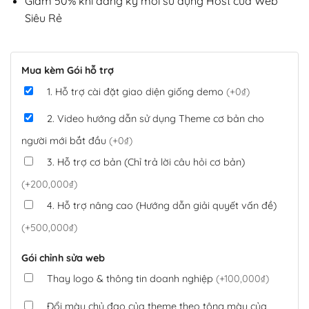
Giảm 50% khi đăng ký mới sử dụng Host của Web
Siêu Rẻ
Mua kèm Gói hỗ trợ
1. Hỗ trợ cài đặt giao diện giống demo
(+0₫)
2. Video hướng dẫn sử dụng Theme cơ bản cho
người mới bắt đầu
(+0₫)
3. Hỗ trợ cơ bản (Chỉ trả lời câu hỏi cơ bản)
(+200,000₫)
4. Hỗ trợ nâng cao (Hướng dẫn giải quyết vấn đề)
(+500,000₫)
Gói chỉnh sửa web
Thay logo & thông tin doanh nghiệp
(+100,000₫)
Đổi màu chủ đạo của theme theo tông màu của