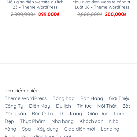
Mẫu giao diện website du lịch
Mẫu giao diện website công ty
23 – Theme WordPress
Luật 06 – Theme WordPress
Đảm bảo đầu tư vào một theme an toàn và xem xét sử
Giá
Giá
Giá
Giá
2,800,000
₫
899,000
₫
2,800,000
₫
200,000
₫
dụng dịch vụ sao lưu như VaultPress hoặc bất kỳ plugin
n
gốc
hiện
gốc
hiện
là:
tại
là:
tại
sao lưu bảo mật nào khác.
2,800,000₫.
là:
2,800,000₫.
là:
,000₫.
899,000₫.
200,
Hãy đảm bảo website của bạn được bảo mật tốt nhất
– Thỏa mãn trải nghiệm người dùng
Khi bạn xây dựng thành công trang web của mình,
bước kế tiếp bạn phải tiếp thị nó và từ đó SEO đã xuất
hiện.
Với việc bạn tạo trực tiếp CMS ngay từ đầu thì thiết kế
Tìm kiếm nhiều:
web và SEO bằng WordPress dễ dàng và ít tốn thời gian
Theme WordPress
Tổng hợp
Bán Hàng
Giới Thiệu
hơn.
Công Ty
Điện Máy
Du lịch
Tin tức
Nội Thất
Bất
động sản
Bán Ô Tô
Thời trang
Giáo Dục
Làm
II. Vì sao Website kinh doanh Online nên sử dụng
Đẹp
Thực Phẩm
Nhà hàng
Khách sạn
Nhà
Theme Flatsome?
hàng
Spa
Xây dựng
Giao diện mới
Landing
Flatsome được đánh giá là một Theme hoàn hảo nhất
Page
Giao diện khuyến mại