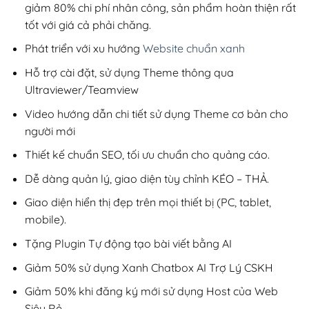
giảm 80% chi phí nhân công, sản phẩm hoàn thiện rất
tốt với giá cả phải chăng.
Phát triển với xu hướng
Website chuẩn xanh
Hỗ trợ cài đặt, sử dụng Theme thông qua
Ultraviewer/Teamview
Video hướng dẫn chi tiết sử dụng Theme cơ bản cho
người mới
Thiết kế chuẩn SEO, tối ưu chuẩn cho quảng cáo.
Dễ dàng quản lý, giao diện tùy chỉnh KÉO – THẢ.
Giao diện hiển thị đẹp trên mọi thiết bị (PC, tablet,
mobile).
Tặng Plugin Tự động tạo bài viết bằng AI
Giảm 50% sử dụng Xanh Chatbox AI Trợ Lý CSKH
Giảm 50% khi đăng ký mới sử dụng Host của Web
Siêu Rẻ