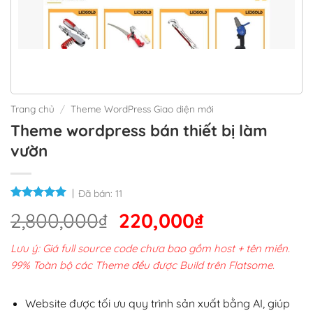
Trang chủ
/
Theme WordPress Giao diện mới
Theme wordpress bán thiết bị làm
vườn
Đã bán:
11
Giá
Giá
2,800,000
₫
220,000
₫
gốc
hiện
Lưu ý: Giá full source code chưa bao gồm host + tên miền.
là:
tại
99% Toàn bộ các Theme đều được Build trên Flatsome.
2,800,000₫.
là:
220,000₫.
Website được tối ưu quy trình sản xuất bằng AI, giúp