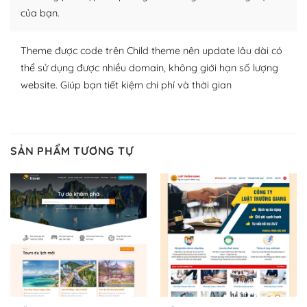
thích chọn lựa plugin và themes phù hợp cho mục đích
của bạn.
lập website của mình.
WordPress đa dạng plugin và themes
Theme được code trên Child theme nên update lâu dài có
thể sử dụng được nhiều domain, không giới hạn số lượng
– Dễ sử dụng
website. Giúp bạn tiết kiệm chi phí và thời gian
Với mọi Hosting bất kỳ thì WordPress đều có thể dễ
dàng thiết lập vì thực tế nó đã cung cấp khoảng 60%
toàn bộ web.
SẢN PHẨM TƯƠNG TỰ
Và bạn có toàn quyền tự do khi quyết định nơi lưu trữ
trang web WordPress của bạn.
Dễ dàng lựa chọn Hosting cho website WordPress
– Bảo mật cực tốt
Vì WordPress hiện là nền tảng xây dựng trang web và
blog lớn nhất trên thế giới, quan trọng nhất là bảo vệ
nội dung của mình khỏi các cuộc tấn công spam.