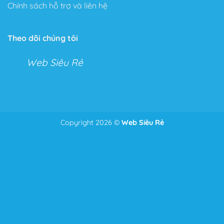
Chính sách hỗ trợ và liên hệ
Tính năng không giới hạn
Với Flatsome, bạn có thể tha hồ tùy chỉnh mọi thứ với
Theo dõi chúng tôi
Live Theme Option Panel và Drag & Drop Header
Builder.
Web Siêu Rẻ
Hai tính năng tuyệt vời cho phép bạn kéo thả và tùy
chỉnh mọi tính năng trong cửa hàng hoặc Website của
mình.
Với tính năng này bạn có thể chỉnh sửa mọi thứ từ
Copyright 2026 ©
Web Siêu Rẻ
Để nhận tư vấn và giá tốt nhất
Zalo
0986.587.628
những điểm nhỏ nhặt nhất như căn lề, căn dòng đến bố
cục của toàn bộ trang Web.
Thêm vào đó, một tính năng ưu thích của Theme, đó là
phần Header bạn có thể chỉnh sửa mọi thứ bạn muốn
chỉ bằng cách kéo và thả như: Menu, Search Icon,
Button, Cart….
Tốc độ tải trang tối ưu