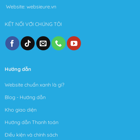
sáng tạo không giới hạn. Sau đây là một số điểm nổi
Website:
websieure.vn
bật sau khi sử dụng Theme này:
Thiết kế đẹp, dễ dàng tùy biến ngay cả với người
KẾT NỐI VỚI CHÚNG TÔI
không biết gì về Code.
Tốc độ Load nhanh bởi Code cực kỳ sạch sẽ và gọn
gàng.
Cấu trúc chuẩn SEO – Theme Flatsome được làm
chuẩn SEO với cấu trúc Code tuân thủ theo các tài
Hướng dẫn
liệu SEO từ Google.
Trong phiên bản mới đây, Theme Flatsome có thêm
Website chuẩn xanh là gì?
Sticky nút Add to Cart (cố định nút đặt hàng ở cuối
trang) rất hay giúp kêu gọi hành động mua hàng.
Blog - Hướng dẫn
Có tài liệu hướng dẫn rất phong phú và chi tiết, dễ
Kho giao diện
hiểu.
Hướng dẫn Thanh toán
Được Update rất thường xuyên.
Điều kiện và chính sách
Các ưu điểm vượt bậc của Flatsome là gì?