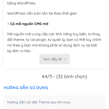
bằng WordPress.
WordPress vẫn luôn tồn tại theo thời gian
– Có mã nguồn CMS mở
Mã nguồn mở cung cấp các tính năng tùy biến, tự thay
đổi theme, tự cài plugin, tự quản lý, bạn có thể tùy chỉnh
nó theo ý bạn mà không phải sử dụng dịch vụ tại bất
kỳ đơn vị nào.
Xem đầy đủ
Việc của bạn là đăng ký một tên miền và hosting để
chạy WordPress.
4.4/5 - (32 bình chọn)
Có thể tùy biến trên website WordPress
– Thân thiện với công cụ tìm kiếm
HƯỚNG DẪN SỬ DỤNG
WordPress được thiết kế để thân thiện với SEO vì
Hướng dẫn cài đặt Theme sau khi mua
WordPress bao gồm nhiều công cụ và plugin để tối ưu
hóa nội dung cho SEO.