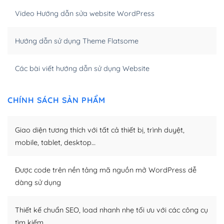
Video Hướng dẫn sửa website WordPress
Khi bạn dùng WordPress để thiết kế web thì trang web
của bạn trở nên rất thu hút đối với các công cụ tìm
Hướng dẫn sử dụng Theme Flatsome
kiếm.
Tối ưu hóa công cụ tìm kiếm
Các bài viết hướng dẫn sử dụng Website
– Dễ dàng tùy chỉnh, sửa chữa
CHÍNH SÁCH SẢN PHẨM
Khi bạn sử dụng WordPress, thì vấn đề giao diện của
bạn trở nên dễ dàng và nhanh chóng. Với kho Theme
Giao diện tương thích với tất cả thiết bị, trình duyệt,
WordPress đa dạng sẽ giúp việc thực hiện các thiết kế
trở nên hấp dẫn và đơn giản hơn.
mobile, tablet, desktop…
Nếu bạn có các kỹ thuật cơ bản với một theme được
Được code trên nền tảng mã nguồn mở WordPress dễ
thiết kế tốt, bạn có thể tự sửa đổi. Nếu không bạn có thể
dàng sử dụng
tìm kiếm chúng trên Internet hoặc nhờ chuyên gia.
Dễ dàng tùy chỉnh trên WordPress
Thiết kế chuẩn SEO, load nhanh nhẹ tối ưu với các công cụ
tìm kiếm