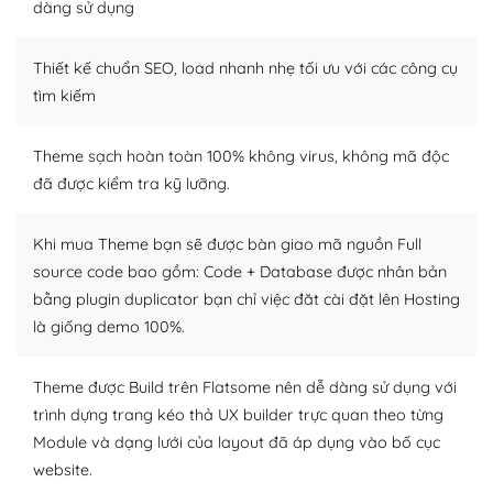
Dễ dàng tùy chỉnh trên WordPress
dàng sử dụng
– Sở hữu một cộng đồng lớn, sẵn sàng hỗ trợ
Thiết kế chuẩn SEO, load nhanh nhẹ tối ưu với các công cụ
WordPress là nơi lưu trữ cho một diễn đàn cộng đồng
tìm kiếm
khổng lồ được kiểm duyệt bởi các nhân viên và những
người cuồng tín WordPress.
Theme sạch hoàn toàn 100% không virus, không mã độc
đã được kiểm tra kỹ lưỡng.
Nếu bạn gặp khó khăn, bạn có thể lên mạng và tìm
kiếm những cộng đồng WordPress, họ sẽ giúp bạn trả
lời, giải đáp vấn đề của bạn.
Khi mua Theme bạn sẽ được bàn giao mã nguồn Full
source code bao gồm: Code + Database được nhân bản
Cộng đồng sử dụng WordPress sẵn sàng hỗ trợ bạn
bằng plugin duplicator bạn chỉ việc đăt cài đặt lên Hosting
là giống demo 100%.
– Đa dạng plugin và themes
Plugin mở rộng là thành phần cài đặt thêm vào
Theme được Build trên Flatsome nên dễ dàng sử dụng với
WordPress để tăng thêm các tính năng cần thiết. Có
trình dựng trang kéo thả UX builder trực quan theo từng
nhiều plugin trả phí hoặc miễn phí.
Module và dạng lưới của layout đã áp dụng vào bố cục
website.
Nhờ lượng người dùng đông đảo, thư viện themes và