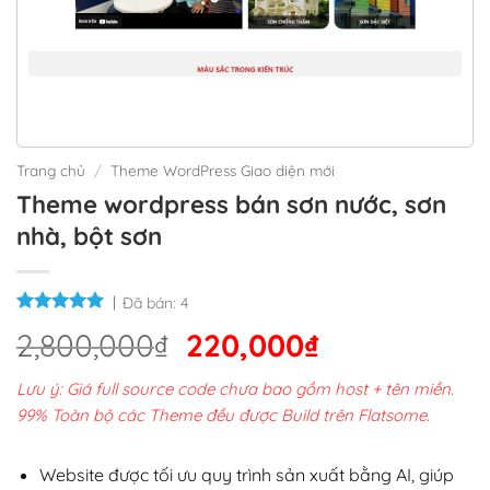
Trang chủ
/
Theme WordPress Giao diện mới
Theme wordpress bán sơn nước, sơn
nhà, bột sơn
Đã bán:
4
Giá
Giá
2,800,000
₫
220,000
₫
gốc
hiện
Lưu ý: Giá full source code chưa bao gồm host + tên miền.
là:
tại
99% Toàn bộ các Theme đều được Build trên Flatsome.
2,800,000₫.
là:
220,000₫.
Website được tối ưu quy trình sản xuất bằng AI, giúp