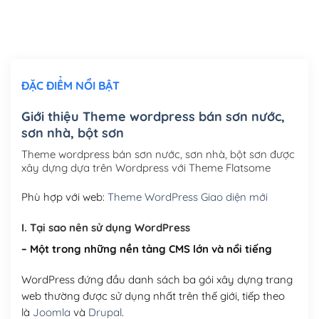
Thiết kế logo đơn giản để đăng web
(+300,000₫)
Chỉnh sửa site theo yêu cầu tuỳ chọn
(+2,000,000₫)
ĐẶC ĐIỂM NỔI BẬT
Mua thêm Host + Tên miền
Tên miền quốc tế .com .net .org (1 năm)
(+300,000₫)
Giới thiệu Theme wordpress bán sơn nước,
sơn nhà, bột sơn
Tên miền Việt Nam .vn (1 năm)
(+550,000₫)
Theme wordpress bán sơn nước, sơn nhà, bột sơn được
Hosting 2GB SSD (1 năm)
(+450,000₫)
xây dựng dựa trên Wordpress với Theme Flatsome
Hosting 3GB SSD (1 năm)
(+550,000₫)
Phù hợp với web:
Theme WordPress Giao diện mới
Hosting 5GB SSD (1 năm)
(+650,000₫)
I. Tại sao nên sử dụng WordPress
– Một trong những nền tảng CMS lớn và nổi tiếng
Hosting 8GB SSD (1 năm)
(+950,000₫)
WordPress đứng đầu danh sách ba gói xây dựng trang
web thường được sử dụng nhất trên thế giới, tiếp theo
là
Joomla
và
Drupal
.