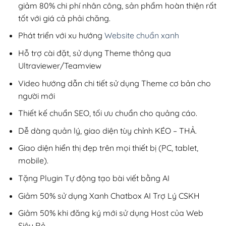
giảm 80% chi phí nhân công, sản phẩm hoàn thiện rất
tốt với giá cả phải chăng.
Phát triển với xu hướng
Website chuẩn xanh
Hỗ trợ cài đặt, sử dụng Theme thông qua
Ultraviewer/Teamview
Video hướng dẫn chi tiết sử dụng Theme cơ bản cho
người mới
Thiết kế chuẩn SEO, tối ưu chuẩn cho quảng cáo.
Dễ dàng quản lý, giao diện tùy chỉnh KÉO – THẢ.
Giao diện hiển thị đẹp trên mọi thiết bị (PC, tablet,
mobile).
Tặng Plugin Tự động tạo bài viết bằng AI
Giảm 50% sử dụng Xanh Chatbox AI Trợ Lý CSKH
Giảm 50% khi đăng ký mới sử dụng Host của Web
Siêu Rẻ