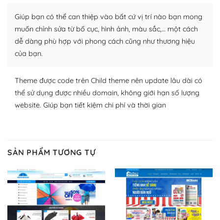
plugin của WordPress rất phong phú. Bạn có thể thỏa
Giúp bạn có thể can thiệp vào bất cứ vị trí nào bạn mong
thích chọn lựa plugin và themes phù hợp cho mục đích
lập website của mình.
muốn chỉnh sửa từ bố cục, hình ảnh, màu sắc,… một cách
dễ dàng phù hợp với phong cách cũng như thương hiệu
WordPress đa dạng plugin và themes
của bạn.
– Dễ sử dụng
Theme được code trên Child theme nên update lâu dài có
Với mọi Hosting bất kỳ thì WordPress đều có thể dễ
thể sử dụng được nhiều domain, không giới hạn số lượng
dàng thiết lập vì thực tế nó đã cung cấp khoảng 60%
website. Giúp bạn tiết kiệm chi phí và thời gian
toàn bộ web.
Và bạn có toàn quyền tự do khi quyết định nơi lưu trữ
trang web WordPress của bạn.
SẢN PHẨM TƯƠNG TỰ
Dễ dàng lựa chọn Hosting cho website WordPress
– Bảo mật cực tốt
Vì WordPress hiện là nền tảng xây dựng trang web và