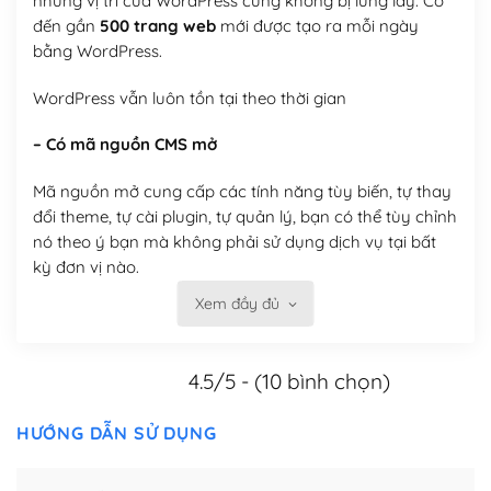
nhưng vị trí của WordPress cũng không bị lung lay. Có
đến gần
500 trang web
mới được tạo ra mỗi ngày
bằng WordPress.
WordPress vẫn luôn tồn tại theo thời gian
– Có mã nguồn CMS mở
Mã nguồn mở cung cấp các tính năng tùy biến, tự thay
đổi theme, tự cài plugin, tự quản lý, bạn có thể tùy chỉnh
nó theo ý bạn mà không phải sử dụng dịch vụ tại bất
kỳ đơn vị nào.
Xem đầy đủ
Việc của bạn là đăng ký một tên miền và hosting để
chạy WordPress.
4.5/5 - (10 bình chọn)
Có thể tùy biến trên website WordPress
– Thân thiện với công cụ tìm kiếm
HƯỚNG DẪN SỬ DỤNG
WordPress được thiết kế để thân thiện với SEO vì