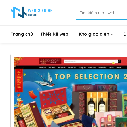
Bỏ
Tìm
qua
kiếm:
nội
dung
Trang chủ
Thiết kế web
Kho giao diện
D