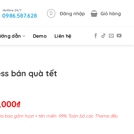
Đăng nhập
Giỏ hàng
0986.587.628
ướng dẫn
Demo
Liên hệ
s bán quà tết
Giá
,000
₫
hiện
chưa bao gồm host + tên miền. 99% Toàn bộ các Theme đều
tại
00,000₫.
là: