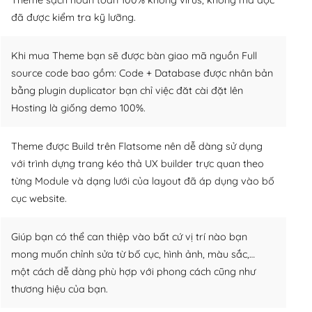
đã được kiểm tra kỹ lưỡng.
Khi mua Theme bạn sẽ được bàn giao mã nguồn Full
source code bao gồm: Code + Database được nhân bản
bằng plugin duplicator bạn chỉ việc đăt cài đặt lên
Hosting là giống demo 100%.
Theme được Build trên Flatsome nên dễ dàng sử dụng
với trình dựng trang kéo thả UX builder trực quan theo
từng Module và dạng lưới của layout đã áp dụng vào bố
cục website.
Giúp bạn có thể can thiệp vào bất cứ vị trí nào bạn
mong muốn chỉnh sửa từ bố cục, hình ảnh, màu sắc,…
một cách dễ dàng phù hợp với phong cách cũng như
thương hiệu của bạn.