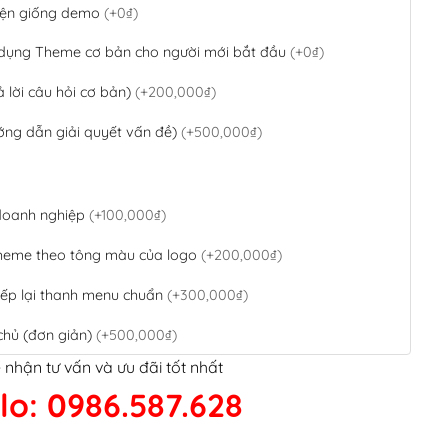
 diện giống demo
(+0₫)
 dụng Theme cơ bản cho người mới bắt đầu
(+0₫)
ả lời câu hỏi cơ bản)
(+200,000₫)
ớng dẫn giải quyết vấn đề)
(+500,000₫)
 doanh nghiệp
(+100,000₫)
theme theo tông màu của logo
(+200,000₫)
ếp lại thanh menu chuẩn
(+300,000₫)
chủ (đơn giản)
(+500,000₫)
 nhận tư vấn và ưu đãi tốt nhất
QR Code ngân hàng
(+100,000₫)
lo: 0986.587.628
 kết google, cập nhật sitemap
(+50,000₫)