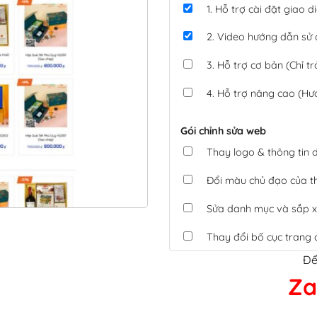
1. Hỗ trợ cài đặt giao
2. Video hướng dẫn sử
3. Hỗ trợ cơ bản (Chỉ tr
4. Hỗ trợ nâng cao (Hư
Gói chỉnh sửa web
Thay logo & thông tin
Đổi màu chủ đạo của 
Sửa danh mục và sắp x
Thay đổi bố cục trang 
Để
Tích hợp thanh toán 
Za
Xác minh Website, liên