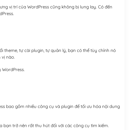
ng vị trí của WordPress cũng không bị lung lay. Có đến
dPress.
 theme, tự cài plugin, tự quản lý, bạn có thể tùy chỉnh nó
 vị nào.
y WordPress.
ess bao gồm nhiều công cụ và plugin để tối ưu hóa nội dung
 bạn trở nên rất thu hút đối với các công cụ tìm kiếm.