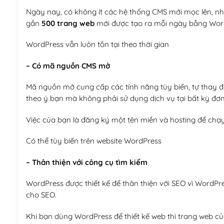
Ngày nay, có không ít các hệ thống CMS mới mọc lên, như
gần
500 trang web
mới được tạo ra mỗi ngày bằng Wor
WordPress vẫn luôn tồn tại theo thời gian
– Có mã nguồn CMS mở
Mã nguồn mở cung cấp các tính năng tùy biến, tự thay đổi
theo ý bạn mà không phải sử dụng dịch vụ tại bất kỳ đơn
Việc của bạn là đăng ký một tên miền và hosting để chạ
Có thể tùy biến trên website WordPress
– Thân thiện với công cụ tìm kiếm
WordPress được thiết kế để thân thiện với SEO vì WordPr
cho SEO.
Khi bạn dùng WordPress để thiết kế web thì trang web của