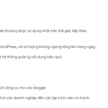
Hosting 8GB SSD (1 nă
 thường được sử dụng nhất trên thế giới, tiếp theo
ordPress, với số lượng không ngừng tăng lên hàng ngày.
 hệ thống quản lý nội dung hiệu quả.
t công cụ cho các blogger.
út các doanh nghiệp đến các lập trình viên có ít kinh