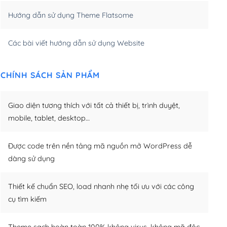
Hướng dẫn sử dụng Theme Flatsome
m)
(+950,000₫)
Các bài viết hướng dẫn sử dụng Website
CHÍNH SÁCH SẢN PHẨM
Giao diện tương thích với tất cả thiết bị, trình duyệt,
mobile, tablet, desktop…
Được code trên nền tảng mã nguồn mở WordPress dễ
dàng sử dụng
Thiết kế chuẩn SEO, load nhanh nhẹ tối ưu với các công
cụ tìm kiếm
Theme sạch hoàn toàn 100% không virus, không mã độc