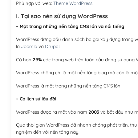
Phù hợp với web:
Theme WordPress
I. Tại sao nên sử dụng WordPress
– Một trong những nền tảng CMS lớn và nổi tiếng
WordPress đứng đầu danh sách ba gói xây dựng trang web
là
Joomla
và
Drupal
.
Có hơn
29%
các trang web trên toàn cầu đang sử dụng W
WordPress không chỉ là một nền tảng blog mà còn là một
WordPress là một trong những nền tảng CMS lớn
– Có lịch sử lâu đời
WordPress được ra mắt vào năm
2003
và bắt đầu như mộ
Qua thời gian WordPress đã nhanh chóng phát triển, thu h
nghiệm đến với nền tảng này.