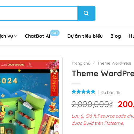
HOT
ịch vụ
ChatBot AI
Dự án tiêu biểu
Blog
H
Trang chủ
/
Theme WordPress
Theme WordPres
Đã bán:
16
Giá
2,800,000
₫
200
gốc
Lưu ý: Giá full source code 
là:
được Build trên Flatsome.
2,8