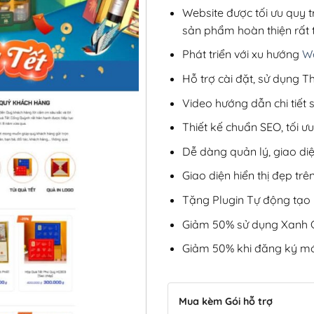
Website được tối ưu quy t
sản phẩm hoàn thiện rất t
Phát triển với xu hướng
We
Hỗ trợ cài đặt, sử dụng
Video hướng dẫn chi tiết
Thiết kế chuẩn SEO, tối 
Dễ dàng quản lý, giao di
Giao diện hiển thị đẹp trên
Tặng Plugin Tự động tạo b
Giảm 50% sử dụng Xanh C
Giảm 50% khi đăng ký mớ
Mua kèm Gói hỗ trợ