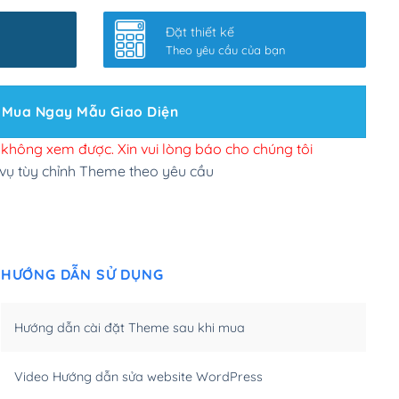
nhanh
(+0₫)
Đặt thiết kế
ở slider chính
(+200,000₫)
Theo yêu cầu của bạn
 bộ site theo yêu cầu
(+150,000₫)
Mua Ngay Mẫu Giao Diện
 site Wordpress
(+100,000₫)
n để đăng web
(+300,000₫)
i không xem được. Xin vui lòng báo cho chúng tôi
 vụ tùy chỉnh Theme theo yêu cầu
u cầu tuỳ chọn
(+2,000,000₫)
.net .org (1 năm)
(+300,000₫)
HƯỚNG DẪN SỬ DỤNG
(1 năm)
(+550,000₫)
m)
(+450,000₫)
Hướng dẫn cài đặt Theme sau khi mua
m)
(+550,000₫)
Video Hướng dẫn sửa website WordPress
m)
(+650,000₫)