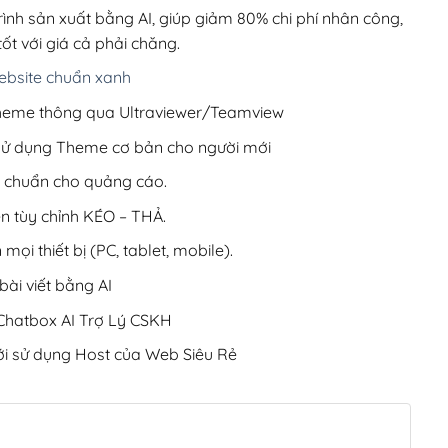
200,000₫.
rình sản xuất bằng AI, giúp giảm 80% chi phí nhân công,
ốt với giá cả phải chăng.
bsite chuẩn xanh
 Theme thông qua Ultraviewer/Teamview
 sử dụng Theme cơ bản cho người mới
ưu chuẩn cho quảng cáo.
ện tùy chỉnh KÉO – THẢ.
 mọi thiết bị (PC, tablet, mobile).
ài viết bằng AI
hatbox AI Trợ Lý CSKH
i sử dụng Host của Web Siêu Rẻ