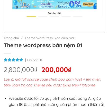
Trang chủ
/
Theme WordPress Giao diện mới
Theme wordpress bán nệm 01
Đã bán:
8
Giá
Giá
2,800,000
₫
200,000
₫
gốc
hiện
Lưu ý: Giá full source code chưa bao gồm host + tên miền.
là:
tại
99% Toàn bộ các Theme đều được Build trên Flatsome.
2,800,000₫.
là:
200,000₫.
Website được tối ưu quy trình sản xuất bằng AI, giúp
giảm 80% chi phí nhân công, sản phẩm hoàn thiện rất