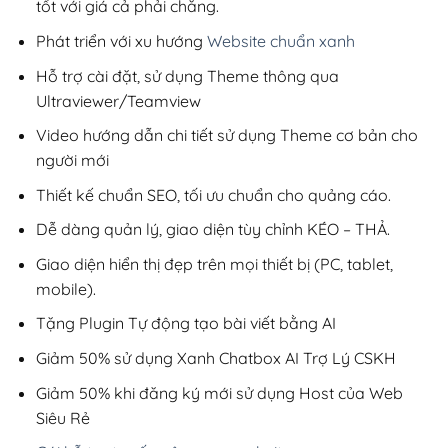
tốt với giá cả phải chăng.
Phát triển với xu hướng
Website chuẩn xanh
Hỗ trợ cài đặt, sử dụng Theme thông qua
Ultraviewer/Teamview
Video hướng dẫn chi tiết sử dụng Theme cơ bản cho
người mới
Thiết kế chuẩn SEO, tối ưu chuẩn cho quảng cáo.
Dễ dàng quản lý, giao diện tùy chỉnh KÉO – THẢ.
Giao diện hiển thị đẹp trên mọi thiết bị (PC, tablet,
mobile).
Tặng Plugin Tự động tạo bài viết bằng AI
Giảm 50% sử dụng Xanh Chatbox AI Trợ Lý CSKH
Giảm 50% khi đăng ký mới sử dụng Host của Web
Siêu Rẻ