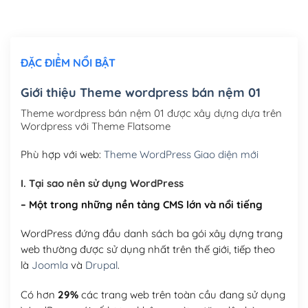
Chỉnh sửa site theo yêu cầu tuỳ chọn
(+2,000,000₫)
ĐẶC ĐIỂM NỔI BẬT
Mua thêm Host + Tên miền
Tên miền quốc tế .com .net .org (1 năm)
(+300,000₫)
Giới thiệu Theme wordpress bán nệm 01
Tên miền Việt Nam .vn (1 năm)
(+550,000₫)
Theme wordpress bán nệm 01 được xây dựng dựa trên
Wordpress với Theme Flatsome
Hosting 2GB SSD (1 năm)
(+450,000₫)
Phù hợp với web:
Theme WordPress Giao diện mới
Hosting 3GB SSD (1 năm)
(+550,000₫)
I. Tại sao nên sử dụng WordPress
Hosting 5GB SSD (1 năm)
(+650,000₫)
– Một trong những nền tảng CMS lớn và nổi tiếng
Hosting 8GB SSD (1 năm)
(+950,000₫)
WordPress đứng đầu danh sách ba gói xây dựng trang
web thường được sử dụng nhất trên thế giới, tiếp theo
là
Joomla
và
Drupal
.
Có hơn
29%
các trang web trên toàn cầu đang sử dụng