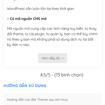
WordPress vẫn luôn tồn tại theo thời gian
– Có mã nguồn CMS mở
Mã nguồn mở cung cấp các tính năng tùy biến, tự thay
đổi theme, tự cài plugin, tự quản lý, bạn có thể tùy chỉnh
nó theo ý bạn mà không phải sử dụng dịch vụ tại bất
kỳ đơn vị nào.
Việc của bạn là đăng ký một tên miền và hosting để
Xem đầy đủ
chạy WordPress.
Có thể tùy biến trên website WordPress
4.5/5 - (13 bình chọn)
– Thân thiện với công cụ tìm kiếm
HƯỚNG DẪN SỬ DỤNG
WordPress được thiết kế để thân thiện với SEO vì
WordPress bao gồm nhiều công cụ và plugin để tối ưu
Hướng dẫn cài đặt Theme sau khi mua
hóa nội dung cho SEO.