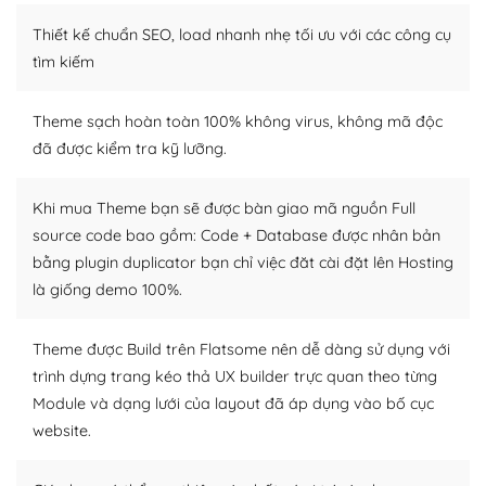
Thiết kế chuẩn SEO, load nhanh nhẹ tối ưu với các công cụ
WordPress là nơi lưu trữ cho một diễn đàn cộng đồng
khổng lồ được kiểm duyệt bởi các nhân viên và những
tìm kiếm
người cuồng tín WordPress.
Theme sạch hoàn toàn 100% không virus, không mã độc
Nếu bạn gặp khó khăn, bạn có thể lên mạng và tìm
đã được kiểm tra kỹ lưỡng.
kiếm những cộng đồng WordPress, họ sẽ giúp bạn trả
lời, giải đáp vấn đề của bạn.
Khi mua Theme bạn sẽ được bàn giao mã nguồn Full
Cộng đồng sử dụng WordPress sẵn sàng hỗ trợ bạn
source code bao gồm: Code + Database được nhân bản
bằng plugin duplicator bạn chỉ việc đăt cài đặt lên Hosting
– Đa dạng plugin và themes
là giống demo 100%.
Plugin mở rộng là thành phần cài đặt thêm vào
WordPress để tăng thêm các tính năng cần thiết. Có
Theme được Build trên Flatsome nên dễ dàng sử dụng với
nhiều plugin trả phí hoặc miễn phí.
trình dựng trang kéo thả UX builder trực quan theo từng
Module và dạng lưới của layout đã áp dụng vào bố cục
Nhờ lượng người dùng đông đảo, thư viện themes và
website.
plugin của WordPress rất phong phú. Bạn có thể thỏa
thích chọn lựa plugin và themes phù hợp cho mục đích