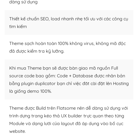
Dễ dàng tùy chỉnh trên WordPress
dàng sử dụng
– Sở hữu một cộng đồng lớn, sẵn sàng hỗ trợ
Thiết kế chuẩn SEO, load nhanh nhẹ tối ưu với các công cụ
WordPress là nơi lưu trữ cho một diễn đàn cộng đồng
tìm kiếm
khổng lồ được kiểm duyệt bởi các nhân viên và những
người cuồng tín WordPress.
Theme sạch hoàn toàn 100% không virus, không mã độc
đã được kiểm tra kỹ lưỡng.
Nếu bạn gặp khó khăn, bạn có thể lên mạng và tìm
kiếm những cộng đồng WordPress, họ sẽ giúp bạn trả
lời, giải đáp vấn đề của bạn.
Khi mua Theme bạn sẽ được bàn giao mã nguồn Full
source code bao gồm: Code + Database được nhân bản
Cộng đồng sử dụng WordPress sẵn sàng hỗ trợ bạn
bằng plugin duplicator bạn chỉ việc đăt cài đặt lên Hosting
là giống demo 100%.
– Đa dạng plugin và themes
Plugin mở rộng là thành phần cài đặt thêm vào
Theme được Build trên Flatsome nên dễ dàng sử dụng với
WordPress để tăng thêm các tính năng cần thiết. Có
trình dựng trang kéo thả UX builder trực quan theo từng
nhiều plugin trả phí hoặc miễn phí.
Module và dạng lưới của layout đã áp dụng vào bố cục
website.
Nhờ lượng người dùng đông đảo, thư viện themes và