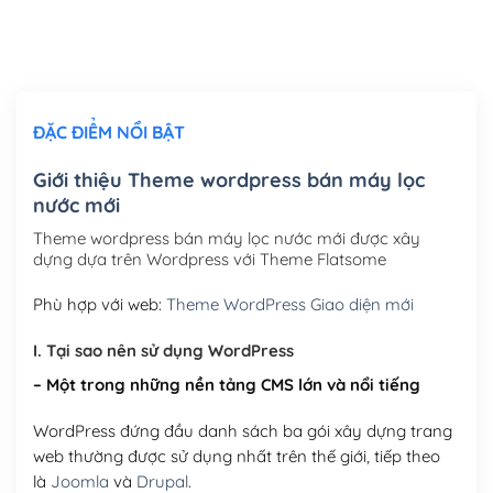
Thiết kế logo đơn giản để đăng web
(+300,000₫)
Chỉnh sửa site theo yêu cầu tuỳ chọn
(+2,000,000₫)
ĐẶC ĐIỂM NỔI BẬT
Mua thêm Host + Tên miền
Tên miền quốc tế .com .net .org (1 năm)
(+300,000₫)
Giới thiệu Theme wordpress bán máy lọc
nước mới
Tên miền Việt Nam .vn (1 năm)
(+550,000₫)
Theme wordpress bán máy lọc nước mới được xây
Hosting 2GB SSD (1 năm)
(+450,000₫)
dựng dựa trên Wordpress với Theme Flatsome
Hosting 3GB SSD (1 năm)
(+550,000₫)
Phù hợp với web:
Theme WordPress Giao diện mới
Hosting 5GB SSD (1 năm)
(+650,000₫)
I. Tại sao nên sử dụng WordPress
– Một trong những nền tảng CMS lớn và nổi tiếng
Hosting 8GB SSD (1 năm)
(+950,000₫)
WordPress đứng đầu danh sách ba gói xây dựng trang
web thường được sử dụng nhất trên thế giới, tiếp theo
là
Joomla
và
Drupal
.