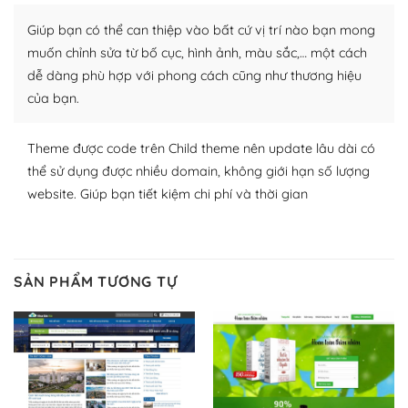
plugin của WordPress rất phong phú. Bạn có thể thỏa
Giúp bạn có thể can thiệp vào bất cứ vị trí nào bạn mong
thích chọn lựa plugin và themes phù hợp cho mục đích
lập website của mình.
muốn chỉnh sửa từ bố cục, hình ảnh, màu sắc,… một cách
dễ dàng phù hợp với phong cách cũng như thương hiệu
WordPress đa dạng plugin và themes
của bạn.
– Dễ sử dụng
Theme được code trên Child theme nên update lâu dài có
Với mọi Hosting bất kỳ thì WordPress đều có thể dễ
thể sử dụng được nhiều domain, không giới hạn số lượng
dàng thiết lập vì thực tế nó đã cung cấp khoảng 60%
website. Giúp bạn tiết kiệm chi phí và thời gian
toàn bộ web.
Và bạn có toàn quyền tự do khi quyết định nơi lưu trữ
trang web WordPress của bạn.
SẢN PHẨM TƯƠNG TỰ
Dễ dàng lựa chọn Hosting cho website WordPress
– Bảo mật cực tốt
Vì WordPress hiện là nền tảng xây dựng trang web và
blog lớn nhất trên thế giới, quan trọng nhất là bảo vệ