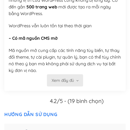
nhưng vị trí của WordPress cũng không bị lung lay. Có
đến gần
500 trang web
mới được tạo ra mỗi ngày
bằng WordPress.
WordPress vẫn luôn tồn tại theo thời gian
– Có mã nguồn CMS mở
Mã nguồn mở cung cấp các tính năng tùy biến, tự thay
đổi theme, tự cài plugin, tự quản lý, bạn có thể tùy chỉnh
nó theo ý bạn mà không phải sử dụng dịch vụ tại bất
kỳ đơn vị nào.
Xem đầy đủ
Việc của bạn là đăng ký một tên miền và hosting để
chạy WordPress.
4.2/5 - (19 bình chọn)
Có thể tùy biến trên website WordPress
– Thân thiện với công cụ tìm kiếm
HƯỚNG DẪN SỬ DỤNG
WordPress được thiết kế để thân thiện với SEO vì