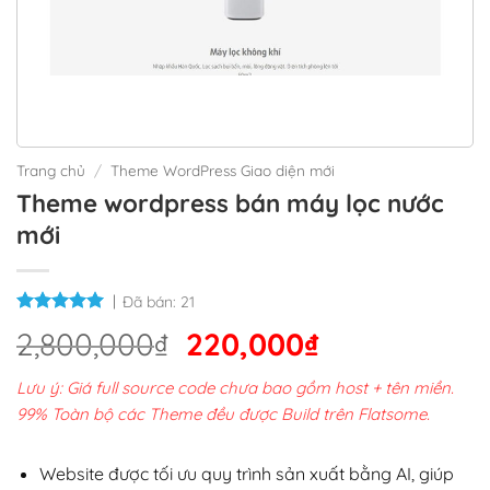
Trang chủ
/
Theme WordPress Giao diện mới
Theme wordpress bán máy lọc nước
mới
Đã bán:
21
Giá
Giá
2,800,000
₫
220,000
₫
gốc
hiện
Lưu ý: Giá full source code chưa bao gồm host + tên miền.
là:
tại
99% Toàn bộ các Theme đều được Build trên Flatsome.
2,800,000₫.
là:
220,000₫.
Website được tối ưu quy trình sản xuất bằng AI, giúp