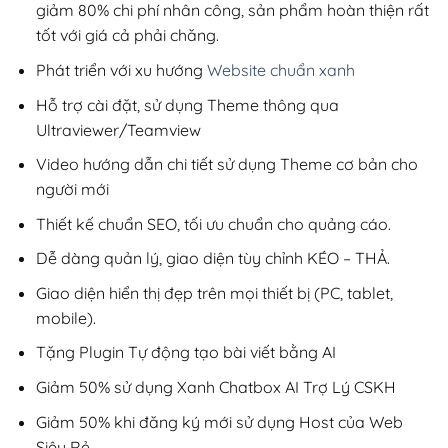
giảm 80% chi phí nhân công, sản phẩm hoàn thiện rất
tốt với giá cả phải chăng.
Phát triển với xu hướng
Website chuẩn xanh
Hỗ trợ cài đặt, sử dụng Theme thông qua
Ultraviewer/Teamview
Video hướng dẫn chi tiết sử dụng Theme cơ bản cho
người mới
Thiết kế chuẩn SEO, tối ưu chuẩn cho quảng cáo.
Dễ dàng quản lý, giao diện tùy chỉnh KÉO – THẢ.
Giao diện hiển thị đẹp trên mọi thiết bị (PC, tablet,
mobile).
Tặng Plugin Tự động tạo bài viết bằng AI
Giảm 50% sử dụng Xanh Chatbox AI Trợ Lý CSKH
Giảm 50% khi đăng ký mới sử dụng Host của Web
Siêu Rẻ