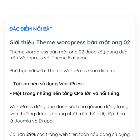
Thiết kế logo đơn giản để đăng web
(+300,000₫)
Chỉnh sửa site theo yêu cầu tuỳ chọn
(+2,000,000₫)
ĐẶC ĐIỂM NỔI BẬT
Mua thêm Host + Tên miền
Tên miền quốc tế .com .net .org (1 năm)
(+300,000₫)
Giới thiệu Theme wordpress bán mật ong 02
Tên miền Việt Nam .vn (1 năm)
(+550,000₫)
Theme wordpress bán mật ong 02 được xây dựng dựa
trên Wordpress với Theme Flatsome
Hosting 2GB SSD (1 năm)
(+450,000₫)
Phù hợp với web:
Theme WordPress Giao diện mới
Hosting 3GB SSD (1 năm)
(+550,000₫)
I. Tại sao nên sử dụng WordPress
Hosting 5GB SSD (1 năm)
(+650,000₫)
– Một trong những nền tảng CMS lớn và nổi tiếng
Hosting 8GB SSD (1 năm)
(+950,000₫)
WordPress đứng đầu danh sách ba gói xây dựng trang
web thường được sử dụng nhất trên thế giới, tiếp theo
là
Joomla
và
Drupal
.
Có hơn
29%
các trang web trên toàn cầu đang sử dụng