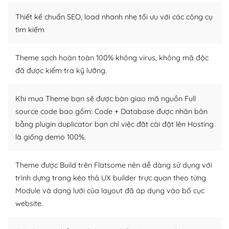
Thiết kế chuẩn SEO, load nhanh nhẹ tối ưu với các công cụ
WordPress là nơi lưu trữ cho một diễn đàn cộng đồng
khổng lồ được kiểm duyệt bởi các nhân viên và những
tìm kiếm
người cuồng tín WordPress.
Theme sạch hoàn toàn 100% không virus, không mã độc
Nếu bạn gặp khó khăn, bạn có thể lên mạng và tìm
đã được kiểm tra kỹ lưỡng.
kiếm những cộng đồng WordPress, họ sẽ giúp bạn trả
lời, giải đáp vấn đề của bạn.
Khi mua Theme bạn sẽ được bàn giao mã nguồn Full
Cộng đồng sử dụng WordPress sẵn sàng hỗ trợ bạn
source code bao gồm: Code + Database được nhân bản
bằng plugin duplicator bạn chỉ việc đăt cài đặt lên Hosting
– Đa dạng plugin và themes
là giống demo 100%.
Plugin mở rộng là thành phần cài đặt thêm vào
WordPress để tăng thêm các tính năng cần thiết. Có
Theme được Build trên Flatsome nên dễ dàng sử dụng với
nhiều plugin trả phí hoặc miễn phí.
trình dựng trang kéo thả UX builder trực quan theo từng
Module và dạng lưới của layout đã áp dụng vào bố cục
Nhờ lượng người dùng đông đảo, thư viện themes và
website.
plugin của WordPress rất phong phú. Bạn có thể thỏa
thích chọn lựa plugin và themes phù hợp cho mục đích