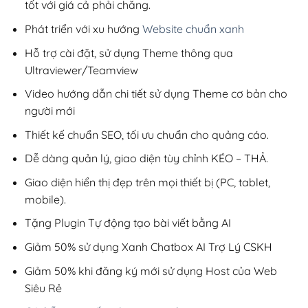
tốt với giá cả phải chăng.
Phát triển với xu hướng
Website chuẩn xanh
Hỗ trợ cài đặt, sử dụng Theme thông qua
Ultraviewer/Teamview
Video hướng dẫn chi tiết sử dụng Theme cơ bản cho
người mới
Thiết kế chuẩn SEO, tối ưu chuẩn cho quảng cáo.
Dễ dàng quản lý, giao diện tùy chỉnh KÉO – THẢ.
Giao diện hiển thị đẹp trên mọi thiết bị (PC, tablet,
mobile).
Tặng Plugin Tự động tạo bài viết bằng AI
Giảm 50% sử dụng Xanh Chatbox AI Trợ Lý CSKH
Giảm 50% khi đăng ký mới sử dụng Host của Web
Siêu Rẻ