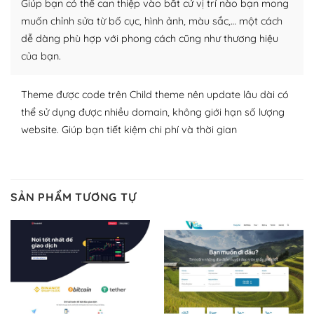
Giúp bạn có thể can thiệp vào bất cứ vị trí nào bạn mong
lập website của mình.
muốn chỉnh sửa từ bố cục, hình ảnh, màu sắc,… một cách
WordPress đa dạng plugin và themes
dễ dàng phù hợp với phong cách cũng như thương hiệu
của bạn.
– Dễ sử dụng
Với mọi Hosting bất kỳ thì WordPress đều có thể dễ
Theme được code trên Child theme nên update lâu dài có
dàng thiết lập vì thực tế nó đã cung cấp khoảng 60%
thể sử dụng được nhiều domain, không giới hạn số lượng
toàn bộ web.
website. Giúp bạn tiết kiệm chi phí và thời gian
Và bạn có toàn quyền tự do khi quyết định nơi lưu trữ
trang web WordPress của bạn.
SẢN PHẨM TƯƠNG TỰ
Dễ dàng lựa chọn Hosting cho website WordPress
– Bảo mật cực tốt
Vì WordPress hiện là nền tảng xây dựng trang web và
blog lớn nhất trên thế giới, quan trọng nhất là bảo vệ
nội dung của mình khỏi các cuộc tấn công spam.