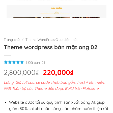
Trang chủ
/
Theme WordPress Giao diện mới
Theme wordpress bán mật ong 02
Đã bán:
21
Giá
Giá
2,800,000
₫
220,000
₫
gốc
hiện
Lưu ý: Giá full source code chưa bao gồm host + tên miền.
là:
tại
99% Toàn bộ các Theme đều được Build trên Flatsome.
2,800,000₫.
là:
220,000₫.
Website được tối ưu quy trình sản xuất bằng AI, giúp
giảm 80% chi phí nhân công, sản phẩm hoàn thiện rất