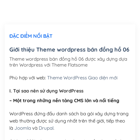
Thiết kế logo đơn giản để đăng web
(+300,000₫)
Chỉnh sửa site theo yêu cầu tuỳ chọn
(+2,000,000₫)
ĐẶC ĐIỂM NỔI BẬT
Mua thêm Host + Tên miền
Tên miền quốc tế .com .net .org (1 năm)
(+300,000₫)
Giới thiệu Theme wordpress bán đồng hồ 06
Tên miền Việt Nam .vn (1 năm)
(+550,000₫)
Theme wordpress bán đồng hồ 06 được xây dựng dựa
trên Wordpress với Theme Flatsome
Hosting 2GB SSD (1 năm)
(+450,000₫)
Phù hợp với web:
Theme WordPress Giao diện mới
Hosting 3GB SSD (1 năm)
(+550,000₫)
I. Tại sao nên sử dụng WordPress
Hosting 5GB SSD (1 năm)
(+650,000₫)
– Một trong những nền tảng CMS lớn và nổi tiếng
Hosting 8GB SSD (1 năm)
(+950,000₫)
WordPress đứng đầu danh sách ba gói xây dựng trang
web thường được sử dụng nhất trên thế giới, tiếp theo
là
Joomla
và
Drupal
.