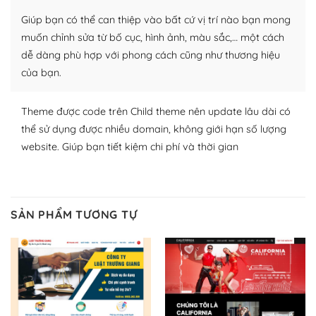
thích chọn lựa plugin và themes phù hợp cho mục đích
Giúp bạn có thể can thiệp vào bất cứ vị trí nào bạn mong
lập website của mình.
muốn chỉnh sửa từ bố cục, hình ảnh, màu sắc,… một cách
WordPress đa dạng plugin và themes
dễ dàng phù hợp với phong cách cũng như thương hiệu
của bạn.
– Dễ sử dụng
Với mọi Hosting bất kỳ thì WordPress đều có thể dễ
Theme được code trên Child theme nên update lâu dài có
dàng thiết lập vì thực tế nó đã cung cấp khoảng 60%
thể sử dụng được nhiều domain, không giới hạn số lượng
toàn bộ web.
website. Giúp bạn tiết kiệm chi phí và thời gian
Và bạn có toàn quyền tự do khi quyết định nơi lưu trữ
trang web WordPress của bạn.
SẢN PHẨM TƯƠNG TỰ
Dễ dàng lựa chọn Hosting cho website WordPress
– Bảo mật cực tốt
Vì WordPress hiện là nền tảng xây dựng trang web và
blog lớn nhất trên thế giới, quan trọng nhất là bảo vệ
nội dung của mình khỏi các cuộc tấn công spam.