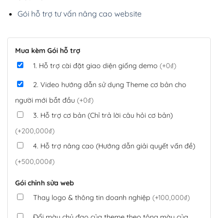
Gói hỗ trợ tư vấn nâng cao website
Mua kèm Gói hỗ trợ
1. Hỗ trợ cài đặt giao diện giống demo
(+0₫)
2. Video hướng dẫn sử dụng Theme cơ bản cho
người mới bắt đầu
(+0₫)
3. Hỗ trợ cơ bản (Chỉ trả lời câu hỏi cơ bản)
(+200,000₫)
4. Hỗ trợ nâng cao (Hướng dẫn giải quyết vấn đề)
(+500,000₫)
Gói chỉnh sửa web
Thay logo & thông tin doanh nghiệp
(+100,000₫)
Đổi màu chủ đạo của theme theo tông màu của