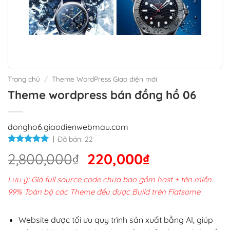
Trang chủ
/
Theme WordPress Giao diện mới
Theme wordpress bán đồng hồ 06
dongho6.giaodienwebmau.com
Đã bán:
22
Giá
Giá
2,800,000
₫
220,000
₫
gốc
hiện
Lưu ý: Giá full source code chưa bao gồm host + tên miền.
là:
tại
99% Toàn bộ các Theme đều được Build trên Flatsome.
2,800,000₫.
là:
220,000₫.
Website được tối ưu quy trình sản xuất bằng AI, giúp