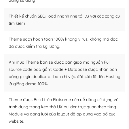
dàng sử dụng
– Sở hữu một cộng đồng lớn, sẵn sàng hỗ trợ
Thiết kế chuẩn SEO, load nhanh nhẹ tối ưu với các công cụ
WordPress là nơi lưu trữ cho một diễn đàn cộng đồng
khổng lồ được kiểm duyệt bởi các nhân viên và những
tìm kiếm
người cuồng tín WordPress.
Theme sạch hoàn toàn 100% không virus, không mã độc
Nếu bạn gặp khó khăn, bạn có thể lên mạng và tìm
đã được kiểm tra kỹ lưỡng.
kiếm những cộng đồng WordPress, họ sẽ giúp bạn trả
lời, giải đáp vấn đề của bạn.
Khi mua Theme bạn sẽ được bàn giao mã nguồn Full
Cộng đồng sử dụng WordPress sẵn sàng hỗ trợ bạn
source code bao gồm: Code + Database được nhân bản
bằng plugin duplicator bạn chỉ việc đăt cài đặt lên Hosting
– Đa dạng plugin và themes
là giống demo 100%.
Plugin mở rộng là thành phần cài đặt thêm vào
WordPress để tăng thêm các tính năng cần thiết. Có
Theme được Build trên Flatsome nên dễ dàng sử dụng với
nhiều plugin trả phí hoặc miễn phí.
trình dựng trang kéo thả UX builder trực quan theo từng
Module và dạng lưới của layout đã áp dụng vào bố cục
Nhờ lượng người dùng đông đảo, thư viện themes và
website.
plugin của WordPress rất phong phú. Bạn có thể thỏa