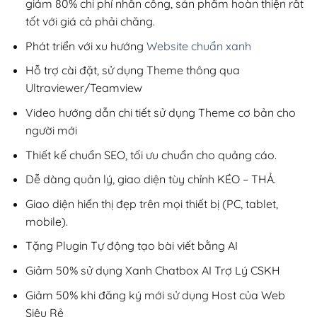
giảm 80% chi phí nhân công, sản phẩm hoàn thiện rất
tốt với giá cả phải chăng.
Phát triển với xu hướng
Website chuẩn xanh
Hỗ trợ cài đặt, sử dụng Theme thông qua
Ultraviewer/Teamview
Video hướng dẫn chi tiết sử dụng Theme cơ bản cho
người mới
Thiết kế chuẩn SEO, tối ưu chuẩn cho quảng cáo.
Dễ dàng quản lý, giao diện tùy chỉnh KÉO – THẢ.
Giao diện hiển thị đẹp trên mọi thiết bị (PC, tablet,
mobile).
Tặng Plugin Tự động tạo bài viết bằng AI
Giảm 50% sử dụng Xanh Chatbox AI Trợ Lý CSKH
Giảm 50% khi đăng ký mới sử dụng Host của Web
Siêu Rẻ