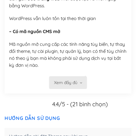
bằng WordPress.
WordPress vẫn luôn tồn tại theo thời gian
– Có mã nguồn CMS mở
Mã nguồn mở cung cấp các tính năng tùy biến, tự thay
đổi theme, tự cài plugin, tự quản lý, bạn có thể tùy chỉnh
nó theo ý bạn mà không phải sử dụng dịch vụ tại bất
kỳ đơn vị nào.
Việc của bạn là đăng ký một tên miền và hosting để
Xem đầy đủ
chạy WordPress.
Có thể tùy biến trên website WordPress
4.4/5 - (21 bình chọn)
– Thân thiện với công cụ tìm kiếm
HƯỚNG DẪN SỬ DỤNG
WordPress được thiết kế để thân thiện với SEO vì
WordPress bao gồm nhiều công cụ và plugin để tối ưu