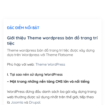
Thiết kế logo đơn giản để đăng web
(+300,000₫)
Chỉnh sửa site theo yêu cầu tuỳ chọn
(+2,000,000₫)
ĐẶC ĐIỂM NỔI BẬT
Mua thêm Host + Tên miền
Tên miền quốc tế .com .net .org (1 năm)
(+300,000₫)
Giới thiệu Theme wordpress bán đồ trang trí
tiệc
Tên miền Việt Nam .vn (1 năm)
(+550,000₫)
Theme wordpress bán đồ trang trí tiệc được xây dựng
Hosting 2GB SSD (1 năm)
(+450,000₫)
dựa trên Wordpress với Theme Flatsome
Hosting 3GB SSD (1 năm)
(+550,000₫)
Phù hợp với web:
Theme WordPress
Hosting 5GB SSD (1 năm)
(+650,000₫)
I. Tại sao nên sử dụng WordPress
– Một trong những nền tảng CMS lớn và nổi tiếng
Hosting 8GB SSD (1 năm)
(+950,000₫)
WordPress đứng đầu danh sách ba gói xây dựng trang
web thường được sử dụng nhất trên thế giới, tiếp theo
là
Joomla
và
Drupal
.