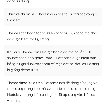
Dễ dàng tùy chỉnh trên WordPress
dàng sử dụng
– Sở hữu một cộng đồng lớn, sẵn sàng hỗ trợ
Thiết kế chuẩn SEO, load nhanh nhẹ tối ưu với các công cụ
WordPress là nơi lưu trữ cho một diễn đàn cộng đồng
tìm kiếm
khổng lồ được kiểm duyệt bởi các nhân viên và những
người cuồng tín WordPress.
Theme sạch hoàn toàn 100% không virus, không mã độc
đã được kiểm tra kỹ lưỡng.
Nếu bạn gặp khó khăn, bạn có thể lên mạng và tìm
kiếm những cộng đồng WordPress, họ sẽ giúp bạn trả
lời, giải đáp vấn đề của bạn.
Khi mua Theme bạn sẽ được bàn giao mã nguồn Full
source code bao gồm: Code + Database được nhân bản
Cộng đồng sử dụng WordPress sẵn sàng hỗ trợ bạn
bằng plugin duplicator bạn chỉ việc đăt cài đặt lên Hosting
là giống demo 100%.
– Đa dạng plugin và themes
Plugin mở rộng là thành phần cài đặt thêm vào
Theme được Build trên Flatsome nên dễ dàng sử dụng với
WordPress để tăng thêm các tính năng cần thiết. Có
trình dựng trang kéo thả UX builder trực quan theo từng
nhiều plugin trả phí hoặc miễn phí.
Module và dạng lưới của layout đã áp dụng vào bố cục
website.
Nhờ lượng người dùng đông đảo, thư viện themes và