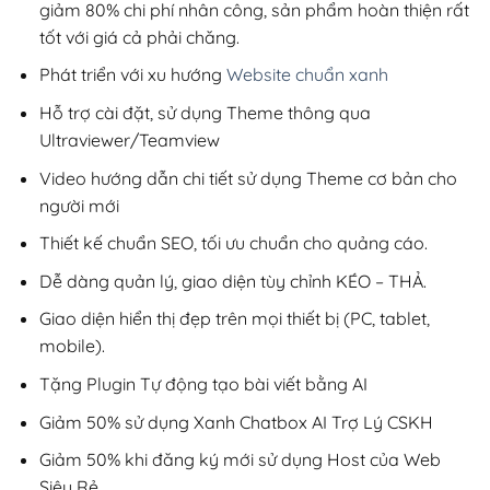
giảm 80% chi phí nhân công, sản phẩm hoàn thiện rất
tốt với giá cả phải chăng.
Phát triển với xu hướng
Website chuẩn xanh
Hỗ trợ cài đặt, sử dụng Theme thông qua
Ultraviewer/Teamview
Video hướng dẫn chi tiết sử dụng Theme cơ bản cho
người mới
Thiết kế chuẩn SEO, tối ưu chuẩn cho quảng cáo.
Dễ dàng quản lý, giao diện tùy chỉnh KÉO – THẢ.
Giao diện hiển thị đẹp trên mọi thiết bị (PC, tablet,
mobile).
Tặng Plugin Tự động tạo bài viết bằng AI
Giảm 50% sử dụng Xanh Chatbox AI Trợ Lý CSKH
Giảm 50% khi đăng ký mới sử dụng Host của Web
Siêu Rẻ