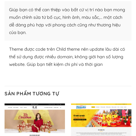
plugin của WordPress rất phong phú. Bạn có thể thỏa
Giúp bạn có thể can thiệp vào bất cứ vị trí nào bạn mong
thích chọn lựa plugin và themes phù hợp cho mục đích
lập website của mình.
muốn chỉnh sửa từ bố cục, hình ảnh, màu sắc,… một cách
dễ dàng phù hợp với phong cách cũng như thương hiệu
WordPress đa dạng plugin và themes
của bạn.
– Dễ sử dụng
Theme được code trên Child theme nên update lâu dài có
Với mọi Hosting bất kỳ thì WordPress đều có thể dễ
thể sử dụng được nhiều domain, không giới hạn số lượng
dàng thiết lập vì thực tế nó đã cung cấp khoảng 60%
website. Giúp bạn tiết kiệm chi phí và thời gian
toàn bộ web.
Và bạn có toàn quyền tự do khi quyết định nơi lưu trữ
trang web WordPress của bạn.
SẢN PHẨM TƯƠNG TỰ
Dễ dàng lựa chọn Hosting cho website WordPress
– Bảo mật cực tốt
Vì WordPress hiện là nền tảng xây dựng trang web và
blog lớn nhất trên thế giới, quan trọng nhất là bảo vệ