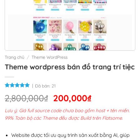
Trang chủ
/
Theme WordPress
Theme wordpress bán đồ trang trí tiệc
Đã bán:
21
Giá
Giá
2,800,000
₫
200,000
₫
gốc
hiện
Lưu ý: Giá full source code chưa bao gồm host + tên miền.
là:
tại
99% Toàn bộ các Theme đều được Build trên Flatsome.
2,800,000₫.
là:
200,000₫.
Website được tối ưu quy trình sản xuất bằng AI, giúp