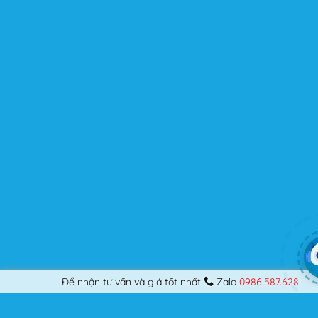
khó tính.
Được cập nhật liên tục
Flatsome là sản phẩm bán chạy nhất của UX-Themes.
Vì thế, nó luôn được đầu tư và ưu ái cập nhật các tính
năng mới nhất, tốt nhất.
Flatsome còn hỗ trợ hơn 12 ngôn ngữ khác nhau, do đó
bạn có thể dịch Website ra hầu hết mọi ngôn ngữ mà
bạn muốn.