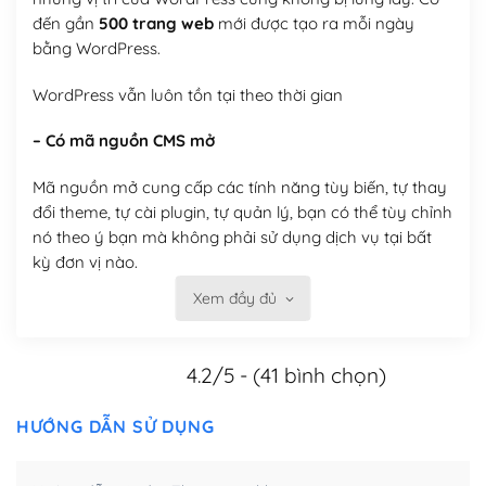
đến gần
500 trang web
mới được tạo ra mỗi ngày
bằng WordPress.
WordPress vẫn luôn tồn tại theo thời gian
– Có mã nguồn CMS mở
Mã nguồn mở cung cấp các tính năng tùy biến, tự thay
đổi theme, tự cài plugin, tự quản lý, bạn có thể tùy chỉnh
nó theo ý bạn mà không phải sử dụng dịch vụ tại bất
kỳ đơn vị nào.
Xem đầy đủ
Việc của bạn là đăng ký một tên miền và hosting để
chạy WordPress.
4.2/5 - (41 bình chọn)
Có thể tùy biến trên website WordPress
– Thân thiện với công cụ tìm kiếm
HƯỚNG DẪN SỬ DỤNG
WordPress được thiết kế để thân thiện với SEO vì