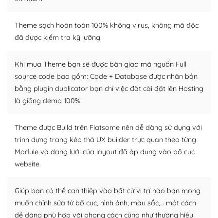
– Sở hữu một cộng đồng lớn, sẵn sàng hỗ trợ
Theme sạch hoàn toàn 100% không virus, không mã độc
WordPress là nơi lưu trữ cho một diễn đàn cộng đồng
đã được kiểm tra kỹ lưỡng.
khổng lồ được kiểm duyệt bởi các nhân viên và những
người cuồng tín WordPress.
Khi mua Theme bạn sẽ được bàn giao mã nguồn Full
source code bao gồm: Code + Database được nhân bản
Nếu bạn gặp khó khăn, bạn có thể lên mạng và tìm
bằng plugin duplicator bạn chỉ việc đăt cài đặt lên Hosting
kiếm những cộng đồng WordPress, họ sẽ giúp bạn trả
là giống demo 100%.
lời, giải đáp vấn đề của bạn.
Cộng đồng sử dụng WordPress sẵn sàng hỗ trợ bạn
Theme được Build trên Flatsome nên dễ dàng sử dụng với
trình dựng trang kéo thả UX builder trực quan theo từng
– Đa dạng plugin và themes
Module và dạng lưới của layout đã áp dụng vào bố cục
Plugin mở rộng là thành phần cài đặt thêm vào
website.
WordPress để tăng thêm các tính năng cần thiết. Có
nhiều plugin trả phí hoặc miễn phí.
Giúp bạn có thể can thiệp vào bất cứ vị trí nào bạn mong
muốn chỉnh sửa từ bố cục, hình ảnh, màu sắc,… một cách
Nhờ lượng người dùng đông đảo, thư viện themes và
dễ dàng phù hợp với phong cách cũng như thương hiệu