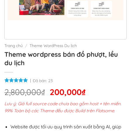
Trang chủ
/
Theme WordPress Du lịch
Theme wordpress bán đồ phượt, lều
du lịch
Đã bán:
23
Giá
Giá
2,800,000
₫
200,000
₫
gốc
hiện
Lưu ý: Giá full source code chưa bao gồm host + tên miền.
là:
tại
99% Toàn bộ các Theme đều được Build trên Flatsome.
2,800,000₫.
là:
200,000₫.
Website được tối ưu quy trình sản xuất bằng AI, giúp