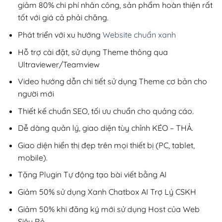
giảm 80% chi phí nhân công, sản phẩm hoàn thiện rất
tốt với giá cả phải chăng.
Phát triển với xu hướng
Website chuẩn xanh
Hỗ trợ cài đặt, sử dụng Theme thông qua
Ultraviewer/Teamview
Video hướng dẫn chi tiết sử dụng Theme cơ bản cho
người mới
Thiết kế chuẩn SEO, tối ưu chuẩn cho quảng cáo.
Dễ dàng quản lý, giao diện tùy chỉnh KÉO – THẢ.
Giao diện hiển thị đẹp trên mọi thiết bị (PC, tablet,
mobile).
Tặng Plugin Tự động tạo bài viết bằng AI
Giảm 50% sử dụng Xanh Chatbox AI Trợ Lý CSKH
Giảm 50% khi đăng ký mới sử dụng Host của Web
Siêu Rẻ