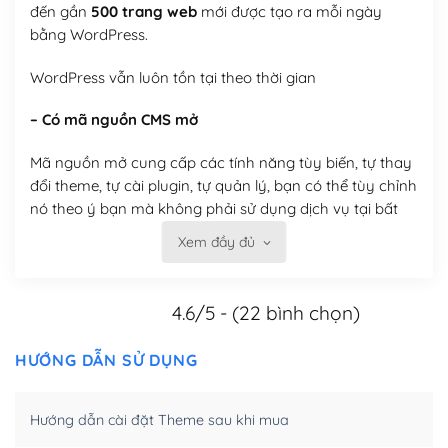
đến gần
500 trang web
mới được tạo ra mỗi ngày
bằng WordPress.
WordPress vẫn luôn tồn tại theo thời gian
– Có mã nguồn CMS mở
Mã nguồn mở cung cấp các tính năng tùy biến, tự thay
đổi theme, tự cài plugin, tự quản lý, bạn có thể tùy chỉnh
nó theo ý bạn mà không phải sử dụng dịch vụ tại bất
kỳ đơn vị nào.
Xem đầy đủ
Việc của bạn là đăng ký một tên miền và hosting để
chạy WordPress.
4.6/5 - (22 bình chọn)
Có thể tùy biến trên website WordPress
HƯỚNG DẪN SỬ DỤNG
– Thân thiện với công cụ tìm kiếm
Hướng dẫn cài đặt Theme sau khi mua
WordPress được thiết kế để thân thiện với SEO vì
WordPress bao gồm nhiều công cụ và plugin để tối ưu