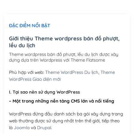
Chỉnh sửa site theo yêu cầu tuỳ chọn
(+2,000,000₫)
ĐẶC ĐIỂM NỔI BẬT
Mua thêm Host + Tên miền
Tên miền quốc tế .com .net .org (1 năm)
(+300,000₫)
Giới thiệu Theme wordpress bán đồ phượt,
lều du lịch
Tên miền Việt Nam .vn (1 năm)
(+550,000₫)
Theme wordpress bán đồ phượt, lều du lịch được xây
Hosting 2GB SSD (1 năm)
(+450,000₫)
dựng dựa trên Wordpress với Theme Flatsome
Hosting 3GB SSD (1 năm)
(+550,000₫)
Phù hợp với web:
Theme WordPress Du lịch
,
Theme
WordPress Giao diện mới
Hosting 5GB SSD (1 năm)
(+650,000₫)
I. Tại sao nên sử dụng WordPress
Hosting 8GB SSD (1 năm)
(+950,000₫)
– Một trong những nền tảng CMS lớn và nổi tiếng
WordPress đứng đầu danh sách ba gói xây dựng trang
web thường được sử dụng nhất trên thế giới, tiếp theo
là
Joomla
và
Drupal
.