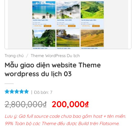
Trang chủ
/
Theme WordPress Du lịch
Mẫu giao diện website Theme
wordpress du lịch 03
Đã bán:
7
Giá
Giá
2,800,000
₫
200,000
₫
gốc
hiện
Lưu ý: Giá full source code chưa bao gồm host + tên miền.
là:
tại
99% Toàn bộ các Theme đều được Build trên Flatsome.
2,800,000₫.
là: