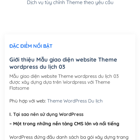
Dịch vụ tùy chỉnh Theme theo yêu cầu
Cài đặt SMTP Mail cho site Wordpress
(+100,000₫)
Thiết kế logo đơn giản để đăng web
(+300,000₫)
Chỉnh sửa site theo yêu cầu tuỳ chọn
(+2,000,000₫)
ĐẶC ĐIỂM NỔI BẬT
Mua thêm Host + Tên miền
Tên miền quốc tế .com .net .org (1 năm)
(+300,000₫)
Giới thiệu Mẫu giao diện website Theme
wordpress du lịch 03
Tên miền Việt Nam .vn (1 năm)
(+550,000₫)
Mẫu giao diện website Theme wordpress du lịch 03
Hosting 2GB SSD (1 năm)
(+450,000₫)
được xây dựng dựa trên Wordpress với Theme
Flatsome
Hosting 3GB SSD (1 năm)
(+550,000₫)
Phù hợp với web:
Theme WordPress Du lịch
Hosting 5GB SSD (1 năm)
(+650,000₫)
I. Tại sao nên sử dụng WordPress
Hosting 8GB SSD (1 năm)
(+950,000₫)
– Một trong những nền tảng CMS lớn và nổi tiếng
WordPress đứng đầu danh sách ba gói xây dựng trang