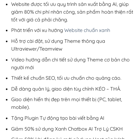
200,000₫.
Website được tối ưu quy trình sản xuất bằng AI, giúp
giảm 80% chi phí nhân công, sản phẩm hoàn thiện rất
tốt với giá cả phải chăng.
Phát triển với xu hướng
Website chuẩn xanh
Hỗ trợ cài đặt, sử dụng Theme thông qua
Ultraviewer/Teamview
Video hướng dẫn chi tiết sử dụng Theme cơ bản cho
người mới
Thiết kế chuẩn SEO, tối ưu chuẩn cho quảng cáo.
Dễ dàng quản lý, giao diện tùy chỉnh KÉO – THẢ.
Giao diện hiển thị đẹp trên mọi thiết bị (PC, tablet,
mobile).
Tặng Plugin Tự động tạo bài viết bằng AI
Giảm 50% sử dụng Xanh Chatbox AI Trợ Lý CSKH