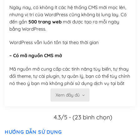
Ngày nay, có không ít các hệ thống CMS mới mọc lên,
nhưng vị trí của WordPress cũng không bị lung lay. Có
đến gần
500 trang web
mới được tạo ra mỗi ngày
bằng WordPress.
WordPress vẫn luôn tồn tại theo thời gian
– Có mã nguồn CMS mở
Mã nguồn mở cung cấp các tính năng tùy biến, tự thay
đổi theme, tự cài plugin, tự quản lý, bạn có thể tùy chỉnh
nó theo ý bạn mà không phải sử dụng dịch vụ tại bất
kỳ đơn vị nào.
Xem đầy đủ
Việc của bạn là đăng ký một tên miền và hosting để
chạy WordPress.
4.3/5 - (23 bình chọn)
Có thể tùy biến trên website WordPress
HƯỚNG DẪN SỬ DỤNG
– Thân thiện với công cụ tìm kiếm