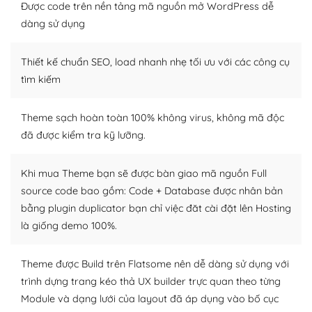
tìm kiếm chúng trên Internet hoặc nhờ chuyên gia.
Được code trên nền tảng mã nguồn mở WordPress dễ
dàng sử dụng
Dễ dàng tùy chỉnh trên WordPress
Thiết kế chuẩn SEO, load nhanh nhẹ tối ưu với các công cụ
– Sở hữu một cộng đồng lớn, sẵn sàng hỗ trợ
tìm kiếm
WordPress là nơi lưu trữ cho một diễn đàn cộng đồng
khổng lồ được kiểm duyệt bởi các nhân viên và những
Theme sạch hoàn toàn 100% không virus, không mã độc
người cuồng tín WordPress.
đã được kiểm tra kỹ lưỡng.
Nếu bạn gặp khó khăn, bạn có thể lên mạng và tìm
kiếm những cộng đồng WordPress, họ sẽ giúp bạn trả
Khi mua Theme bạn sẽ được bàn giao mã nguồn Full
lời, giải đáp vấn đề của bạn.
source code bao gồm: Code + Database được nhân bản
bằng plugin duplicator bạn chỉ việc đăt cài đặt lên Hosting
Cộng đồng sử dụng WordPress sẵn sàng hỗ trợ bạn
là giống demo 100%.
– Đa dạng plugin và themes
Theme được Build trên Flatsome nên dễ dàng sử dụng với
Plugin mở rộng là thành phần cài đặt thêm vào
trình dựng trang kéo thả UX builder trực quan theo từng
WordPress để tăng thêm các tính năng cần thiết. Có
Module và dạng lưới của layout đã áp dụng vào bố cục
nhiều plugin trả phí hoặc miễn phí.