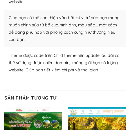
website.
Nhờ lượng người dùng đông đảo, thư viện themes và
plugin của WordPress rất phong phú. Bạn có thể thỏa
Giúp bạn có thể can thiệp vào bất cứ vị trí nào bạn mong
thích chọn lựa plugin và themes phù hợp cho mục đích
muốn chỉnh sửa từ bố cục, hình ảnh, màu sắc,… một cách
lập website của mình.
dễ dàng phù hợp với phong cách cũng như thương hiệu
của bạn.
WordPress đa dạng plugin và themes
– Dễ sử dụng
Theme được code trên Child theme nên update lâu dài có
thể sử dụng được nhiều domain, không giới hạn số lượng
Với mọi Hosting bất kỳ thì WordPress đều có thể dễ
website. Giúp bạn tiết kiệm chi phí và thời gian
dàng thiết lập vì thực tế nó đã cung cấp khoảng 60%
toàn bộ web.
Và bạn có toàn quyền tự do khi quyết định nơi lưu trữ
SẢN PHẨM TƯƠNG TỰ
trang web WordPress của bạn.
Dễ dàng lựa chọn Hosting cho website WordPress
– Bảo mật cực tốt