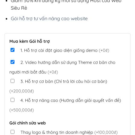
Giảm 50% khi đăng ký mới sử dụng Host của Web
Siêu Rẻ
Gói hỗ trợ tư vấn nâng cao website
Mua kèm Gói hỗ trợ
1. Hỗ trợ cài đặt giao diện giống demo
(+0₫)
2. Video hướng dẫn sử dụng Theme cơ bản cho
người mới bắt đầu
(+0₫)
3. Hỗ trợ cơ bản (Chỉ trả lời câu hỏi cơ bản)
(+200,000₫)
4. Hỗ trợ nâng cao (Hướng dẫn giải quyết vấn đề)
(+500,000₫)
Gói chỉnh sửa web
Thay logo & thông tin doanh nghiệp
(+100,000₫)