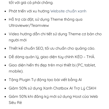
tốt với giá cả phải chăng.
Phát triển với xu hướng
Website chuẩn xanh
Hỗ trợ cài đặt, sử dụng Theme thông qua
Ultraviewer/Teamview
Video hướng dẫn chi tiết sử dụng Theme cơ bản cho
người mới
Thiết kế chuẩn SEO, tối ưu chuẩn cho quảng cáo.
Dễ dàng quản lý, giao diện tùy chỉnh KÉO – THẢ.
Giao diện hiển thị đẹp trên mọi thiết bị (PC, tablet,
mobile).
Tặng Plugin Tự động tạo bài viết bằng AI
Giảm 50% sử dụng Xanh Chatbox AI Trợ Lý CSKH
Giảm 50% khi đăng ký mới sử dụng Host của Web
Siêu Rẻ