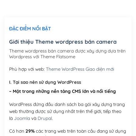
Thiết kế logo đơn giản để đăng web
(+300,000₫)
Chỉnh sửa site theo yêu cầu tuỳ chọn
(+2,000,000₫)
ĐẶC ĐIỂM NỔI BẬT
Mua thêm Host + Tên miền
Tên miền quốc tế .com .net .org (1 năm)
(+300,000₫)
Giới thiệu Theme wordpress bán camera
Tên miền Việt Nam .vn (1 năm)
(+550,000₫)
Theme wordpress bán camera được xây dựng dựa trên
Wordpress với Theme Flatsome
Hosting 2GB SSD (1 năm)
(+450,000₫)
Phù hợp với web:
Theme WordPress Giao diện mới
Hosting 3GB SSD (1 năm)
(+550,000₫)
I. Tại sao nên sử dụng WordPress
Hosting 5GB SSD (1 năm)
(+650,000₫)
– Một trong những nền tảng CMS lớn và nổi tiếng
Hosting 8GB SSD (1 năm)
(+950,000₫)
WordPress đứng đầu danh sách ba gói xây dựng trang
web thường được sử dụng nhất trên thế giới, tiếp theo
là
Joomla
và
Drupal
.
Có hơn
29%
các trang web trên toàn cầu đang sử dụng