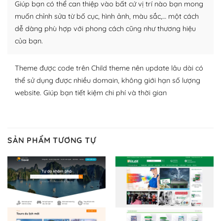
Giúp bạn có thể can thiệp vào bất cứ vị trí nào bạn mong
lập website của mình.
muốn chỉnh sửa từ bố cục, hình ảnh, màu sắc,… một cách
WordPress đa dạng plugin và themes
dễ dàng phù hợp với phong cách cũng như thương hiệu
của bạn.
– Dễ sử dụng
Với mọi Hosting bất kỳ thì WordPress đều có thể dễ
Theme được code trên Child theme nên update lâu dài có
dàng thiết lập vì thực tế nó đã cung cấp khoảng 60%
thể sử dụng được nhiều domain, không giới hạn số lượng
toàn bộ web.
website. Giúp bạn tiết kiệm chi phí và thời gian
Và bạn có toàn quyền tự do khi quyết định nơi lưu trữ
trang web WordPress của bạn.
SẢN PHẨM TƯƠNG TỰ
Dễ dàng lựa chọn Hosting cho website WordPress
– Bảo mật cực tốt
Vì WordPress hiện là nền tảng xây dựng trang web và
blog lớn nhất trên thế giới, quan trọng nhất là bảo vệ
nội dung của mình khỏi các cuộc tấn công spam.