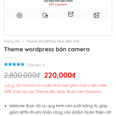
Trang chủ
/
Theme WordPress Giao diện mới
Theme wordpress bán camera
Đã bán:
8
Giá
Giá
2,800,000
₫
220,000
₫
gốc
hiện
Lưu ý: Giá full source code chưa bao gồm host + tên miền.
là:
tại
99% Toàn bộ các Theme đều được Build trên Flatsome.
2,800,000₫.
là:
220,000₫.
Website được tối ưu quy trình sản xuất bằng AI, giúp
giảm 80% chi phí nhân công, sản phẩm hoàn thiện rất