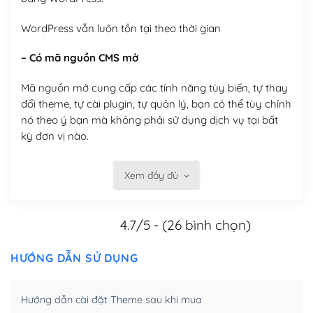
WordPress vẫn luôn tồn tại theo thời gian
– Có mã nguồn CMS mở
Mã nguồn mở cung cấp các tính năng tùy biến, tự thay
đổi theme, tự cài plugin, tự quản lý, bạn có thể tùy chỉnh
nó theo ý bạn mà không phải sử dụng dịch vụ tại bất
kỳ đơn vị nào.
Việc của bạn là đăng ký một tên miền và hosting để
Xem đầy đủ
chạy WordPress.
Có thể tùy biến trên website WordPress
4.7/5 - (26 bình chọn)
– Thân thiện với công cụ tìm kiếm
HƯỚNG DẪN SỬ DỤNG
WordPress được thiết kế để thân thiện với SEO vì
WordPress bao gồm nhiều công cụ và plugin để tối ưu
Hướng dẫn cài đặt Theme sau khi mua
hóa nội dung cho SEO.