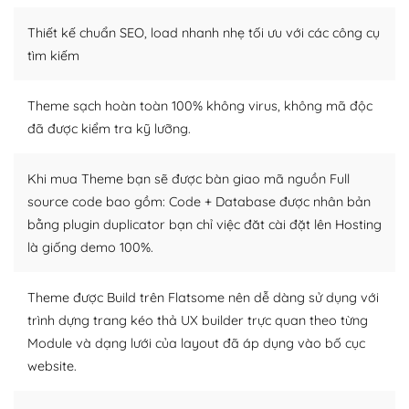
Thiết kế chuẩn SEO, load nhanh nhẹ tối ưu với các công cụ
WordPress là nơi lưu trữ cho một diễn đàn cộng đồng
khổng lồ được kiểm duyệt bởi các nhân viên và những
tìm kiếm
người cuồng tín WordPress.
Theme sạch hoàn toàn 100% không virus, không mã độc
Nếu bạn gặp khó khăn, bạn có thể lên mạng và tìm
đã được kiểm tra kỹ lưỡng.
kiếm những cộng đồng WordPress, họ sẽ giúp bạn trả
lời, giải đáp vấn đề của bạn.
Khi mua Theme bạn sẽ được bàn giao mã nguồn Full
Cộng đồng sử dụng WordPress sẵn sàng hỗ trợ bạn
source code bao gồm: Code + Database được nhân bản
bằng plugin duplicator bạn chỉ việc đăt cài đặt lên Hosting
– Đa dạng plugin và themes
là giống demo 100%.
Plugin mở rộng là thành phần cài đặt thêm vào
WordPress để tăng thêm các tính năng cần thiết. Có
Theme được Build trên Flatsome nên dễ dàng sử dụng với
nhiều plugin trả phí hoặc miễn phí.
trình dựng trang kéo thả UX builder trực quan theo từng
Module và dạng lưới của layout đã áp dụng vào bố cục
Nhờ lượng người dùng đông đảo, thư viện themes và
website.
plugin của WordPress rất phong phú. Bạn có thể thỏa
thích chọn lựa plugin và themes phù hợp cho mục đích