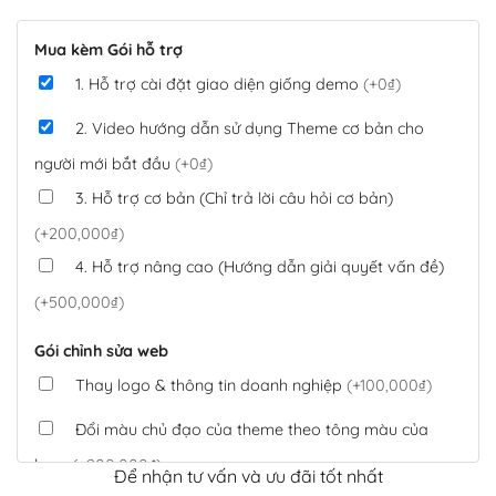
Mua kèm Gói hỗ trợ
1. Hỗ trợ cài đặt giao diện giống demo
(+0₫)
2. Video hướng dẫn sử dụng Theme cơ bản cho
người mới bắt đầu
(+0₫)
3. Hỗ trợ cơ bản (Chỉ trả lời câu hỏi cơ bản)
(+200,000₫)
4. Hỗ trợ nâng cao (Hướng dẫn giải quyết vấn đề)
(+500,000₫)
Gói chỉnh sửa web
Thay logo & thông tin doanh nghiệp
(+100,000₫)
Đổi màu chủ đạo của theme theo tông màu của
logo
(+200,000₫)
Để nhận tư vấn và ưu đãi tốt nhất