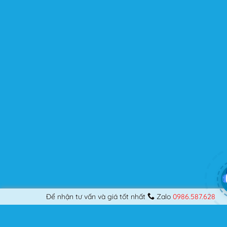
Flatsome là sản phẩm bán chạy nhất của UX-Themes.
Vì thế, nó luôn được đầu tư và ưu ái cập nhật các tính
năng mới nhất, tốt nhất.
Flatsome còn hỗ trợ hơn 12 ngôn ngữ khác nhau, do đó
bạn có thể dịch Website ra hầu hết mọi ngôn ngữ mà
bạn muốn.