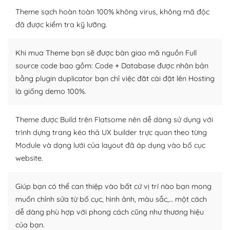
WordPress là nơi lưu trữ cho một diễn đàn cộng đồng
khổng lồ được kiểm duyệt bởi các nhân viên và những
Theme sạch hoàn toàn 100% không virus, không mã độc
người cuồng tín WordPress.
đã được kiểm tra kỹ lưỡng.
Nếu bạn gặp khó khăn, bạn có thể lên mạng và tìm
Khi mua Theme bạn sẽ được bàn giao mã nguồn Full
kiếm những cộng đồng WordPress, họ sẽ giúp bạn trả
source code bao gồm: Code + Database được nhân bản
lời, giải đáp vấn đề của bạn.
bằng plugin duplicator bạn chỉ việc đăt cài đặt lên Hosting
Cộng đồng sử dụng WordPress sẵn sàng hỗ trợ bạn
là giống demo 100%.
– Đa dạng plugin và themes
Theme được Build trên Flatsome nên dễ dàng sử dụng với
trình dựng trang kéo thả UX builder trực quan theo từng
Plugin mở rộng là thành phần cài đặt thêm vào
Module và dạng lưới của layout đã áp dụng vào bố cục
WordPress để tăng thêm các tính năng cần thiết. Có
nhiều plugin trả phí hoặc miễn phí.
website.
Nhờ lượng người dùng đông đảo, thư viện themes và
Giúp bạn có thể can thiệp vào bất cứ vị trí nào bạn mong
plugin của WordPress rất phong phú. Bạn có thể thỏa
muốn chỉnh sửa từ bố cục, hình ảnh, màu sắc,… một cách
thích chọn lựa plugin và themes phù hợp cho mục đích
dễ dàng phù hợp với phong cách cũng như thương hiệu
lập website của mình.
của bạn.