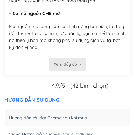
WordPress vẫn luôn tồn tại theo thời gian
– Có mã nguồn CMS mở
Mã nguồn mở cung cấp các tính năng tùy biến, tự thay
đổi theme, tự cài plugin, tự quản lý, bạn có thể tùy chỉnh
nó theo ý bạn mà không phải sử dụng dịch vụ tại bất
kỳ đơn vị nào.
Việc của bạn là đăng ký một tên miền và hosting để
Xem đầy đủ
chạy WordPress.
Có thể tùy biến trên website WordPress
4.9/5 - (42 bình chọn)
– Thân thiện với công cụ tìm kiếm
HƯỚNG DẪN SỬ DỤNG
WordPress được thiết kế để thân thiện với SEO vì
WordPress bao gồm nhiều công cụ và plugin để tối ưu
Hướng dẫn cài đặt Theme sau khi mua
hóa nội dung cho SEO.
Khi bạn dùng WordPress để thiết kế web thì trang web
Video Hướng dẫn sửa website WordPress