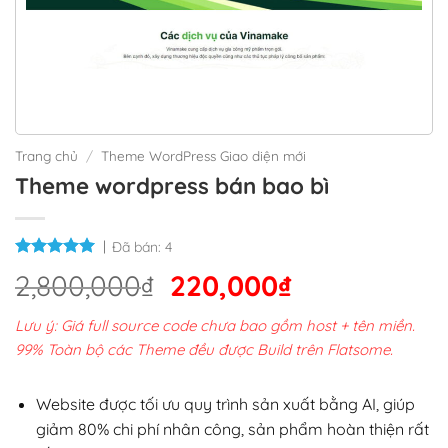
Trang chủ
/
Theme WordPress Giao diện mới
Theme wordpress bán bao bì
Đã bán:
4
Giá
Giá
2,800,000
₫
220,000
₫
gốc
hiện
Lưu ý: Giá full source code chưa bao gồm host + tên miền.
là:
tại
99% Toàn bộ các Theme đều được Build trên Flatsome.
2,800,000₫.
là:
220,000₫.
Website được tối ưu quy trình sản xuất bằng AI, giúp
giảm 80% chi phí nhân công, sản phẩm hoàn thiện rất