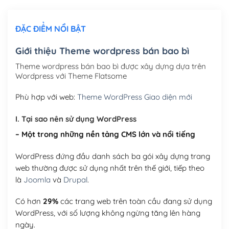
Chỉnh sửa site theo yêu cầu tuỳ chọn
(+2,000,000₫)
ĐẶC ĐIỂM NỔI BẬT
Mua thêm Host + Tên miền
Tên miền quốc tế .com .net .org (1 năm)
(+300,000₫)
Giới thiệu Theme wordpress bán bao bì
Tên miền Việt Nam .vn (1 năm)
(+550,000₫)
Theme wordpress bán bao bì được xây dựng dựa trên
Wordpress với Theme Flatsome
Hosting 2GB SSD (1 năm)
(+450,000₫)
Phù hợp với web:
Theme WordPress Giao diện mới
Hosting 3GB SSD (1 năm)
(+550,000₫)
I. Tại sao nên sử dụng WordPress
Hosting 5GB SSD (1 năm)
(+650,000₫)
– Một trong những nền tảng CMS lớn và nổi tiếng
Hosting 8GB SSD (1 năm)
(+950,000₫)
WordPress đứng đầu danh sách ba gói xây dựng trang
web thường được sử dụng nhất trên thế giới, tiếp theo
là
Joomla
và
Drupal
.
Có hơn
29%
các trang web trên toàn cầu đang sử dụng
WordPress, với số lượng không ngừng tăng lên hàng
ngày.