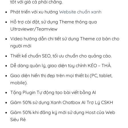
tốt với giá cả phải chăng.
Phát triển với xu hướng
Website chuẩn xanh
Hỗ trợ cài đặt, sử dụng Theme thông qua
Ultraviewer/Teamview
Video hướng dẫn chi tiết sử dụng Theme cơ bản cho
người mới
Thiết kế chuẩn SEO, tối ưu chuẩn cho quảng cáo.
Dễ dàng quản lý, giao diện tùy chỉnh KÉO – THẢ.
Giao diện hiển thị đẹp trên mọi thiết bị (PC, tablet,
mobile).
Tặng Plugin Tự động tạo bài viết bằng AI
Giảm 50% sử dụng Xanh Chatbox AI Trợ Lý CSKH
Giảm 50% khi đăng ký mới sử dụng Host của Web
Siêu Rẻ