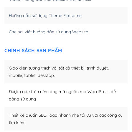
của bạn trở nên rất thu hút đối với các công cụ tìm
kiếm.
Hướng dẫn sử dụng Theme Flatsome
Tối ưu hóa công cụ tìm kiếm
Các bài viết hướng dẫn sử dụng Website
– Dễ dàng tùy chỉnh, sửa chữa
Khi bạn sử dụng WordPress, thì vấn đề giao diện của
CHÍNH SÁCH SẢN PHẨM
bạn trở nên dễ dàng và nhanh chóng. Với kho Theme
WordPress đa dạng sẽ giúp việc thực hiện các thiết kế
Giao diện tương thích với tất cả thiết bị, trình duyệt,
trở nên hấp dẫn và đơn giản hơn.
mobile, tablet, desktop…
Nếu bạn có các kỹ thuật cơ bản với một theme được
thiết kế tốt, bạn có thể tự sửa đổi. Nếu không bạn có thể
Được code trên nền tảng mã nguồn mở WordPress dễ
tìm kiếm chúng trên Internet hoặc nhờ chuyên gia.
dàng sử dụng
Dễ dàng tùy chỉnh trên WordPress
Thiết kế chuẩn SEO, load nhanh nhẹ tối ưu với các công cụ
– Sở hữu một cộng đồng lớn, sẵn sàng hỗ trợ
tìm kiếm