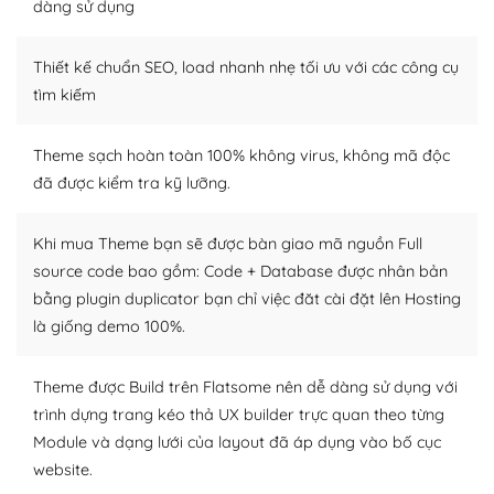
Dễ dàng tùy chỉnh trên WordPress
dàng sử dụng
– Sở hữu một cộng đồng lớn, sẵn sàng hỗ trợ
Thiết kế chuẩn SEO, load nhanh nhẹ tối ưu với các công cụ
WordPress là nơi lưu trữ cho một diễn đàn cộng đồng
tìm kiếm
khổng lồ được kiểm duyệt bởi các nhân viên và những
người cuồng tín WordPress.
Theme sạch hoàn toàn 100% không virus, không mã độc
đã được kiểm tra kỹ lưỡng.
Nếu bạn gặp khó khăn, bạn có thể lên mạng và tìm
kiếm những cộng đồng WordPress, họ sẽ giúp bạn trả
lời, giải đáp vấn đề của bạn.
Khi mua Theme bạn sẽ được bàn giao mã nguồn Full
source code bao gồm: Code + Database được nhân bản
Cộng đồng sử dụng WordPress sẵn sàng hỗ trợ bạn
bằng plugin duplicator bạn chỉ việc đăt cài đặt lên Hosting
là giống demo 100%.
– Đa dạng plugin và themes
Plugin mở rộng là thành phần cài đặt thêm vào
Theme được Build trên Flatsome nên dễ dàng sử dụng với
WordPress để tăng thêm các tính năng cần thiết. Có
trình dựng trang kéo thả UX builder trực quan theo từng
nhiều plugin trả phí hoặc miễn phí.
Module và dạng lưới của layout đã áp dụng vào bố cục
website.
Nhờ lượng người dùng đông đảo, thư viện themes và