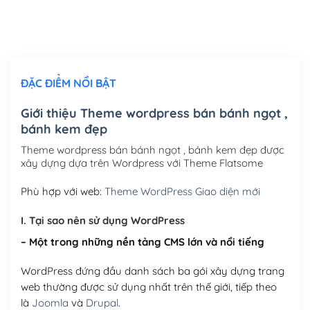
Thiết kế logo đơn giản để đăng web
(+300,000₫)
Chỉnh sửa site theo yêu cầu tuỳ chọn
(+2,000,000₫)
ĐẶC ĐIỂM NỔI BẬT
Mua thêm Host + Tên miền
Tên miền quốc tế .com .net .org (1 năm)
(+300,000₫)
Giới thiệu Theme wordpress bán bánh ngọt ,
bánh kem đẹp
Tên miền Việt Nam .vn (1 năm)
(+550,000₫)
Theme wordpress bán bánh ngọt , bánh kem đẹp được
Hosting 2GB SSD (1 năm)
(+450,000₫)
xây dựng dựa trên Wordpress với Theme Flatsome
Hosting 3GB SSD (1 năm)
(+550,000₫)
Phù hợp với web:
Theme WordPress Giao diện mới
Hosting 5GB SSD (1 năm)
(+650,000₫)
I. Tại sao nên sử dụng WordPress
– Một trong những nền tảng CMS lớn và nổi tiếng
Hosting 8GB SSD (1 năm)
(+950,000₫)
WordPress đứng đầu danh sách ba gói xây dựng trang
web thường được sử dụng nhất trên thế giới, tiếp theo
là
Joomla
và
Drupal
.