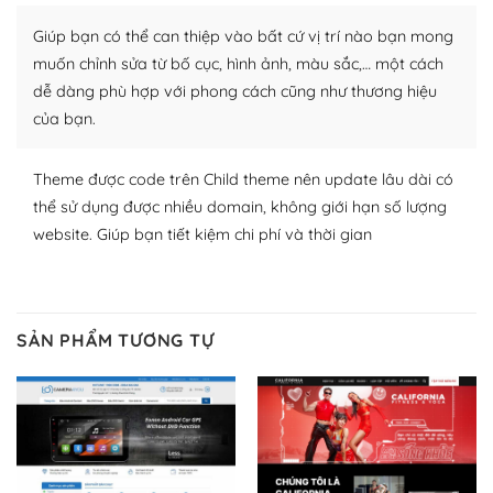
plugin của WordPress rất phong phú. Bạn có thể thỏa
Giúp bạn có thể can thiệp vào bất cứ vị trí nào bạn mong
thích chọn lựa plugin và themes phù hợp cho mục đích
lập website của mình.
muốn chỉnh sửa từ bố cục, hình ảnh, màu sắc,… một cách
dễ dàng phù hợp với phong cách cũng như thương hiệu
WordPress đa dạng plugin và themes
của bạn.
– Dễ sử dụng
Theme được code trên Child theme nên update lâu dài có
Với mọi Hosting bất kỳ thì WordPress đều có thể dễ
thể sử dụng được nhiều domain, không giới hạn số lượng
dàng thiết lập vì thực tế nó đã cung cấp khoảng 60%
website. Giúp bạn tiết kiệm chi phí và thời gian
toàn bộ web.
Và bạn có toàn quyền tự do khi quyết định nơi lưu trữ
trang web WordPress của bạn.
SẢN PHẨM TƯƠNG TỰ
Dễ dàng lựa chọn Hosting cho website WordPress
– Bảo mật cực tốt
Vì WordPress hiện là nền tảng xây dựng trang web và
blog lớn nhất trên thế giới, quan trọng nhất là bảo vệ