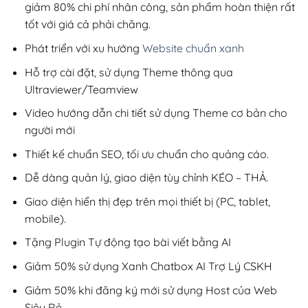
giảm 80% chi phí nhân công, sản phẩm hoàn thiện rất
tốt với giá cả phải chăng.
Phát triển với xu hướng
Website chuẩn xanh
Hỗ trợ cài đặt, sử dụng Theme thông qua
Ultraviewer/Teamview
Video hướng dẫn chi tiết sử dụng Theme cơ bản cho
người mới
Thiết kế chuẩn SEO, tối ưu chuẩn cho quảng cáo.
Dễ dàng quản lý, giao diện tùy chỉnh KÉO – THẢ.
Giao diện hiển thị đẹp trên mọi thiết bị (PC, tablet,
mobile).
Tặng Plugin Tự động tạo bài viết bằng AI
Giảm 50% sử dụng Xanh Chatbox AI Trợ Lý CSKH
Giảm 50% khi đăng ký mới sử dụng Host của Web
Siêu Rẻ