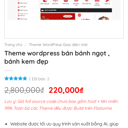
Trang chủ
/
Theme WordPress Giao diện mới
Theme wordpress bán bánh ngọt ,
bánh kem đẹp
Đã bán:
2
Giá
Giá
2,800,000
₫
220,000
₫
gốc
hiện
Lưu ý: Giá full source code chưa bao gồm host + tên miền.
là:
tại
99% Toàn bộ các Theme đều được Build trên Flatsome.
2,800,000₫.
là:
220,000₫.
Website được tối ưu quy trình sản xuất bằng AI, giúp