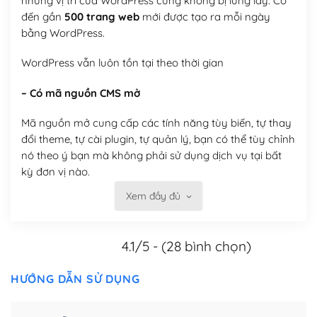
nhưng vị trí của WordPress cũng không bị lung lay. Có
đến gần
500 trang web
mới được tạo ra mỗi ngày
bằng WordPress.
WordPress vẫn luôn tồn tại theo thời gian
– Có mã nguồn CMS mở
Mã nguồn mở cung cấp các tính năng tùy biến, tự thay
đổi theme, tự cài plugin, tự quản lý, bạn có thể tùy chỉnh
nó theo ý bạn mà không phải sử dụng dịch vụ tại bất
kỳ đơn vị nào.
Xem đầy đủ
Việc của bạn là đăng ký một tên miền và hosting để
chạy WordPress.
4.1/5 - (28 bình chọn)
Có thể tùy biến trên website WordPress
– Thân thiện với công cụ tìm kiếm
HƯỚNG DẪN SỬ DỤNG
WordPress được thiết kế để thân thiện với SEO vì