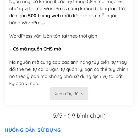
Ngày nay, có không ít các hệ thống CMS mới mọc lên,
nhưng vị trí của WordPress cũng không bị lung lay. Có
đến gần
500 trang web
mới được tạo ra mỗi ngày
bằng WordPress.
WordPress vẫn luôn tồn tại theo thời gian
– Có mã nguồn CMS mở
Mã nguồn mở cung cấp các tính năng tùy biến, tự thay
đổi theme, tự cài plugin, tự quản lý, bạn có thể tùy chỉnh
nó theo ý bạn mà không phải sử dụng dịch vụ tại bất
kỳ đơn vị nào.
Xem đầy đủ
Việc của bạn là đăng ký một tên miền và hosting để
chạy WordPress.
5/5 - (19 bình chọn)
Có thể tùy biến trên website WordPress
– Thân thiện với công cụ tìm kiếm
HƯỚNG DẪN SỬ DỤNG