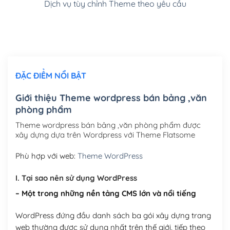
Dịch vụ tùy chỉnh Theme theo yêu cầu
Cài đặt SMTP Mail cho site Wordpress
(+100,000₫)
Thiết kế logo đơn giản để đăng web
(+300,000₫)
Chỉnh sửa site theo yêu cầu tuỳ chọn
(+2,000,000₫)
ĐẶC ĐIỂM NỔI BẬT
Mua thêm Host + Tên miền
Tên miền quốc tế .com .net .org (1 năm)
(+300,000₫)
Giới thiệu Theme wordpress bán bảng ,văn
phòng phẩm
Tên miền Việt Nam .vn (1 năm)
(+550,000₫)
Theme wordpress bán bảng ,văn phòng phẩm được
Hosting 2GB SSD (1 năm)
(+450,000₫)
xây dựng dựa trên Wordpress với Theme Flatsome
Hosting 3GB SSD (1 năm)
(+550,000₫)
Phù hợp với web:
Theme WordPress
Hosting 5GB SSD (1 năm)
(+650,000₫)
I. Tại sao nên sử dụng WordPress
– Một trong những nền tảng CMS lớn và nổi tiếng
Hosting 8GB SSD (1 năm)
(+950,000₫)
WordPress đứng đầu danh sách ba gói xây dựng trang
web thường được sử dụng nhất trên thế giới, tiếp theo