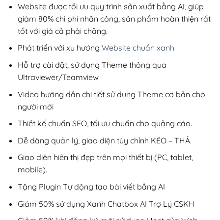
200,000₫.
Website được tối ưu quy trình sản xuất bằng AI, giúp
giảm 80% chi phí nhân công, sản phẩm hoàn thiện rất
tốt với giá cả phải chăng.
Phát triển với xu hướng
Website chuẩn xanh
Hỗ trợ cài đặt, sử dụng Theme thông qua
Ultraviewer/Teamview
Video hướng dẫn chi tiết sử dụng Theme cơ bản cho
người mới
Thiết kế chuẩn SEO, tối ưu chuẩn cho quảng cáo.
Dễ dàng quản lý, giao diện tùy chỉnh KÉO – THẢ.
Giao diện hiển thị đẹp trên mọi thiết bị (PC, tablet,
mobile).
Tặng Plugin Tự động tạo bài viết bằng AI
Giảm 50% sử dụng Xanh Chatbox AI Trợ Lý CSKH