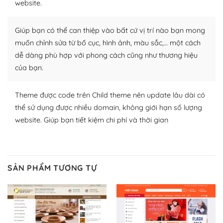
website.
Nhờ lượng người dùng đông đảo, thư viện themes và
plugin của WordPress rất phong phú. Bạn có thể thỏa
Giúp bạn có thể can thiệp vào bất cứ vị trí nào bạn mong
thích chọn lựa plugin và themes phù hợp cho mục đích
lập website của mình.
muốn chỉnh sửa từ bố cục, hình ảnh, màu sắc,… một cách
dễ dàng phù hợp với phong cách cũng như thương hiệu
WordPress đa dạng plugin và themes
của bạn.
– Dễ sử dụng
Theme được code trên Child theme nên update lâu dài có
Với mọi Hosting bất kỳ thì WordPress đều có thể dễ
thể sử dụng được nhiều domain, không giới hạn số lượng
dàng thiết lập vì thực tế nó đã cung cấp khoảng 60%
website. Giúp bạn tiết kiệm chi phí và thời gian
toàn bộ web.
Và bạn có toàn quyền tự do khi quyết định nơi lưu trữ
trang web WordPress của bạn.
SẢN PHẨM TƯƠNG TỰ
Dễ dàng lựa chọn Hosting cho website WordPress
– Bảo mật cực tốt