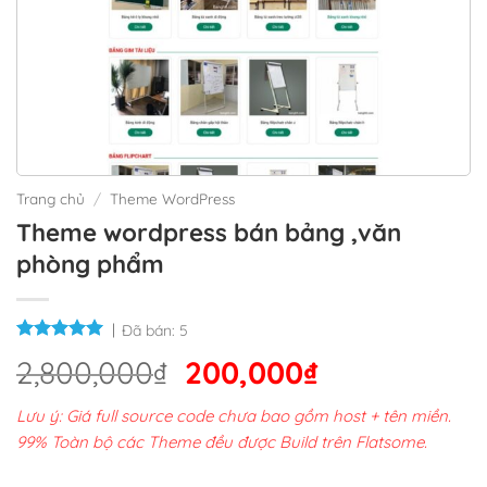
Trang chủ
/
Theme WordPress
Theme wordpress bán bảng ,văn
phòng phẩm
Đã bán:
5
Giá
Giá
2,800,000
₫
200,000
₫
gốc
hiện
Lưu ý: Giá full source code chưa bao gồm host + tên miền.
là:
tại
99% Toàn bộ các Theme đều được Build trên Flatsome.
2,800,000₫.
là: