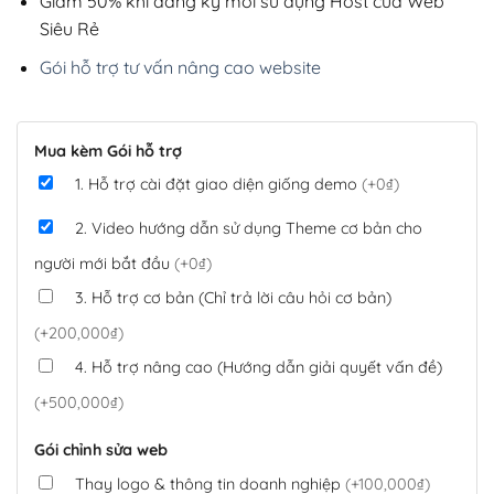
Giảm 50% khi đăng ký mới sử dụng Host của Web
Siêu Rẻ
Gói hỗ trợ tư vấn nâng cao website
Mua kèm Gói hỗ trợ
1. Hỗ trợ cài đặt giao diện giống demo
(+0₫)
2. Video hướng dẫn sử dụng Theme cơ bản cho
người mới bắt đầu
(+0₫)
3. Hỗ trợ cơ bản (Chỉ trả lời câu hỏi cơ bản)
(+200,000₫)
4. Hỗ trợ nâng cao (Hướng dẫn giải quyết vấn đề)
(+500,000₫)
Gói chỉnh sửa web
Thay logo & thông tin doanh nghiệp
(+100,000₫)