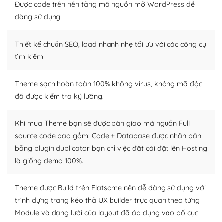
Được code trên nền tảng mã nguồn mở WordPress dễ
Dễ dàng tùy chỉnh trên WordPress
dàng sử dụng
– Sở hữu một cộng đồng lớn, sẵn sàng hỗ trợ
Thiết kế chuẩn SEO, load nhanh nhẹ tối ưu với các công cụ
WordPress là nơi lưu trữ cho một diễn đàn cộng đồng
tìm kiếm
khổng lồ được kiểm duyệt bởi các nhân viên và những
người cuồng tín WordPress.
Theme sạch hoàn toàn 100% không virus, không mã độc
đã được kiểm tra kỹ lưỡng.
Nếu bạn gặp khó khăn, bạn có thể lên mạng và tìm
kiếm những cộng đồng WordPress, họ sẽ giúp bạn trả
lời, giải đáp vấn đề của bạn.
Khi mua Theme bạn sẽ được bàn giao mã nguồn Full
source code bao gồm: Code + Database được nhân bản
Cộng đồng sử dụng WordPress sẵn sàng hỗ trợ bạn
bằng plugin duplicator bạn chỉ việc đăt cài đặt lên Hosting
là giống demo 100%.
– Đa dạng plugin và themes
Plugin mở rộng là thành phần cài đặt thêm vào
Theme được Build trên Flatsome nên dễ dàng sử dụng với
WordPress để tăng thêm các tính năng cần thiết. Có
trình dựng trang kéo thả UX builder trực quan theo từng
nhiều plugin trả phí hoặc miễn phí.
Module và dạng lưới của layout đã áp dụng vào bố cục