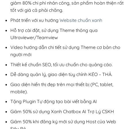
giảm 80% chi phí nhân công, sản phẩm hoàn thiện rất
tốt với giá cả phải chăng.
Phát triển với xu hướng
Website chuẩn xanh
Hỗ trợ cài đặt, sử dụng Theme thông qua
Ultraviewer/Teamview
Video hướng dẫn chi tiết sử dụng Theme cơ bản cho
người mới
Thiết kế chuẩn SEO, tối ưu chuẩn cho quảng cáo.
Dễ dàng quản lý, giao diện tùy chỉnh KÉO – THẢ.
Giao diện hiển thị đẹp trên mọi thiết bị (PC, tablet,
mobile).
Tặng Plugin Tự động tạo bài viết bằng AI
Giảm 50% sử dụng Xanh Chatbox AI Trợ Lý CSKH
Giảm 50% khi đăng ký mới sử dụng Host của Web
Siêu Rẻ