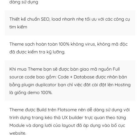
dàng sử dụng
Dễ dàng tùy chỉnh trên WordPress
Thiết kế chuẩn SEO, load nhanh nhẹ tối ưu với các công cụ
– Sở hữu một cộng đồng lớn, sẵn sàng hỗ trợ
tìm kiếm
WordPress là nơi lưu trữ cho một diễn đàn cộng đồng
khổng lồ được kiểm duyệt bởi các nhân viên và những
Theme sạch hoàn toàn 100% không virus, không mã độc
người cuồng tín WordPress.
đã được kiểm tra kỹ lưỡng.
Nếu bạn gặp khó khăn, bạn có thể lên mạng và tìm
kiếm những cộng đồng WordPress, họ sẽ giúp bạn trả
Khi mua Theme bạn sẽ được bàn giao mã nguồn Full
lời, giải đáp vấn đề của bạn.
source code bao gồm: Code + Database được nhân bản
bằng plugin duplicator bạn chỉ việc đăt cài đặt lên Hosting
Cộng đồng sử dụng WordPress sẵn sàng hỗ trợ bạn
là giống demo 100%.
– Đa dạng plugin và themes
Theme được Build trên Flatsome nên dễ dàng sử dụng với
Plugin mở rộng là thành phần cài đặt thêm vào
trình dựng trang kéo thả UX builder trực quan theo từng
WordPress để tăng thêm các tính năng cần thiết. Có
Module và dạng lưới của layout đã áp dụng vào bố cục
nhiều plugin trả phí hoặc miễn phí.
website.