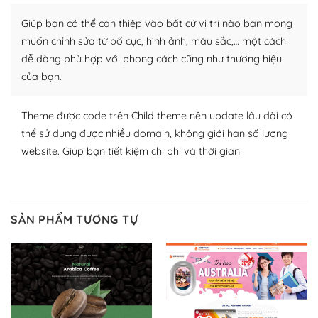
Nhờ lượng người dùng đông đảo, thư viện themes và
plugin của WordPress rất phong phú. Bạn có thể thỏa
Giúp bạn có thể can thiệp vào bất cứ vị trí nào bạn mong
thích chọn lựa plugin và themes phù hợp cho mục đích
muốn chỉnh sửa từ bố cục, hình ảnh, màu sắc,… một cách
lập website của mình.
dễ dàng phù hợp với phong cách cũng như thương hiệu
của bạn.
WordPress đa dạng plugin và themes
– Dễ sử dụng
Theme được code trên Child theme nên update lâu dài có
thể sử dụng được nhiều domain, không giới hạn số lượng
Với mọi Hosting bất kỳ thì WordPress đều có thể dễ
website. Giúp bạn tiết kiệm chi phí và thời gian
dàng thiết lập vì thực tế nó đã cung cấp khoảng 60%
toàn bộ web.
Và bạn có toàn quyền tự do khi quyết định nơi lưu trữ
SẢN PHẨM TƯƠNG TỰ
trang web WordPress của bạn.
Dễ dàng lựa chọn Hosting cho website WordPress
– Bảo mật cực tốt
Vì WordPress hiện là nền tảng xây dựng trang web và