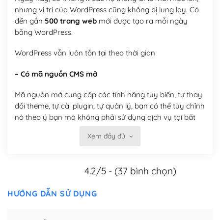
nhưng vị trí của WordPress cũng không bị lung lay. Có
đến gần
500 trang web
mới được tạo ra mỗi ngày
bằng WordPress.
WordPress vẫn luôn tồn tại theo thời gian
– Có mã nguồn CMS mở
Mã nguồn mở cung cấp các tính năng tùy biến, tự thay
đổi theme, tự cài plugin, tự quản lý, bạn có thể tùy chỉnh
nó theo ý bạn mà không phải sử dụng dịch vụ tại bất
kỳ đơn vị nào.
Xem đầy đủ
Việc của bạn là đăng ký một tên miền và hosting để
chạy WordPress.
4.2/5 - (37 bình chọn)
Có thể tùy biến trên website WordPress
HƯỚNG DẪN SỬ DỤNG
– Thân thiện với công cụ tìm kiếm