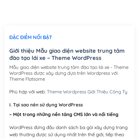
Thiết kế logo đơn giản để đăng web
(+300,000₫)
Chỉnh sửa site theo yêu cầu tuỳ chọn
(+2,000,000₫)
ĐẶC ĐIỂM NỔI BẬT
Mua thêm Host + Tên miền
Tên miền quốc tế .com .net .org (1 năm)
(+300,000₫)
Giới thiệu Mẫu giao diện website trung tâm
đào tạo lái xe – Theme WordPress
Tên miền Việt Nam .vn (1 năm)
(+550,000₫)
Mẫu giao diện website trung tâm đào tạo lái xe - Theme
Hosting 2GB SSD (1 năm)
(+450,000₫)
WordPress được xây dựng dựa trên Wordpress với
Theme Flatsome
Hosting 3GB SSD (1 năm)
(+550,000₫)
Phù hợp với web:
Theme Wordpress Giới Thiệu Công Ty
Hosting 5GB SSD (1 năm)
(+650,000₫)
I. Tại sao nên sử dụng WordPress
Hosting 8GB SSD (1 năm)
(+950,000₫)
– Một trong những nền tảng CMS lớn và nổi tiếng
WordPress đứng đầu danh sách ba gói xây dựng trang
web thường được sử dụng nhất trên thế giới, tiếp theo