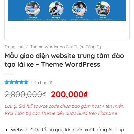
Trang chủ
/
Theme Wordpress Giới Thiệu Công Ty
Mẫu giao diện website trung tâm đào
tạo lái xe – Theme WordPress
Đã bán:
11
Giá
Giá
2,800,000
₫
200,000
₫
gốc
hiện
Lưu ý: Giá full source code chưa bao gồm host + tên miền.
là:
tại
99% Toàn bộ các Theme đều được Build trên Flatsome.
2,800,000₫.
là:
200,000₫.
Website được tối ưu quy trình sản xuất bằng AI, giúp