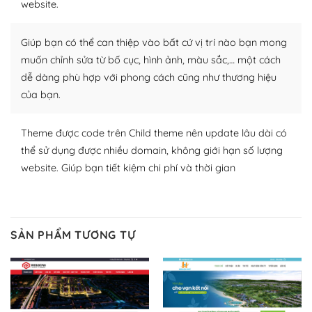
website.
nhiều plugin trả phí hoặc miễn phí.
Nhờ lượng người dùng đông đảo, thư viện themes và
Giúp bạn có thể can thiệp vào bất cứ vị trí nào bạn mong
plugin của WordPress rất phong phú. Bạn có thể thỏa
muốn chỉnh sửa từ bố cục, hình ảnh, màu sắc,… một cách
thích chọn lựa plugin và themes phù hợp cho mục đích
dễ dàng phù hợp với phong cách cũng như thương hiệu
lập website của mình.
của bạn.
WordPress đa dạng plugin và themes
Theme được code trên Child theme nên update lâu dài có
– Dễ sử dụng
thể sử dụng được nhiều domain, không giới hạn số lượng
website. Giúp bạn tiết kiệm chi phí và thời gian
Với mọi Hosting bất kỳ thì WordPress đều có thể dễ
dàng thiết lập vì thực tế nó đã cung cấp khoảng 60%
toàn bộ web.
SẢN PHẨM TƯƠNG TỰ
Và bạn có toàn quyền tự do khi quyết định nơi lưu trữ
trang web WordPress của bạn.
Dễ dàng lựa chọn Hosting cho website WordPress