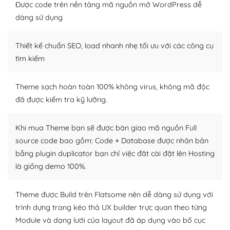
thiết kế tốt, bạn có thể tự sửa đổi. Nếu không bạn có thể
Được code trên nền tảng mã nguồn mở WordPress dễ
tìm kiếm chúng trên Internet hoặc nhờ chuyên gia.
dàng sử dụng
Dễ dàng tùy chỉnh trên WordPress
Thiết kế chuẩn SEO, load nhanh nhẹ tối ưu với các công cụ
– Sở hữu một cộng đồng lớn, sẵn sàng hỗ trợ
tìm kiếm
WordPress là nơi lưu trữ cho một diễn đàn cộng đồng
Theme sạch hoàn toàn 100% không virus, không mã độc
khổng lồ được kiểm duyệt bởi các nhân viên và những
đã được kiểm tra kỹ lưỡng.
người cuồng tín WordPress.
Nếu bạn gặp khó khăn, bạn có thể lên mạng và tìm
Khi mua Theme bạn sẽ được bàn giao mã nguồn Full
kiếm những cộng đồng WordPress, họ sẽ giúp bạn trả
source code bao gồm: Code + Database được nhân bản
lời, giải đáp vấn đề của bạn.
bằng plugin duplicator bạn chỉ việc đăt cài đặt lên Hosting
là giống demo 100%.
Cộng đồng sử dụng WordPress sẵn sàng hỗ trợ bạn
– Đa dạng plugin và themes
Theme được Build trên Flatsome nên dễ dàng sử dụng với
trình dựng trang kéo thả UX builder trực quan theo từng
Plugin mở rộng là thành phần cài đặt thêm vào
Module và dạng lưới của layout đã áp dụng vào bố cục
WordPress để tăng thêm các tính năng cần thiết. Có