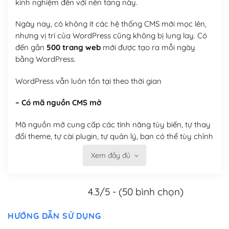
kinh nghiệm đến với nền tảng này.
Ngày nay, có không ít các hệ thống CMS mới mọc lên,
nhưng vị trí của WordPress cũng không bị lung lay. Có
đến gần
500 trang web
mới được tạo ra mỗi ngày
bằng WordPress.
WordPress vẫn luôn tồn tại theo thời gian
– Có mã nguồn CMS mở
Mã nguồn mở cung cấp các tính năng tùy biến, tự thay
đổi theme, tự cài plugin, tự quản lý, bạn có thể tùy chỉnh
nó theo ý bạn mà không phải sử dụng dịch vụ tại bất
Xem đầy đủ
kỳ đơn vị nào.
Việc của bạn là đăng ký một tên miền và hosting để
4.3/5 - (50 bình chọn)
chạy WordPress.
Có thể tùy biến trên website WordPress
HƯỚNG DẪN SỬ DỤNG