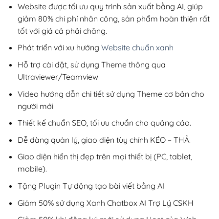
800,000₫.
Website được tối ưu quy trình sản xuất bằng AI, giúp
giảm 80% chi phí nhân công, sản phẩm hoàn thiện rất
tốt với giá cả phải chăng.
Phát triển với xu hướng
Website chuẩn xanh
Hỗ trợ cài đặt, sử dụng Theme thông qua
Ultraviewer/Teamview
Video hướng dẫn chi tiết sử dụng Theme cơ bản cho
người mới
Thiết kế chuẩn SEO, tối ưu chuẩn cho quảng cáo.
Dễ dàng quản lý, giao diện tùy chỉnh KÉO – THẢ.
Giao diện hiển thị đẹp trên mọi thiết bị (PC, tablet,
mobile).
Tặng Plugin Tự động tạo bài viết bằng AI
Giảm 50% sử dụng Xanh Chatbox AI Trợ Lý CSKH