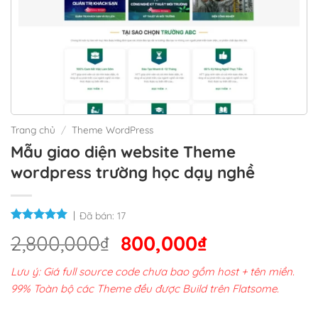
Trang chủ
/
Theme WordPress
Mẫu giao diện website Theme
wordpress trường học dạy nghề
Đã bán:
17
Giá
Giá
2,800,000
₫
800,000
₫
gốc
hiện
Lưu ý: Giá full source code chưa bao gồm host + tên miền.
là:
tại
99% Toàn bộ các Theme đều được Build trên Flatsome.
2,800,000₫.
là: