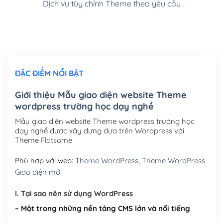
Dịch vụ tùy chỉnh Theme theo yêu cầu
Cài đặt SMTP Mail cho site Wordpress
(+100,000₫)
Thiết kế logo đơn giản để đăng web
(+300,000₫)
Chỉnh sửa site theo yêu cầu tuỳ chọn
(+2,000,000₫)
ĐẶC ĐIỂM NỔI BẬT
Mua thêm Host + Tên miền
Tên miền quốc tế .com .net .org (1 năm)
(+300,000₫)
Giới thiệu Mẫu giao diện website Theme
wordpress trường học dạy nghề
Tên miền Việt Nam .vn (1 năm)
(+550,000₫)
Mẫu giao diện website Theme wordpress trường học
Hosting 2GB SSD (1 năm)
(+450,000₫)
dạy nghề được xây dựng dựa trên Wordpress với
Theme Flatsome
Hosting 3GB SSD (1 năm)
(+550,000₫)
Phù hợp với web:
Theme WordPress
,
Theme WordPress
Hosting 5GB SSD (1 năm)
(+650,000₫)
Giao diện mới
Hosting 8GB SSD (1 năm)
(+950,000₫)
I. Tại sao nên sử dụng WordPress
– Một trong những nền tảng CMS lớn và nổi tiếng