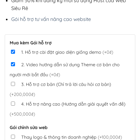
Giảm 50% khi đăng ký mới sử dụng Host của Web
Siêu Rẻ
Gói hỗ trợ tư vấn nâng cao website
Mua kèm Gói hỗ trợ
1. Hỗ trợ cài đặt giao diện giống demo
(+0₫)
2. Video hướng dẫn sử dụng Theme cơ bản cho
người mới bắt đầu
(+0₫)
3. Hỗ trợ cơ bản (Chỉ trả lời câu hỏi cơ bản)
(+200,000₫)
4. Hỗ trợ nâng cao (Hướng dẫn giải quyết vấn đề)
(+500,000₫)
Gói chỉnh sửa web
Thay logo & thông tin doanh nghiệp
(+100,000₫)