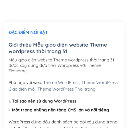
Thiết kế logo đơn giản để đăng web
(+300,000₫)
Chỉnh sửa site theo yêu cầu tuỳ chọn
(+2,000,000₫)
ĐẶC ĐIỂM NỔI BẬT
Mua thêm Host + Tên miền
Tên miền quốc tế .com .net .org (1 năm)
(+300,000₫)
Giới thiệu Mẫu giao diện website Theme
wordpress thời trang 31
Tên miền Việt Nam .vn (1 năm)
(+550,000₫)
Mẫu giao diện website Theme wordpress thời trang 31
Hosting 2GB SSD (1 năm)
(+450,000₫)
được xây dựng dựa trên Wordpress với Theme
Flatsome
Hosting 3GB SSD (1 năm)
(+550,000₫)
Phù hợp với web:
Theme WordPress
,
Theme WordPress
Hosting 5GB SSD (1 năm)
(+650,000₫)
Giao diện mới
,
Theme WordPress Thời trang
Hosting 8GB SSD (1 năm)
(+950,000₫)
I. Tại sao nên sử dụng WordPress
– Một trong những nền tảng CMS lớn và nổi tiếng
WordPress đứng đầu danh sách ba gói xây dựng trang