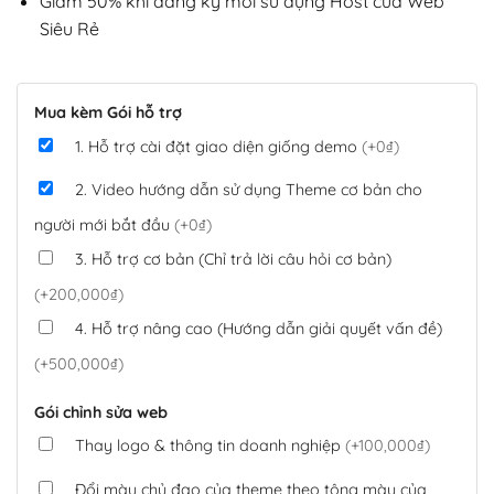
Giảm 50% khi đăng ký mới sử dụng Host của Web
Siêu Rẻ
Mua kèm Gói hỗ trợ
1. Hỗ trợ cài đặt giao diện giống demo
(+0₫)
2. Video hướng dẫn sử dụng Theme cơ bản cho
người mới bắt đầu
(+0₫)
3. Hỗ trợ cơ bản (Chỉ trả lời câu hỏi cơ bản)
(+200,000₫)
4. Hỗ trợ nâng cao (Hướng dẫn giải quyết vấn đề)
(+500,000₫)
Gói chỉnh sửa web
Thay logo & thông tin doanh nghiệp
(+100,000₫)
Đổi màu chủ đạo của theme theo tông màu của