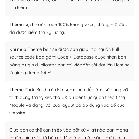
tìm kiếm
Dễ dàng tùy chỉnh trên WordPress
– Sở hữu một cộng đồng lớn, sẵn sàng hỗ trợ
Theme sạch hoàn toàn 100% không virus, không mã độc
đã được kiểm tra kỹ lưỡng.
WordPress là nơi lưu trữ cho một diễn đàn cộng đồng
khổng lồ được kiểm duyệt bởi các nhân viên và những
Khi mua Theme bạn sẽ được bàn giao mã nguồn Full
người cuồng tín WordPress.
source code bao gồm: Code + Database được nhân bản
bằng plugin duplicator bạn chỉ việc đăt cài đặt lên Hosting
Nếu bạn gặp khó khăn, bạn có thể lên mạng và tìm
kiếm những cộng đồng WordPress, họ sẽ giúp bạn trả
là giống demo 100%.
lời, giải đáp vấn đề của bạn.
Theme được Build trên Flatsome nên dễ dàng sử dụng với
Cộng đồng sử dụng WordPress sẵn sàng hỗ trợ bạn
trình dựng trang kéo thả UX builder trực quan theo từng
Module và dạng lưới của layout đã áp dụng vào bố cục
– Đa dạng plugin và themes
website.
Plugin mở rộng là thành phần cài đặt thêm vào
WordPress để tăng thêm các tính năng cần thiết. Có
Giúp bạn có thể can thiệp vào bất cứ vị trí nào bạn mong
nhiều plugin trả phí hoặc miễn phí.
muốn chỉnh sửa từ bố cục, hình ảnh, màu sắc,… một cách