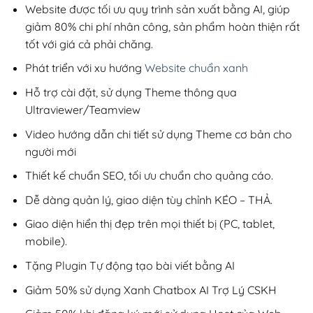
990,000₫.
Website được tối ưu quy trình sản xuất bằng AI, giúp
giảm 80% chi phí nhân công, sản phẩm hoàn thiện rất
tốt với giá cả phải chăng.
Phát triển với xu hướng
Website chuẩn xanh
Hỗ trợ cài đặt, sử dụng Theme thông qua
Ultraviewer/Teamview
Video hướng dẫn chi tiết sử dụng Theme cơ bản cho
người mới
Thiết kế chuẩn SEO, tối ưu chuẩn cho quảng cáo.
Dễ dàng quản lý, giao diện tùy chỉnh KÉO – THẢ.
Giao diện hiển thị đẹp trên mọi thiết bị (PC, tablet,
mobile).
Tặng Plugin Tự động tạo bài viết bằng AI
Giảm 50% sử dụng Xanh Chatbox AI Trợ Lý CSKH