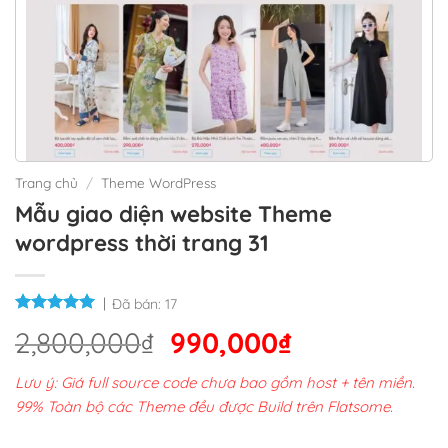
Trang chủ
/
Theme WordPress
Mẫu giao diện website Theme
wordpress thời trang 31
Đã bán:
17
Giá
Giá
2,800,000
₫
990,000
₫
gốc
hiện
Lưu ý: Giá full source code chưa bao gồm host + tên miền.
là:
tại
99% Toàn bộ các Theme đều được Build trên Flatsome.
2,800,000₫.
là: