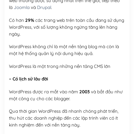
web thường được sử dụng nhất trên thế giới, tiếp theo
là
Joomla
và
Drupal
.
Có hơn
29%
các trang web trên toàn cầu đang sử dụng
WordPress, với số lượng không ngừng tăng lên hàng
ngày.
WordPress không chỉ là một nền tảng blog mà còn là
một hệ thống quản lý nội dung hiệu quả.
WordPress là một trong những nền tảng CMS lớn
– Có lịch sử lâu đời
WordPress được ra mắt vào năm
2003
và bắt đầu như
một công cụ cho các blogger.
Qua thời gian WordPress đã nhanh chóng phát triển,
thu hút các doanh nghiệp đến các lập trình viên có ít
kinh nghiệm đến với nền tảng này.