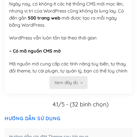
Ngày nay, có không ít các hệ thống CMS mới mọc lên,
nhưng vị trí của WordPress cũng không bị lung lay. Có
đến gần
500 trang web
mới được tạo ra mỗi ngày
bằng WordPress.
WordPress vẫn luôn tồn tại theo thời gian
– Có mã nguồn CMS mở
Mã nguồn mở cung cấp các tính năng tùy biến, tự thay
đổi theme, tự cài plugin, tự quản lý, bạn có thể tùy chỉnh
nó theo ý bạn mà không phải sử dụng dịch vụ tại bất
Xem đầy đủ
kỳ đơn vị nào.
Việc của bạn là đăng ký một tên miền và hosting để
4.1/5 - (32 bình chọn)
chạy WordPress.
Có thể tùy biến trên website WordPress
HƯỚNG DẪN SỬ DỤNG
– Thân thiện với công cụ tìm kiếm
Hướng dẫn cài đặt Theme sau khi mua