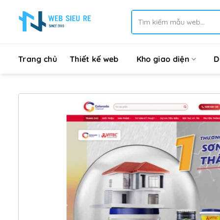
Bỏ
Tìm
qua
kiếm:
nội
dung
Trang chủ
Thiết kế web
Kho giao diện
D