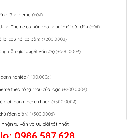
 diện giống demo
(+0₫)
 dụng Theme cơ bản cho người mới bắt đầu
(+0₫)
ả lời câu hỏi cơ bản)
(+200,000₫)
ớng dẫn giải quyết vấn đề)
(+500,000₫)
 doanh nghiệp
(+100,000₫)
theme theo tông màu của logo
(+200,000₫)
ếp lại thanh menu chuẩn
(+300,000₫)
chủ (đơn giản)
(+500,000₫)
 nhận tư vấn và ưu đãi tốt nhất
QR Code ngân hàng
(+100,000₫)
lo: 0986.587.628