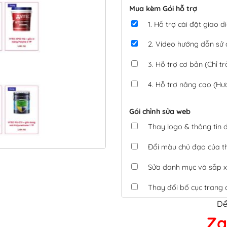
Mua kèm Gói hỗ trợ
1. Hỗ trợ cài đặt giao
2. Video hướng dẫn sử
3. Hỗ trợ cơ bản (Chỉ tr
4. Hỗ trợ nâng cao (Hư
Gói chỉnh sửa web
Thay logo & thông tin
Đổi màu chủ đạo của 
Sửa danh mục và sắp x
Thay đổi bố cục trang 
Để
Tích hợp thanh toán 
Za