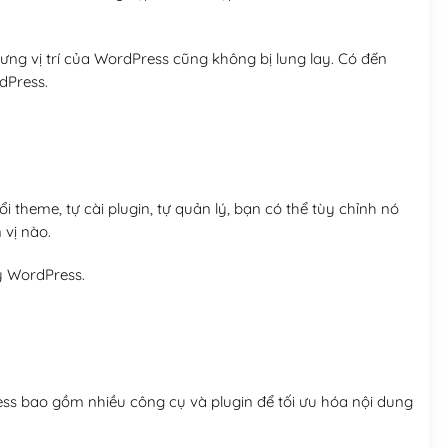
ng vị trí của WordPress cũng không bị lung lay. Có đến
dPress.
 theme, tự cài plugin, tự quản lý, bạn có thể tùy chỉnh nó
 vị nào.
y WordPress.
ess bao gồm nhiều công cụ và plugin để tối ưu hóa nội dung