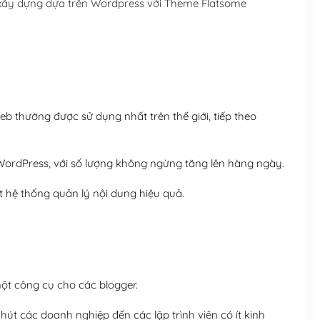
xây dựng dựa trên Wordpress với Theme Flatsome
Hosting 5GB SSD (1 nă
Hosting 8GB SSD (1 nă
 thường được sử dụng nhất trên thế giới, tiếp theo
ordPress, với số lượng không ngừng tăng lên hàng ngày.
 hệ thống quản lý nội dung hiệu quả.
t công cụ cho các blogger.
út các doanh nghiệp đến các lập trình viên có ít kinh