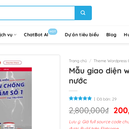
HOT
ịch vụ
ChatBot AI
Dự án tiêu biểu
Blog
H
Trang chủ
/
Theme Wordpress G
Mẫu giao diện 
nước
Đã bán:
29
Giá
2,800,000
₫
200
gốc
Lưu ý: Giá full source code 
là:
được Build trên Flatsome.