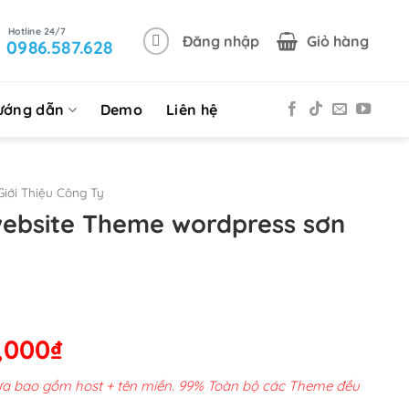
Đăng nhập
Giỏ hàng
0986.587.628
ướng dẫn
Demo
Liên hệ
iới Thiệu Công Ty
website Theme wordpress sơn
Giá
,000
₫
hiện
chưa bao gồm host + tên miền. 99% Toàn bộ các Theme đều
tại