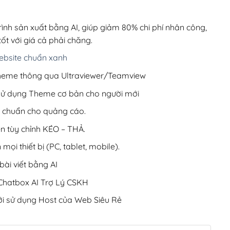
00,000₫.
là:
200,000₫.
rình sản xuất bằng AI, giúp giảm 80% chi phí nhân công,
ốt với giá cả phải chăng.
bsite chuẩn xanh
 Theme thông qua Ultraviewer/Teamview
 sử dụng Theme cơ bản cho người mới
ưu chuẩn cho quảng cáo.
ện tùy chỉnh KÉO – THẢ.
 mọi thiết bị (PC, tablet, mobile).
ài viết bằng AI
hatbox AI Trợ Lý CSKH
i sử dụng Host của Web Siêu Rẻ