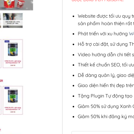
2,8
Website được tối ưu quy t
sản phẩm hoàn thiện rất t
Phát triển với xu hướng
We
Hỗ trợ cài đặt, sử dụng
Video hướng dẫn chi tiết
Thiết kế chuẩn SEO, tối 
Dễ dàng quản lý, giao di
Giao diện hiển thị đẹp trên
Tặng Plugin Tự động tạo b
Giảm 50% sử dụng Xanh C
Giảm 50% khi đăng ký mớ