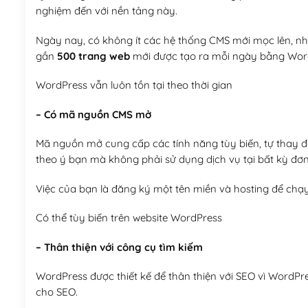
nghiệm đến với nền tảng này.
Ngày nay, có không ít các hệ thống CMS mới mọc lên, như
gần
500 trang web
mới được tạo ra mỗi ngày bằng Wor
WordPress vẫn luôn tồn tại theo thời gian
– Có mã nguồn CMS mở
Mã nguồn mở cung cấp các tính năng tùy biến, tự thay đổi
theo ý bạn mà không phải sử dụng dịch vụ tại bất kỳ đơn
Việc của bạn là đăng ký một tên miền và hosting để chạ
Có thể tùy biến trên website WordPress
– Thân thiện với công cụ tìm kiếm
WordPress được thiết kế để thân thiện với SEO vì WordPr
cho SEO.