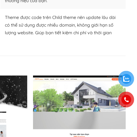
thương hiệu của bạn.
Theme được code trên Child theme nên update lâu dài
có thể sử dụng được nhiều domain, không giới hạn số
lượng website. Giúp bạn tiết kiệm chi phí và thời gian