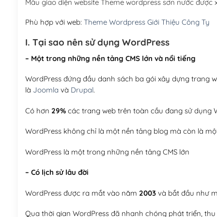
Mẫu giao diện website Theme wordpress sơn nước được 
Phù hợp với web:
Theme Wordpress Giới Thiệu Công Ty
I. Tại sao nên sử dụng WordPress
– Một trong những nền tảng CMS lớn và nổi tiếng
WordPress đứng đầu danh sách ba gói xây dựng trang web
là
Joomla
và
Drupal
.
Có hơn
29%
các trang web trên toàn cầu đang sử dụng W
WordPress không chỉ là một nền tảng blog mà còn là một
WordPress là một trong những nền tảng CMS lớn
– Có lịch sử lâu đời
WordPress được ra mắt vào năm
2003
và bắt đầu như mộ
Qua thời gian WordPress đã nhanh chóng phát triển, thu h