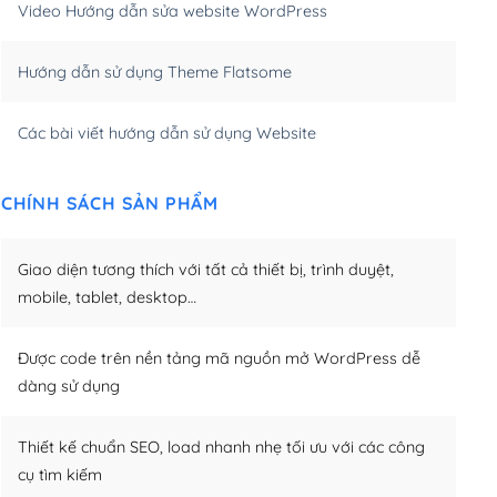
Video Hướng dẫn sửa website WordPress
m)
(+650,000₫)
Hướng dẫn sử dụng Theme Flatsome
m)
(+950,000₫)
Các bài viết hướng dẫn sử dụng Website
CHÍNH SÁCH SẢN PHẨM
Giao diện tương thích với tất cả thiết bị, trình duyệt,
mobile, tablet, desktop…
Được code trên nền tảng mã nguồn mở WordPress dễ
dàng sử dụng
Thiết kế chuẩn SEO, load nhanh nhẹ tối ưu với các công
cụ tìm kiếm