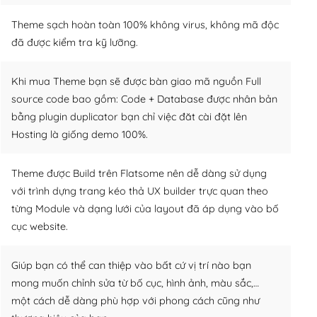
Theme sạch hoàn toàn 100% không virus, không mã độc
đã được kiểm tra kỹ lưỡng.
Khi mua Theme bạn sẽ được bàn giao mã nguồn Full
source code bao gồm: Code + Database được nhân bản
bằng plugin duplicator bạn chỉ việc đăt cài đặt lên
Hosting là giống demo 100%.
Theme được Build trên Flatsome nên dễ dàng sử dụng
với trình dựng trang kéo thả UX builder trực quan theo
từng Module và dạng lưới của layout đã áp dụng vào bố
cục website.
Giúp bạn có thể can thiệp vào bất cứ vị trí nào bạn
mong muốn chỉnh sửa từ bố cục, hình ảnh, màu sắc,…
một cách dễ dàng phù hợp với phong cách cũng như