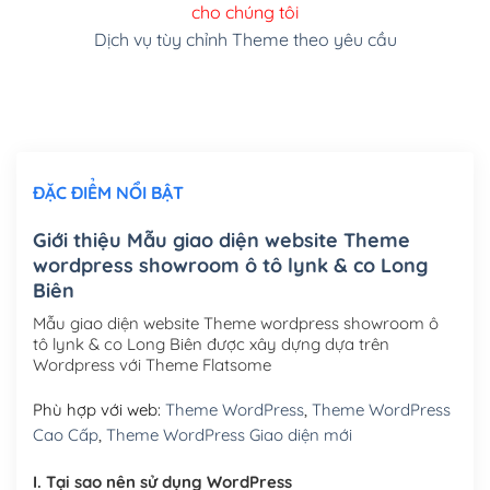
cho chúng tôi
(+150,000₫)
Dịch vụ tùy chỉnh Theme theo yêu cầu
Cài đặt SMTP Mail cho site Wordpress
(+100,000₫)
Thiết kế logo đơn giản để đăng web
(+300,000₫)
Chỉnh sửa site theo yêu cầu tuỳ chọn
(+2,000,000₫)
ĐẶC ĐIỂM NỔI BẬT
Mua thêm Host + Tên miền
Tên miền quốc tế .com .net .org (1 năm)
(+300,000₫)
Giới thiệu Mẫu giao diện website Theme
wordpress showroom ô tô lynk & co Long
Tên miền Việt Nam .vn (1 năm)
(+550,000₫)
Biên
Hosting 2GB SSD (1 năm)
(+450,000₫)
Mẫu giao diện website Theme wordpress showroom ô
tô lynk & co Long Biên được xây dựng dựa trên
Hosting 3GB SSD (1 năm)
(+550,000₫)
Wordpress với Theme Flatsome
Hosting 5GB SSD (1 năm)
(+650,000₫)
Phù hợp với web:
Theme WordPress
,
Theme WordPress
Cao Cấp
,
Theme WordPress Giao diện mới
Hosting 8GB SSD (1 năm)
(+950,000₫)
I. Tại sao nên sử dụng WordPress