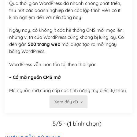
Qua thời gian WordPress đã nhanh chóng phát triển,
thu hút các doanh nghiệp đến các lập trình viên có ít
kinh nghiệm đến với nền tảng này.
Ngày nay, có không ít các hệ thống CMS mới mọc lên,
nhưng vị trí của WordPress cũng không bị lung lay. Có
đến gần
500 trang web
mới được tạo ra mỗi ngày
bằng WordPress.
WordPress vẫn luôn tồn tại theo thời gian
– Có mã nguồn CMS mở
Mã nguồn mở cung cấp các tính năng tùy biến, tự thay
đổi theme, tự cài plugin, tự quản lý, bạn có thể tùy chỉnh
Xem đầy đủ
nó theo ý bạn mà không phải sử dụng dịch vụ tại bất
kỳ đơn vị nào.
5/5 - (1 bình chọn)
Việc của bạn là đăng ký một tên miền và hosting để
chạy WordPress.