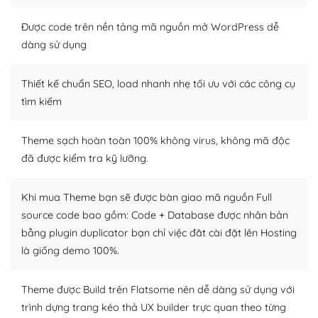
Nếu bạn có các kỹ thuật cơ bản với một theme được
Được code trên nền tảng mã nguồn mở WordPress dễ
thiết kế tốt, bạn có thể tự sửa đổi. Nếu không bạn có thể
dàng sử dụng
tìm kiếm chúng trên Internet hoặc nhờ chuyên gia.
Thiết kế chuẩn SEO, load nhanh nhẹ tối ưu với các công cụ
Dễ dàng tùy chỉnh trên WordPress
tìm kiếm
– Sở hữu một cộng đồng lớn, sẵn sàng hỗ trợ
Theme sạch hoàn toàn 100% không virus, không mã độc
WordPress là nơi lưu trữ cho một diễn đàn cộng đồng
đã được kiểm tra kỹ lưỡng.
khổng lồ được kiểm duyệt bởi các nhân viên và những
người cuồng tín WordPress.
Khi mua Theme bạn sẽ được bàn giao mã nguồn Full
Nếu bạn gặp khó khăn, bạn có thể lên mạng và tìm
source code bao gồm: Code + Database được nhân bản
kiếm những cộng đồng WordPress, họ sẽ giúp bạn trả
bằng plugin duplicator bạn chỉ việc đăt cài đặt lên Hosting
lời, giải đáp vấn đề của bạn.
là giống demo 100%.
Cộng đồng sử dụng WordPress sẵn sàng hỗ trợ bạn
Theme được Build trên Flatsome nên dễ dàng sử dụng với
– Đa dạng plugin và themes
trình dựng trang kéo thả UX builder trực quan theo từng