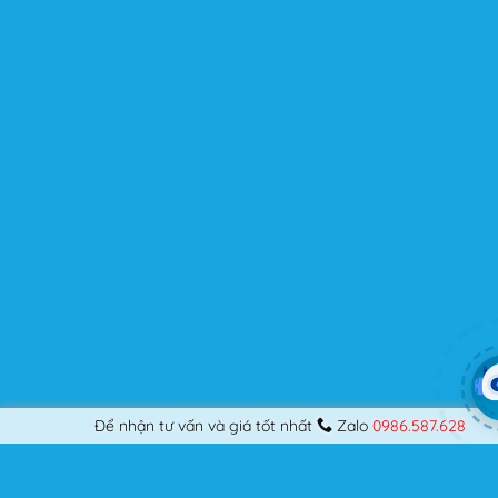
trung tối ưu để nâng cao trải nghiệm của người dùng.
Flatsome là gì mà có thể đáp ứng mọi nhu cầu của
người dùng? Nếu bạn là một Designer mới bắt đầu thiết
kế những Website đầu tiên, hay đã là một lập trình viên
chuyên nghiệp, nó vẫn thỏa mãn bạn dù là một người
khó tính.
Được cập nhật liên tục
Flatsome là sản phẩm bán chạy nhất của UX-Themes.
Vì thế, nó luôn được đầu tư và ưu ái cập nhật các tính
năng mới nhất, tốt nhất.
Flatsome còn hỗ trợ hơn 12 ngôn ngữ khác nhau, do đó
bạn có thể dịch Website ra hầu hết mọi ngôn ngữ mà
bạn muốn.