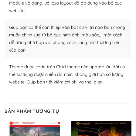
Module và dạng lưới của layout đã áp dụng vào bố cục
Plugin mở rộng là thành phần cài đặt thêm vào
website.
WordPress để tăng thêm các tính năng cần thiết. Có
nhiều plugin trả phí hoặc miễn phí.
Giúp bạn có thể can thiệp vào bất cứ vị trí nào bạn mong
Nhờ lượng người dùng đông đảo, thư viện themes và
muốn chỉnh sửa từ bố cục, hình ảnh, màu sắc,… một cách
plugin của WordPress rất phong phú. Bạn có thể thỏa
dễ dàng phù hợp với phong cách cũng như thương hiệu
thích chọn lựa plugin và themes phù hợp cho mục đích
của bạn.
lập website của mình.
Theme được code trên Child theme nên update lâu dài có
WordPress đa dạng plugin và themes
thể sử dụng được nhiều domain, không giới hạn số lượng
– Dễ sử dụng
website. Giúp bạn tiết kiệm chi phí và thời gian
Với mọi Hosting bất kỳ thì WordPress đều có thể dễ
dàng thiết lập vì thực tế nó đã cung cấp khoảng 60%
toàn bộ web.
SẢN PHẨM TƯƠNG TỰ
Và bạn có toàn quyền tự do khi quyết định nơi lưu trữ
trang web WordPress của bạn.