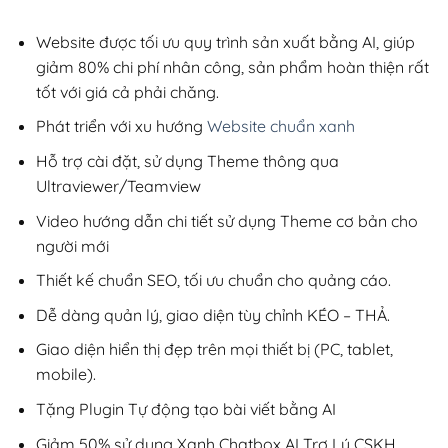
2,800,000₫.
là:
1,400,000₫
Website được tối ưu quy trình sản xuất bằng AI, giúp
giảm 80% chi phí nhân công, sản phẩm hoàn thiện rất
tốt với giá cả phải chăng.
Phát triển với xu hướng
Website chuẩn xanh
Hỗ trợ cài đặt, sử dụng Theme thông qua
Ultraviewer/Teamview
Video hướng dẫn chi tiết sử dụng Theme cơ bản cho
người mới
Thiết kế chuẩn SEO, tối ưu chuẩn cho quảng cáo.
Dễ dàng quản lý, giao diện tùy chỉnh KÉO – THẢ.
Giao diện hiển thị đẹp trên mọi thiết bị (PC, tablet,
mobile).
Tặng Plugin Tự động tạo bài viết bằng AI
Giảm 50% sử dụng Xanh Chatbox AI Trợ Lý CSKH