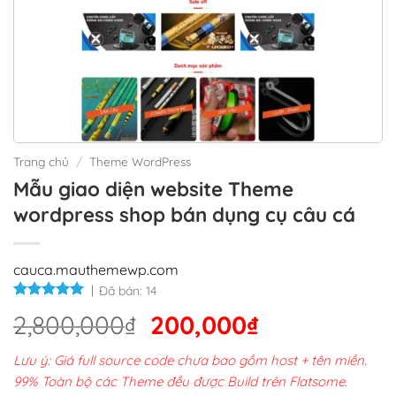
Trang chủ
/
Theme WordPress
Mẫu giao diện website Theme
wordpress shop bán dụng cụ câu cá
cauca.mauthemewp.com
Đã bán:
14
Giá
Giá
2,800,000
₫
200,000
₫
gốc
hiện
Lưu ý: Giá full source code chưa bao gồm host + tên miền.
là:
tại
99% Toàn bộ các Theme đều được Build trên Flatsome.