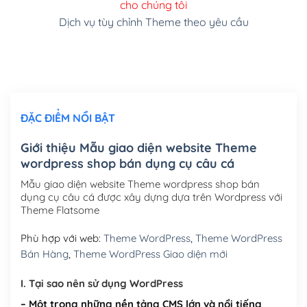
cho chúng tôi
(+150,000₫)
Dịch vụ tùy chỉnh Theme theo yêu cầu
Cài đặt SMTP Mail cho site Wordpress
(+100,000₫)
Thiết kế logo đơn giản để đăng web
(+300,000₫)
Chỉnh sửa site theo yêu cầu tuỳ chọn
(+2,000,000₫)
ĐẶC ĐIỂM NỔI BẬT
Mua thêm Host + Tên miền
Tên miền quốc tế .com .net .org (1 năm)
(+300,000₫)
Giới thiệu Mẫu giao diện website Theme
wordpress shop bán dụng cụ câu cá
Tên miền Việt Nam .vn (1 năm)
(+550,000₫)
Mẫu giao diện website Theme wordpress shop bán
Hosting 2GB SSD (1 năm)
(+450,000₫)
dụng cụ câu cá được xây dựng dựa trên Wordpress với
Theme Flatsome
Hosting 3GB SSD (1 năm)
(+550,000₫)
Phù hợp với web:
Theme WordPress
,
Theme WordPress
Hosting 5GB SSD (1 năm)
(+650,000₫)
Bán Hàng
,
Theme WordPress Giao diện mới
Hosting 8GB SSD (1 năm)
(+950,000₫)
I. Tại sao nên sử dụng WordPress
– Một trong những nền tảng CMS lớn và nổi tiếng