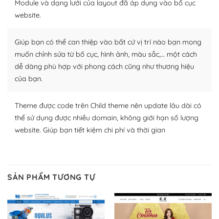
Module và dạng lưới của layout đã áp dụng vào bố cục
WordPress để tăng thêm các tính năng cần thiết. Có
website.
nhiều plugin trả phí hoặc miễn phí.
Nhờ lượng người dùng đông đảo, thư viện themes và
Giúp bạn có thể can thiệp vào bất cứ vị trí nào bạn mong
plugin của WordPress rất phong phú. Bạn có thể thỏa
muốn chỉnh sửa từ bố cục, hình ảnh, màu sắc,… một cách
thích chọn lựa plugin và themes phù hợp cho mục đích
dễ dàng phù hợp với phong cách cũng như thương hiệu
lập website của mình.
của bạn.
WordPress đa dạng plugin và themes
Theme được code trên Child theme nên update lâu dài có
– Dễ sử dụng
thể sử dụng được nhiều domain, không giới hạn số lượng
website. Giúp bạn tiết kiệm chi phí và thời gian
Với mọi Hosting bất kỳ thì WordPress đều có thể dễ
dàng thiết lập vì thực tế nó đã cung cấp khoảng 60%
toàn bộ web.
SẢN PHẨM TƯƠNG TỰ
Và bạn có toàn quyền tự do khi quyết định nơi lưu trữ
trang web WordPress của bạn.
Dễ dàng lựa chọn Hosting cho website WordPress