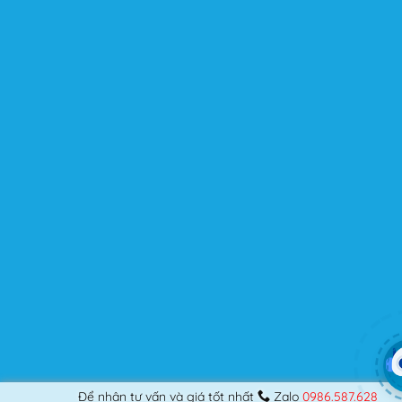
Flatsome là gì mà có thể đáp ứng mọi nhu cầu của
người dùng? Nếu bạn là một Designer mới bắt đầu thiết
kế những Website đầu tiên, hay đã là một lập trình viên
chuyên nghiệp, nó vẫn thỏa mãn bạn dù là một người
khó tính.
Được cập nhật liên tục
Flatsome là sản phẩm bán chạy nhất của UX-Themes.
Vì thế, nó luôn được đầu tư và ưu ái cập nhật các tính
năng mới nhất, tốt nhất.
Flatsome còn hỗ trợ hơn 12 ngôn ngữ khác nhau, do đó
bạn có thể dịch Website ra hầu hết mọi ngôn ngữ mà
bạn muốn.