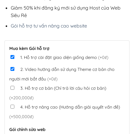
Giảm 50% khi đăng ký mới sử dụng Host của Web
Siêu Rẻ
Gói hỗ trợ tư vấn nâng cao website
Mua kèm Gói hỗ trợ
1. Hỗ trợ cài đặt giao diện giống demo
(+0₫)
2. Video hướng dẫn sử dụng Theme cơ bản cho
người mới bắt đầu
(+0₫)
3. Hỗ trợ cơ bản (Chỉ trả lời câu hỏi cơ bản)
(+200,000₫)
4. Hỗ trợ nâng cao (Hướng dẫn giải quyết vấn đề)
(+500,000₫)
Gói chỉnh sửa web