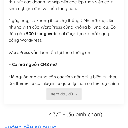
thu hút các doanh nghiệp đến các lập trình viên có ít
kinh nghiệm đến với nền tảng này.
Ngày nay, có không ít các hệ thống CMS mới mọc lên,
nhưng vị trí của WordPress cũng không bị lung lay. Có
đến gần
500 trang web
mới được tạo ra mỗi ngày
bằng WordPress.
WordPress vẫn luôn tồn tại theo thời gian
– Có mã nguồn CMS mở
Mã nguồn mở cung cấp các tính năng tùy biến, tự thay
đổi theme, tự cài plugin, tự quản lý, bạn có thể tùy chỉnh
nó theo ý bạn mà không phải sử dụng dịch vụ tại bất
Xem đầy đủ
kỳ đơn vị nào.
Việc của bạn là đăng ký một tên miền và hosting để
4.3/5 - (36 bình chọn)
chạy WordPress.
Có thể tùy biến trên website WordPress
HƯỚNG DẪN SỬ DỤNG