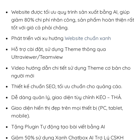
2,800,000₫.
là:
200,000₫.
Website được tối ưu quy trình sản xuất bằng AI, giúp
giảm 80% chi phí nhân công, sản phẩm hoàn thiện rất
tốt với giá cả phải chăng.
Phát triển với xu hướng
Website chuẩn xanh
Hỗ trợ cài đặt, sử dụng Theme thông qua
Ultraviewer/Teamview
Video hướng dẫn chi tiết sử dụng Theme cơ bản cho
người mới
Thiết kế chuẩn SEO, tối ưu chuẩn cho quảng cáo.
Dễ dàng quản lý, giao diện tùy chỉnh KÉO – THẢ.
Giao diện hiển thị đẹp trên mọi thiết bị (PC, tablet,
mobile).
Tặng Plugin Tự động tạo bài viết bằng AI
Giảm 50% sử dụng Xanh Chatbox AI Trợ Lý CSKH