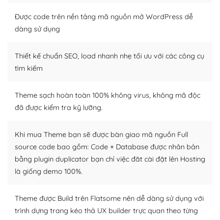
Nếu bạn có các kỹ thuật cơ bản với một theme được
thiết kế tốt, bạn có thể tự sửa đổi. Nếu không bạn có thể
Được code trên nền tảng mã nguồn mở WordPress dễ
tìm kiếm chúng trên Internet hoặc nhờ chuyên gia.
dàng sử dụng
Dễ dàng tùy chỉnh trên WordPress
Thiết kế chuẩn SEO, load nhanh nhẹ tối ưu với các công cụ
– Sở hữu một cộng đồng lớn, sẵn sàng hỗ trợ
tìm kiếm
WordPress là nơi lưu trữ cho một diễn đàn cộng đồng
Theme sạch hoàn toàn 100% không virus, không mã độc
khổng lồ được kiểm duyệt bởi các nhân viên và những
đã được kiểm tra kỹ lưỡng.
người cuồng tín WordPress.
Nếu bạn gặp khó khăn, bạn có thể lên mạng và tìm
Khi mua Theme bạn sẽ được bàn giao mã nguồn Full
kiếm những cộng đồng WordPress, họ sẽ giúp bạn trả
source code bao gồm: Code + Database được nhân bản
lời, giải đáp vấn đề của bạn.
bằng plugin duplicator bạn chỉ việc đăt cài đặt lên Hosting
là giống demo 100%.
Cộng đồng sử dụng WordPress sẵn sàng hỗ trợ bạn
– Đa dạng plugin và themes
Theme được Build trên Flatsome nên dễ dàng sử dụng với
trình dựng trang kéo thả UX builder trực quan theo từng
Plugin mở rộng là thành phần cài đặt thêm vào