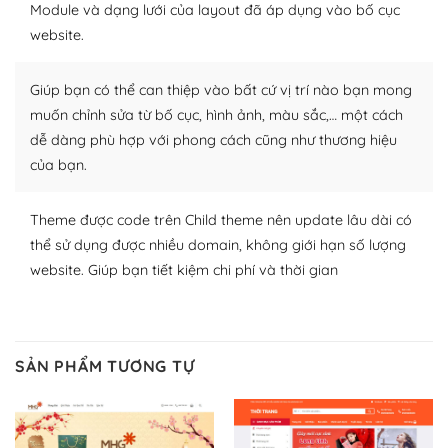
– Đa dạng plugin và themes
Module và dạng lưới của layout đã áp dụng vào bố cục
website.
Plugin mở rộng là thành phần cài đặt thêm vào
WordPress để tăng thêm các tính năng cần thiết. Có
Giúp bạn có thể can thiệp vào bất cứ vị trí nào bạn mong
nhiều plugin trả phí hoặc miễn phí.
muốn chỉnh sửa từ bố cục, hình ảnh, màu sắc,… một cách
Nhờ lượng người dùng đông đảo, thư viện themes và
dễ dàng phù hợp với phong cách cũng như thương hiệu
plugin của WordPress rất phong phú. Bạn có thể thỏa
của bạn.
thích chọn lựa plugin và themes phù hợp cho mục đích
lập website của mình.
Theme được code trên Child theme nên update lâu dài có
WordPress đa dạng plugin và themes
thể sử dụng được nhiều domain, không giới hạn số lượng
website. Giúp bạn tiết kiệm chi phí và thời gian
– Dễ sử dụng
Với mọi Hosting bất kỳ thì WordPress đều có thể dễ
dàng thiết lập vì thực tế nó đã cung cấp khoảng 60%
SẢN PHẨM TƯƠNG TỰ
toàn bộ web.
Và bạn có toàn quyền tự do khi quyết định nơi lưu trữ
trang web WordPress của bạn.