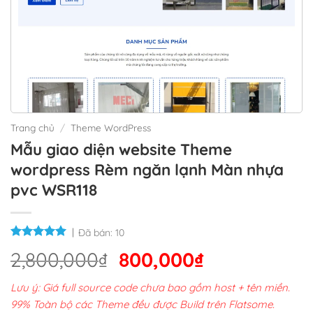
Trang chủ
/
Theme WordPress
Mẫu giao diện website Theme
wordpress Rèm ngăn lạnh Màn nhựa
pvc WSR118
Đã bán:
10
Giá
Giá
2,800,000
₫
800,000
₫
gốc
hiện
Lưu ý: Giá full source code chưa bao gồm host + tên miền.
là:
tại
99% Toàn bộ các Theme đều được Build trên Flatsome.