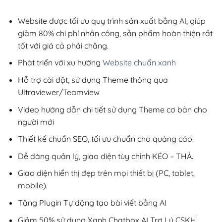
2,800,000₫.
là:
800,000₫.
Website được tối ưu quy trình sản xuất bằng AI, giúp
giảm 80% chi phí nhân công, sản phẩm hoàn thiện rất
tốt với giá cả phải chăng.
Phát triển với xu hướng
Website chuẩn xanh
Hỗ trợ cài đặt, sử dụng Theme thông qua
Ultraviewer/Teamview
Video hướng dẫn chi tiết sử dụng Theme cơ bản cho
người mới
Thiết kế chuẩn SEO, tối ưu chuẩn cho quảng cáo.
Dễ dàng quản lý, giao diện tùy chỉnh KÉO – THẢ.
Giao diện hiển thị đẹp trên mọi thiết bị (PC, tablet,
mobile).
Tặng Plugin Tự động tạo bài viết bằng AI
Giảm 50% sử dụng Xanh Chatbox AI Trợ Lý CSKH