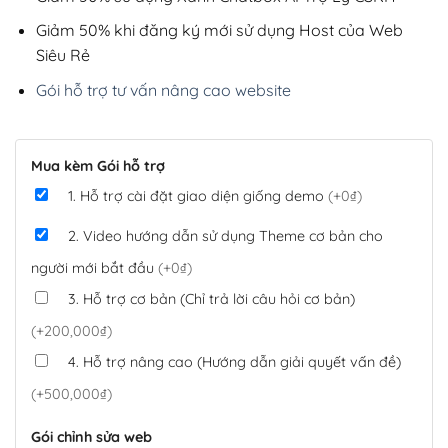
Giảm 50% khi đăng ký mới sử dụng Host của Web
Siêu Rẻ
Gói hỗ trợ tư vấn nâng cao website
Mua kèm Gói hỗ trợ
1. Hỗ trợ cài đặt giao diện giống demo
(+0₫)
2. Video hướng dẫn sử dụng Theme cơ bản cho
người mới bắt đầu
(+0₫)
3. Hỗ trợ cơ bản (Chỉ trả lời câu hỏi cơ bản)
(+200,000₫)
4. Hỗ trợ nâng cao (Hướng dẫn giải quyết vấn đề)
(+500,000₫)
Gói chỉnh sửa web