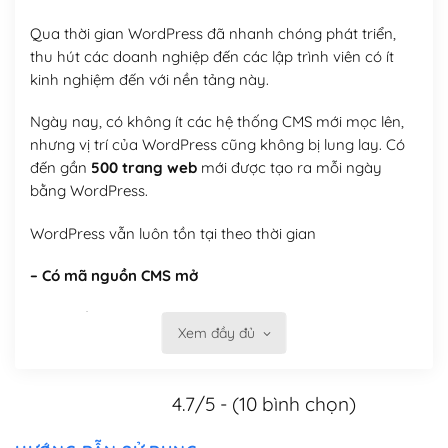
Qua thời gian WordPress đã nhanh chóng phát triển,
thu hút các doanh nghiệp đến các lập trình viên có ít
kinh nghiệm đến với nền tảng này.
Ngày nay, có không ít các hệ thống CMS mới mọc lên,
nhưng vị trí của WordPress cũng không bị lung lay. Có
đến gần
500 trang web
mới được tạo ra mỗi ngày
bằng WordPress.
WordPress vẫn luôn tồn tại theo thời gian
– Có mã nguồn CMS mở
Mã nguồn mở cung cấp các tính năng tùy biến, tự thay
Xem đầy đủ
đổi theme, tự cài plugin, tự quản lý, bạn có thể tùy chỉnh
nó theo ý bạn mà không phải sử dụng dịch vụ tại bất
kỳ đơn vị nào.
4.7/5 - (10 bình chọn)
Việc của bạn là đăng ký một tên miền và hosting để