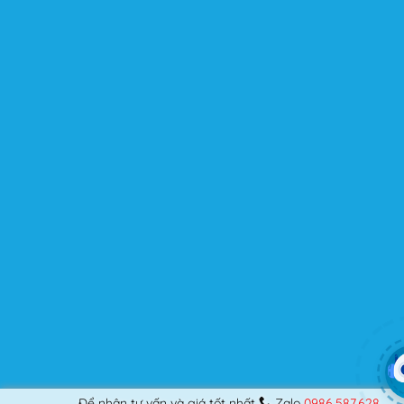
cao ở thời điểm hiện tại là bởi thiết kế độc đáo, được tập
trung tối ưu để nâng cao trải nghiệm của người dùng.
Flatsome là gì mà có thể đáp ứng mọi nhu cầu của
người dùng? Nếu bạn là một Designer mới bắt đầu thiết
kế những Website đầu tiên, hay đã là một lập trình viên
chuyên nghiệp, nó vẫn thỏa mãn bạn dù là một người
khó tính.
Được cập nhật liên tục
Flatsome là sản phẩm bán chạy nhất của UX-Themes.
Vì thế, nó luôn được đầu tư và ưu ái cập nhật các tính
năng mới nhất, tốt nhất.
Flatsome còn hỗ trợ hơn 12 ngôn ngữ khác nhau, do đó
bạn có thể dịch Website ra hầu hết mọi ngôn ngữ mà
bạn muốn.