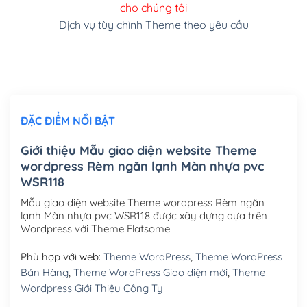
cho chúng tôi
(+150,000₫)
Dịch vụ tùy chỉnh Theme theo yêu cầu
Cài đặt SMTP Mail cho site Wordpress
(+100,000₫)
Thiết kế logo đơn giản để đăng web
(+300,000₫)
Chỉnh sửa site theo yêu cầu tuỳ chọn
(+2,000,000₫)
ĐẶC ĐIỂM NỔI BẬT
Mua thêm Host + Tên miền
Tên miền quốc tế .com .net .org (1 năm)
(+300,000₫)
Giới thiệu Mẫu giao diện website Theme
wordpress Rèm ngăn lạnh Màn nhựa pvc
Tên miền Việt Nam .vn (1 năm)
(+550,000₫)
WSR118
Hosting 2GB SSD (1 năm)
(+450,000₫)
Mẫu giao diện website Theme wordpress Rèm ngăn
lạnh Màn nhựa pvc WSR118 được xây dựng dựa trên
Hosting 3GB SSD (1 năm)
(+550,000₫)
Wordpress với Theme Flatsome
Hosting 5GB SSD (1 năm)
(+650,000₫)
Phù hợp với web:
Theme WordPress
,
Theme WordPress
Bán Hàng
,
Theme WordPress Giao diện mới
,
Theme
Hosting 8GB SSD (1 năm)
(+950,000₫)
Wordpress Giới Thiệu Công Ty