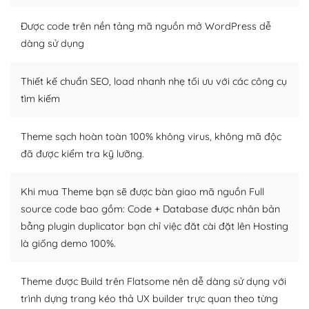
trở nên hấp dẫn và đơn giản hơn.
Được code trên nền tảng mã nguồn mở WordPress dễ
Nếu bạn có các kỹ thuật cơ bản với một theme được
dàng sử dụng
thiết kế tốt, bạn có thể tự sửa đổi. Nếu không bạn có thể
tìm kiếm chúng trên Internet hoặc nhờ chuyên gia.
Thiết kế chuẩn SEO, load nhanh nhẹ tối ưu với các công cụ
tìm kiếm
Dễ dàng tùy chỉnh trên WordPress
– Sở hữu một cộng đồng lớn, sẵn sàng hỗ trợ
Theme sạch hoàn toàn 100% không virus, không mã độc
đã được kiểm tra kỹ lưỡng.
WordPress là nơi lưu trữ cho một diễn đàn cộng đồng
khổng lồ được kiểm duyệt bởi các nhân viên và những
người cuồng tín WordPress.
Khi mua Theme bạn sẽ được bàn giao mã nguồn Full
source code bao gồm: Code + Database được nhân bản
Nếu bạn gặp khó khăn, bạn có thể lên mạng và tìm
bằng plugin duplicator bạn chỉ việc đăt cài đặt lên Hosting
kiếm những cộng đồng WordPress, họ sẽ giúp bạn trả
là giống demo 100%.
lời, giải đáp vấn đề của bạn.
Cộng đồng sử dụng WordPress sẵn sàng hỗ trợ bạn
Theme được Build trên Flatsome nên dễ dàng sử dụng với
trình dựng trang kéo thả UX builder trực quan theo từng