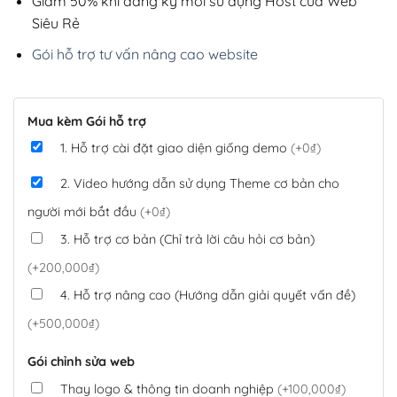
Giảm 50% khi đăng ký mới sử dụng Host của Web
Siêu Rẻ
Gói hỗ trợ tư vấn nâng cao website
Mua kèm Gói hỗ trợ
1. Hỗ trợ cài đặt giao diện giống demo
(+0₫)
2. Video hướng dẫn sử dụng Theme cơ bản cho
người mới bắt đầu
(+0₫)
3. Hỗ trợ cơ bản (Chỉ trả lời câu hỏi cơ bản)
(+200,000₫)
4. Hỗ trợ nâng cao (Hướng dẫn giải quyết vấn đề)
(+500,000₫)
Gói chỉnh sửa web
Thay logo & thông tin doanh nghiệp
(+100,000₫)