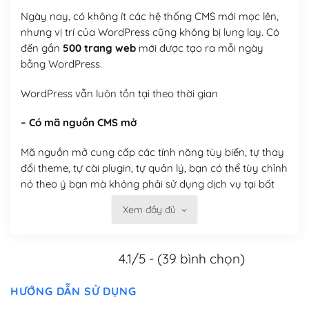
Ngày nay, có không ít các hệ thống CMS mới mọc lên,
nhưng vị trí của WordPress cũng không bị lung lay. Có
đến gần
500 trang web
mới được tạo ra mỗi ngày
bằng WordPress.
WordPress vẫn luôn tồn tại theo thời gian
– Có mã nguồn CMS mở
Mã nguồn mở cung cấp các tính năng tùy biến, tự thay
đổi theme, tự cài plugin, tự quản lý, bạn có thể tùy chỉnh
nó theo ý bạn mà không phải sử dụng dịch vụ tại bất
kỳ đơn vị nào.
Xem đầy đủ
Việc của bạn là đăng ký một tên miền và hosting để
chạy WordPress.
4.1/5 - (39 bình chọn)
Có thể tùy biến trên website WordPress
HƯỚNG DẪN SỬ DỤNG
– Thân thiện với công cụ tìm kiếm