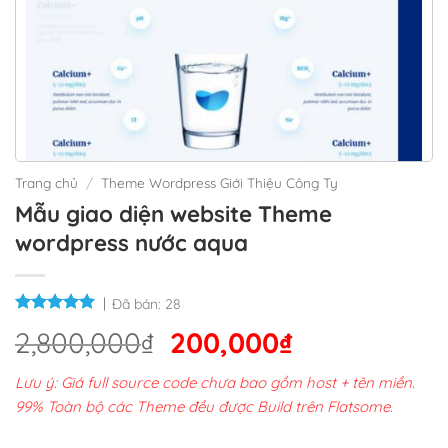
Trang chủ
/
Theme Wordpress Giới Thiệu Công Ty
Mẫu giao diện website Theme
wordpress nước aqua
Đã bán:
28
Giá
Giá
2,800,000
₫
200,000
₫
gốc
hiện
Lưu ý: Giá full source code chưa bao gồm host + tên miền.
là:
tại
99% Toàn bộ các Theme đều được Build trên Flatsome.
2,800,000₫.
là: