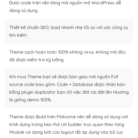
tìm kiếm chúng trên Internet hoặc nhờ chuyên gia.
Được code trên nền tảng mã nguồn mở WordPress dễ
dàng sử dụng
Dễ dàng tùy chỉnh trên WordPress
Thiết kế chuẩn SEO, load nhanh nhẹ tối ưu với các công cụ
– Sở hữu một cộng đồng lớn, sẵn sàng hỗ trợ
tìm kiếm
WordPress là nơi lưu trữ cho một diễn đàn cộng đồng
khổng lồ được kiểm duyệt bởi các nhân viên và những
Theme sạch hoàn toàn 100% không virus, không mã độc
người cuồng tín WordPress.
đã được kiểm tra kỹ lưỡng.
Nếu bạn gặp khó khăn, bạn có thể lên mạng và tìm
kiếm những cộng đồng WordPress, họ sẽ giúp bạn trả
Khi mua Theme bạn sẽ được bàn giao mã nguồn Full
lời, giải đáp vấn đề của bạn.
source code bao gồm: Code + Database được nhân bản
bằng plugin duplicator bạn chỉ việc đăt cài đặt lên Hosting
Cộng đồng sử dụng WordPress sẵn sàng hỗ trợ bạn
là giống demo 100%.
– Đa dạng plugin và themes
Theme được Build trên Flatsome nên dễ dàng sử dụng với
Plugin mở rộng là thành phần cài đặt thêm vào
trình dựng trang kéo thả UX builder trực quan theo từng
WordPress để tăng thêm các tính năng cần thiết. Có
Module và dạng lưới của layout đã áp dụng vào bố cục
nhiều plugin trả phí hoặc miễn phí.