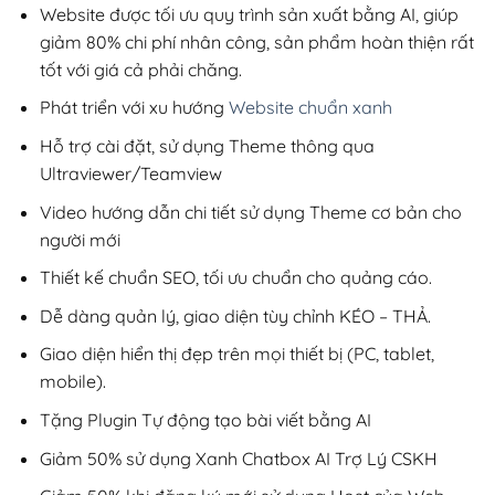
200,000₫.
Website được tối ưu quy trình sản xuất bằng AI, giúp
giảm 80% chi phí nhân công, sản phẩm hoàn thiện rất
tốt với giá cả phải chăng.
Phát triển với xu hướng
Website chuẩn xanh
Hỗ trợ cài đặt, sử dụng Theme thông qua
Ultraviewer/Teamview
Video hướng dẫn chi tiết sử dụng Theme cơ bản cho
người mới
Thiết kế chuẩn SEO, tối ưu chuẩn cho quảng cáo.
Dễ dàng quản lý, giao diện tùy chỉnh KÉO – THẢ.
Giao diện hiển thị đẹp trên mọi thiết bị (PC, tablet,
mobile).
Tặng Plugin Tự động tạo bài viết bằng AI
Giảm 50% sử dụng Xanh Chatbox AI Trợ Lý CSKH