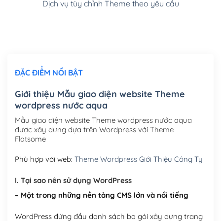
Dịch vụ tùy chỉnh Theme theo yêu cầu
Cài đặt SMTP Mail cho site Wordpress
(+100,000₫)
Thiết kế logo đơn giản để đăng web
(+300,000₫)
Chỉnh sửa site theo yêu cầu tuỳ chọn
(+2,000,000₫)
ĐẶC ĐIỂM NỔI BẬT
Mua thêm Host + Tên miền
Tên miền quốc tế .com .net .org (1 năm)
(+300,000₫)
Giới thiệu Mẫu giao diện website Theme
wordpress nước aqua
Tên miền Việt Nam .vn (1 năm)
(+550,000₫)
Mẫu giao diện website Theme wordpress nước aqua
Hosting 2GB SSD (1 năm)
(+450,000₫)
được xây dựng dựa trên Wordpress với Theme
Flatsome
Hosting 3GB SSD (1 năm)
(+550,000₫)
Phù hợp với web:
Theme Wordpress Giới Thiệu Công Ty
Hosting 5GB SSD (1 năm)
(+650,000₫)
I. Tại sao nên sử dụng WordPress
Hosting 8GB SSD (1 năm)
(+950,000₫)
– Một trong những nền tảng CMS lớn và nổi tiếng
WordPress đứng đầu danh sách ba gói xây dựng trang