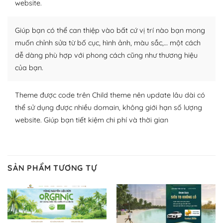
website.
Nhờ lượng người dùng đông đảo, thư viện themes và
plugin của WordPress rất phong phú. Bạn có thể thỏa
Giúp bạn có thể can thiệp vào bất cứ vị trí nào bạn mong
thích chọn lựa plugin và themes phù hợp cho mục đích
muốn chỉnh sửa từ bố cục, hình ảnh, màu sắc,… một cách
lập website của mình.
dễ dàng phù hợp với phong cách cũng như thương hiệu
của bạn.
WordPress đa dạng plugin và themes
– Dễ sử dụng
Theme được code trên Child theme nên update lâu dài có
thể sử dụng được nhiều domain, không giới hạn số lượng
Với mọi Hosting bất kỳ thì WordPress đều có thể dễ
website. Giúp bạn tiết kiệm chi phí và thời gian
dàng thiết lập vì thực tế nó đã cung cấp khoảng 60%
toàn bộ web.
Và bạn có toàn quyền tự do khi quyết định nơi lưu trữ
SẢN PHẨM TƯƠNG TỰ
trang web WordPress của bạn.
Dễ dàng lựa chọn Hosting cho website WordPress
– Bảo mật cực tốt