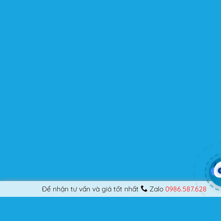
Flatsome là gì mà có thể đáp ứng mọi nhu cầu của
người dùng? Nếu bạn là một Designer mới bắt đầu thiết
kế những Website đầu tiên, hay đã là một lập trình viên
chuyên nghiệp, nó vẫn thỏa mãn bạn dù là một người
khó tính.
Được cập nhật liên tục
Flatsome là sản phẩm bán chạy nhất của UX-Themes.
Vì thế, nó luôn được đầu tư và ưu ái cập nhật các tính
năng mới nhất, tốt nhất.
Flatsome còn hỗ trợ hơn 12 ngôn ngữ khác nhau, do đó
bạn có thể dịch Website ra hầu hết mọi ngôn ngữ mà
bạn muốn.