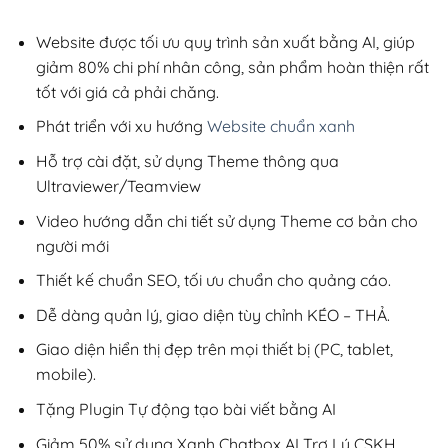
2,800,000₫.
là:
1,200,000₫
Website được tối ưu quy trình sản xuất bằng AI, giúp
giảm 80% chi phí nhân công, sản phẩm hoàn thiện rất
tốt với giá cả phải chăng.
Phát triển với xu hướng
Website chuẩn xanh
Hỗ trợ cài đặt, sử dụng Theme thông qua
Ultraviewer/Teamview
Video hướng dẫn chi tiết sử dụng Theme cơ bản cho
người mới
Thiết kế chuẩn SEO, tối ưu chuẩn cho quảng cáo.
Dễ dàng quản lý, giao diện tùy chỉnh KÉO – THẢ.
Giao diện hiển thị đẹp trên mọi thiết bị (PC, tablet,
mobile).
Tặng Plugin Tự động tạo bài viết bằng AI
Giảm 50% sử dụng Xanh Chatbox AI Trợ Lý CSKH