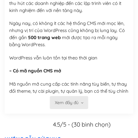
thu hút các doanh nghiệp đến các lập trình viên có ít
kinh nghiệm đến với nền tảng này.
Ngày nay, có không ít các hệ thống CMS mới mọc lên,
nhưng vị trí của WordPress cũng không bị lung lay. Có
đến gần
500 trang web
mới được tạo ra mỗi ngày
bằng WordPress.
WordPress vẫn luôn tồn tại theo thời gian
– Có mã nguồn CMS mở
Mã nguồn mở cung cấp các tính năng tùy biến, tự thay
đổi theme, tự cài plugin, tự quản lý, bạn có thể tùy chỉnh
nó theo ý bạn mà không phải sử dụng dịch vụ tại bất
Xem đầy đủ
kỳ đơn vị nào.
Việc của bạn là đăng ký một tên miền và hosting để
4.5/5 - (30 bình chọn)
chạy WordPress.