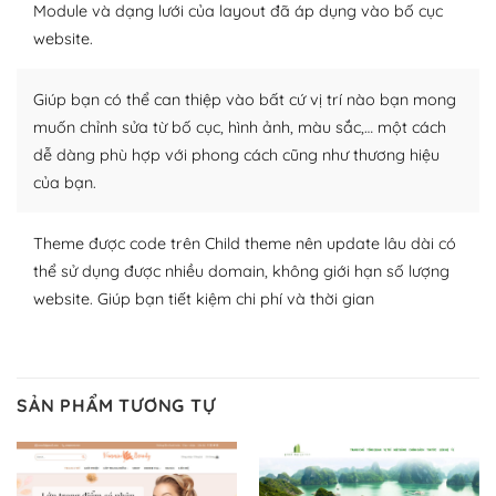
Module và dạng lưới của layout đã áp dụng vào bố cục
WordPress để tăng thêm các tính năng cần thiết. Có
website.
nhiều plugin trả phí hoặc miễn phí.
Nhờ lượng người dùng đông đảo, thư viện themes và
Giúp bạn có thể can thiệp vào bất cứ vị trí nào bạn mong
plugin của WordPress rất phong phú. Bạn có thể thỏa
muốn chỉnh sửa từ bố cục, hình ảnh, màu sắc,… một cách
thích chọn lựa plugin và themes phù hợp cho mục đích
dễ dàng phù hợp với phong cách cũng như thương hiệu
lập website của mình.
của bạn.
WordPress đa dạng plugin và themes
Theme được code trên Child theme nên update lâu dài có
– Dễ sử dụng
thể sử dụng được nhiều domain, không giới hạn số lượng
website. Giúp bạn tiết kiệm chi phí và thời gian
Với mọi Hosting bất kỳ thì WordPress đều có thể dễ
dàng thiết lập vì thực tế nó đã cung cấp khoảng 60%
toàn bộ web.
SẢN PHẨM TƯƠNG TỰ
Và bạn có toàn quyền tự do khi quyết định nơi lưu trữ
trang web WordPress của bạn.
Dễ dàng lựa chọn Hosting cho website WordPress