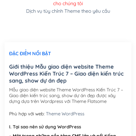
cho chúng tôi
(+150,000₫)
Dịch vụ tùy chỉnh Theme theo yêu cầu
Cài đặt SMTP Mail cho site Wordpress
(+100,000₫)
Thiết kế logo đơn giản để đăng web
(+300,000₫)
Chỉnh sửa site theo yêu cầu tuỳ chọn
(+2,000,000₫)
ĐẶC ĐIỂM NỔI BẬT
Mua thêm Host + Tên miền
Tên miền quốc tế .com .net .org (1 năm)
(+300,000₫)
Giới thiệu Mẫu giao diện website Theme
WordPress Kiến Trúc 7 – Giao diện kiến trúc
Tên miền Việt Nam .vn (1 năm)
(+550,000₫)
sang, show dự án đẹp
Hosting 2GB SSD (1 năm)
(+450,000₫)
Mẫu giao diện website Theme WordPress Kiến Trúc 7 –
Giao diện kiến trúc sang, show dự án đẹp được xây
Hosting 3GB SSD (1 năm)
(+550,000₫)
dựng dựa trên Wordpress với Theme Flatsome
Hosting 5GB SSD (1 năm)
(+650,000₫)
Phù hợp với web:
Theme WordPress
Hosting 8GB SSD (1 năm)
(+950,000₫)
I. Tại sao nên sử dụng WordPress
– Một trong những nền tảng CMS lớn và nổi tiếng