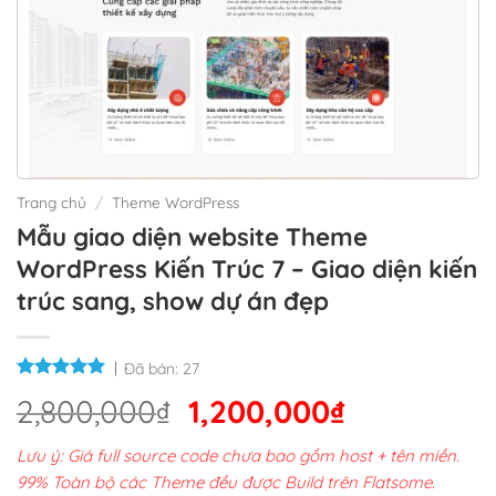
Trang chủ
/
Theme WordPress
Mẫu giao diện website Theme
WordPress Kiến Trúc 7 – Giao diện kiến
trúc sang, show dự án đẹp
Đã bán:
27
Giá
Giá
2,800,000
₫
1,200,000
₫
gốc
hiện
Lưu ý: Giá full source code chưa bao gồm host + tên miền.
là:
tại
99% Toàn bộ các Theme đều được Build trên Flatsome.