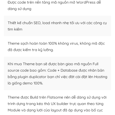
Được code trên nền tảng mã nguồn mở WordPress dễ
Dễ dàng tùy chỉnh trên WordPress
dàng sử dụng
– Sở hữu một cộng đồng lớn, sẵn sàng hỗ trợ
Thiết kế chuẩn SEO, load nhanh nhẹ tối ưu với các công cụ
WordPress là nơi lưu trữ cho một diễn đàn cộng đồng
tìm kiếm
khổng lồ được kiểm duyệt bởi các nhân viên và những
người cuồng tín WordPress.
Theme sạch hoàn toàn 100% không virus, không mã độc
đã được kiểm tra kỹ lưỡng.
Nếu bạn gặp khó khăn, bạn có thể lên mạng và tìm
kiếm những cộng đồng WordPress, họ sẽ giúp bạn trả
lời, giải đáp vấn đề của bạn.
Khi mua Theme bạn sẽ được bàn giao mã nguồn Full
source code bao gồm: Code + Database được nhân bản
Cộng đồng sử dụng WordPress sẵn sàng hỗ trợ bạn
bằng plugin duplicator bạn chỉ việc đăt cài đặt lên Hosting
là giống demo 100%.
– Đa dạng plugin và themes
Plugin mở rộng là thành phần cài đặt thêm vào
Theme được Build trên Flatsome nên dễ dàng sử dụng với
WordPress để tăng thêm các tính năng cần thiết. Có
trình dựng trang kéo thả UX builder trực quan theo từng
nhiều plugin trả phí hoặc miễn phí.
Module và dạng lưới của layout đã áp dụng vào bố cục