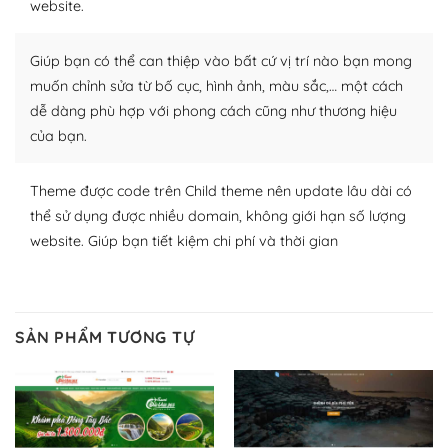
website.
Nhờ lượng người dùng đông đảo, thư viện themes và
plugin của WordPress rất phong phú. Bạn có thể thỏa
Giúp bạn có thể can thiệp vào bất cứ vị trí nào bạn mong
thích chọn lựa plugin và themes phù hợp cho mục đích
lập website của mình.
muốn chỉnh sửa từ bố cục, hình ảnh, màu sắc,… một cách
dễ dàng phù hợp với phong cách cũng như thương hiệu
WordPress đa dạng plugin và themes
của bạn.
– Dễ sử dụng
Theme được code trên Child theme nên update lâu dài có
Với mọi Hosting bất kỳ thì WordPress đều có thể dễ
thể sử dụng được nhiều domain, không giới hạn số lượng
dàng thiết lập vì thực tế nó đã cung cấp khoảng 60%
website. Giúp bạn tiết kiệm chi phí và thời gian
toàn bộ web.
Và bạn có toàn quyền tự do khi quyết định nơi lưu trữ
trang web WordPress của bạn.
SẢN PHẨM TƯƠNG TỰ
Dễ dàng lựa chọn Hosting cho website WordPress
– Bảo mật cực tốt