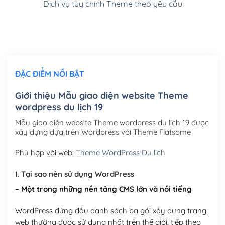
Dịch vụ tùy chỉnh Theme theo yêu cầu
Cài đặt SMTP Mail cho site Wordpress
(+100,000₫)
Thiết kế logo đơn giản để đăng web
(+300,000₫)
Chỉnh sửa site theo yêu cầu tuỳ chọn
(+2,000,000₫)
ĐẶC ĐIỂM NỔI BẬT
Mua thêm Host + Tên miền
Tên miền quốc tế .com .net .org (1 năm)
(+300,000₫)
Giới thiệu Mẫu giao diện website Theme
wordpress du lịch 19
Tên miền Việt Nam .vn (1 năm)
(+550,000₫)
Mẫu giao diện website Theme wordpress du lịch 19 được
Hosting 2GB SSD (1 năm)
(+450,000₫)
xây dựng dựa trên Wordpress với Theme Flatsome
Hosting 3GB SSD (1 năm)
(+550,000₫)
Phù hợp với web:
Theme WordPress Du lịch
Hosting 5GB SSD (1 năm)
(+650,000₫)
I. Tại sao nên sử dụng WordPress
– Một trong những nền tảng CMS lớn và nổi tiếng
Hosting 8GB SSD (1 năm)
(+950,000₫)
WordPress đứng đầu danh sách ba gói xây dựng trang
web thường được sử dụng nhất trên thế giới, tiếp theo