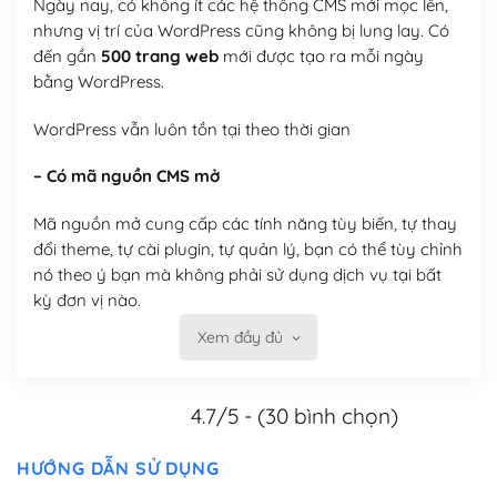
Ngày nay, có không ít các hệ thống CMS mới mọc lên,
nhưng vị trí của WordPress cũng không bị lung lay. Có
đến gần
500 trang web
mới được tạo ra mỗi ngày
bằng WordPress.
WordPress vẫn luôn tồn tại theo thời gian
– Có mã nguồn CMS mở
Mã nguồn mở cung cấp các tính năng tùy biến, tự thay
đổi theme, tự cài plugin, tự quản lý, bạn có thể tùy chỉnh
nó theo ý bạn mà không phải sử dụng dịch vụ tại bất
kỳ đơn vị nào.
Xem đầy đủ
Việc của bạn là đăng ký một tên miền và hosting để
chạy WordPress.
4.7/5 - (30 bình chọn)
Có thể tùy biến trên website WordPress
– Thân thiện với công cụ tìm kiếm
HƯỚNG DẪN SỬ DỤNG