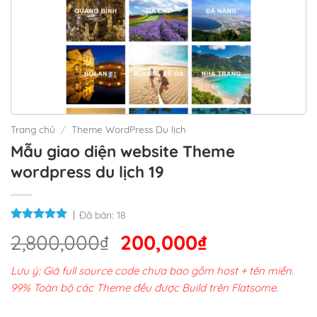
Trang chủ
/
Theme WordPress Du lịch
Mẫu giao diện website Theme
wordpress du lịch 19
Đã bán:
18
Giá
Giá
2,800,000
₫
200,000
₫
gốc
hiện
Lưu ý: Giá full source code chưa bao gồm host + tên miền.
là:
tại
99% Toàn bộ các Theme đều được Build trên Flatsome.
2,800,000₫.
là: