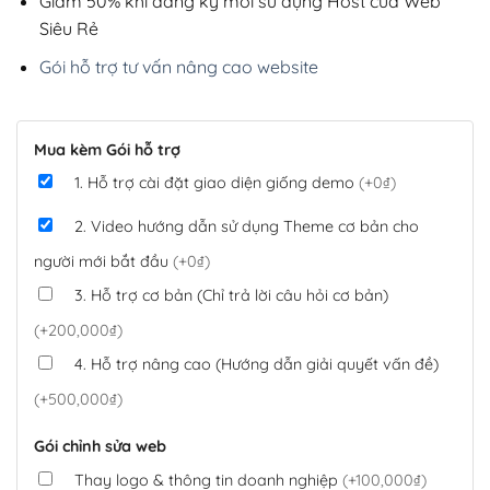
Giảm 50% khi đăng ký mới sử dụng Host của Web
Siêu Rẻ
Gói hỗ trợ tư vấn nâng cao website
Mua kèm Gói hỗ trợ
1. Hỗ trợ cài đặt giao diện giống demo
(+0₫)
2. Video hướng dẫn sử dụng Theme cơ bản cho
người mới bắt đầu
(+0₫)
3. Hỗ trợ cơ bản (Chỉ trả lời câu hỏi cơ bản)
(+200,000₫)
4. Hỗ trợ nâng cao (Hướng dẫn giải quyết vấn đề)
(+500,000₫)
Gói chỉnh sửa web
Thay logo & thông tin doanh nghiệp
(+100,000₫)