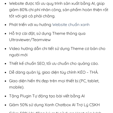
200,000₫.
Website được tối ưu quy trình sản xuất bằng AI, giúp
giảm 80% chi phí nhân công, sản phẩm hoàn thiện rất
tốt với giá cả phải chăng.
Phát triển với xu hướng
Website chuẩn xanh
Hỗ trợ cài đặt, sử dụng Theme thông qua
Ultraviewer/Teamview
Video hướng dẫn chi tiết sử dụng Theme cơ bản cho
người mới
Thiết kế chuẩn SEO, tối ưu chuẩn cho quảng cáo.
Dễ dàng quản lý, giao diện tùy chỉnh KÉO – THẢ.
Giao diện hiển thị đẹp trên mọi thiết bị (PC, tablet,
mobile).
Tặng Plugin Tự động tạo bài viết bằng AI
Giảm 50% sử dụng Xanh Chatbox AI Trợ Lý CSKH