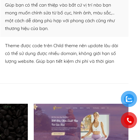
Giúp bạn có thể can thiệp vào bất cứ vị trí nào bạn
mong muốn chỉnh sửa từ bố cục, hình ảnh, màu sắc,…
một cách dễ dàng phù hợp với phong cách cũng như
thương hiệu của bạn.
Theme được code trên Child theme nên update lâu dài
có thể sử dụng được nhiều domain, không giới hạn số
lượng website. Giúp bạn tiết kiệm chi phí và thời gian