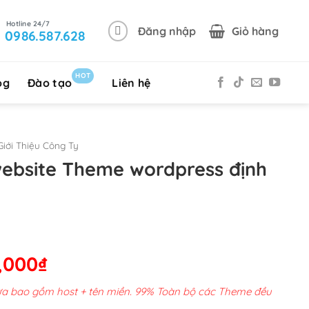
Đăng nhập
Giỏ hàng
0986.587.628
HOT
og
Đào tạo
Liên hệ
iới Thiệu Công Ty
website Theme wordpress định
Giá
,000
₫
hiện
chưa bao gồm host + tên miền. 99% Toàn bộ các Theme đều
tại