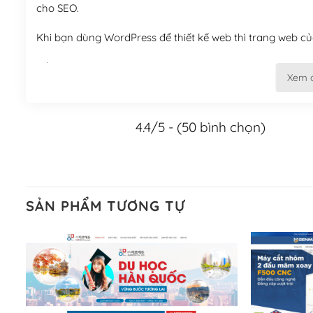
cho SEO.
Khi bạn dùng WordPress để thiết kế web thì trang web của
Tối ưu hóa công cụ tìm kiếm
Xem 
– Dễ dàng tùy chỉnh, sửa chữa
4.4/5 - (50 bình chọn)
Khi bạn sử dụng WordPress, thì vấn đề giao diện của bạ
WordPress đa dạng sẽ giúp việc thực hiện các thiết kế tr
Nếu bạn có các kỹ thuật cơ bản với một theme được thiết 
kiếm chúng trên Internet hoặc nhờ chuyên gia.
SẢN PHẨM TƯƠNG TỰ
Dễ dàng tùy chỉnh trên WordPress
– Sở hữu một cộng đồng lớn, sẵn sàng hỗ trợ
WordPress là nơi lưu trữ cho một diễn đàn cộng đồng kh
cuồng tín WordPress.