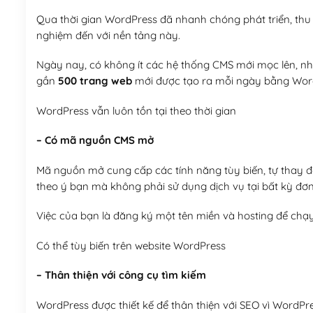
Qua thời gian WordPress đã nhanh chóng phát triển, thu h
nghiệm đến với nền tảng này.
Ngày nay, có không ít các hệ thống CMS mới mọc lên, như
gần
500 trang web
mới được tạo ra mỗi ngày bằng Wor
WordPress vẫn luôn tồn tại theo thời gian
– Có mã nguồn CMS mở
Mã nguồn mở cung cấp các tính năng tùy biến, tự thay đổi
theo ý bạn mà không phải sử dụng dịch vụ tại bất kỳ đơn
Việc của bạn là đăng ký một tên miền và hosting để chạ
Có thể tùy biến trên website WordPress
– Thân thiện với công cụ tìm kiếm
WordPress được thiết kế để thân thiện với SEO vì WordPr