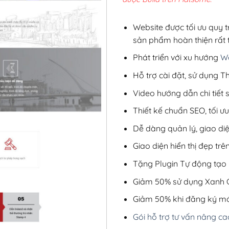
2,8
Website được tối ưu quy t
sản phẩm hoàn thiện rất t
Phát triển với xu hướng
We
Hỗ trợ cài đặt, sử dụng
Video hướng dẫn chi tiết
Thiết kế chuẩn SEO, tối 
Dễ dàng quản lý, giao di
Giao diện hiển thị đẹp trên
Tặng Plugin Tự động tạo b
Giảm 50% sử dụng Xanh C
Giảm 50% khi đăng ký mớ
Gói hỗ trợ tư vấn nâng ca