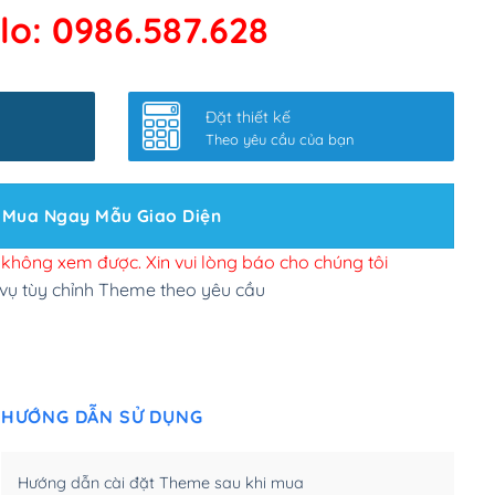
lo: 0986.587.628
 kết google, cập nhật sitemap
(+50,000₫)
nhanh
(+0₫)
Đặt thiết kế
ở slider chính
(+200,000₫)
Theo yêu cầu của bạn
 bộ site theo yêu cầu
(+150,000₫)
Mua Ngay Mẫu Giao Diện
 site Wordpress
(+100,000₫)
n để đăng web
(+300,000₫)
i không xem được. Xin vui lòng báo cho chúng tôi
 vụ tùy chỉnh Theme theo yêu cầu
u cầu tuỳ chọn
(+2,000,000₫)
.net .org (1 năm)
(+300,000₫)
HƯỚNG DẪN SỬ DỤNG
(1 năm)
(+550,000₫)
m)
(+450,000₫)
Hướng dẫn cài đặt Theme sau khi mua