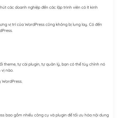
út các doanh nghiệp đến các lập trình viên có ít kinh
ng vị trí của WordPress cũng không bị lung lay. Có đến
dPress.
 theme, tự cài plugin, tự quản lý, bạn có thể tùy chỉnh nó
 vị nào.
y WordPress.
ess bao gồm nhiều công cụ và plugin để tối ưu hóa nội dung