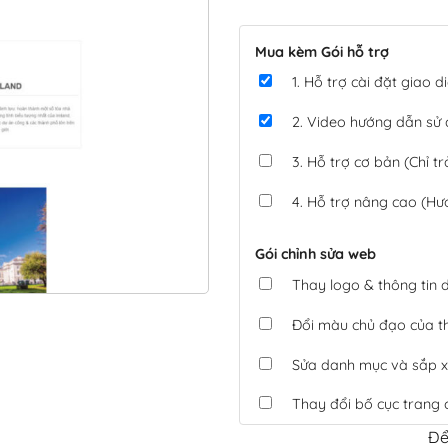
Mua kèm Gói hỗ trợ
1. Hỗ trợ cài đặt giao
2. Video hướng dẫn sử
3. Hỗ trợ cơ bản (Chỉ tr
4. Hỗ trợ nâng cao (Hư
Gói chỉnh sửa web
Thay logo & thông tin
Đổi màu chủ đạo của 
Sửa danh mục và sắp x
Thay đổi bố cục trang 
Để
Tích hợp thanh toán 