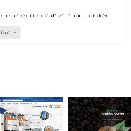
 bạn trở nên rất thu hút đối với các công cụ tìm kiếm.
đầy đủ
n trở nên dễ dàng và nhanh chóng. Với kho Theme
ở nên hấp dẫn và đơn giản hơn.
kế tốt, bạn có thể tự sửa đổi. Nếu không bạn có thể tìm
ổng lồ được kiểm duyệt bởi các nhân viên và những người