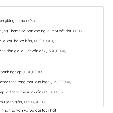
 diện giống demo
(+0₫)
 dụng Theme cơ bản cho người mới bắt đầu
(+0₫)
ả lời câu hỏi cơ bản)
(+200,000₫)
ớng dẫn giải quyết vấn đề)
(+500,000₫)
 doanh nghiệp
(+100,000₫)
theme theo tông màu của logo
(+200,000₫)
ếp lại thanh menu chuẩn
(+300,000₫)
chủ (đơn giản)
(+500,000₫)
 nhận tư vấn và ưu đãi tốt nhất
QR Code ngân hàng
(+100,000₫)