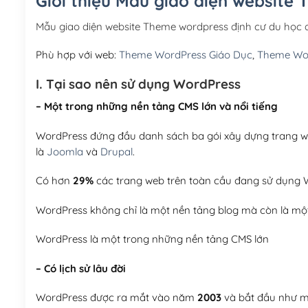
Giới thiệu Mẫu giao diện website
Mẫu giao diện website Theme wordpress định cư du học
Phù hợp với web:
Theme WordPress Giáo Dục
,
Theme Wor
I. Tại sao nên sử dụng WordPress
– Một trong những nền tảng CMS lớn và nổi tiếng
WordPress đứng đầu danh sách ba gói xây dựng trang web
là
Joomla
và
Drupal
.
Có hơn
29%
các trang web trên toàn cầu đang sử dụng W
WordPress không chỉ là một nền tảng blog mà còn là một
WordPress là một trong những nền tảng CMS lớn
– Có lịch sử lâu đời
WordPress được ra mắt vào năm
2003
và bắt đầu như mộ