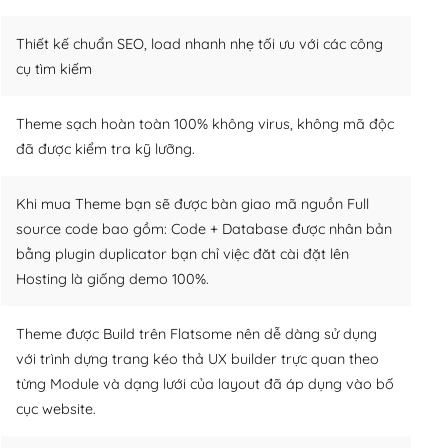
Thiết kế chuẩn SEO, load nhanh nhẹ tối ưu với các công
cụ tìm kiếm
Theme sạch hoàn toàn 100% không virus, không mã độc
đã được kiểm tra kỹ lưỡng.
Khi mua Theme bạn sẽ được bàn giao mã nguồn Full
source code bao gồm: Code + Database được nhân bản
bằng plugin duplicator bạn chỉ việc đăt cài đặt lên
Hosting là giống demo 100%.
Theme được Build trên Flatsome nên dễ dàng sử dụng
với trình dựng trang kéo thả UX builder trực quan theo
từng Module và dạng lưới của layout đã áp dụng vào bố
cục website.