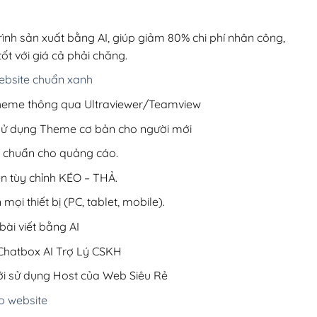
00,000₫.
là:
200,000₫.
rình sản xuất bằng AI, giúp giảm 80% chi phí nhân công,
ốt với giá cả phải chăng.
bsite chuẩn xanh
 Theme thông qua Ultraviewer/Teamview
 sử dụng Theme cơ bản cho người mới
ưu chuẩn cho quảng cáo.
ện tùy chỉnh KÉO – THẢ.
 mọi thiết bị (PC, tablet, mobile).
ài viết bằng AI
hatbox AI Trợ Lý CSKH
i sử dụng Host của Web Siêu Rẻ
o website