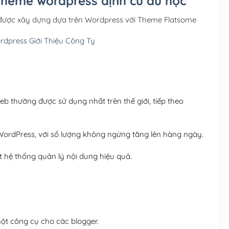
 Theme wordpress định cư du học
Hosting 3GB SSD (1 nă
 được xây dựng dựa trên Wordpress với Theme Flatsome
Hosting 5GB SSD (1 nă
dpress Giới Thiệu Công Ty
Hosting 8GB SSD (1 nă
 thường được sử dụng nhất trên thế giới, tiếp theo
ordPress, với số lượng không ngừng tăng lên hàng ngày.
 hệ thống quản lý nội dung hiệu quả.
t công cụ cho các blogger.