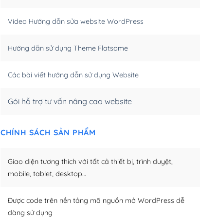
m)
(+550,000₫)
Video Hướng dẫn sửa website WordPress
m)
(+650,000₫)
Hướng dẫn sử dụng Theme Flatsome
m)
(+950,000₫)
Các bài viết hướng dẫn sử dụng Website
Gói hỗ trợ tư vấn nâng cao website
CHÍNH SÁCH SẢN PHẨM
Giao diện tương thích với tất cả thiết bị, trình duyệt,
mobile, tablet, desktop…
Được code trên nền tảng mã nguồn mở WordPress dễ
dàng sử dụng