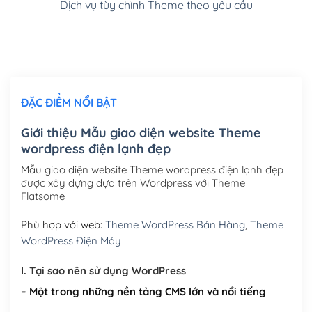
Dịch vụ tùy chỉnh Theme theo yêu cầu
Cài đặt SMTP Mail cho site Wordpress
(+100,000₫)
Thiết kế logo đơn giản để đăng web
(+300,000₫)
Chỉnh sửa site theo yêu cầu tuỳ chọn
(+2,000,000₫)
ĐẶC ĐIỂM NỔI BẬT
Mua thêm Host + Tên miền
Tên miền quốc tế .com .net .org (1 năm)
(+300,000₫)
Giới thiệu Mẫu giao diện website Theme
wordpress điện lạnh đẹp
Tên miền Việt Nam .vn (1 năm)
(+550,000₫)
Mẫu giao diện website Theme wordpress điện lạnh đẹp
Hosting 2GB SSD (1 năm)
(+450,000₫)
được xây dựng dựa trên Wordpress với Theme
Flatsome
Hosting 3GB SSD (1 năm)
(+550,000₫)
Phù hợp với web:
Theme WordPress Bán Hàng
,
Theme
Hosting 5GB SSD (1 năm)
(+650,000₫)
WordPress Điện Máy
Hosting 8GB SSD (1 năm)
(+950,000₫)
I. Tại sao nên sử dụng WordPress
– Một trong những nền tảng CMS lớn và nổi tiếng