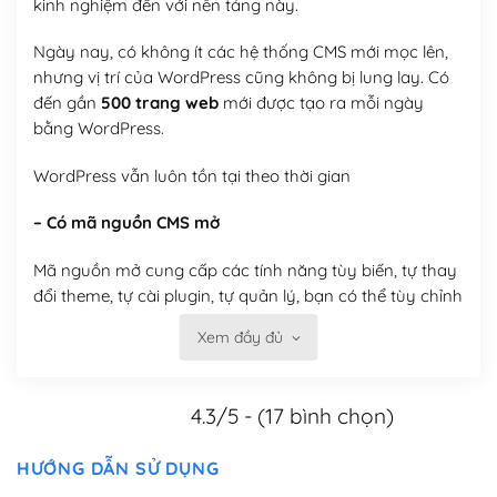
kinh nghiệm đến với nền tảng này.
Ngày nay, có không ít các hệ thống CMS mới mọc lên,
nhưng vị trí của WordPress cũng không bị lung lay. Có
đến gần
500 trang web
mới được tạo ra mỗi ngày
bằng WordPress.
WordPress vẫn luôn tồn tại theo thời gian
– Có mã nguồn CMS mở
Mã nguồn mở cung cấp các tính năng tùy biến, tự thay
đổi theme, tự cài plugin, tự quản lý, bạn có thể tùy chỉnh
nó theo ý bạn mà không phải sử dụng dịch vụ tại bất
Xem đầy đủ
kỳ đơn vị nào.
Việc của bạn là đăng ký một tên miền và hosting để
4.3/5 - (17 bình chọn)
chạy WordPress.
Có thể tùy biến trên website WordPress
HƯỚNG DẪN SỬ DỤNG