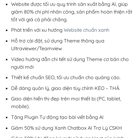
200,000₫.
Website được tối ưu quy trình sản xuất bằng AI, giúp
giảm 80% chi phí nhân công, sản phẩm hoàn thiện rất
tốt với giá cả phải chăng.
Phát triển với xu hướng
Website chuẩn xanh
Hỗ trợ cài đặt, sử dụng Theme thông qua
Ultraviewer/Teamview
Video hướng dẫn chi tiết sử dụng Theme cơ bản cho
người mới
Thiết kế chuẩn SEO, tối ưu chuẩn cho quảng cáo.
Dễ dàng quản lý, giao diện tùy chỉnh KÉO – THẢ.
Giao diện hiển thị đẹp trên mọi thiết bị (PC, tablet,
mobile).
Tặng Plugin Tự động tạo bài viết bằng AI
Giảm 50% sử dụng Xanh Chatbox AI Trợ Lý CSKH