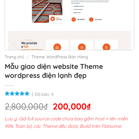
Trang chủ
/
Theme WordPress Bán Hàng
Mẫu giao diện website Theme
wordpress điện lạnh đẹp
Đã bán:
4
Giá
Giá
2,800,000
₫
200,000
₫
gốc
hiện
Lưu ý: Giá full source code chưa bao gồm host + tên miền.
là:
tại
99% Toàn bộ các Theme đều được Build trên Flatsome.
2,800,000₫.
là: