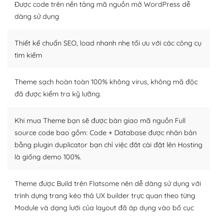
thiết kế tốt, bạn có thể tự sửa đổi. Nếu không bạn có thể
Được code trên nền tảng mã nguồn mở WordPress dễ
tìm kiếm chúng trên Internet hoặc nhờ chuyên gia.
dàng sử dụng
Dễ dàng tùy chỉnh trên WordPress
Thiết kế chuẩn SEO, load nhanh nhẹ tối ưu với các công cụ
– Sở hữu một cộng đồng lớn, sẵn sàng hỗ trợ
tìm kiếm
WordPress là nơi lưu trữ cho một diễn đàn cộng đồng
Theme sạch hoàn toàn 100% không virus, không mã độc
khổng lồ được kiểm duyệt bởi các nhân viên và những
đã được kiểm tra kỹ lưỡng.
người cuồng tín WordPress.
Nếu bạn gặp khó khăn, bạn có thể lên mạng và tìm
Khi mua Theme bạn sẽ được bàn giao mã nguồn Full
kiếm những cộng đồng WordPress, họ sẽ giúp bạn trả
source code bao gồm: Code + Database được nhân bản
lời, giải đáp vấn đề của bạn.
bằng plugin duplicator bạn chỉ việc đăt cài đặt lên Hosting
là giống demo 100%.
Cộng đồng sử dụng WordPress sẵn sàng hỗ trợ bạn
– Đa dạng plugin và themes
Theme được Build trên Flatsome nên dễ dàng sử dụng với
trình dựng trang kéo thả UX builder trực quan theo từng
Plugin mở rộng là thành phần cài đặt thêm vào
Module và dạng lưới của layout đã áp dụng vào bố cục
WordPress để tăng thêm các tính năng cần thiết. Có