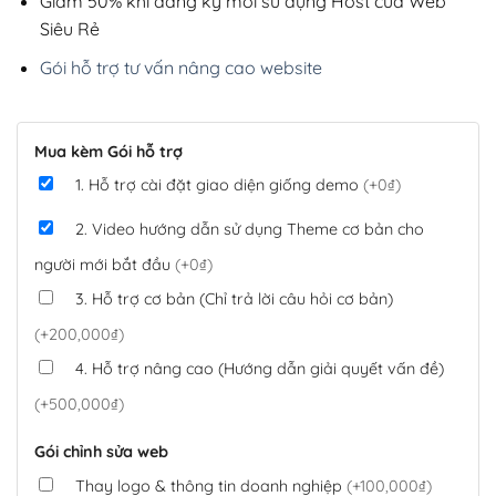
Giảm 50% khi đăng ký mới sử dụng Host của Web
Siêu Rẻ
Gói hỗ trợ tư vấn nâng cao website
Mua kèm Gói hỗ trợ
1. Hỗ trợ cài đặt giao diện giống demo
(+0₫)
2. Video hướng dẫn sử dụng Theme cơ bản cho
người mới bắt đầu
(+0₫)
3. Hỗ trợ cơ bản (Chỉ trả lời câu hỏi cơ bản)
(+200,000₫)
4. Hỗ trợ nâng cao (Hướng dẫn giải quyết vấn đề)
(+500,000₫)
Gói chỉnh sửa web
Thay logo & thông tin doanh nghiệp
(+100,000₫)