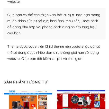
website.
nhiều plugin trả phí hoặc miễn phí.
Nhờ lượng người dùng đông đảo, thư viện themes và
Giúp bạn có thể can thiệp vào bất cứ vị trí nào bạn mong
plugin của WordPress rất phong phú. Bạn có thể thỏa
muốn chỉnh sửa từ bố cục, hình ảnh, màu sắc,… một cách
thích chọn lựa plugin và themes phù hợp cho mục đích
dễ dàng phù hợp với phong cách cũng như thương hiệu
lập website của mình.
của bạn.
WordPress đa dạng plugin và themes
Theme được code trên Child theme nên update lâu dài có
– Dễ sử dụng
thể sử dụng được nhiều domain, không giới hạn số lượng
website. Giúp bạn tiết kiệm chi phí và thời gian
Với mọi Hosting bất kỳ thì WordPress đều có thể dễ
dàng thiết lập vì thực tế nó đã cung cấp khoảng 60%
toàn bộ web.
SẢN PHẨM TƯƠNG TỰ
Và bạn có toàn quyền tự do khi quyết định nơi lưu trữ
trang web WordPress của bạn.
Dễ dàng lựa chọn Hosting cho website WordPress