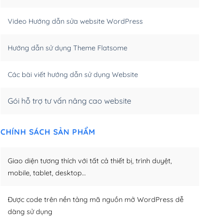
m)
(+550,000₫)
Video Hướng dẫn sửa website WordPress
m)
(+650,000₫)
Hướng dẫn sử dụng Theme Flatsome
m)
(+950,000₫)
Các bài viết hướng dẫn sử dụng Website
Gói hỗ trợ tư vấn nâng cao website
CHÍNH SÁCH SẢN PHẨM
Giao diện tương thích với tất cả thiết bị, trình duyệt,
mobile, tablet, desktop…
Được code trên nền tảng mã nguồn mở WordPress dễ
dàng sử dụng