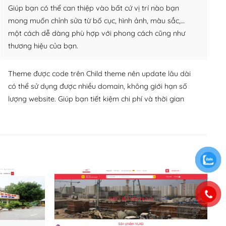
Giúp bạn có thể can thiệp vào bất cứ vị trí nào bạn
mong muốn chỉnh sửa từ bố cục, hình ảnh, màu sắc,…
một cách dễ dàng phù hợp với phong cách cũng như
thương hiệu của bạn.
Theme được code trên Child theme nên update lâu dài
có thể sử dụng được nhiều domain, không giới hạn số
lượng website. Giúp bạn tiết kiệm chi phí và thời gian