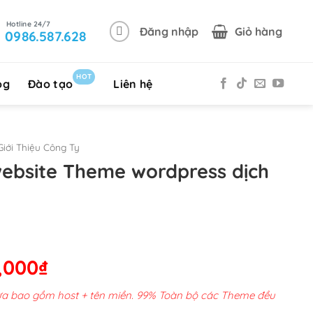
Đăng nhập
Giỏ hàng
0986.587.628
HOT
og
Đào tạo
Liên hệ
iới Thiệu Công Ty
website Theme wordpress dịch
Giá
,000
₫
hiện
chưa bao gồm host + tên miền. 99% Toàn bộ các Theme đều
tại