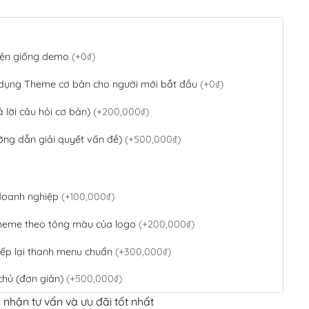
 diện giống demo
(+0₫)
 dụng Theme cơ bản cho người mới bắt đầu
(+0₫)
ả lời câu hỏi cơ bản)
(+200,000₫)
ớng dẫn giải quyết vấn đề)
(+500,000₫)
 doanh nghiệp
(+100,000₫)
theme theo tông màu của logo
(+200,000₫)
ếp lại thanh menu chuẩn
(+300,000₫)
chủ (đơn giản)
(+500,000₫)
 nhận tư vấn và ưu đãi tốt nhất
QR Code ngân hàng
(+100,000₫)