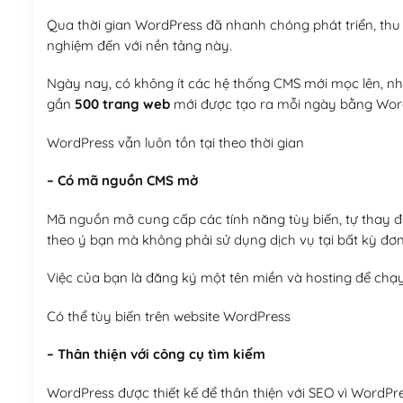
Qua thời gian WordPress đã nhanh chóng phát triển, thu h
nghiệm đến với nền tảng này.
Ngày nay, có không ít các hệ thống CMS mới mọc lên, như
gần
500 trang web
mới được tạo ra mỗi ngày bằng Wor
WordPress vẫn luôn tồn tại theo thời gian
– Có mã nguồn CMS mở
Mã nguồn mở cung cấp các tính năng tùy biến, tự thay đổi
theo ý bạn mà không phải sử dụng dịch vụ tại bất kỳ đơn
Việc của bạn là đăng ký một tên miền và hosting để chạ
Có thể tùy biến trên website WordPress
– Thân thiện với công cụ tìm kiếm
WordPress được thiết kế để thân thiện với SEO vì WordPr