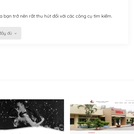
 bạn trở nên rất thu hút đối với các công cụ tìm kiếm.
đầy đủ
n trở nên dễ dàng và nhanh chóng. Với kho Theme
ở nên hấp dẫn và đơn giản hơn.
kế tốt, bạn có thể tự sửa đổi. Nếu không bạn có thể tìm
ổng lồ được kiểm duyệt bởi các nhân viên và những người