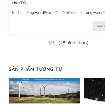
cho SEO.
Khi bạn dùng WordPress để thiết kế web thì trang web của
Tối ưu hóa công cụ tìm kiếm
Xem 
– Dễ dàng tùy chỉnh, sửa chữa
4.1/5 - (28 bình chọn)
Khi bạn sử dụng WordPress, thì vấn đề giao diện của bạ
WordPress đa dạng sẽ giúp việc thực hiện các thiết kế tr
Nếu bạn có các kỹ thuật cơ bản với một theme được thiết 
kiếm chúng trên Internet hoặc nhờ chuyên gia.
SẢN PHẨM TƯƠNG TỰ
Dễ dàng tùy chỉnh trên WordPress
– Sở hữu một cộng đồng lớn, sẵn sàng hỗ trợ
WordPress là nơi lưu trữ cho một diễn đàn cộng đồng kh
cuồng tín WordPress.