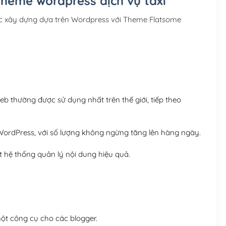
Theme wordpress dịch vụ taxi
Hosting 3GB SSD (1 nă
ợc xây dựng dựa trên Wordpress với Theme Flatsome
Hosting 5GB SSD (1 nă
Hosting 8GB SSD (1 nă
 thường được sử dụng nhất trên thế giới, tiếp theo
ordPress, với số lượng không ngừng tăng lên hàng ngày.
 hệ thống quản lý nội dung hiệu quả.
t công cụ cho các blogger.