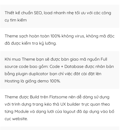
Thiết kế chuẩn SEO, load nhanh nhẹ tối ưu với các công
cụ tìm kiếm
Theme sạch hoàn toàn 100% không virus, không mã độc
đã được kiểm tra kỹ lưỡng.
Khi mua Theme bạn sẽ được bàn giao mã nguồn Full
source code bao gồm: Code + Database được nhân bản
bằng plugin duplicator bạn chỉ việc đăt cài đặt lên
Hosting là giống demo 100%.
Theme được Build trên Flatsome nên dễ dàng sử dụng
với trình dựng trang kéo thả UX builder trực quan theo
từng Module và dạng lưới của layout đã áp dụng vào bố
cục website.