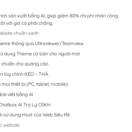
00,000₫.
là:
200,000₫.
rình sản xuất bằng AI, giúp giảm 80% chi phí nhân công,
ốt với giá cả phải chăng.
bsite chuẩn xanh
 Theme thông qua Ultraviewer/Teamview
 sử dụng Theme cơ bản cho người mới
ưu chuẩn cho quảng cáo.
ện tùy chỉnh KÉO – THẢ.
 mọi thiết bị (PC, tablet, mobile).
ài viết bằng AI
hatbox AI Trợ Lý CSKH
i sử dụng Host của Web Siêu Rẻ
o website