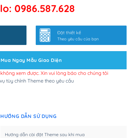
lo: 0986.587.628
 kết google, cập nhật sitemap
(+50,000₫)
nhanh
(+0₫)
Đặt thiết kế
ở slider chính
(+200,000₫)
Theo yêu cầu của bạn
 bộ site theo yêu cầu
(+150,000₫)
Mua Ngay Mẫu Giao Diện
 site Wordpress
(+100,000₫)
n để đăng web
(+300,000₫)
i không xem được. Xin vui lòng báo cho chúng tôi
 vụ tùy chỉnh Theme theo yêu cầu
u cầu tuỳ chọn
(+2,000,000₫)
.net .org (1 năm)
(+300,000₫)
HƯỚNG DẪN SỬ DỤNG
(1 năm)
(+550,000₫)
m)
(+450,000₫)
Hướng dẫn cài đặt Theme sau khi mua