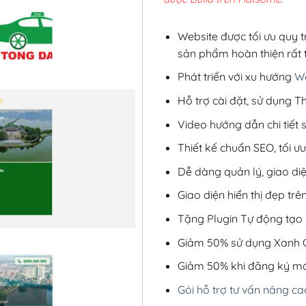
2,8
Website được tối ưu quy t
sản phẩm hoàn thiện rất t
Phát triển với xu hướng
We
Hỗ trợ cài đặt, sử dụng
Video hướng dẫn chi tiết
Thiết kế chuẩn SEO, tối 
Dễ dàng quản lý, giao di
Giao diện hiển thị đẹp trên
Tặng Plugin Tự động tạo b
Giảm 50% sử dụng Xanh C
Giảm 50% khi đăng ký mớ
Gói hỗ trợ tư vấn nâng ca