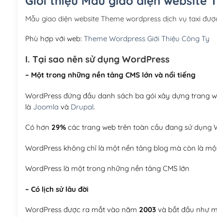
Giới thiệu Mẫu giao diện website 
Mẫu giao diện website Theme wordpress dịch vụ taxi đư
Phù hợp với web:
Theme Wordpress Giới Thiệu Công Ty
I. Tại sao nên sử dụng WordPress
– Một trong những nền tảng CMS lớn và nổi tiếng
WordPress đứng đầu danh sách ba gói xây dựng trang web
là
Joomla
và
Drupal
.
Có hơn
29%
các trang web trên toàn cầu đang sử dụng W
WordPress không chỉ là một nền tảng blog mà còn là một
WordPress là một trong những nền tảng CMS lớn
– Có lịch sử lâu đời
WordPress được ra mắt vào năm
2003
và bắt đầu như mộ