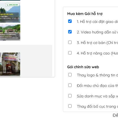
Mua kèm Gói hỗ trợ
1. Hỗ trợ cài đặt giao
2. Video hướng dẫn sử
3. Hỗ trợ cơ bản (Chỉ tr
4. Hỗ trợ nâng cao (Hư
Gói chỉnh sửa web
Thay logo & thông tin
Đổi màu chủ đạo của 
Sửa danh mục và sắp x
Thay đổi bố cục trang 
Để
Tích hợp thanh toán 