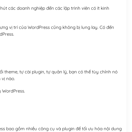
út các doanh nghiệp đến các lập trình viên có ít kinh
ng vị trí của WordPress cũng không bị lung lay. Có đến
dPress.
 theme, tự cài plugin, tự quản lý, bạn có thể tùy chỉnh nó
 vị nào.
y WordPress.
ess bao gồm nhiều công cụ và plugin để tối ưu hóa nội dung