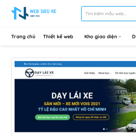
Bỏ
Tìm
qua
kiếm:
nội
dung
Trang chủ
Thiết kế web
Kho giao diện
D