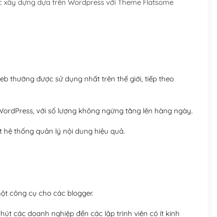
ợc xây dựng dựa trên Wordpress với Theme Flatsome
Hosting 5GB SSD (1 nă
Hosting 8GB SSD (1 nă
 thường được sử dụng nhất trên thế giới, tiếp theo
ordPress, với số lượng không ngừng tăng lên hàng ngày.
 hệ thống quản lý nội dung hiệu quả.
t công cụ cho các blogger.
út các doanh nghiệp đến các lập trình viên có ít kinh