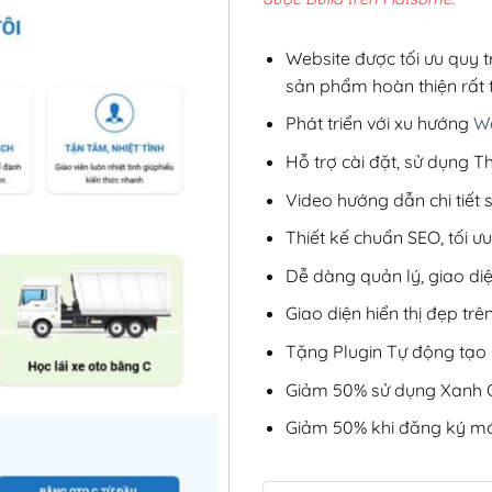
2,8
Website được tối ưu quy t
sản phẩm hoàn thiện rất t
Phát triển với xu hướng
We
Hỗ trợ cài đặt, sử dụng
Video hướng dẫn chi tiết
Thiết kế chuẩn SEO, tối 
Dễ dàng quản lý, giao di
Giao diện hiển thị đẹp trên
Tặng Plugin Tự động tạo b
Giảm 50% sử dụng Xanh C
Giảm 50% khi đăng ký mớ