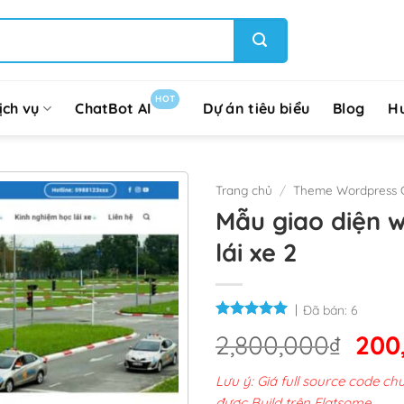
HOT
ịch vụ
ChatBot AI
Dự án tiêu biểu
Blog
H
Trang chủ
/
Theme Wordpress G
Mẫu giao diện 
lái xe 2
Đã bán:
6
Giá
2,800,000
₫
200
gốc
Lưu ý: Giá full source code 
là:
được Build trên Flatsome.