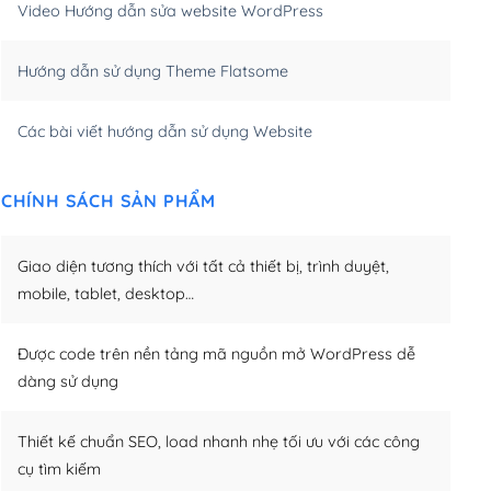
Video Hướng dẫn sửa website WordPress
m)
(+650,000₫)
Hướng dẫn sử dụng Theme Flatsome
m)
(+950,000₫)
Các bài viết hướng dẫn sử dụng Website
CHÍNH SÁCH SẢN PHẨM
Giao diện tương thích với tất cả thiết bị, trình duyệt,
mobile, tablet, desktop…
Được code trên nền tảng mã nguồn mở WordPress dễ
dàng sử dụng
Thiết kế chuẩn SEO, load nhanh nhẹ tối ưu với các công
cụ tìm kiếm