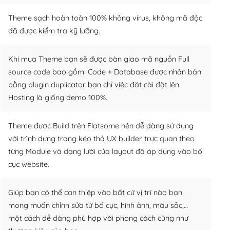
Theme sạch hoàn toàn 100% không virus, không mã độc
đã được kiểm tra kỹ lưỡng.
Khi mua Theme bạn sẽ được bàn giao mã nguồn Full
source code bao gồm: Code + Database được nhân bản
bằng plugin duplicator bạn chỉ việc đăt cài đặt lên
Hosting là giống demo 100%.
Theme được Build trên Flatsome nên dễ dàng sử dụng
với trình dựng trang kéo thả UX builder trực quan theo
từng Module và dạng lưới của layout đã áp dụng vào bố
cục website.
Giúp bạn có thể can thiệp vào bất cứ vị trí nào bạn
mong muốn chỉnh sửa từ bố cục, hình ảnh, màu sắc,…
một cách dễ dàng phù hợp với phong cách cũng như