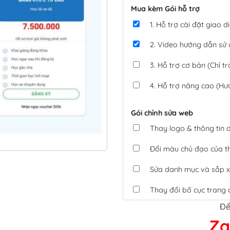
Mua kèm Gói hỗ trợ
1. Hỗ trợ cài đặt giao
2. Video hướng dẫn sử
3. Hỗ trợ cơ bản (Chỉ tr
4. Hỗ trợ nâng cao (Hư
Gói chỉnh sửa web
Thay logo & thông tin
Đổi màu chủ đạo của 
Sửa danh mục và sắp x
Thay đổi bố cục trang 
Để
Tích hợp thanh toán 
Za