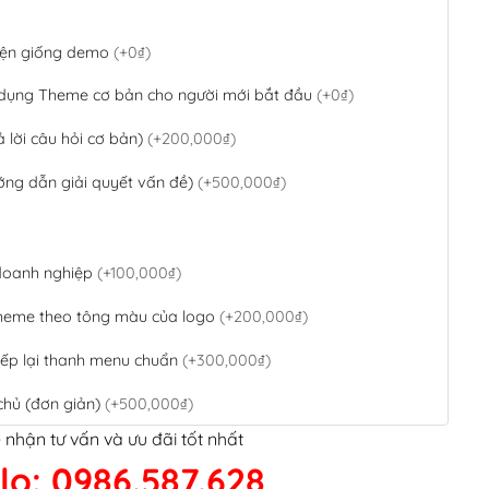
 diện giống demo
(+0₫)
 dụng Theme cơ bản cho người mới bắt đầu
(+0₫)
ả lời câu hỏi cơ bản)
(+200,000₫)
ớng dẫn giải quyết vấn đề)
(+500,000₫)
 doanh nghiệp
(+100,000₫)
theme theo tông màu của logo
(+200,000₫)
ếp lại thanh menu chuẩn
(+300,000₫)
chủ (đơn giản)
(+500,000₫)
 nhận tư vấn và ưu đãi tốt nhất
QR Code ngân hàng
(+100,000₫)
lo: 0986.587.628