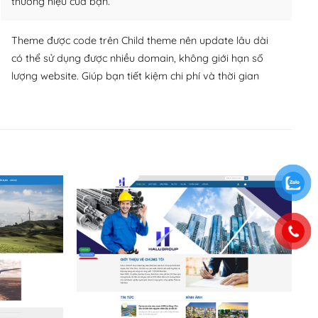
thương hiệu của bạn.
Theme được code trên Child theme nên update lâu dài
có thể sử dụng được nhiều domain, không giới hạn số
lượng website. Giúp bạn tiết kiệm chi phí và thời gian