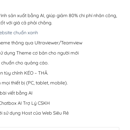
00,000₫.
là:
200,000₫.
rình sản xuất bằng AI, giúp giảm 80% chi phí nhân công,
ốt với giá cả phải chăng.
bsite chuẩn xanh
 Theme thông qua Ultraviewer/Teamview
 sử dụng Theme cơ bản cho người mới
ưu chuẩn cho quảng cáo.
ện tùy chỉnh KÉO – THẢ.
 mọi thiết bị (PC, tablet, mobile).
ài viết bằng AI
hatbox AI Trợ Lý CSKH
i sử dụng Host của Web Siêu Rẻ