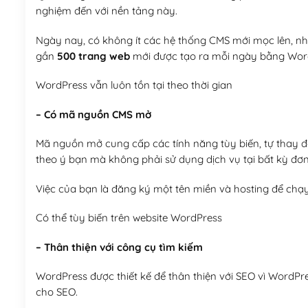
nghiệm đến với nền tảng này.
Ngày nay, có không ít các hệ thống CMS mới mọc lên, như
gần
500 trang web
mới được tạo ra mỗi ngày bằng Wor
WordPress vẫn luôn tồn tại theo thời gian
– Có mã nguồn CMS mở
Mã nguồn mở cung cấp các tính năng tùy biến, tự thay đổi
theo ý bạn mà không phải sử dụng dịch vụ tại bất kỳ đơn
Việc của bạn là đăng ký một tên miền và hosting để chạ
Có thể tùy biến trên website WordPress
– Thân thiện với công cụ tìm kiếm
WordPress được thiết kế để thân thiện với SEO vì WordPr
cho SEO.