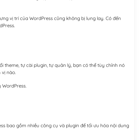
ng vị trí của WordPress cũng không bị lung lay. Có đến
dPress.
 theme, tự cài plugin, tự quản lý, bạn có thể tùy chỉnh nó
 vị nào.
y WordPress.
ess bao gồm nhiều công cụ và plugin để tối ưu hóa nội dung