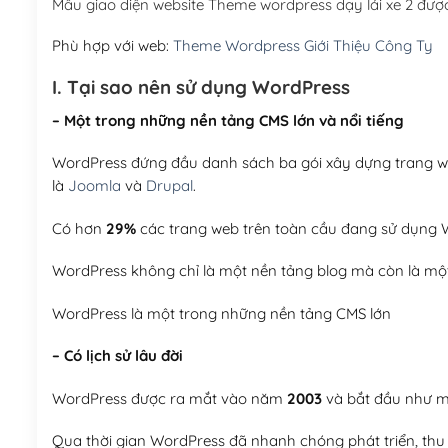
Mẫu giao diện website Theme wordpress dạy lái xe 2 đư
Phù hợp với web:
Theme Wordpress Giới Thiệu Công Ty
I. Tại sao nên sử dụng WordPress
– Một trong những nền tảng CMS lớn và nổi tiếng
WordPress đứng đầu danh sách ba gói xây dựng trang web
là
Joomla
và
Drupal
.
Có hơn
29%
các trang web trên toàn cầu đang sử dụng W
WordPress không chỉ là một nền tảng blog mà còn là một
WordPress là một trong những nền tảng CMS lớn
– Có lịch sử lâu đời
WordPress được ra mắt vào năm
2003
và bắt đầu như mộ
Qua thời gian WordPress đã nhanh chóng phát triển, thu h