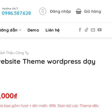
Đăng nhập
Giỏ hàng
0986.587.628
ướng dẫn
Demo
Liên hệ
iới Thiệu Công Ty
website Theme wordpress dạy
Giá
,000
₫
hiện
chưa bao gồm host + tên miền. 99% Toàn bộ các Theme đều
tại