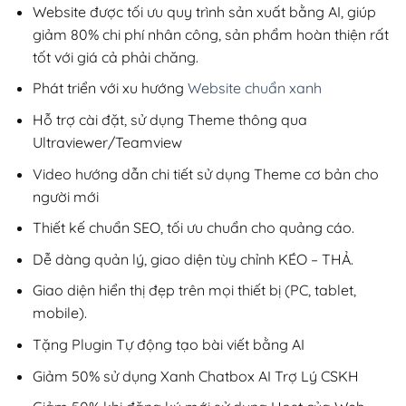
200,000₫.
Website được tối ưu quy trình sản xuất bằng AI, giúp
giảm 80% chi phí nhân công, sản phẩm hoàn thiện rất
tốt với giá cả phải chăng.
Phát triển với xu hướng
Website chuẩn xanh
Hỗ trợ cài đặt, sử dụng Theme thông qua
Ultraviewer/Teamview
Video hướng dẫn chi tiết sử dụng Theme cơ bản cho
người mới
Thiết kế chuẩn SEO, tối ưu chuẩn cho quảng cáo.
Dễ dàng quản lý, giao diện tùy chỉnh KÉO – THẢ.
Giao diện hiển thị đẹp trên mọi thiết bị (PC, tablet,
mobile).
Tặng Plugin Tự động tạo bài viết bằng AI
Giảm 50% sử dụng Xanh Chatbox AI Trợ Lý CSKH