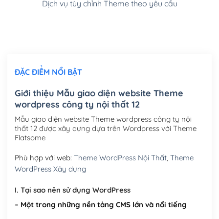
Dịch vụ tùy chỉnh Theme theo yêu cầu
Cài đặt SMTP Mail cho site Wordpress
(+100,000₫)
Thiết kế logo đơn giản để đăng web
(+300,000₫)
Chỉnh sửa site theo yêu cầu tuỳ chọn
(+2,000,000₫)
ĐẶC ĐIỂM NỔI BẬT
Mua thêm Host + Tên miền
Tên miền quốc tế .com .net .org (1 năm)
(+300,000₫)
Giới thiệu Mẫu giao diện website Theme
wordpress công ty nội thất 12
Tên miền Việt Nam .vn (1 năm)
(+550,000₫)
Mẫu giao diện website Theme wordpress công ty nội
Hosting 2GB SSD (1 năm)
(+450,000₫)
thất 12 được xây dựng dựa trên Wordpress với Theme
Flatsome
Hosting 3GB SSD (1 năm)
(+550,000₫)
Phù hợp với web:
Theme WordPress Nội Thất
,
Theme
Hosting 5GB SSD (1 năm)
(+650,000₫)
WordPress Xây dựng
Hosting 8GB SSD (1 năm)
(+950,000₫)
I. Tại sao nên sử dụng WordPress
– Một trong những nền tảng CMS lớn và nổi tiếng