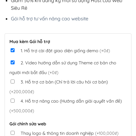
Giảm 50% khi đăng ký mới sử dụng Host của Web
Siêu Rẻ
Gói hỗ trợ tư vấn nâng cao website
Mua kèm Gói hỗ trợ
1. Hỗ trợ cài đặt giao diện giống demo
(+0₫)
2. Video hướng dẫn sử dụng Theme cơ bản cho
người mới bắt đầu
(+0₫)
3. Hỗ trợ cơ bản (Chỉ trả lời câu hỏi cơ bản)
(+200,000₫)
4. Hỗ trợ nâng cao (Hướng dẫn giải quyết vấn đề)
(+500,000₫)
Gói chỉnh sửa web
Thay logo & thông tin doanh nghiệp
(+100,000₫)