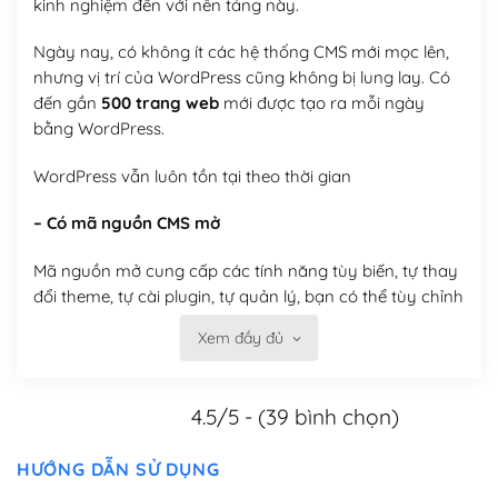
kinh nghiệm đến với nền tảng này.
Ngày nay, có không ít các hệ thống CMS mới mọc lên,
nhưng vị trí của WordPress cũng không bị lung lay. Có
đến gần
500 trang web
mới được tạo ra mỗi ngày
bằng WordPress.
WordPress vẫn luôn tồn tại theo thời gian
– Có mã nguồn CMS mở
Mã nguồn mở cung cấp các tính năng tùy biến, tự thay
đổi theme, tự cài plugin, tự quản lý, bạn có thể tùy chỉnh
nó theo ý bạn mà không phải sử dụng dịch vụ tại bất
Xem đầy đủ
kỳ đơn vị nào.
Việc của bạn là đăng ký một tên miền và hosting để
4.5/5 - (39 bình chọn)
chạy WordPress.
Có thể tùy biến trên website WordPress
HƯỚNG DẪN SỬ DỤNG