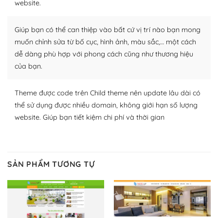
website.
nhiều plugin trả phí hoặc miễn phí.
Nhờ lượng người dùng đông đảo, thư viện themes và
Giúp bạn có thể can thiệp vào bất cứ vị trí nào bạn mong
plugin của WordPress rất phong phú. Bạn có thể thỏa
muốn chỉnh sửa từ bố cục, hình ảnh, màu sắc,… một cách
thích chọn lựa plugin và themes phù hợp cho mục đích
dễ dàng phù hợp với phong cách cũng như thương hiệu
lập website của mình.
của bạn.
WordPress đa dạng plugin và themes
Theme được code trên Child theme nên update lâu dài có
– Dễ sử dụng
thể sử dụng được nhiều domain, không giới hạn số lượng
website. Giúp bạn tiết kiệm chi phí và thời gian
Với mọi Hosting bất kỳ thì WordPress đều có thể dễ
dàng thiết lập vì thực tế nó đã cung cấp khoảng 60%
toàn bộ web.
SẢN PHẨM TƯƠNG TỰ
Và bạn có toàn quyền tự do khi quyết định nơi lưu trữ
trang web WordPress của bạn.
Dễ dàng lựa chọn Hosting cho website WordPress