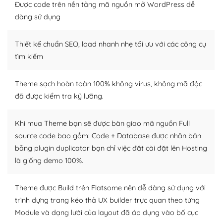
thiết kế tốt, bạn có thể tự sửa đổi. Nếu không bạn có thể
Được code trên nền tảng mã nguồn mở WordPress dễ
tìm kiếm chúng trên Internet hoặc nhờ chuyên gia.
dàng sử dụng
Dễ dàng tùy chỉnh trên WordPress
Thiết kế chuẩn SEO, load nhanh nhẹ tối ưu với các công cụ
– Sở hữu một cộng đồng lớn, sẵn sàng hỗ trợ
tìm kiếm
WordPress là nơi lưu trữ cho một diễn đàn cộng đồng
Theme sạch hoàn toàn 100% không virus, không mã độc
khổng lồ được kiểm duyệt bởi các nhân viên và những
đã được kiểm tra kỹ lưỡng.
người cuồng tín WordPress.
Nếu bạn gặp khó khăn, bạn có thể lên mạng và tìm
Khi mua Theme bạn sẽ được bàn giao mã nguồn Full
kiếm những cộng đồng WordPress, họ sẽ giúp bạn trả
source code bao gồm: Code + Database được nhân bản
lời, giải đáp vấn đề của bạn.
bằng plugin duplicator bạn chỉ việc đăt cài đặt lên Hosting
là giống demo 100%.
Cộng đồng sử dụng WordPress sẵn sàng hỗ trợ bạn
– Đa dạng plugin và themes
Theme được Build trên Flatsome nên dễ dàng sử dụng với
trình dựng trang kéo thả UX builder trực quan theo từng
Plugin mở rộng là thành phần cài đặt thêm vào
Module và dạng lưới của layout đã áp dụng vào bố cục
WordPress để tăng thêm các tính năng cần thiết. Có