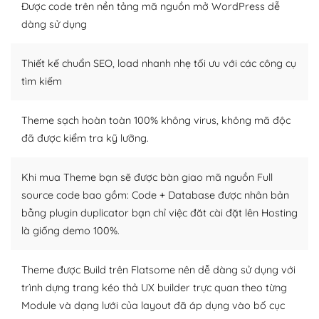
Được code trên nền tảng mã nguồn mở WordPress dễ
tìm kiếm chúng trên Internet hoặc nhờ chuyên gia.
dàng sử dụng
Dễ dàng tùy chỉnh trên WordPress
Thiết kế chuẩn SEO, load nhanh nhẹ tối ưu với các công cụ
– Sở hữu một cộng đồng lớn, sẵn sàng hỗ trợ
tìm kiếm
WordPress là nơi lưu trữ cho một diễn đàn cộng đồng
khổng lồ được kiểm duyệt bởi các nhân viên và những
Theme sạch hoàn toàn 100% không virus, không mã độc
người cuồng tín WordPress.
đã được kiểm tra kỹ lưỡng.
Nếu bạn gặp khó khăn, bạn có thể lên mạng và tìm
kiếm những cộng đồng WordPress, họ sẽ giúp bạn trả
Khi mua Theme bạn sẽ được bàn giao mã nguồn Full
lời, giải đáp vấn đề của bạn.
source code bao gồm: Code + Database được nhân bản
bằng plugin duplicator bạn chỉ việc đăt cài đặt lên Hosting
Cộng đồng sử dụng WordPress sẵn sàng hỗ trợ bạn
là giống demo 100%.
– Đa dạng plugin và themes
Theme được Build trên Flatsome nên dễ dàng sử dụng với
Plugin mở rộng là thành phần cài đặt thêm vào
trình dựng trang kéo thả UX builder trực quan theo từng
WordPress để tăng thêm các tính năng cần thiết. Có
Module và dạng lưới của layout đã áp dụng vào bố cục
nhiều plugin trả phí hoặc miễn phí.