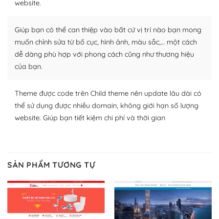
website.
Nhờ lượng người dùng đông đảo, thư viện themes và
Giúp bạn có thể can thiệp vào bất cứ vị trí nào bạn mong
plugin của WordPress rất phong phú. Bạn có thể thỏa
thích chọn lựa plugin và themes phù hợp cho mục đích
muốn chỉnh sửa từ bố cục, hình ảnh, màu sắc,… một cách
lập website của mình.
dễ dàng phù hợp với phong cách cũng như thương hiệu
của bạn.
WordPress đa dạng plugin và themes
Theme được code trên Child theme nên update lâu dài có
– Dễ sử dụng
thể sử dụng được nhiều domain, không giới hạn số lượng
Với mọi Hosting bất kỳ thì WordPress đều có thể dễ
website. Giúp bạn tiết kiệm chi phí và thời gian
dàng thiết lập vì thực tế nó đã cung cấp khoảng 60%
toàn bộ web.
Và bạn có toàn quyền tự do khi quyết định nơi lưu trữ
SẢN PHẨM TƯƠNG TỰ
trang web WordPress của bạn.
Dễ dàng lựa chọn Hosting cho website WordPress
– Bảo mật cực tốt