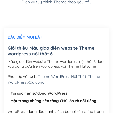
Dịch vụ tùy chỉnh Theme theo yêu cầu
Cài đặt SMTP Mail cho site Wordpress
(+100,000₫)
Thiết kế logo đơn giản để đăng web
(+300,000₫)
Chỉnh sửa site theo yêu cầu tuỳ chọn
(+2,000,000₫)
ĐẶC ĐIỂM NỔI BẬT
Mua thêm Host + Tên miền
Tên miền quốc tế .com .net .org (1 năm)
(+300,000₫)
Giới thiệu Mẫu giao diện website Theme
wordpress nội thất 6
Tên miền Việt Nam .vn (1 năm)
(+550,000₫)
Mẫu giao diện website Theme wordpress nội thất 6 được
Hosting 2GB SSD (1 năm)
(+450,000₫)
xây dựng dựa trên Wordpress với Theme Flatsome
Hosting 3GB SSD (1 năm)
(+550,000₫)
Phù hợp với web:
Theme WordPress Nội Thất
,
Theme
WordPress Xây dựng
Hosting 5GB SSD (1 năm)
(+650,000₫)
I. Tại sao nên sử dụng WordPress
Hosting 8GB SSD (1 năm)
(+950,000₫)
– Một trong những nền tảng CMS lớn và nổi tiếng
WordPress đứng đầu danh sách ba gói xây dựng trang