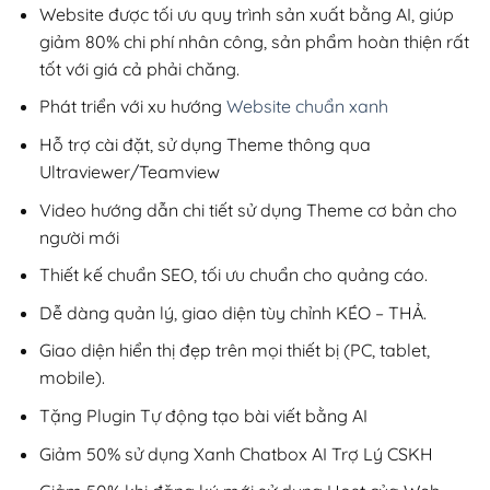
200,000₫.
Website được tối ưu quy trình sản xuất bằng AI, giúp
giảm 80% chi phí nhân công, sản phẩm hoàn thiện rất
tốt với giá cả phải chăng.
Phát triển với xu hướng
Website chuẩn xanh
Hỗ trợ cài đặt, sử dụng Theme thông qua
Ultraviewer/Teamview
Video hướng dẫn chi tiết sử dụng Theme cơ bản cho
người mới
Thiết kế chuẩn SEO, tối ưu chuẩn cho quảng cáo.
Dễ dàng quản lý, giao diện tùy chỉnh KÉO – THẢ.
Giao diện hiển thị đẹp trên mọi thiết bị (PC, tablet,
mobile).
Tặng Plugin Tự động tạo bài viết bằng AI
Giảm 50% sử dụng Xanh Chatbox AI Trợ Lý CSKH