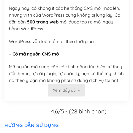
Ngày nay, có không ít các hệ thống CMS mới mọc lên,
nhưng vị trí của WordPress cũng không bị lung lay. Có
đến gần
500 trang web
mới được tạo ra mỗi ngày
bằng WordPress.
WordPress vẫn luôn tồn tại theo thời gian
– Có mã nguồn CMS mở
Mã nguồn mở cung cấp các tính năng tùy biến, tự thay
đổi theme, tự cài plugin, tự quản lý, bạn có thể tùy chỉnh
nó theo ý bạn mà không phải sử dụng dịch vụ tại bất
kỳ đơn vị nào.
Xem đầy đủ
Việc của bạn là đăng ký một tên miền và hosting để
chạy WordPress.
4.6/5 - (28 bình chọn)
Có thể tùy biến trên website WordPress
HƯỚNG DẪN SỬ DỤNG
– Thân thiện với công cụ tìm kiếm