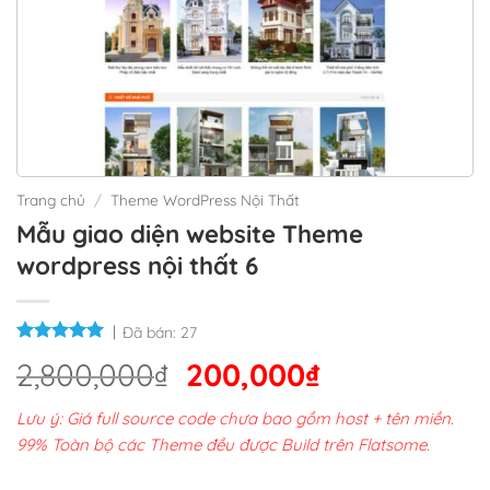
Trang chủ
/
Theme WordPress Nội Thất
Mẫu giao diện website Theme
wordpress nội thất 6
Đã bán:
27
Giá
Giá
2,800,000
₫
200,000
₫
gốc
hiện
Lưu ý: Giá full source code chưa bao gồm host + tên miền.
là:
tại
99% Toàn bộ các Theme đều được Build trên Flatsome.
2,800,000₫.
là: