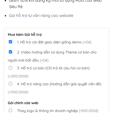
Giảm 50% khi đăng ký mới sử dụng Host của Web
Siêu Rẻ
Gói hỗ trợ tư vấn nâng cao website
Mua kèm Gói hỗ trợ
1. Hỗ trợ cài đặt giao diện giống demo
(+0₫)
2. Video hướng dẫn sử dụng Theme cơ bản cho
người mới bắt đầu
(+0₫)
3. Hỗ trợ cơ bản (Chỉ trả lời câu hỏi cơ bản)
(+200,000₫)
4. Hỗ trợ nâng cao (Hướng dẫn giải quyết vấn đề)
(+500,000₫)
Gói chỉnh sửa web
Thay logo & thông tin doanh nghiệp
(+100,000₫)