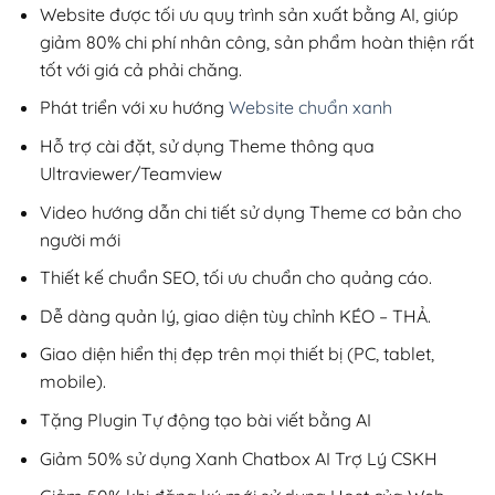
200,000₫.
Website được tối ưu quy trình sản xuất bằng AI, giúp
giảm 80% chi phí nhân công, sản phẩm hoàn thiện rất
tốt với giá cả phải chăng.
Phát triển với xu hướng
Website chuẩn xanh
Hỗ trợ cài đặt, sử dụng Theme thông qua
Ultraviewer/Teamview
Video hướng dẫn chi tiết sử dụng Theme cơ bản cho
người mới
Thiết kế chuẩn SEO, tối ưu chuẩn cho quảng cáo.
Dễ dàng quản lý, giao diện tùy chỉnh KÉO – THẢ.
Giao diện hiển thị đẹp trên mọi thiết bị (PC, tablet,
mobile).
Tặng Plugin Tự động tạo bài viết bằng AI
Giảm 50% sử dụng Xanh Chatbox AI Trợ Lý CSKH