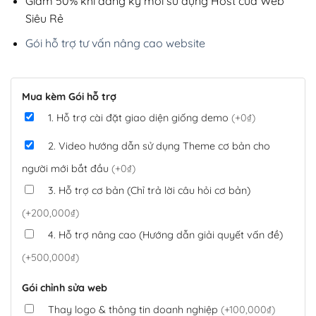
Giảm 50% khi đăng ký mới sử dụng Host của Web
Siêu Rẻ
Gói hỗ trợ tư vấn nâng cao website
Mua kèm Gói hỗ trợ
1. Hỗ trợ cài đặt giao diện giống demo
(+0₫)
2. Video hướng dẫn sử dụng Theme cơ bản cho
người mới bắt đầu
(+0₫)
3. Hỗ trợ cơ bản (Chỉ trả lời câu hỏi cơ bản)
(+200,000₫)
4. Hỗ trợ nâng cao (Hướng dẫn giải quyết vấn đề)
(+500,000₫)
Gói chỉnh sửa web
Thay logo & thông tin doanh nghiệp
(+100,000₫)