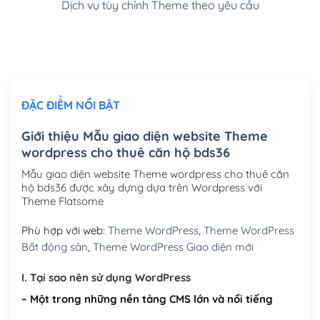
Dịch vụ tùy chỉnh Theme theo yêu cầu
Cài đặt SMTP Mail cho site Wordpress
(+100,000₫)
Thiết kế logo đơn giản để đăng web
(+300,000₫)
Chỉnh sửa site theo yêu cầu tuỳ chọn
(+2,000,000₫)
ĐẶC ĐIỂM NỔI BẬT
Mua thêm Host + Tên miền
Tên miền quốc tế .com .net .org (1 năm)
(+300,000₫)
Giới thiệu Mẫu giao diện website Theme
wordpress cho thuê căn hộ bds36
Tên miền Việt Nam .vn (1 năm)
(+550,000₫)
Mẫu giao diện website Theme wordpress cho thuê căn
Hosting 2GB SSD (1 năm)
(+450,000₫)
hộ bds36 được xây dựng dựa trên Wordpress với
Theme Flatsome
Hosting 3GB SSD (1 năm)
(+550,000₫)
Phù hợp với web:
Theme WordPress
,
Theme WordPress
Hosting 5GB SSD (1 năm)
(+650,000₫)
Bất động sản
,
Theme WordPress Giao diện mới
Hosting 8GB SSD (1 năm)
(+950,000₫)
I. Tại sao nên sử dụng WordPress
– Một trong những nền tảng CMS lớn và nổi tiếng