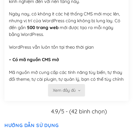
kinh nghiệm đến với nền tảng này.
Ngày nay, có không ít các hệ thống CMS mới mọc lên,
nhưng vị trí của WordPress cũng không bị lung lay. Có
đến gần
500 trang web
mới được tạo ra mỗi ngày
bằng WordPress.
WordPress vẫn luôn tồn tại theo thời gian
– Có mã nguồn CMS mở
Mã nguồn mở cung cấp các tính năng tùy biến, tự thay
đổi theme, tự cài plugin, tự quản lý, bạn có thể tùy chỉnh
nó theo ý bạn mà không phải sử dụng dịch vụ tại bất
Xem đầy đủ
kỳ đơn vị nào.
Việc của bạn là đăng ký một tên miền và hosting để
4.9/5 - (42 bình chọn)
chạy WordPress.
Có thể tùy biến trên website WordPress
HƯỚNG DẪN SỬ DỤNG