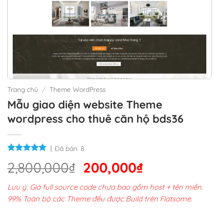
Trang chủ
/
Theme WordPress
Mẫu giao diện website Theme
wordpress cho thuê căn hộ bds36
Đã bán:
8
Giá
Giá
2,800,000
₫
200,000
₫
gốc
hiện
Lưu ý: Giá full source code chưa bao gồm host + tên miền.
là:
tại
99% Toàn bộ các Theme đều được Build trên Flatsome.
2,800,000₫.
là: