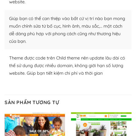
website.
nhiều plugin trả phí hoặc miễn phí.
Nhờ lượng người dùng đông đảo, thư viện themes và
Giúp bạn có thể can thiệp vào bất cứ vị trí nào bạn mong
plugin của WordPress rất phong phú. Bạn có thể thỏa
muốn chỉnh sửa từ bố cục, hình ảnh, màu sắc,… một cách
thích chọn lựa plugin và themes phù hợp cho mục đích
dễ dàng phù hợp với phong cách cũng như thương hiệu
lập website của mình.
của bạn.
WordPress đa dạng plugin và themes
Theme được code trên Child theme nên update lâu dài có
– Dễ sử dụng
thể sử dụng được nhiều domain, không giới hạn số lượng
website. Giúp bạn tiết kiệm chi phí và thời gian
Với mọi Hosting bất kỳ thì WordPress đều có thể dễ
dàng thiết lập vì thực tế nó đã cung cấp khoảng 60%
toàn bộ web.
SẢN PHẨM TƯƠNG TỰ
Và bạn có toàn quyền tự do khi quyết định nơi lưu trữ
trang web WordPress của bạn.
Dễ dàng lựa chọn Hosting cho website WordPress