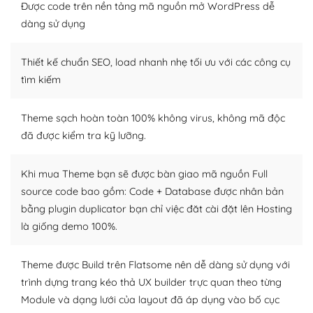
thiết kế tốt, bạn có thể tự sửa đổi. Nếu không bạn có thể
Được code trên nền tảng mã nguồn mở WordPress dễ
tìm kiếm chúng trên Internet hoặc nhờ chuyên gia.
dàng sử dụng
Dễ dàng tùy chỉnh trên WordPress
Thiết kế chuẩn SEO, load nhanh nhẹ tối ưu với các công cụ
– Sở hữu một cộng đồng lớn, sẵn sàng hỗ trợ
tìm kiếm
WordPress là nơi lưu trữ cho một diễn đàn cộng đồng
Theme sạch hoàn toàn 100% không virus, không mã độc
khổng lồ được kiểm duyệt bởi các nhân viên và những
đã được kiểm tra kỹ lưỡng.
người cuồng tín WordPress.
Nếu bạn gặp khó khăn, bạn có thể lên mạng và tìm
Khi mua Theme bạn sẽ được bàn giao mã nguồn Full
kiếm những cộng đồng WordPress, họ sẽ giúp bạn trả
source code bao gồm: Code + Database được nhân bản
lời, giải đáp vấn đề của bạn.
bằng plugin duplicator bạn chỉ việc đăt cài đặt lên Hosting
là giống demo 100%.
Cộng đồng sử dụng WordPress sẵn sàng hỗ trợ bạn
– Đa dạng plugin và themes
Theme được Build trên Flatsome nên dễ dàng sử dụng với
trình dựng trang kéo thả UX builder trực quan theo từng
Plugin mở rộng là thành phần cài đặt thêm vào
Module và dạng lưới của layout đã áp dụng vào bố cục
WordPress để tăng thêm các tính năng cần thiết. Có