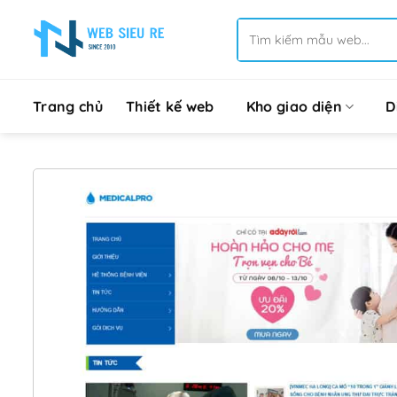
Bỏ
Tìm
qua
kiếm:
nội
dung
Trang chủ
Thiết kế web
Kho giao diện
D