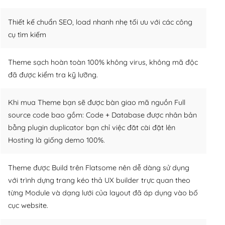
Thiết kế chuẩn SEO, load nhanh nhẹ tối ưu với các công
cụ tìm kiếm
Theme sạch hoàn toàn 100% không virus, không mã độc
đã được kiểm tra kỹ lưỡng.
Khi mua Theme bạn sẽ được bàn giao mã nguồn Full
source code bao gồm: Code + Database được nhân bản
bằng plugin duplicator bạn chỉ việc đăt cài đặt lên
Hosting là giống demo 100%.
Theme được Build trên Flatsome nên dễ dàng sử dụng
với trình dựng trang kéo thả UX builder trực quan theo
từng Module và dạng lưới của layout đã áp dụng vào bố
cục website.