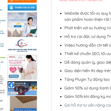
2,8
Website được tối ưu quy t
sản phẩm hoàn thiện rất t
Phát triển với xu hướng
We
Hỗ trợ cài đặt, sử dụng
Video hướng dẫn chi tiết
Thiết kế chuẩn SEO, tối 
Dễ dàng quản lý, giao di
Giao diện hiển thị đẹp trên
Tặng Plugin Tự động tạo b
Giảm 50% sử dụng Xanh C
Giảm 50% khi đăng ký mớ
Gói hỗ trợ tư vấn nâng ca