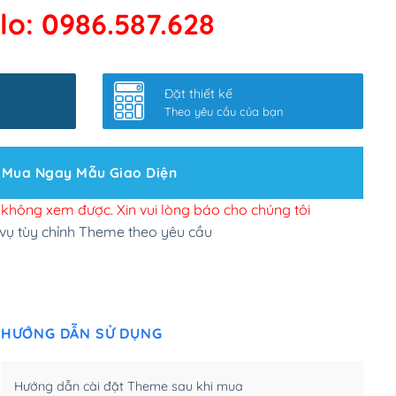
lo: 0986.587.628
 kết google, cập nhật sitemap
(+50,000₫)
nhanh
(+0₫)
Đặt thiết kế
ở slider chính
(+200,000₫)
Theo yêu cầu của bạn
 bộ site theo yêu cầu
(+150,000₫)
Mua Ngay Mẫu Giao Diện
 site Wordpress
(+100,000₫)
n để đăng web
(+300,000₫)
i không xem được. Xin vui lòng báo cho chúng tôi
 vụ tùy chỉnh Theme theo yêu cầu
u cầu tuỳ chọn
(+2,000,000₫)
.net .org (1 năm)
(+300,000₫)
HƯỚNG DẪN SỬ DỤNG
(1 năm)
(+550,000₫)
m)
(+450,000₫)
Hướng dẫn cài đặt Theme sau khi mua