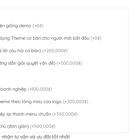
 diện giống demo
(+0₫)
 dụng Theme cơ bản cho người mới bắt đầu
(+0₫)
ả lời câu hỏi cơ bản)
(+200,000₫)
ớng dẫn giải quyết vấn đề)
(+500,000₫)
 doanh nghiệp
(+100,000₫)
theme theo tông màu của logo
(+200,000₫)
ếp lại thanh menu chuẩn
(+300,000₫)
chủ (đơn giản)
(+500,000₫)
 nhận tư vấn và ưu đãi tốt nhất
QR Code ngân hàng
(+100,000₫)