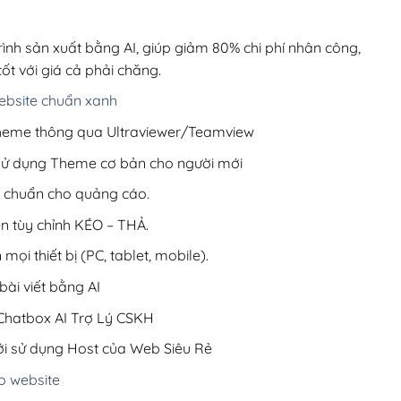
00,000₫.
là:
200,000₫.
rình sản xuất bằng AI, giúp giảm 80% chi phí nhân công,
ốt với giá cả phải chăng.
bsite chuẩn xanh
 Theme thông qua Ultraviewer/Teamview
 sử dụng Theme cơ bản cho người mới
ưu chuẩn cho quảng cáo.
ện tùy chỉnh KÉO – THẢ.
 mọi thiết bị (PC, tablet, mobile).
ài viết bằng AI
hatbox AI Trợ Lý CSKH
i sử dụng Host của Web Siêu Rẻ
o website