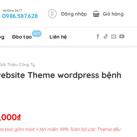
Đăng nhập
Giỏ hàng
0986.587.628
HOT
og
Đào tạo
Liên hệ
iới Thiệu Công Ty
website Theme wordpress bệnh
Giá
,000
₫
hiện
chưa bao gồm host + tên miền. 99% Toàn bộ các Theme đều
tại