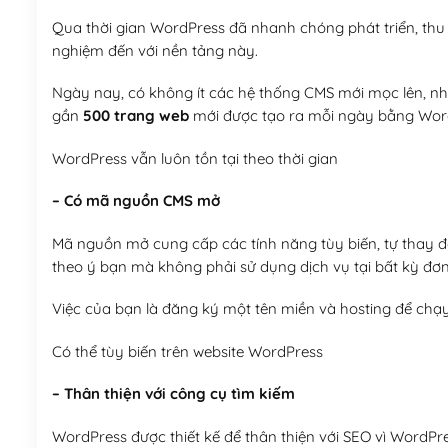
Qua thời gian WordPress đã nhanh chóng phát triển, thu h
nghiệm đến với nền tảng này.
Ngày nay, có không ít các hệ thống CMS mới mọc lên, như
gần
500 trang web
mới được tạo ra mỗi ngày bằng Wor
WordPress vẫn luôn tồn tại theo thời gian
– Có mã nguồn CMS mở
Mã nguồn mở cung cấp các tính năng tùy biến, tự thay đổi
theo ý bạn mà không phải sử dụng dịch vụ tại bất kỳ đơn
Việc của bạn là đăng ký một tên miền và hosting để chạ
Có thể tùy biến trên website WordPress
– Thân thiện với công cụ tìm kiếm
WordPress được thiết kế để thân thiện với SEO vì WordPr