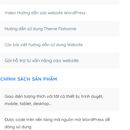
m)
(+550,000₫)
Video Hướng dẫn sửa website WordPress
m)
(+650,000₫)
Hướng dẫn sử dụng Theme Flatsome
m)
(+950,000₫)
Các bài viết hướng dẫn sử dụng Website
Gói hỗ trợ tư vấn nâng cao website
CHÍNH SÁCH SẢN PHẨM
Giao diện tương thích với tất cả thiết bị, trình duyệt,
mobile, tablet, desktop…
Được code trên nền tảng mã nguồn mở WordPress dễ
dàng sử dụng