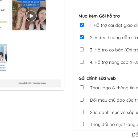
Mua kèm Gói hỗ trợ
1. Hỗ trợ cài đặt giao
2. Video hướng dẫn sử
3. Hỗ trợ cơ bản (Chỉ tr
4. Hỗ trợ nâng cao (Hư
Gói chỉnh sửa web
Thay logo & thông tin
Đổi màu chủ đạo của 
Sửa danh mục và sắp x
Thay đổi bố cục trang 
Để
Tích hợp thanh toán 