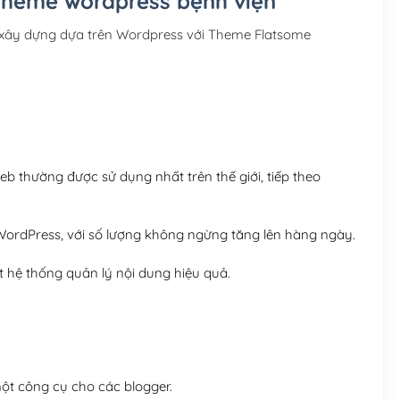
 Theme wordpress bệnh viện
Hosting 3GB SSD (1 nă
 xây dựng dựa trên Wordpress với Theme Flatsome
Hosting 5GB SSD (1 nă
Hosting 8GB SSD (1 nă
 thường được sử dụng nhất trên thế giới, tiếp theo
ordPress, với số lượng không ngừng tăng lên hàng ngày.
 hệ thống quản lý nội dung hiệu quả.
t công cụ cho các blogger.