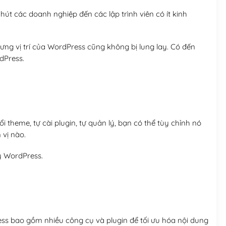
út các doanh nghiệp đến các lập trình viên có ít kinh
ng vị trí của WordPress cũng không bị lung lay. Có đến
dPress.
 theme, tự cài plugin, tự quản lý, bạn có thể tùy chỉnh nó
 vị nào.
y WordPress.
ess bao gồm nhiều công cụ và plugin để tối ưu hóa nội dung