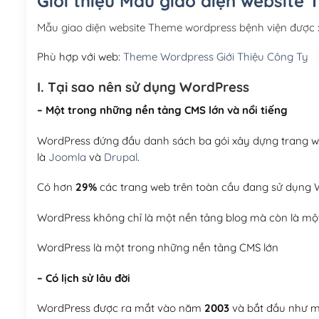
Giới thiệu Mẫu giao diện website
Mẫu giao diện website Theme wordpress bệnh viện được
Phù hợp với web:
Theme Wordpress Giới Thiệu Công Ty
I. Tại sao nên sử dụng WordPress
– Một trong những nền tảng CMS lớn và nổi tiếng
WordPress đứng đầu danh sách ba gói xây dựng trang web
là
Joomla
và
Drupal
.
Có hơn
29%
các trang web trên toàn cầu đang sử dụng W
WordPress không chỉ là một nền tảng blog mà còn là một
WordPress là một trong những nền tảng CMS lớn
– Có lịch sử lâu đời
WordPress được ra mắt vào năm
2003
và bắt đầu như mộ