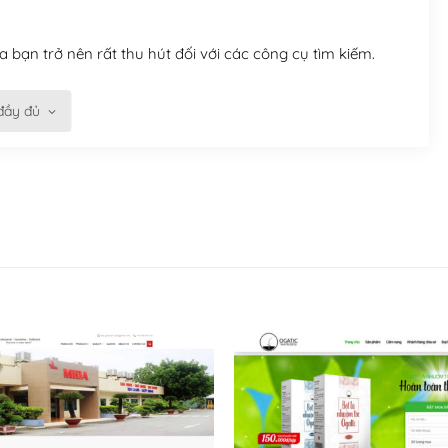
 bạn trở nên rất thu hút đối với các công cụ tìm kiếm.
đầy đủ
n trở nên dễ dàng và nhanh chóng. Với kho Theme
ở nên hấp dẫn và đơn giản hơn.
kế tốt, bạn có thể tự sửa đổi. Nếu không bạn có thể tìm
ổng lồ được kiểm duyệt bởi các nhân viên và những người