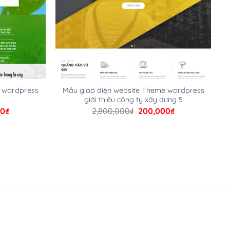
e wordpress
Mẫu giao diện website Theme wordpress
giới thiệu công ty xây dựng 5
Giá
Giá
Giá
00
₫
2,800,000
₫
200,000
₫
hiện
gốc
hiện
tại
là:
tại
00₫.
là:
2,800,000₫.
là:
200,000₫.
200,000₫.