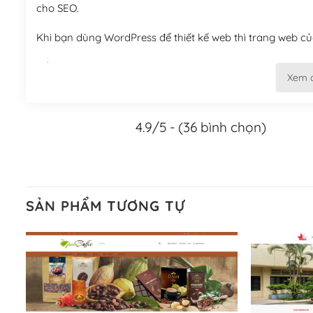
cho SEO.
Khi bạn dùng WordPress để thiết kế web thì trang web của
Tối ưu hóa công cụ tìm kiếm
Xem 
– Dễ dàng tùy chỉnh, sửa chữa
4.9/5 - (36 bình chọn)
Khi bạn sử dụng WordPress, thì vấn đề giao diện của bạ
WordPress đa dạng sẽ giúp việc thực hiện các thiết kế tr
Nếu bạn có các kỹ thuật cơ bản với một theme được thiết 
kiếm chúng trên Internet hoặc nhờ chuyên gia.
SẢN PHẨM TƯƠNG TỰ
Dễ dàng tùy chỉnh trên WordPress
– Sở hữu một cộng đồng lớn, sẵn sàng hỗ trợ
WordPress là nơi lưu trữ cho một diễn đàn cộng đồng kh
cuồng tín WordPress.