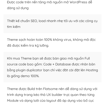
thiết kế tốt, bạn có thể tự sửa đổi. Nếu không bạn có thể
Được code trên nền tảng mã nguồn mở WordPress dễ
tìm kiếm chúng trên Internet hoặc nhờ chuyên gia.
dàng sử dụng
Dễ dàng tùy chỉnh trên WordPress
Thiết kế chuẩn SEO, load nhanh nhẹ tối ưu với các công cụ
– Sở hữu một cộng đồng lớn, sẵn sàng hỗ trợ
tìm kiếm
WordPress là nơi lưu trữ cho một diễn đàn cộng đồng
Theme sạch hoàn toàn 100% không virus, không mã độc
khổng lồ được kiểm duyệt bởi các nhân viên và những
đã được kiểm tra kỹ lưỡng.
người cuồng tín WordPress.
Nếu bạn gặp khó khăn, bạn có thể lên mạng và tìm
Khi mua Theme bạn sẽ được bàn giao mã nguồn Full
kiếm những cộng đồng WordPress, họ sẽ giúp bạn trả
source code bao gồm: Code + Database được nhân bản
lời, giải đáp vấn đề của bạn.
bằng plugin duplicator bạn chỉ việc đăt cài đặt lên Hosting
là giống demo 100%.
Cộng đồng sử dụng WordPress sẵn sàng hỗ trợ bạn
– Đa dạng plugin và themes
Theme được Build trên Flatsome nên dễ dàng sử dụng với
trình dựng trang kéo thả UX builder trực quan theo từng
Plugin mở rộng là thành phần cài đặt thêm vào
Module và dạng lưới của layout đã áp dụng vào bố cục
WordPress để tăng thêm các tính năng cần thiết. Có