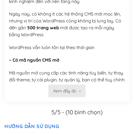
kinh nghiệm đến với nền tảng này.
Ngày nay, có không ít các hệ thống CMS mới mọc lên,
nhưng vị trí của WordPress cũng không bị lung lay. Có
đến gần
500 trang web
mới được tạo ra mỗi ngày
bằng WordPress.
WordPress vẫn luôn tồn tại theo thời gian
– Có mã nguồn CMS mở
Mã nguồn mở cung cấp các tính năng tùy biến, tự thay
đổi theme, tự cài plugin, tự quản lý, bạn có thể tùy chỉnh
nó theo ý bạn mà không phải sử dụng dịch vụ tại bất
Xem đầy đủ
kỳ đơn vị nào.
Việc của bạn là đăng ký một tên miền và hosting để
5/5 - (10 bình chọn)
chạy WordPress.
Có thể tùy biến trên website WordPress
HƯỚNG DẪN SỬ DỤNG