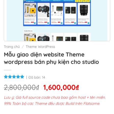
Trang chủ
/
Theme WordPress
Mẫu giao diện website Theme
wordpress bán phụ kiện cho studio
Đã bán:
14
Giá
Giá
2,800,000
₫
1,600,000
₫
gốc
hiện
Lưu ý: Giá full source code chưa bao gồm host + tên miền.
là:
tại
99% Toàn bộ các Theme đều được Build trên Flatsome.
2,800,000₫.
là: