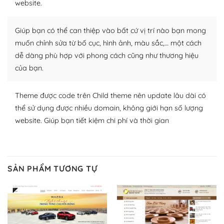
website.
nhiều plugin trả phí hoặc miễn phí.
Nhờ lượng người dùng đông đảo, thư viện themes và
Giúp bạn có thể can thiệp vào bất cứ vị trí nào bạn mong
plugin của WordPress rất phong phú. Bạn có thể thỏa
muốn chỉnh sửa từ bố cục, hình ảnh, màu sắc,… một cách
thích chọn lựa plugin và themes phù hợp cho mục đích
dễ dàng phù hợp với phong cách cũng như thương hiệu
lập website của mình.
của bạn.
WordPress đa dạng plugin và themes
Theme được code trên Child theme nên update lâu dài có
– Dễ sử dụng
thể sử dụng được nhiều domain, không giới hạn số lượng
website. Giúp bạn tiết kiệm chi phí và thời gian
Với mọi Hosting bất kỳ thì WordPress đều có thể dễ
dàng thiết lập vì thực tế nó đã cung cấp khoảng 60%
toàn bộ web.
SẢN PHẨM TƯƠNG TỰ
Và bạn có toàn quyền tự do khi quyết định nơi lưu trữ
trang web WordPress của bạn.
Dễ dàng lựa chọn Hosting cho website WordPress