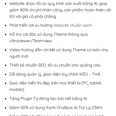
1,600,000₫
Website được tối ưu quy trình sản xuất bằng AI, giúp
giảm 80% chi phí nhân công, sản phẩm hoàn thiện rất
tốt với giá cả phải chăng.
Phát triển với xu hướng
Website chuẩn xanh
Hỗ trợ cài đặt, sử dụng Theme thông qua
Ultraviewer/Teamview
Video hướng dẫn chi tiết sử dụng Theme cơ bản cho
người mới
Thiết kế chuẩn SEO, tối ưu chuẩn cho quảng cáo.
Dễ dàng quản lý, giao diện tùy chỉnh KÉO – THẢ.
Giao diện hiển thị đẹp trên mọi thiết bị (PC, tablet,
mobile).
Tặng Plugin Tự động tạo bài viết bằng AI
Giảm 50% sử dụng Xanh Chatbox AI Trợ Lý CSKH