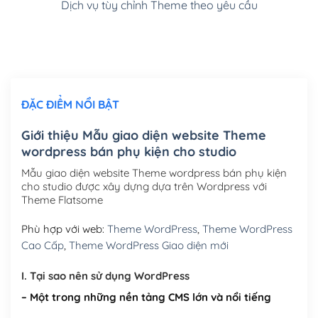
Dịch vụ tùy chỉnh Theme theo yêu cầu
Cài đặt SMTP Mail cho site Wordpress
(+100,000₫)
Thiết kế logo đơn giản để đăng web
(+300,000₫)
Chỉnh sửa site theo yêu cầu tuỳ chọn
(+2,000,000₫)
ĐẶC ĐIỂM NỔI BẬT
Mua thêm Host + Tên miền
Tên miền quốc tế .com .net .org (1 năm)
(+300,000₫)
Giới thiệu Mẫu giao diện website Theme
wordpress bán phụ kiện cho studio
Tên miền Việt Nam .vn (1 năm)
(+550,000₫)
Mẫu giao diện website Theme wordpress bán phụ kiện
Hosting 2GB SSD (1 năm)
(+450,000₫)
cho studio được xây dựng dựa trên Wordpress với
Theme Flatsome
Hosting 3GB SSD (1 năm)
(+550,000₫)
Phù hợp với web:
Theme WordPress
,
Theme WordPress
Hosting 5GB SSD (1 năm)
(+650,000₫)
Cao Cấp
,
Theme WordPress Giao diện mới
Hosting 8GB SSD (1 năm)
(+950,000₫)
I. Tại sao nên sử dụng WordPress
– Một trong những nền tảng CMS lớn và nổi tiếng