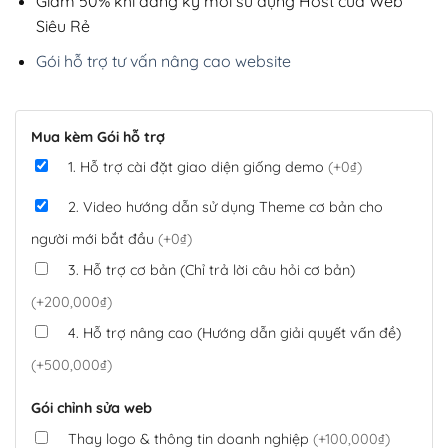
Giảm 50% khi đăng ký mới sử dụng Host của Web
Siêu Rẻ
Gói hỗ trợ tư vấn nâng cao website
Mua kèm Gói hỗ trợ
1. Hỗ trợ cài đặt giao diện giống demo
(+0₫)
2. Video hướng dẫn sử dụng Theme cơ bản cho
người mới bắt đầu
(+0₫)
3. Hỗ trợ cơ bản (Chỉ trả lời câu hỏi cơ bản)
(+200,000₫)
4. Hỗ trợ nâng cao (Hướng dẫn giải quyết vấn đề)
(+500,000₫)
Gói chỉnh sửa web
Thay logo & thông tin doanh nghiệp
(+100,000₫)