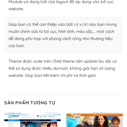
Module và dạng lưới của layout đã áp dụng vào bố cục
WordPress để tăng thêm các tính năng cần thiết. Có
website.
nhiều plugin trả phí hoặc miễn phí.
Nhờ lượng người dùng đông đảo, thư viện themes và
Giúp bạn có thể can thiệp vào bất cứ vị trí nào bạn mong
plugin của WordPress rất phong phú. Bạn có thể thỏa
muốn chỉnh sửa từ bố cục, hình ảnh, màu sắc,… một cách
thích chọn lựa plugin và themes phù hợp cho mục đích
dễ dàng phù hợp với phong cách cũng như thương hiệu
lập website của mình.
của bạn.
WordPress đa dạng plugin và themes
Theme được code trên Child theme nên update lâu dài có
– Dễ sử dụng
thể sử dụng được nhiều domain, không giới hạn số lượng
website. Giúp bạn tiết kiệm chi phí và thời gian
Với mọi Hosting bất kỳ thì WordPress đều có thể dễ
dàng thiết lập vì thực tế nó đã cung cấp khoảng 60%
toàn bộ web.
SẢN PHẨM TƯƠNG TỰ
Và bạn có toàn quyền tự do khi quyết định nơi lưu trữ
trang web WordPress của bạn.
Dễ dàng lựa chọn Hosting cho website WordPress