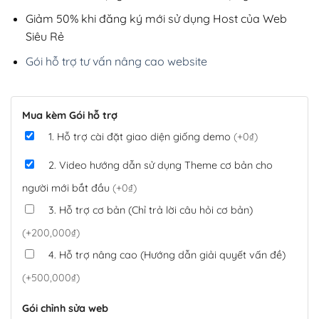
Giảm 50% khi đăng ký mới sử dụng Host của Web
Siêu Rẻ
Gói hỗ trợ tư vấn nâng cao website
Mua kèm Gói hỗ trợ
1. Hỗ trợ cài đặt giao diện giống demo
(+0₫)
2. Video hướng dẫn sử dụng Theme cơ bản cho
người mới bắt đầu
(+0₫)
3. Hỗ trợ cơ bản (Chỉ trả lời câu hỏi cơ bản)
(+200,000₫)
4. Hỗ trợ nâng cao (Hướng dẫn giải quyết vấn đề)
(+500,000₫)
Gói chỉnh sửa web