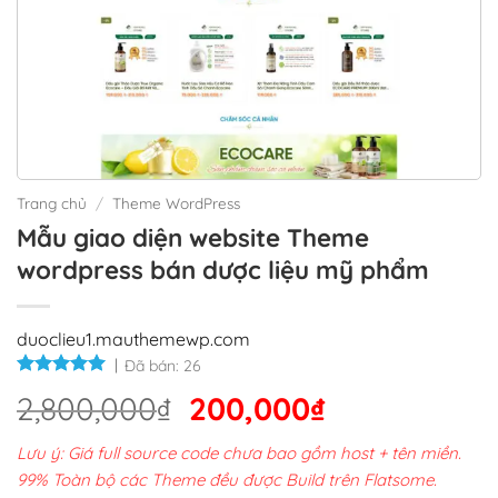
Trang chủ
/
Theme WordPress
Mẫu giao diện website Theme
wordpress bán dược liệu mỹ phẩm
duoclieu1.mauthemewp.com
Đã bán:
26
Giá
Giá
2,800,000
₫
200,000
₫
gốc
hiện
Lưu ý: Giá full source code chưa bao gồm host + tên miền.
là:
tại
99% Toàn bộ các Theme đều được Build trên Flatsome.