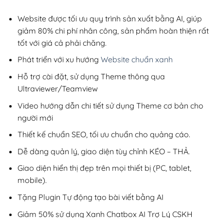
2,800,000₫.
là:
200,000₫.
Website được tối ưu quy trình sản xuất bằng AI, giúp
giảm 80% chi phí nhân công, sản phẩm hoàn thiện rất
tốt với giá cả phải chăng.
Phát triển với xu hướng
Website chuẩn xanh
Hỗ trợ cài đặt, sử dụng Theme thông qua
Ultraviewer/Teamview
Video hướng dẫn chi tiết sử dụng Theme cơ bản cho
người mới
Thiết kế chuẩn SEO, tối ưu chuẩn cho quảng cáo.
Dễ dàng quản lý, giao diện tùy chỉnh KÉO – THẢ.
Giao diện hiển thị đẹp trên mọi thiết bị (PC, tablet,
mobile).
Tặng Plugin Tự động tạo bài viết bằng AI
Giảm 50% sử dụng Xanh Chatbox AI Trợ Lý CSKH