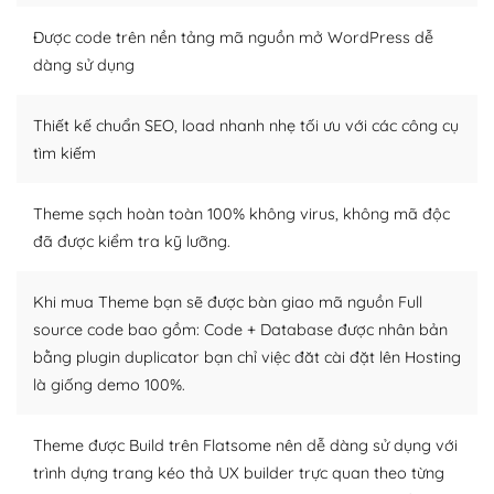
Nếu bạn có các kỹ thuật cơ bản với một theme được
thiết kế tốt, bạn có thể tự sửa đổi. Nếu không bạn có thể
Được code trên nền tảng mã nguồn mở WordPress dễ
tìm kiếm chúng trên Internet hoặc nhờ chuyên gia.
dàng sử dụng
Dễ dàng tùy chỉnh trên WordPress
Thiết kế chuẩn SEO, load nhanh nhẹ tối ưu với các công cụ
– Sở hữu một cộng đồng lớn, sẵn sàng hỗ trợ
tìm kiếm
WordPress là nơi lưu trữ cho một diễn đàn cộng đồng
Theme sạch hoàn toàn 100% không virus, không mã độc
khổng lồ được kiểm duyệt bởi các nhân viên và những
đã được kiểm tra kỹ lưỡng.
người cuồng tín WordPress.
Nếu bạn gặp khó khăn, bạn có thể lên mạng và tìm
Khi mua Theme bạn sẽ được bàn giao mã nguồn Full
kiếm những cộng đồng WordPress, họ sẽ giúp bạn trả
source code bao gồm: Code + Database được nhân bản
lời, giải đáp vấn đề của bạn.
bằng plugin duplicator bạn chỉ việc đăt cài đặt lên Hosting
là giống demo 100%.
Cộng đồng sử dụng WordPress sẵn sàng hỗ trợ bạn
– Đa dạng plugin và themes
Theme được Build trên Flatsome nên dễ dàng sử dụng với
trình dựng trang kéo thả UX builder trực quan theo từng
Plugin mở rộng là thành phần cài đặt thêm vào