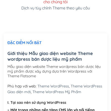
cho chúng tôi
(+150,000₫)
Dịch vụ tùy chỉnh Theme theo yêu cầu
Cài đặt SMTP Mail cho site Wordpress
(+100,000₫)
Thiết kế logo đơn giản để đăng web
(+300,000₫)
Chỉnh sửa site theo yêu cầu tuỳ chọn
(+2,000,000₫)
ĐẶC ĐIỂM NỔI BẬT
Mua thêm Host + Tên miền
Tên miền quốc tế .com .net .org (1 năm)
(+300,000₫)
Giới thiệu Mẫu giao diện website Theme
wordpress bán dược liệu mỹ phẩm
Tên miền Việt Nam .vn (1 năm)
(+550,000₫)
Mẫu giao diện website Theme wordpress bán dược liệu
Hosting 2GB SSD (1 năm)
(+450,000₫)
mỹ phẩm được xây dựng dựa trên Wordpress với
Theme Flatsome
Hosting 3GB SSD (1 năm)
(+550,000₫)
Phù hợp với web:
Theme WordPress
,
Theme WordPress
Hosting 5GB SSD (1 năm)
(+650,000₫)
Giao diện mới
,
Theme WordPress Mỹ Phẩm
Hosting 8GB SSD (1 năm)
(+950,000₫)
I. Tại sao nên sử dụng WordPress
– Một trong những nền tảng CMS lớn và nổi tiếng