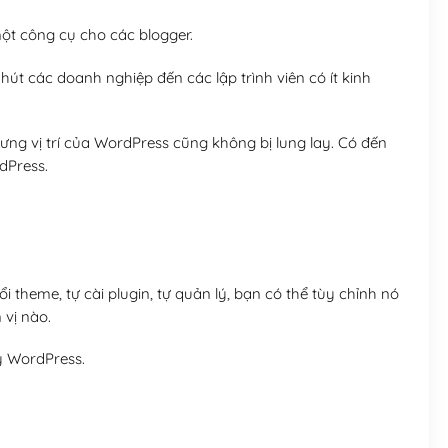
t công cụ cho các blogger.
út các doanh nghiệp đến các lập trình viên có ít kinh
ng vị trí của WordPress cũng không bị lung lay. Có đến
dPress.
 theme, tự cài plugin, tự quản lý, bạn có thể tùy chỉnh nó
 vị nào.
y WordPress.