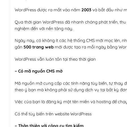
WordPress được ra mắt vào năm
2003
và bắt đầu như mộ
Qua thời gian WordPress đã nhanh chóng phát triển, thu h
nghiệm đến với nền tảng này.
Ngày nay, có không ít các hệ thống CMS mới mọc lên, như
gần
500 trang web
mới được tạo ra mỗi ngày bằng Wor
WordPress vẫn luôn tồn tại theo thời gian
– Có mã nguồn CMS mở
Mã nguồn mở cung cấp các tính năng tùy biến, tự thay đổi
theo ý bạn mà không phải sử dụng dịch vụ tại bất kỳ đơn
Việc của bạn là đăng ký một tên miền và hosting để chạ
Có thể tùy biến trên website WordPress
– Thân thiện với công cụ tìm kiếm