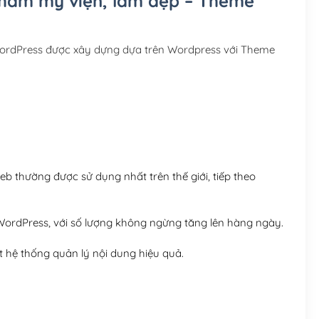
 thẩm mỹ viện, làm đẹp – Theme
Hosting 3GB SSD (1 nă
Hosting 5GB SSD (1 nă
WordPress được xây dựng dựa trên Wordpress với Theme
Hosting 8GB SSD (1 nă
 thường được sử dụng nhất trên thế giới, tiếp theo
ordPress, với số lượng không ngừng tăng lên hàng ngày.
 hệ thống quản lý nội dung hiệu quả.