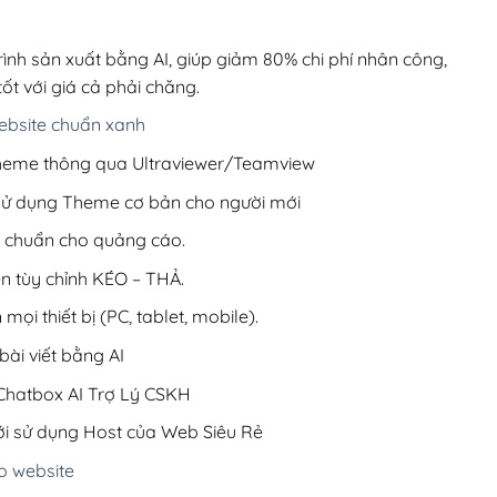
00,000₫.
là:
200,000₫.
rình sản xuất bằng AI, giúp giảm 80% chi phí nhân công,
ốt với giá cả phải chăng.
bsite chuẩn xanh
 Theme thông qua Ultraviewer/Teamview
 sử dụng Theme cơ bản cho người mới
ưu chuẩn cho quảng cáo.
ện tùy chỉnh KÉO – THẢ.
 mọi thiết bị (PC, tablet, mobile).
ài viết bằng AI
hatbox AI Trợ Lý CSKH
i sử dụng Host của Web Siêu Rẻ
o website