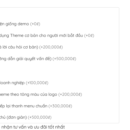
 diện giống demo
(+0₫)
 dụng Theme cơ bản cho người mới bắt đầu
(+0₫)
ả lời câu hỏi cơ bản)
(+200,000₫)
ớng dẫn giải quyết vấn đề)
(+500,000₫)
 doanh nghiệp
(+100,000₫)
theme theo tông màu của logo
(+200,000₫)
ếp lại thanh menu chuẩn
(+300,000₫)
chủ (đơn giản)
(+500,000₫)
 nhận tư vấn và ưu đãi tốt nhất
QR Code ngân hàng
(+100,000₫)