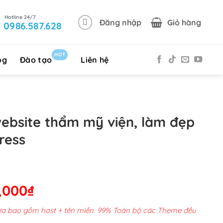
Đăng nhập
Giỏ hàng
0986.587.628
HOT
og
Đào tạo
Liên hệ
website thẩm mỹ viện, làm đẹp
ress
Giá
,000
₫
hiện
chưa bao gồm host + tên miền. 99% Toàn bộ các Theme đều
tại