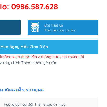
lo: 0986.587.628
 kết google, cập nhật sitemap
(+50,000₫)
nhanh
(+0₫)
Đặt thiết kế
ở slider chính
(+200,000₫)
Theo yêu cầu của bạn
 bộ site theo yêu cầu
(+150,000₫)
Mua Ngay Mẫu Giao Diện
 site Wordpress
(+100,000₫)
n để đăng web
(+300,000₫)
i không xem được. Xin vui lòng báo cho chúng tôi
 vụ tùy chỉnh Theme theo yêu cầu
u cầu tuỳ chọn
(+2,000,000₫)
.net .org (1 năm)
(+300,000₫)
HƯỚNG DẪN SỬ DỤNG
(1 năm)
(+550,000₫)
m)
(+450,000₫)
Hướng dẫn cài đặt Theme sau khi mua