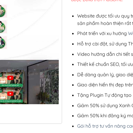
3,9
Website được tối ưu quy t
sản phẩm hoàn thiện rất t
Phát triển với xu hướng
We
Hỗ trợ cài đặt, sử dụng
Video hướng dẫn chi tiết
Thiết kế chuẩn SEO, tối 
Dễ dàng quản lý, giao di
Giao diện hiển thị đẹp trên
Tặng Plugin Tự động tạo b
Giảm 50% sử dụng Xanh C
Giảm 50% khi đăng ký mớ
Gói hỗ trợ tư vấn nâng ca