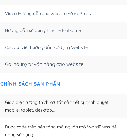
m)
(+550,000₫)
Video Hướng dẫn sửa website WordPress
m)
(+650,000₫)
Hướng dẫn sử dụng Theme Flatsome
m)
(+950,000₫)
Các bài viết hướng dẫn sử dụng Website
Gói hỗ trợ tư vấn nâng cao website
CHÍNH SÁCH SẢN PHẨM
Giao diện tương thích với tất cả thiết bị, trình duyệt,
mobile, tablet, desktop…
Được code trên nền tảng mã nguồn mở WordPress dễ
dàng sử dụng