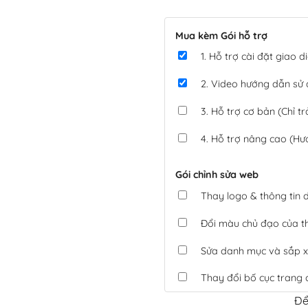
Mua kèm Gói hỗ trợ
1. Hỗ trợ cài đặt giao
2. Video hướng dẫn sử
3. Hỗ trợ cơ bản (Chỉ tr
4. Hỗ trợ nâng cao (Hư
Gói chỉnh sửa web
Thay logo & thông tin
Đổi màu chủ đạo của 
Sửa danh mục và sắp x
Thay đổi bố cục trang 
Để
Tích hợp thanh toán 