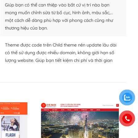
Giúp bạn có thể can thiệp vào bất cứ vị trí nào bạn
mong muốn chỉnh sửa từ bố cục, hình ảnh, màu sắc,…
một cách dễ dàng phù hợp với phong cách cũng như
thương hiệu của bạn.
Theme được code trên Child theme nên update lâu dài
có thể sử dụng được nhiều domain, không giới hạn số
lượng website. Giúp bạn tiết kiệm chi phí và thời gian