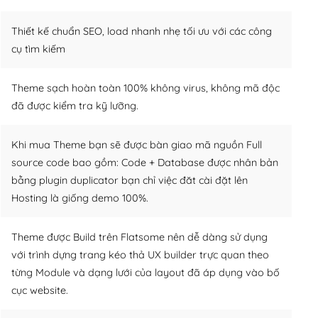
Thiết kế chuẩn SEO, load nhanh nhẹ tối ưu với các công
cụ tìm kiếm
Theme sạch hoàn toàn 100% không virus, không mã độc
đã được kiểm tra kỹ lưỡng.
Khi mua Theme bạn sẽ được bàn giao mã nguồn Full
source code bao gồm: Code + Database được nhân bản
bằng plugin duplicator bạn chỉ việc đăt cài đặt lên
Hosting là giống demo 100%.
Theme được Build trên Flatsome nên dễ dàng sử dụng
với trình dựng trang kéo thả UX builder trực quan theo
từng Module và dạng lưới của layout đã áp dụng vào bố
cục website.