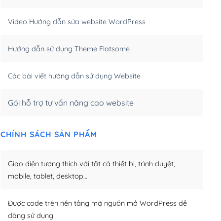
m)
(+550,000₫)
Video Hướng dẫn sửa website WordPress
m)
(+650,000₫)
Hướng dẫn sử dụng Theme Flatsome
m)
(+950,000₫)
Các bài viết hướng dẫn sử dụng Website
Gói hỗ trợ tư vấn nâng cao website
CHÍNH SÁCH SẢN PHẨM
Giao diện tương thích với tất cả thiết bị, trình duyệt,
mobile, tablet, desktop…
Được code trên nền tảng mã nguồn mở WordPress dễ
dàng sử dụng