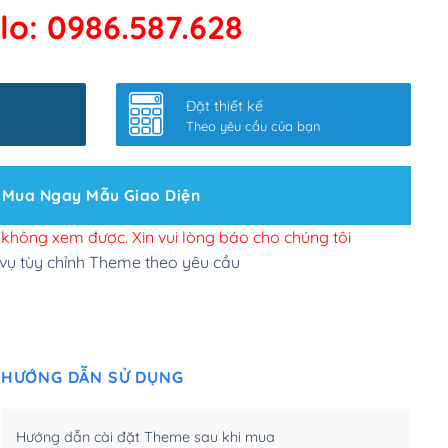
lo: 0986.587.628
 kết google, cập nhật sitemap
(+50,000₫)
nhanh
(+0₫)
Đặt thiết kế
ở slider chính
(+200,000₫)
Theo yêu cầu của bạn
 bộ site theo yêu cầu
(+150,000₫)
Mua Ngay Mẫu Giao Diện
 site Wordpress
(+100,000₫)
n để đăng web
(+300,000₫)
i không xem được. Xin vui lòng báo cho chúng tôi
 vụ tùy chỉnh Theme theo yêu cầu
u cầu tuỳ chọn
(+2,000,000₫)
.net .org (1 năm)
(+300,000₫)
HƯỚNG DẪN SỬ DỤNG
(1 năm)
(+550,000₫)
m)
(+450,000₫)
Hướng dẫn cài đặt Theme sau khi mua