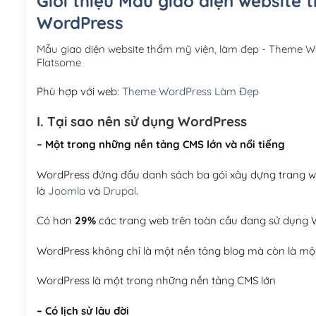
Giới thiệu Mẫu giao diện website
WordPress
Mẫu giao diện website thẩm mỹ viện, làm đẹp - Theme 
Flatsome
Phù hợp với web:
Theme WordPress Làm Đẹp
I. Tại sao nên sử dụng WordPress
– Một trong những nền tảng CMS lớn và nổi tiếng
WordPress đứng đầu danh sách ba gói xây dựng trang web
là
Joomla
và
Drupal
.
Có hơn
29%
các trang web trên toàn cầu đang sử dụng W
WordPress không chỉ là một nền tảng blog mà còn là một
WordPress là một trong những nền tảng CMS lớn
– Có lịch sử lâu đời