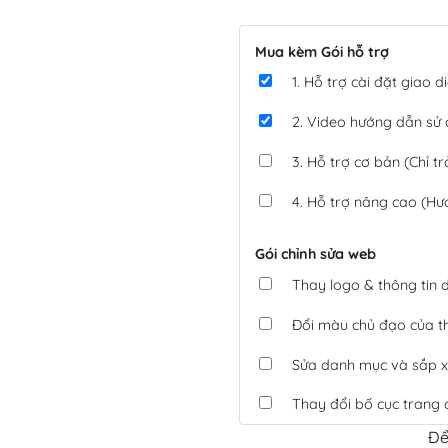
Mua kèm Gói hỗ trợ
1. Hỗ trợ cài đặt giao
2. Video hướng dẫn sử
3. Hỗ trợ cơ bản (Chỉ tr
4. Hỗ trợ nâng cao (Hư
Gói chỉnh sửa web
Thay logo & thông tin
Đổi màu chủ đạo của 
Sửa danh mục và sắp x
Thay đổi bố cục trang 
Để
Tích hợp thanh toán 