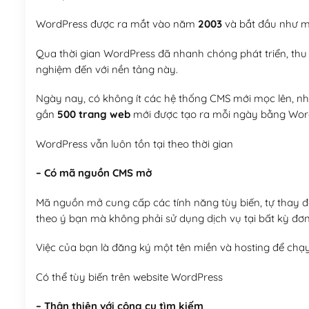
WordPress được ra mắt vào năm
2003
và bắt đầu như mộ
Qua thời gian WordPress đã nhanh chóng phát triển, thu h
nghiệm đến với nền tảng này.
Ngày nay, có không ít các hệ thống CMS mới mọc lên, như
gần
500 trang web
mới được tạo ra mỗi ngày bằng Wor
WordPress vẫn luôn tồn tại theo thời gian
– Có mã nguồn CMS mở
Mã nguồn mở cung cấp các tính năng tùy biến, tự thay đổi
theo ý bạn mà không phải sử dụng dịch vụ tại bất kỳ đơn
Việc của bạn là đăng ký một tên miền và hosting để chạ
Có thể tùy biến trên website WordPress
– Thân thiện với công cụ tìm kiếm