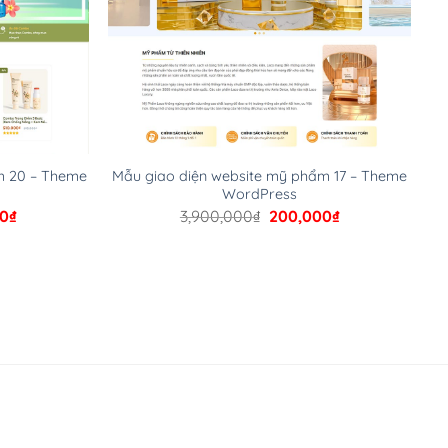
m 20 – Theme
Mẫu giao diện website mỹ phẩm 17 – Theme
WordPress
Giá
Giá
Giá
00
₫
3,900,000
₫
200,000
₫
hiện
gốc
hiện
tại
là:
tại
00₫.
là:
3,900,000₫.
là:
200,000₫.
200,000₫.