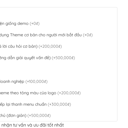
 diện giống demo
(+0₫)
 dụng Theme cơ bản cho người mới bắt đầu
(+0₫)
ả lời câu hỏi cơ bản)
(+200,000₫)
ớng dẫn giải quyết vấn đề)
(+500,000₫)
 doanh nghiệp
(+100,000₫)
theme theo tông màu của logo
(+200,000₫)
ếp lại thanh menu chuẩn
(+300,000₫)
chủ (đơn giản)
(+500,000₫)
 nhận tư vấn và ưu đãi tốt nhất
QR Code ngân hàng
(+100,000₫)