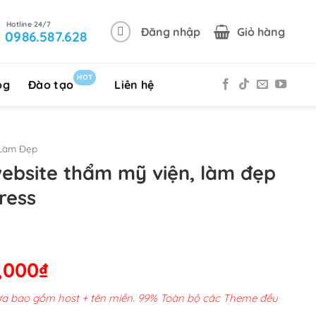
Đăng nhập
Giỏ hàng
0986.587.628
HOT
og
Đào tạo
Liên hệ
Làm Đẹp
website thẩm mỹ viện, làm đẹp
ress
Giá
,000
₫
hiện
chưa bao gồm host + tên miền. 99% Toàn bộ các Theme đều
tại