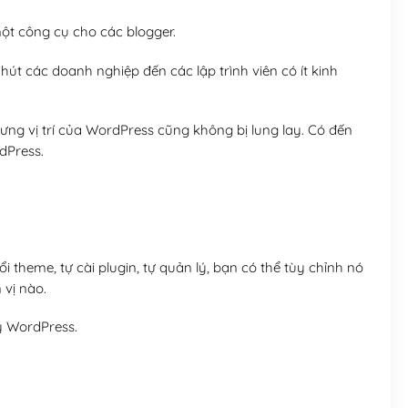
t công cụ cho các blogger.
út các doanh nghiệp đến các lập trình viên có ít kinh
ng vị trí của WordPress cũng không bị lung lay. Có đến
dPress.
 theme, tự cài plugin, tự quản lý, bạn có thể tùy chỉnh nó
 vị nào.
y WordPress.