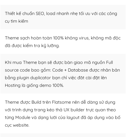
Thiết kế chuẩn SEO, load nhanh nhẹ tối ưu với các công
cụ tìm kiếm
Theme sạch hoàn toàn 100% không virus, không mã độc
đã được kiểm tra kỹ lưỡng.
Khi mua Theme bạn sẽ được bàn giao mã nguồn Full
source code bao gồm: Code + Database được nhân bản
bằng plugin duplicator bạn chỉ việc đăt cài đặt lên
Hosting là giống demo 100%.
Theme được Build trên Flatsome nên dễ dàng sử dụng
với trình dựng trang kéo thả UX builder trực quan theo
từng Module và dạng lưới của layout đã áp dụng vào bố
cục website.