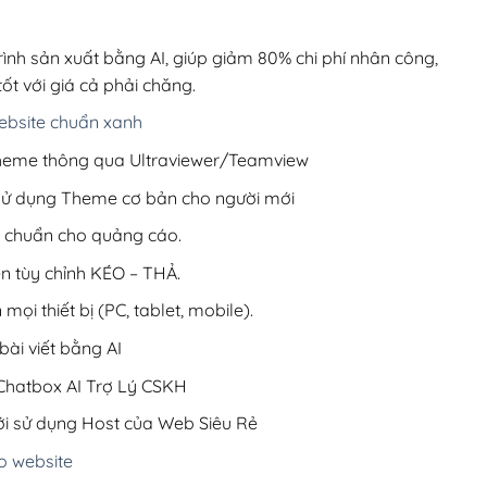
00,000₫.
là:
200,000₫.
rình sản xuất bằng AI, giúp giảm 80% chi phí nhân công,
ốt với giá cả phải chăng.
bsite chuẩn xanh
 Theme thông qua Ultraviewer/Teamview
 sử dụng Theme cơ bản cho người mới
ưu chuẩn cho quảng cáo.
ện tùy chỉnh KÉO – THẢ.
 mọi thiết bị (PC, tablet, mobile).
ài viết bằng AI
hatbox AI Trợ Lý CSKH
i sử dụng Host của Web Siêu Rẻ
o website