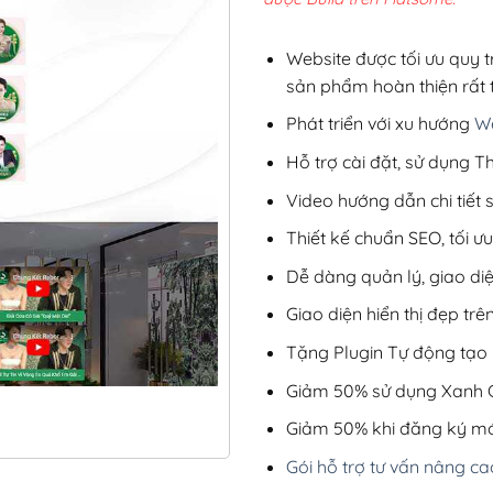
2,8
Website được tối ưu quy t
sản phẩm hoàn thiện rất t
Phát triển với xu hướng
We
Hỗ trợ cài đặt, sử dụng
Video hướng dẫn chi tiết
Thiết kế chuẩn SEO, tối 
Dễ dàng quản lý, giao di
Giao diện hiển thị đẹp trên
Tặng Plugin Tự động tạo b
Giảm 50% sử dụng Xanh C
Giảm 50% khi đăng ký mớ
Gói hỗ trợ tư vấn nâng ca