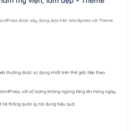
 thẩm mỹ viện, làm đẹp – Theme
Hosting 3GB SSD (1 nă
Hosting 5GB SSD (1 nă
WordPress được xây dựng dựa trên Wordpress với Theme
Hosting 8GB SSD (1 nă
 thường được sử dụng nhất trên thế giới, tiếp theo
ordPress, với số lượng không ngừng tăng lên hàng ngày.
 hệ thống quản lý nội dung hiệu quả.