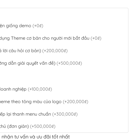
 diện giống demo
(+0₫)
 dụng Theme cơ bản cho người mới bắt đầu
(+0₫)
ả lời câu hỏi cơ bản)
(+200,000₫)
ớng dẫn giải quyết vấn đề)
(+500,000₫)
 doanh nghiệp
(+100,000₫)
theme theo tông màu của logo
(+200,000₫)
ếp lại thanh menu chuẩn
(+300,000₫)
chủ (đơn giản)
(+500,000₫)
 nhận tư vấn và ưu đãi tốt nhất
QR Code ngân hàng
(+100,000₫)