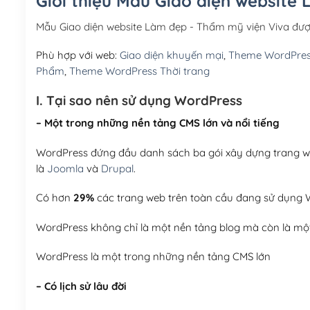
Giới thiệu Mẫu Giao diện website
Mẫu Giao diện website Làm đẹp - Thẩm mỹ viện Viva đư
Phù hợp với web:
Giao diện khuyến mại
,
Theme WordPre
Phẩm
,
Theme WordPress Thời trang
I. Tại sao nên sử dụng WordPress
– Một trong những nền tảng CMS lớn và nổi tiếng
WordPress đứng đầu danh sách ba gói xây dựng trang web
là
Joomla
và
Drupal
.
Có hơn
29%
các trang web trên toàn cầu đang sử dụng W
WordPress không chỉ là một nền tảng blog mà còn là một
WordPress là một trong những nền tảng CMS lớn
– Có lịch sử lâu đời