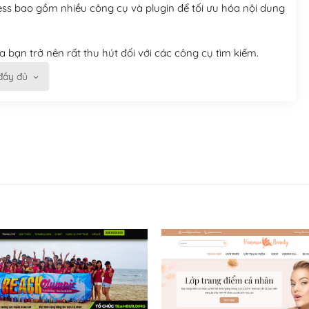
ess bao gồm nhiều công cụ và plugin để tối ưu hóa nội dung
 bạn trở nên rất thu hút đối với các công cụ tìm kiếm.
đầy đủ
n trở nên dễ dàng và nhanh chóng. Với kho Theme
ở nên hấp dẫn và đơn giản hơn.
kế tốt, bạn có thể tự sửa đổi. Nếu không bạn có thể tìm
ổng lồ được kiểm duyệt bởi các nhân viên và những người