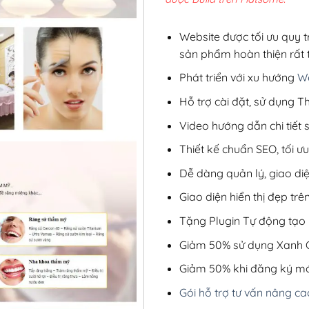
2,5
Website được tối ưu quy t
sản phẩm hoàn thiện rất t
Phát triển với xu hướng
We
Hỗ trợ cài đặt, sử dụng
Video hướng dẫn chi tiết
Thiết kế chuẩn SEO, tối 
Dễ dàng quản lý, giao di
Giao diện hiển thị đẹp trên
Tặng Plugin Tự động tạo b
Giảm 50% sử dụng Xanh C
Giảm 50% khi đăng ký mớ
Gói hỗ trợ tư vấn nâng ca