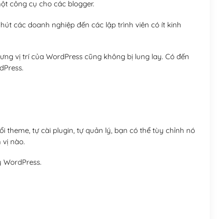
t công cụ cho các blogger.
út các doanh nghiệp đến các lập trình viên có ít kinh
ng vị trí của WordPress cũng không bị lung lay. Có đến
dPress.
 theme, tự cài plugin, tự quản lý, bạn có thể tùy chỉnh nó
 vị nào.
y WordPress.