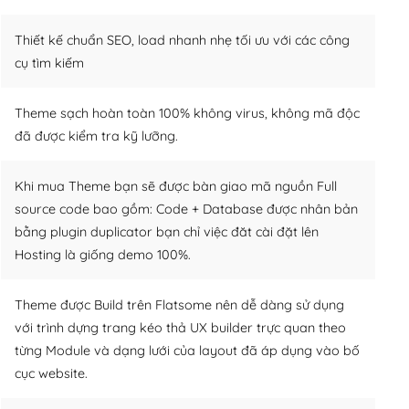
Thiết kế chuẩn SEO, load nhanh nhẹ tối ưu với các công
cụ tìm kiếm
Theme sạch hoàn toàn 100% không virus, không mã độc
đã được kiểm tra kỹ lưỡng.
Khi mua Theme bạn sẽ được bàn giao mã nguồn Full
source code bao gồm: Code + Database được nhân bản
bằng plugin duplicator bạn chỉ việc đăt cài đặt lên
Hosting là giống demo 100%.
Theme được Build trên Flatsome nên dễ dàng sử dụng
với trình dựng trang kéo thả UX builder trực quan theo
từng Module và dạng lưới của layout đã áp dụng vào bố
cục website.