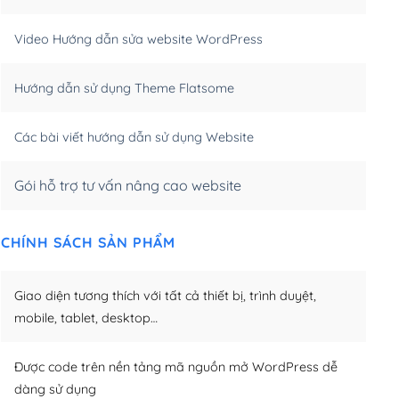
m)
(+550,000₫)
Video Hướng dẫn sửa website WordPress
m)
(+650,000₫)
Hướng dẫn sử dụng Theme Flatsome
m)
(+950,000₫)
Các bài viết hướng dẫn sử dụng Website
Gói hỗ trợ tư vấn nâng cao website
CHÍNH SÁCH SẢN PHẨM
Giao diện tương thích với tất cả thiết bị, trình duyệt,
mobile, tablet, desktop…
Được code trên nền tảng mã nguồn mở WordPress dễ
dàng sử dụng