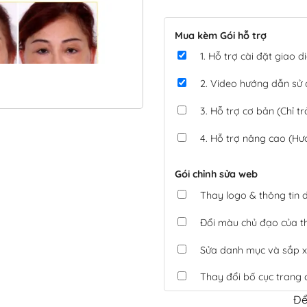
Mua kèm Gói hỗ trợ
1. Hỗ trợ cài đặt giao
2. Video hướng dẫn sử
3. Hỗ trợ cơ bản (Chỉ tr
4. Hỗ trợ nâng cao (Hư
Gói chỉnh sửa web
Thay logo & thông tin
Đổi màu chủ đạo của 
Sửa danh mục và sắp x
Thay đổi bố cục trang 
Để
Tích hợp thanh toán 