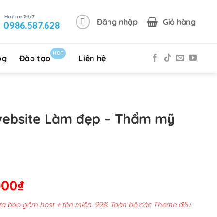
Đăng nhập
Giỏ hàng
0986.587.628
HOT
og
Đào tạo
Liên hệ
website Làm đẹp – Thẩm mỹ
Giá
000
₫
hiện
chưa bao gồm host + tên miền. 99% Toàn bộ các Theme đều
tại