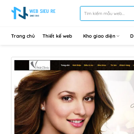
Bỏ
Tìm
qua
kiếm:
nội
dung
Trang chủ
Thiết kế web
Kho giao diện
D