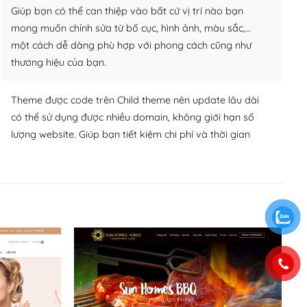
Giúp bạn có thể can thiệp vào bất cứ vị trí nào bạn
mong muốn chỉnh sửa từ bố cục, hình ảnh, màu sắc,…
một cách dễ dàng phù hợp với phong cách cũng như
thương hiệu của bạn.
Theme được code trên Child theme nên update lâu dài
có thể sử dụng được nhiều domain, không giới hạn số
lượng website. Giúp bạn tiết kiệm chi phí và thời gian