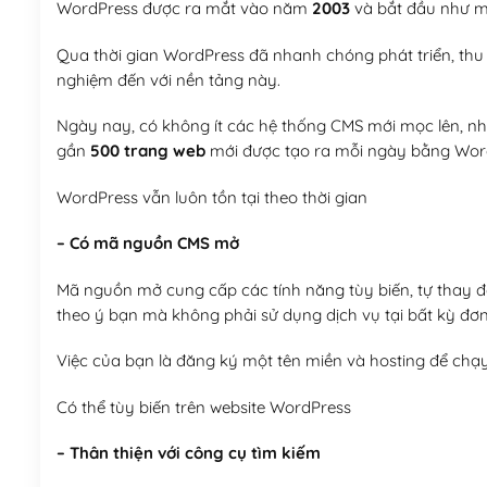
WordPress được ra mắt vào năm
2003
và bắt đầu như mộ
Qua thời gian WordPress đã nhanh chóng phát triển, thu h
nghiệm đến với nền tảng này.
Ngày nay, có không ít các hệ thống CMS mới mọc lên, như
gần
500 trang web
mới được tạo ra mỗi ngày bằng Wor
WordPress vẫn luôn tồn tại theo thời gian
– Có mã nguồn CMS mở
Mã nguồn mở cung cấp các tính năng tùy biến, tự thay đổi
theo ý bạn mà không phải sử dụng dịch vụ tại bất kỳ đơn
Việc của bạn là đăng ký một tên miền và hosting để chạ
Có thể tùy biến trên website WordPress
– Thân thiện với công cụ tìm kiếm