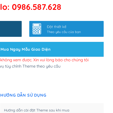
lo: 0986.587.628
 kết google, cập nhật sitemap
(+50,000₫)
nhanh
(+0₫)
Đặt thiết kế
ở slider chính
(+200,000₫)
Theo yêu cầu của bạn
 bộ site theo yêu cầu
(+150,000₫)
Mua Ngay Mẫu Giao Diện
 site Wordpress
(+100,000₫)
n để đăng web
(+300,000₫)
i không xem được. Xin vui lòng báo cho chúng tôi
 vụ tùy chỉnh Theme theo yêu cầu
u cầu tuỳ chọn
(+2,000,000₫)
.net .org (1 năm)
(+300,000₫)
HƯỚNG DẪN SỬ DỤNG
(1 năm)
(+550,000₫)
m)
(+450,000₫)
Hướng dẫn cài đặt Theme sau khi mua