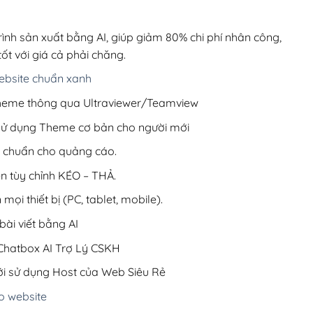
00,000₫.
là:
99,000₫.
rình sản xuất bằng AI, giúp giảm 80% chi phí nhân công,
ốt với giá cả phải chăng.
bsite chuẩn xanh
 Theme thông qua Ultraviewer/Teamview
 sử dụng Theme cơ bản cho người mới
ưu chuẩn cho quảng cáo.
ện tùy chỉnh KÉO – THẢ.
 mọi thiết bị (PC, tablet, mobile).
ài viết bằng AI
hatbox AI Trợ Lý CSKH
i sử dụng Host của Web Siêu Rẻ
o website