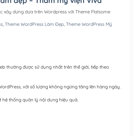
 Làm đẹp – Thẩm mỹ viện Viva
Hosting 3GB SSD (1 nă
ợc xây dựng dựa trên Wordpress với Theme Flatsome
Hosting 5GB SSD (1 nă
ss
,
Theme WordPress Làm Đẹp
,
Theme WordPress Mỹ
Hosting 8GB SSD (1 nă
 thường được sử dụng nhất trên thế giới, tiếp theo
ordPress, với số lượng không ngừng tăng lên hàng ngày.
 hệ thống quản lý nội dung hiệu quả.