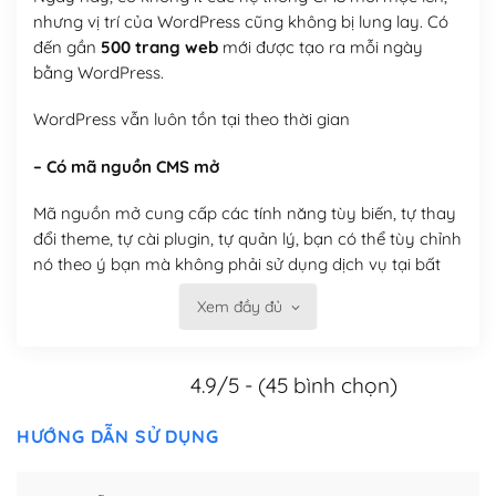
nhưng vị trí của WordPress cũng không bị lung lay. Có
đến gần
500 trang web
mới được tạo ra mỗi ngày
bằng WordPress.
WordPress vẫn luôn tồn tại theo thời gian
– Có mã nguồn CMS mở
Mã nguồn mở cung cấp các tính năng tùy biến, tự thay
đổi theme, tự cài plugin, tự quản lý, bạn có thể tùy chỉnh
nó theo ý bạn mà không phải sử dụng dịch vụ tại bất
kỳ đơn vị nào.
Xem đầy đủ
Việc của bạn là đăng ký một tên miền và hosting để
chạy WordPress.
4.9/5 - (45 bình chọn)
Có thể tùy biến trên website WordPress
HƯỚNG DẪN SỬ DỤNG
– Thân thiện với công cụ tìm kiếm