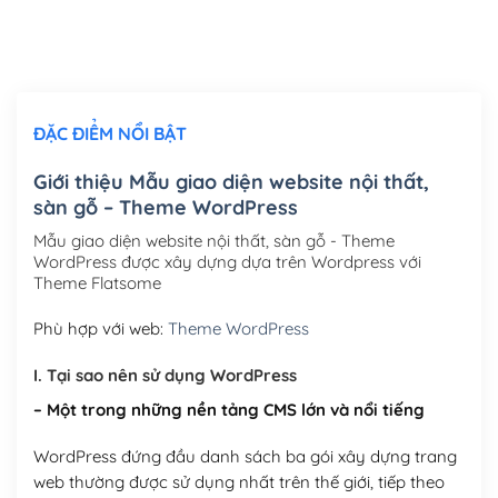
Thiết kế logo đơn giản để đăng web
(+300,000₫)
Chỉnh sửa site theo yêu cầu tuỳ chọn
(+2,000,000₫)
ĐẶC ĐIỂM NỔI BẬT
Mua thêm Host + Tên miền
Tên miền quốc tế .com .net .org (1 năm)
(+300,000₫)
Giới thiệu Mẫu giao diện website nội thất,
sàn gỗ – Theme WordPress
Tên miền Việt Nam .vn (1 năm)
(+550,000₫)
Mẫu giao diện website nội thất, sàn gỗ - Theme
Hosting 2GB SSD (1 năm)
(+450,000₫)
WordPress được xây dựng dựa trên Wordpress với
Theme Flatsome
Hosting 3GB SSD (1 năm)
(+550,000₫)
Phù hợp với web:
Theme WordPress
Hosting 5GB SSD (1 năm)
(+650,000₫)
I. Tại sao nên sử dụng WordPress
Hosting 8GB SSD (1 năm)
(+950,000₫)
– Một trong những nền tảng CMS lớn và nổi tiếng
WordPress đứng đầu danh sách ba gói xây dựng trang
web thường được sử dụng nhất trên thế giới, tiếp theo