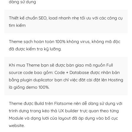
dàng sử dụng
Dễ dàng tùy chỉnh trên WordPress
Thiết kế chuẩn SEO, load nhanh nhẹ tối ưu với các công cụ
– Sở hữu một cộng đồng lớn, sẵn sàng hỗ trợ
tìm kiếm
WordPress là nơi lưu trữ cho một diễn đàn cộng đồng
khổng lồ được kiểm duyệt bởi các nhân viên và những
Theme sạch hoàn toàn 100% không virus, không mã độc
người cuồng tín WordPress.
đã được kiểm tra kỹ lưỡng.
Nếu bạn gặp khó khăn, bạn có thể lên mạng và tìm
kiếm những cộng đồng WordPress, họ sẽ giúp bạn trả
Khi mua Theme bạn sẽ được bàn giao mã nguồn Full
lời, giải đáp vấn đề của bạn.
source code bao gồm: Code + Database được nhân bản
bằng plugin duplicator bạn chỉ việc đăt cài đặt lên Hosting
Cộng đồng sử dụng WordPress sẵn sàng hỗ trợ bạn
là giống demo 100%.
– Đa dạng plugin và themes
Theme được Build trên Flatsome nên dễ dàng sử dụng với
Plugin mở rộng là thành phần cài đặt thêm vào
trình dựng trang kéo thả UX builder trực quan theo từng
WordPress để tăng thêm các tính năng cần thiết. Có
Module và dạng lưới của layout đã áp dụng vào bố cục
nhiều plugin trả phí hoặc miễn phí.
website.