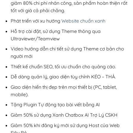
giảm 80% chi phí nhân công, sản phẩm hoàn thiện rất
tốt với giá cả phải chăng.
Phát triển với xu hướng
Website chuẩn xanh
Hỗ trợ cài đặt, sử dụng Theme thông qua
Ultraviewer/Teamview
Video hướng dẫn chi tiết sử dụng Theme cơ bản cho
người mới
Thiết kế chuẩn SEO, tối ưu chuẩn cho quảng cáo.
Dễ dàng quản lý, giao diện tùy chỉnh KÉO – THẢ.
Giao diện hiển thị đẹp trên mọi thiết bị (PC, tablet,
mobile).
Tặng Plugin Tự động tạo bài viết bằng AI
Giảm 50% sử dụng Xanh Chatbox AI Trợ Lý CSKH
Giảm 50% khi đăng ký mới sử dụng Host của Web
Siêu Rẻ