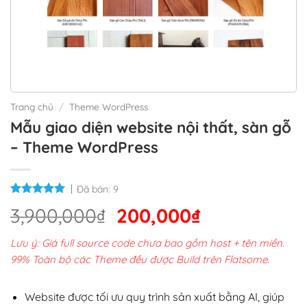
Trang chủ
/
Theme WordPress
Mẫu giao diện website nội thất, sàn gỗ
– Theme WordPress
Đã bán:
9
Giá
Giá
3,900,000
₫
200,000
₫
gốc
hiện
Lưu ý: Giá full source code chưa bao gồm host + tên miền.
là:
tại
99% Toàn bộ các Theme đều được Build trên Flatsome.
3,900,000₫.
là:
200,000₫.
Website được tối ưu quy trình sản xuất bằng AI, giúp