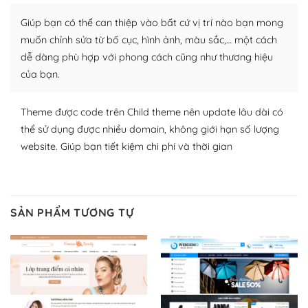
Nhờ lượng người dùng đông đảo, thư viện themes và
plugin của WordPress rất phong phú. Bạn có thể thỏa
Giúp bạn có thể can thiệp vào bất cứ vị trí nào bạn mong
thích chọn lựa plugin và themes phù hợp cho mục đích
muốn chỉnh sửa từ bố cục, hình ảnh, màu sắc,… một cách
lập website của mình.
dễ dàng phù hợp với phong cách cũng như thương hiệu
của bạn.
WordPress đa dạng plugin và themes
– Dễ sử dụng
Theme được code trên Child theme nên update lâu dài có
thể sử dụng được nhiều domain, không giới hạn số lượng
Với mọi Hosting bất kỳ thì WordPress đều có thể dễ
website. Giúp bạn tiết kiệm chi phí và thời gian
dàng thiết lập vì thực tế nó đã cung cấp khoảng 60%
toàn bộ web.
Và bạn có toàn quyền tự do khi quyết định nơi lưu trữ
SẢN PHẨM TƯƠNG TỰ
trang web WordPress của bạn.
Dễ dàng lựa chọn Hosting cho website WordPress
– Bảo mật cực tốt
Vì WordPress hiện là nền tảng xây dựng trang web và