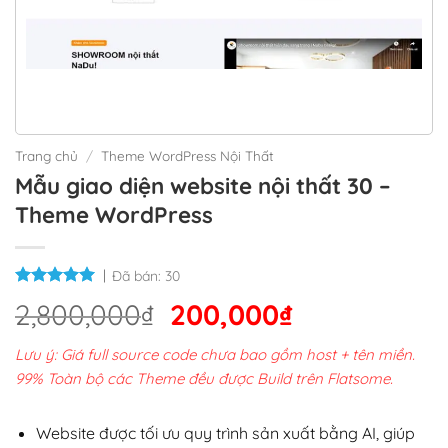
Trang chủ
/
Theme WordPress Nội Thất
Mẫu giao diện website nội thất 30 –
Theme WordPress
Đã bán:
30
Giá
Giá
2,800,000
₫
200,000
₫
gốc
hiện
Lưu ý: Giá full source code chưa bao gồm host + tên miền.
là:
tại
99% Toàn bộ các Theme đều được Build trên Flatsome.
2,800,000₫.
là:
200,000₫.
Website được tối ưu quy trình sản xuất bằng AI, giúp