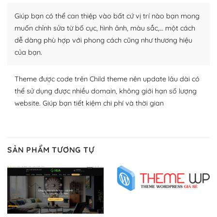
Nhờ lượng người dùng đông đảo, thư viện themes và
plugin của WordPress rất phong phú. Bạn có thể thỏa
Giúp bạn có thể can thiệp vào bất cứ vị trí nào bạn mong
thích chọn lựa plugin và themes phù hợp cho mục đích
muốn chỉnh sửa từ bố cục, hình ảnh, màu sắc,… một cách
lập website của mình.
dễ dàng phù hợp với phong cách cũng như thương hiệu
của bạn.
WordPress đa dạng plugin và themes
– Dễ sử dụng
Theme được code trên Child theme nên update lâu dài có
thể sử dụng được nhiều domain, không giới hạn số lượng
Với mọi Hosting bất kỳ thì WordPress đều có thể dễ
website. Giúp bạn tiết kiệm chi phí và thời gian
dàng thiết lập vì thực tế nó đã cung cấp khoảng 60%
toàn bộ web.
Và bạn có toàn quyền tự do khi quyết định nơi lưu trữ
SẢN PHẨM TƯƠNG TỰ
trang web WordPress của bạn.
Dễ dàng lựa chọn Hosting cho website WordPress
– Bảo mật cực tốt
Vì WordPress hiện là nền tảng xây dựng trang web và