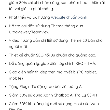
giảm 80% chi phí nhân công, sản phẩm hoàn thiện rất
tốt với giá cả phải chăng.
Phát triển với xu hướng
Website chuẩn xanh
Hỗ trợ cài đặt, sử dụng Theme thông qua
Ultraviewer/Teamview
Video hướng dẫn chi tiết sử dụng Theme cơ bản cho
người mới
Thiết kế chuẩn SEO, tối ưu chuẩn cho quảng cáo.
Dễ dàng quản lý, giao diện tùy chỉnh KÉO – THẢ.
Giao diện hiển thị đẹp trên mọi thiết bị (PC, tablet,
mobile).
Tặng Plugin Tự động tạo bài viết bằng AI
Giảm 50% sử dụng Xanh Chatbox AI Trợ Lý CSKH
Giảm 50% khi đăng ký mới sử dụng Host của Web
Siêu Rẻ