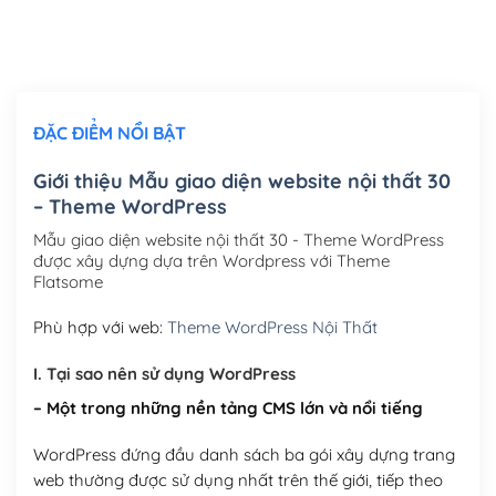
Thiết kế logo đơn giản để đăng web
(+300,000₫)
Chỉnh sửa site theo yêu cầu tuỳ chọn
(+2,000,000₫)
ĐẶC ĐIỂM NỔI BẬT
Mua thêm Host + Tên miền
Tên miền quốc tế .com .net .org (1 năm)
(+300,000₫)
Giới thiệu Mẫu giao diện website nội thất 30
– Theme WordPress
Tên miền Việt Nam .vn (1 năm)
(+550,000₫)
Mẫu giao diện website nội thất 30 - Theme WordPress
Hosting 2GB SSD (1 năm)
(+450,000₫)
được xây dựng dựa trên Wordpress với Theme
Flatsome
Hosting 3GB SSD (1 năm)
(+550,000₫)
Phù hợp với web:
Theme WordPress Nội Thất
Hosting 5GB SSD (1 năm)
(+650,000₫)
I. Tại sao nên sử dụng WordPress
Hosting 8GB SSD (1 năm)
(+950,000₫)
– Một trong những nền tảng CMS lớn và nổi tiếng
WordPress đứng đầu danh sách ba gói xây dựng trang
web thường được sử dụng nhất trên thế giới, tiếp theo