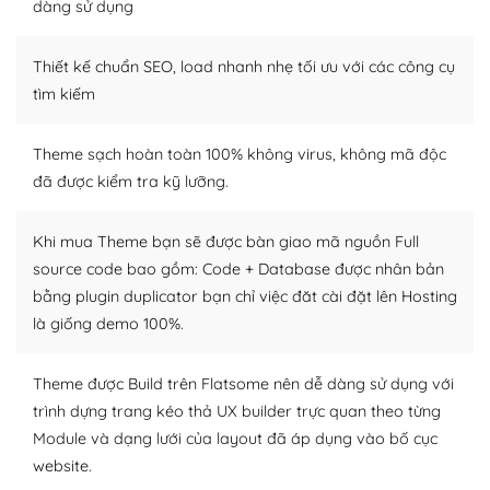
dàng sử dụng
Dễ dàng tùy chỉnh trên WordPress
Thiết kế chuẩn SEO, load nhanh nhẹ tối ưu với các công cụ
– Sở hữu một cộng đồng lớn, sẵn sàng hỗ trợ
tìm kiếm
WordPress là nơi lưu trữ cho một diễn đàn cộng đồng
khổng lồ được kiểm duyệt bởi các nhân viên và những
Theme sạch hoàn toàn 100% không virus, không mã độc
người cuồng tín WordPress.
đã được kiểm tra kỹ lưỡng.
Nếu bạn gặp khó khăn, bạn có thể lên mạng và tìm
kiếm những cộng đồng WordPress, họ sẽ giúp bạn trả
Khi mua Theme bạn sẽ được bàn giao mã nguồn Full
lời, giải đáp vấn đề của bạn.
source code bao gồm: Code + Database được nhân bản
bằng plugin duplicator bạn chỉ việc đăt cài đặt lên Hosting
Cộng đồng sử dụng WordPress sẵn sàng hỗ trợ bạn
là giống demo 100%.
– Đa dạng plugin và themes
Theme được Build trên Flatsome nên dễ dàng sử dụng với
Plugin mở rộng là thành phần cài đặt thêm vào
trình dựng trang kéo thả UX builder trực quan theo từng
WordPress để tăng thêm các tính năng cần thiết. Có
Module và dạng lưới của layout đã áp dụng vào bố cục
nhiều plugin trả phí hoặc miễn phí.
website.