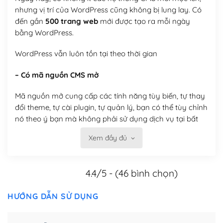
nhưng vị trí của WordPress cũng không bị lung lay. Có
đến gần
500 trang web
mới được tạo ra mỗi ngày
bằng WordPress.
WordPress vẫn luôn tồn tại theo thời gian
– Có mã nguồn CMS mở
Mã nguồn mở cung cấp các tính năng tùy biến, tự thay
đổi theme, tự cài plugin, tự quản lý, bạn có thể tùy chỉnh
nó theo ý bạn mà không phải sử dụng dịch vụ tại bất
kỳ đơn vị nào.
Xem đầy đủ
Việc của bạn là đăng ký một tên miền và hosting để
chạy WordPress.
4.4/5 - (46 bình chọn)
Có thể tùy biến trên website WordPress
HƯỚNG DẪN SỬ DỤNG
– Thân thiện với công cụ tìm kiếm