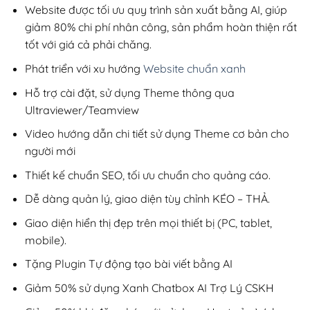
200,000₫.
Website được tối ưu quy trình sản xuất bằng AI, giúp
giảm 80% chi phí nhân công, sản phẩm hoàn thiện rất
tốt với giá cả phải chăng.
Phát triển với xu hướng
Website chuẩn xanh
Hỗ trợ cài đặt, sử dụng Theme thông qua
Ultraviewer/Teamview
Video hướng dẫn chi tiết sử dụng Theme cơ bản cho
người mới
Thiết kế chuẩn SEO, tối ưu chuẩn cho quảng cáo.
Dễ dàng quản lý, giao diện tùy chỉnh KÉO – THẢ.
Giao diện hiển thị đẹp trên mọi thiết bị (PC, tablet,
mobile).
Tặng Plugin Tự động tạo bài viết bằng AI
Giảm 50% sử dụng Xanh Chatbox AI Trợ Lý CSKH