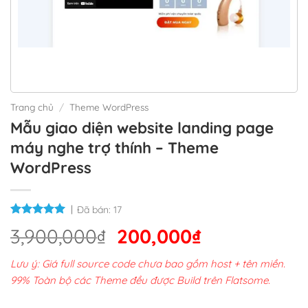
Trang chủ
/
Theme WordPress
Mẫu giao diện website landing page
máy nghe trợ thính – Theme
WordPress
Đã bán:
17
Giá
Giá
3,900,000
₫
200,000
₫
gốc
hiện
Lưu ý: Giá full source code chưa bao gồm host + tên miền.
là:
tại
99% Toàn bộ các Theme đều được Build trên Flatsome.
3,900,000₫.
là: