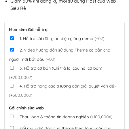
Giảm 50% khi đăng ký mới sử dụng Host của Web
Siêu Rẻ
Mua kèm Gói hỗ trợ
1. Hỗ trợ cài đặt giao diện giống demo
(+0₫)
2. Video hướng dẫn sử dụng Theme cơ bản cho
người mới bắt đầu
(+0₫)
3. Hỗ trợ cơ bản (Chỉ trả lời câu hỏi cơ bản)
(+200,000₫)
4. Hỗ trợ nâng cao (Hướng dẫn giải quyết vấn đề)
(+500,000₫)
Gói chỉnh sửa web
Thay logo & thông tin doanh nghiệp
(+100,000₫)
Đổi màu chủ đạo của theme theo tông màu của