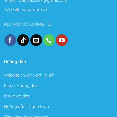
Email :
websieure28@gmail.com
Flatsome để làm Blog cá nhân.
Website:
websieure.vn
Nói chung với Theme Flatsome bạn có thể thỏa sức
sáng tạo không giới hạn. Sau đây là một số điểm nổi
KẾT NỐI VỚI CHÚNG TÔI
bật sau khi sử dụng Theme này:
Thiết kế đẹp, dễ dàng tùy biến ngay cả với người
không biết gì về Code.
Tốc độ Load nhanh bởi Code cực kỳ sạch sẽ và gọn
gàng.
Hướng dẫn
Cấu trúc chuẩn SEO – Theme Flatsome được làm
chuẩn SEO với cấu trúc Code tuân thủ theo các tài
Website chuẩn xanh là gì?
liệu SEO từ Google.
Blog - Hướng dẫn
Trong phiên bản mới đây, Theme Flatsome có thêm
Sticky nút Add to Cart (cố định nút đặt hàng ở cuối
Kho giao diện
trang) rất hay giúp kêu gọi hành động mua hàng.
Hướng dẫn Thanh toán
Có tài liệu hướng dẫn rất phong phú và chi tiết, dễ
hiểu.
Điều kiện và chính sách