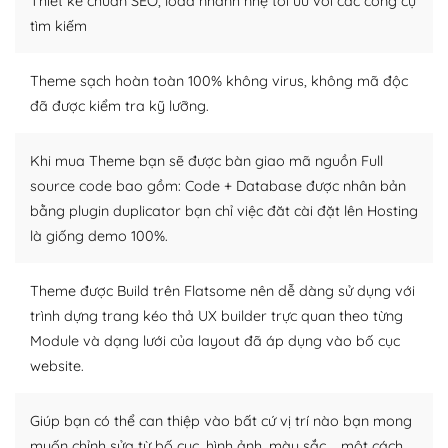
Thiết kế chuẩn SEO, load nhanh nhẹ tối ưu với các công cụ
tìm kiếm
Dễ dàng tùy chỉnh trên WordPress
– Sở hữu một cộng đồng lớn, sẵn sàng hỗ trợ
Theme sạch hoàn toàn 100% không virus, không mã độc
đã được kiểm tra kỹ lưỡng.
WordPress là nơi lưu trữ cho một diễn đàn cộng đồng
khổng lồ được kiểm duyệt bởi các nhân viên và những
Khi mua Theme bạn sẽ được bàn giao mã nguồn Full
người cuồng tín WordPress.
source code bao gồm: Code + Database được nhân bản
bằng plugin duplicator bạn chỉ việc đăt cài đặt lên Hosting
Nếu bạn gặp khó khăn, bạn có thể lên mạng và tìm
kiếm những cộng đồng WordPress, họ sẽ giúp bạn trả
là giống demo 100%.
lời, giải đáp vấn đề của bạn.
Theme được Build trên Flatsome nên dễ dàng sử dụng với
Cộng đồng sử dụng WordPress sẵn sàng hỗ trợ bạn
trình dựng trang kéo thả UX builder trực quan theo từng
Module và dạng lưới của layout đã áp dụng vào bố cục
– Đa dạng plugin và themes
website.
Plugin mở rộng là thành phần cài đặt thêm vào
WordPress để tăng thêm các tính năng cần thiết. Có
Giúp bạn có thể can thiệp vào bất cứ vị trí nào bạn mong
nhiều plugin trả phí hoặc miễn phí.
muốn chỉnh sửa từ bố cục, hình ảnh, màu sắc,… một cách