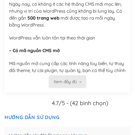
Ngày nay, có không ít các hệ thống CMS mới mọc lên,
nhưng vị trí của WordPress cũng không bị lung lay. Có
đến gần
500 trang web
mới được tạo ra mỗi ngày
bằng WordPress.
WordPress vẫn luôn tồn tại theo thời gian
– Có mã nguồn CMS mở
Mã nguồn mở cung cấp các tính năng tùy biến, tự thay
đổi theme, tự cài plugin, tự quản lý, bạn có thể tùy chỉnh
nó theo ý bạn mà không phải sử dụng dịch vụ tại bất
Xem đầy đủ
kỳ đơn vị nào.
Việc của bạn là đăng ký một tên miền và hosting để
4.7/5 - (42 bình chọn)
chạy WordPress.
Có thể tùy biến trên website WordPress
HƯỚNG DẪN SỬ DỤNG
– Thân thiện với công cụ tìm kiếm