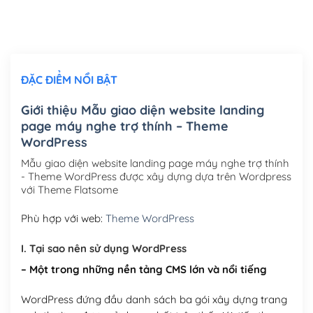
Thiết kế logo đơn giản để đăng web
(+300,000₫)
Chỉnh sửa site theo yêu cầu tuỳ chọn
(+2,000,000₫)
ĐẶC ĐIỂM NỔI BẬT
Mua thêm Host + Tên miền
Tên miền quốc tế .com .net .org (1 năm)
(+300,000₫)
Giới thiệu Mẫu giao diện website landing
page máy nghe trợ thính – Theme
Tên miền Việt Nam .vn (1 năm)
(+550,000₫)
WordPress
Hosting 2GB SSD (1 năm)
(+450,000₫)
Mẫu giao diện website landing page máy nghe trợ thính
- Theme WordPress được xây dựng dựa trên Wordpress
Hosting 3GB SSD (1 năm)
(+550,000₫)
với Theme Flatsome
Hosting 5GB SSD (1 năm)
(+650,000₫)
Phù hợp với web:
Theme WordPress
Hosting 8GB SSD (1 năm)
(+950,000₫)
I. Tại sao nên sử dụng WordPress
– Một trong những nền tảng CMS lớn và nổi tiếng
WordPress đứng đầu danh sách ba gói xây dựng trang