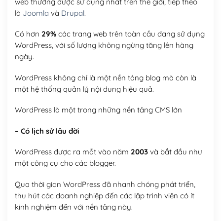
web thường được sử dụng nhất trên thế giới, tiếp theo
là
Joomla
và
Drupal
.
Có hơn
29%
các trang web trên toàn cầu đang sử dụng
WordPress, với số lượng không ngừng tăng lên hàng
ngày.
WordPress không chỉ là một nền tảng blog mà còn là
một hệ thống quản lý nội dung hiệu quả.
WordPress là một trong những nền tảng CMS lớn
– Có lịch sử lâu đời
WordPress được ra mắt vào năm
2003
và bắt đầu như
một công cụ cho các blogger.
Qua thời gian WordPress đã nhanh chóng phát triển,
thu hút các doanh nghiệp đến các lập trình viên có ít
kinh nghiệm đến với nền tảng này.