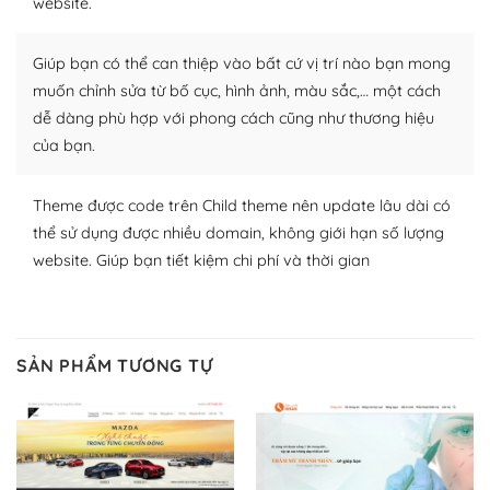
website.
nhiều plugin trả phí hoặc miễn phí.
Nhờ lượng người dùng đông đảo, thư viện themes và
Giúp bạn có thể can thiệp vào bất cứ vị trí nào bạn mong
plugin của WordPress rất phong phú. Bạn có thể thỏa
muốn chỉnh sửa từ bố cục, hình ảnh, màu sắc,… một cách
thích chọn lựa plugin và themes phù hợp cho mục đích
dễ dàng phù hợp với phong cách cũng như thương hiệu
lập website của mình.
của bạn.
WordPress đa dạng plugin và themes
Theme được code trên Child theme nên update lâu dài có
– Dễ sử dụng
thể sử dụng được nhiều domain, không giới hạn số lượng
website. Giúp bạn tiết kiệm chi phí và thời gian
Với mọi Hosting bất kỳ thì WordPress đều có thể dễ
dàng thiết lập vì thực tế nó đã cung cấp khoảng 60%
toàn bộ web.
SẢN PHẨM TƯƠNG TỰ
Và bạn có toàn quyền tự do khi quyết định nơi lưu trữ
trang web WordPress của bạn.
Dễ dàng lựa chọn Hosting cho website WordPress