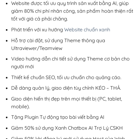
200,000₫.
Website được tối ưu quy trình sản xuất bằng AI, giúp
giảm 80% chi phí nhân công, sản phẩm hoàn thiện rất
tốt với giá cả phải chăng.
Phát triển với xu hướng
Website chuẩn xanh
Hỗ trợ cài đặt, sử dụng Theme thông qua
Ultraviewer/Teamview
Video hướng dẫn chi tiết sử dụng Theme cơ bản cho
người mới
Thiết kế chuẩn SEO, tối ưu chuẩn cho quảng cáo.
Dễ dàng quản lý, giao diện tùy chỉnh KÉO – THẢ.
Giao diện hiển thị đẹp trên mọi thiết bị (PC, tablet,
mobile).
Tặng Plugin Tự động tạo bài viết bằng AI
Giảm 50% sử dụng Xanh Chatbox AI Trợ Lý CSKH
Giảm 50% khi đăng ký mới sử dụng Host của Web