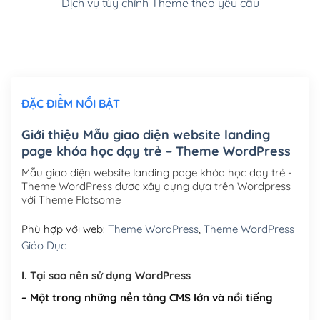
Dịch vụ tùy chỉnh Theme theo yêu cầu
Cài đặt SMTP Mail cho site Wordpress
(+100,000₫)
Thiết kế logo đơn giản để đăng web
(+300,000₫)
Chỉnh sửa site theo yêu cầu tuỳ chọn
(+2,000,000₫)
ĐẶC ĐIỂM NỔI BẬT
Mua thêm Host + Tên miền
Tên miền quốc tế .com .net .org (1 năm)
(+300,000₫)
Giới thiệu Mẫu giao diện website landing
page khóa học dạy trẻ – Theme WordPress
Tên miền Việt Nam .vn (1 năm)
(+550,000₫)
Mẫu giao diện website landing page khóa học dạy trẻ -
Hosting 2GB SSD (1 năm)
(+450,000₫)
Theme WordPress được xây dựng dựa trên Wordpress
với Theme Flatsome
Hosting 3GB SSD (1 năm)
(+550,000₫)
Phù hợp với web:
Theme WordPress
,
Theme WordPress
Hosting 5GB SSD (1 năm)
(+650,000₫)
Giáo Dục
Hosting 8GB SSD (1 năm)
(+950,000₫)
I. Tại sao nên sử dụng WordPress
– Một trong những nền tảng CMS lớn và nổi tiếng