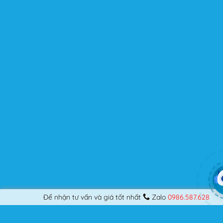
người dùng? Nếu bạn là một Designer mới bắt đầu thiết
kế những Website đầu tiên, hay đã là một lập trình viên
chuyên nghiệp, nó vẫn thỏa mãn bạn dù là một người
khó tính.
Được cập nhật liên tục
Flatsome là sản phẩm bán chạy nhất của UX-Themes.
Vì thế, nó luôn được đầu tư và ưu ái cập nhật các tính
năng mới nhất, tốt nhất.
Flatsome còn hỗ trợ hơn 12 ngôn ngữ khác nhau, do đó
bạn có thể dịch Website ra hầu hết mọi ngôn ngữ mà
bạn muốn.