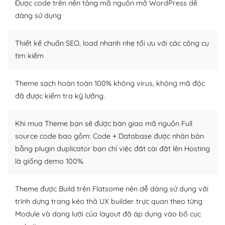
thiết kế tốt, bạn có thể tự sửa đổi. Nếu không bạn có thể
Được code trên nền tảng mã nguồn mở WordPress dễ
tìm kiếm chúng trên Internet hoặc nhờ chuyên gia.
dàng sử dụng
Dễ dàng tùy chỉnh trên WordPress
Thiết kế chuẩn SEO, load nhanh nhẹ tối ưu với các công cụ
– Sở hữu một cộng đồng lớn, sẵn sàng hỗ trợ
tìm kiếm
WordPress là nơi lưu trữ cho một diễn đàn cộng đồng
Theme sạch hoàn toàn 100% không virus, không mã độc
khổng lồ được kiểm duyệt bởi các nhân viên và những
đã được kiểm tra kỹ lưỡng.
người cuồng tín WordPress.
Nếu bạn gặp khó khăn, bạn có thể lên mạng và tìm
Khi mua Theme bạn sẽ được bàn giao mã nguồn Full
kiếm những cộng đồng WordPress, họ sẽ giúp bạn trả
source code bao gồm: Code + Database được nhân bản
lời, giải đáp vấn đề của bạn.
bằng plugin duplicator bạn chỉ việc đăt cài đặt lên Hosting
là giống demo 100%.
Cộng đồng sử dụng WordPress sẵn sàng hỗ trợ bạn
– Đa dạng plugin và themes
Theme được Build trên Flatsome nên dễ dàng sử dụng với
trình dựng trang kéo thả UX builder trực quan theo từng
Plugin mở rộng là thành phần cài đặt thêm vào
Module và dạng lưới của layout đã áp dụng vào bố cục
WordPress để tăng thêm các tính năng cần thiết. Có