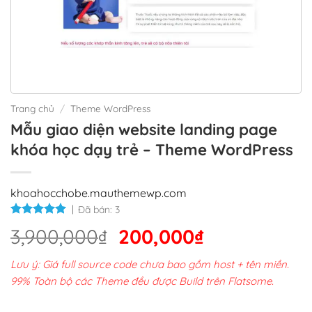
Trang chủ
/
Theme WordPress
Mẫu giao diện website landing page
khóa học dạy trẻ – Theme WordPress
khoahocchobe.mauthemewp.com
Đã bán:
3
Giá
Giá
3,900,000
₫
200,000
₫
gốc
hiện
Lưu ý: Giá full source code chưa bao gồm host + tên miền.
là:
tại
99% Toàn bộ các Theme đều được Build trên Flatsome.
3,900,000₫.
là: