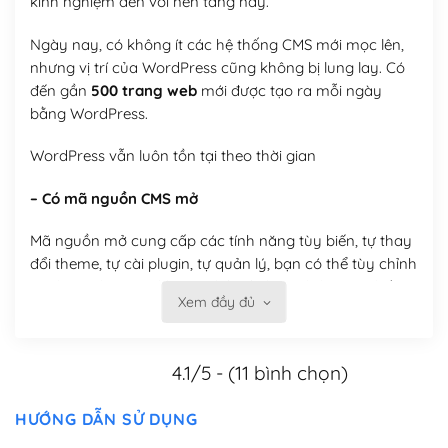
kinh nghiệm đến với nền tảng này.
Ngày nay, có không ít các hệ thống CMS mới mọc lên,
nhưng vị trí của WordPress cũng không bị lung lay. Có
đến gần
500 trang web
mới được tạo ra mỗi ngày
bằng WordPress.
WordPress vẫn luôn tồn tại theo thời gian
– Có mã nguồn CMS mở
Mã nguồn mở cung cấp các tính năng tùy biến, tự thay
đổi theme, tự cài plugin, tự quản lý, bạn có thể tùy chỉnh
nó theo ý bạn mà không phải sử dụng dịch vụ tại bất
Xem đầy đủ
kỳ đơn vị nào.
Việc của bạn là đăng ký một tên miền và hosting để
4.1/5 - (11 bình chọn)
chạy WordPress.
Có thể tùy biến trên website WordPress
HƯỚNG DẪN SỬ DỤNG