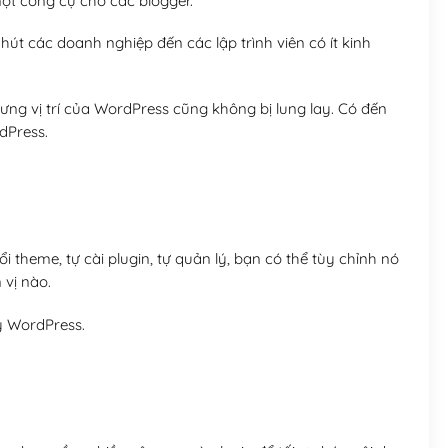
t công cụ cho các blogger.
út các doanh nghiệp đến các lập trình viên có ít kinh
ng vị trí của WordPress cũng không bị lung lay. Có đến
dPress.
 theme, tự cài plugin, tự quản lý, bạn có thể tùy chỉnh nó
 vị nào.
y WordPress.