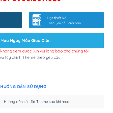
 kết google, cập nhật sitemap
(+50,000₫)
nhanh
(+0₫)
Đặt thiết kế
ở slider chính
(+200,000₫)
Theo yêu cầu của bạn
 bộ site theo yêu cầu
(+150,000₫)
Mua Ngay Mẫu Giao Diện
 site Wordpress
(+100,000₫)
n để đăng web
(+300,000₫)
i không xem được. Xin vui lòng báo cho chúng tôi
 vụ tùy chỉnh Theme theo yêu cầu
u cầu tuỳ chọn
(+2,000,000₫)
.net .org (1 năm)
(+300,000₫)
HƯỚNG DẪN SỬ DỤNG
(1 năm)
(+550,000₫)
m)
(+450,000₫)
Hướng dẫn cài đặt Theme sau khi mua
m)
(+550,000₫)