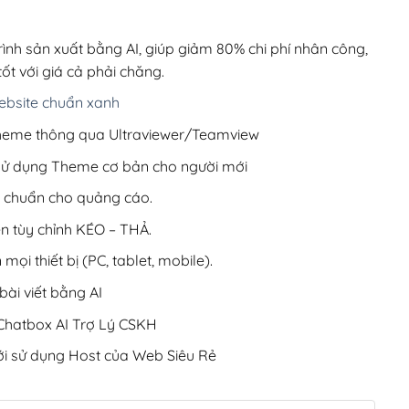
00,000₫.
là:
200,000₫.
rình sản xuất bằng AI, giúp giảm 80% chi phí nhân công,
ốt với giá cả phải chăng.
bsite chuẩn xanh
 Theme thông qua Ultraviewer/Teamview
 sử dụng Theme cơ bản cho người mới
ưu chuẩn cho quảng cáo.
ện tùy chỉnh KÉO – THẢ.
 mọi thiết bị (PC, tablet, mobile).
ài viết bằng AI
hatbox AI Trợ Lý CSKH
i sử dụng Host của Web Siêu Rẻ