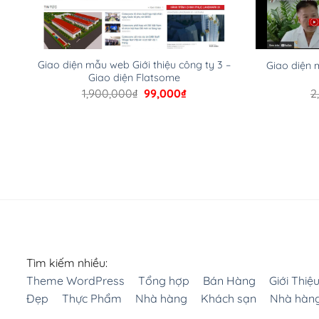
Nếu bạn gặp khó khăn, bạn có thể lên mạng và tìm kiếm n
đáp vấn đề của bạn.
Giao diện mẫu web Giới thiệu công ty 3 –
Giao diện 
Cộng đồng sử dụng WordPress sẵn sàng hỗ trợ bạn
Giao diện Flatsome
Giá
Giá
1,900,000
₫
99,000
₫
2
– Đa dạng plugin và themes
gốc
hiện
là:
tại
1,900,000₫.
là:
Plugin mở rộng là thành phần cài đặt thêm vào WordPress
99,000₫.
phí hoặc miễn phí.
Nhờ lượng người dùng đông đảo, thư viện themes và plug
chọn lựa plugin và themes phù hợp cho mục đích lập web
WordPress đa dạng plugin và themes
– Dễ sử dụng
Tìm kiếm nhiều:
Theme WordPress
Tổng hợp
Bán Hàng
Giới Thiệ
Với mọi Hosting bất kỳ thì WordPress đều có thể dễ dàng
Đẹp
Thực Phẩm
Nhà hàng
Khách sạn
Nhà hàn
web.