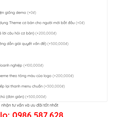
 diện giống demo
(+0₫)
 dụng Theme cơ bản cho người mới bắt đầu
(+0₫)
ả lời câu hỏi cơ bản)
(+200,000₫)
ớng dẫn giải quyết vấn đề)
(+500,000₫)
 doanh nghiệp
(+100,000₫)
theme theo tông màu của logo
(+200,000₫)
ếp lại thanh menu chuẩn
(+300,000₫)
chủ (đơn giản)
(+500,000₫)
 nhận tư vấn và ưu đãi tốt nhất
QR Code ngân hàng
(+100,000₫)
lo: 0986.587.628