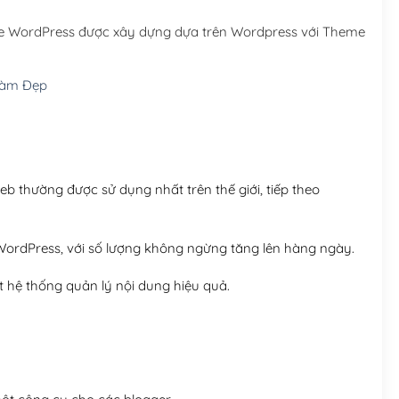
Hosting 5GB SSD (1 nă
me WordPress được xây dựng dựa trên Wordpress với Theme
Hosting 8GB SSD (1 nă
Làm Đẹp
 thường được sử dụng nhất trên thế giới, tiếp theo
ordPress, với số lượng không ngừng tăng lên hàng ngày.
 hệ thống quản lý nội dung hiệu quả.