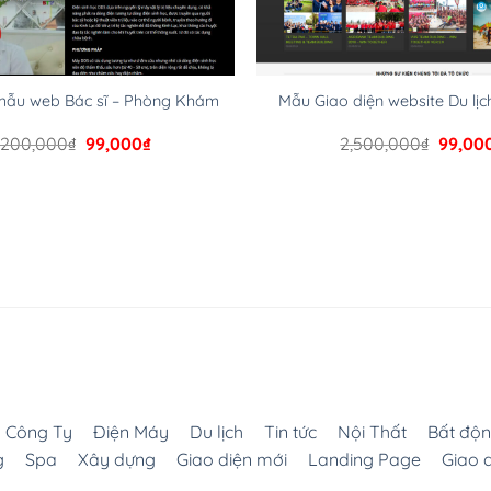
hững cộng đồng WordPress, họ sẽ giúp bạn trả lời, giải
mẫu web Bác sĩ – Phòng Khám
Mẫu Giao diện website Du lịc
Giá
Giá
Giá
,200,000
₫
99,000
₫
2,500,000
₫
99,00
gốc
hiện
gốc
là:
tại
là:
2,200,000₫.
là:
2,500,
 để tăng thêm các tính năng cần thiết. Có nhiều plugin trả
99,000₫.
in của WordPress rất phong phú. Bạn có thể thỏa thích
site của mình.
u Công Ty
Điện Máy
Du lịch
Tin tức
Nội Thất
Bất độn
 thiết lập vì thực tế nó đã cung cấp khoảng 60% toàn bộ
g
Spa
Xây dựng
Giao diện mới
Landing Page
Giao 