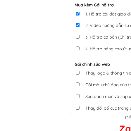
Mua kèm Gói hỗ trợ
1. Hỗ trợ cài đặt giao
2. Video hướng dẫn sử
3. Hỗ trợ cơ bản (Chỉ tr
4. Hỗ trợ nâng cao (Hư
Gói chỉnh sửa web
Thay logo & thông tin
Đổi màu chủ đạo của 
Sửa danh mục và sắp x
Thay đổi bố cục trang 
Để
Tích hợp thanh toán 
Za