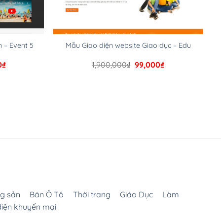
h – Event 5
Mẫu Giao diện website Giao dục – Edu
Giá
Giá
Giá
0
₫
1,900,000
₫
99,000
₫
hiện
gốc
hiện
tại
là:
tại
000₫.
là:
1,900,000₫.
là:
99,000₫.
99,000₫.
g sản
Bán Ô Tô
Thời trang
Giáo Dục
Làm
diện khuyến mại