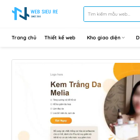
Bỏ
Tìm
qua
kiếm:
nội
dung
Trang chủ
Thiết kế web
Kho giao diện
D