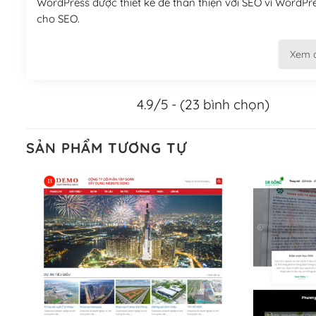
WordPress được thiết kế để thân thiện với SEO vì WordPr
cho SEO.
Khi bạn dùng WordPress để thiết kế web thì trang web của
Xem 
Tối ưu hóa công cụ tìm kiếm
4.9/5 - (23 bình chọn)
– Dễ dàng tùy chỉnh, sửa chữa
Khi bạn sử dụng WordPress, thì vấn đề giao diện của bạ
SẢN PHẨM TƯƠNG TỰ
WordPress đa dạng sẽ giúp việc thực hiện các thiết kế tr
Nếu bạn có các kỹ thuật cơ bản với một theme được thiết 
kiếm chúng trên Internet hoặc nhờ chuyên gia.
Dễ dàng tùy chỉnh trên WordPress
– Sở hữu một cộng đồng lớn, sẵn sàng hỗ trợ
WordPress là nơi lưu trữ cho một diễn đàn cộng đồng kh
cuồng tín WordPress.