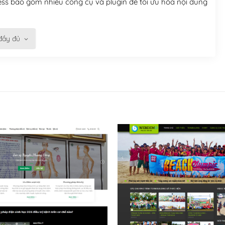
ess bao gồm nhiều công cụ và plugin để tối ưu hóa nội dung
 bạn trở nên rất thu hút đối với các công cụ tìm kiếm.
đầy đủ
n trở nên dễ dàng và nhanh chóng. Với kho Theme
ở nên hấp dẫn và đơn giản hơn.
kế tốt, bạn có thể tự sửa đổi. Nếu không bạn có thể tìm
ổng lồ được kiểm duyệt bởi các nhân viên và những người