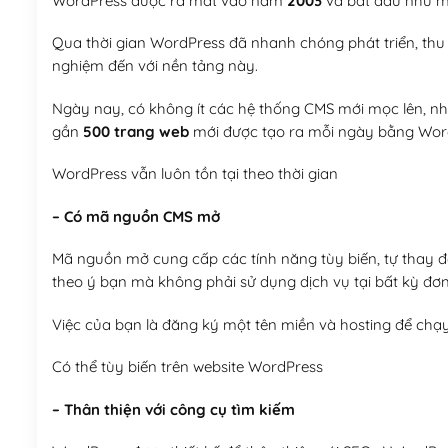
WordPress được ra mắt vào năm
2003
và bắt đầu như mộ
Qua thời gian WordPress đã nhanh chóng phát triển, thu h
nghiệm đến với nền tảng này.
Ngày nay, có không ít các hệ thống CMS mới mọc lên, như
gần
500 trang web
mới được tạo ra mỗi ngày bằng Wor
WordPress vẫn luôn tồn tại theo thời gian
– Có mã nguồn CMS mở
Mã nguồn mở cung cấp các tính năng tùy biến, tự thay đổi
theo ý bạn mà không phải sử dụng dịch vụ tại bất kỳ đơn
Việc của bạn là đăng ký một tên miền và hosting để chạ
Có thể tùy biến trên website WordPress
– Thân thiện với công cụ tìm kiếm