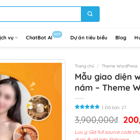
HOT
ịch vụ
ChatBot AI
Dự án tiêu biểu
Blog
H
Trang chủ
/
Theme WordPress
Mẫu giao diện w
nám – Theme W
Đã bán:
27
Giá
3,900,000
₫
200
gốc
Lưu ý: Giá full source code 
là:
được Build trên Flatsome.