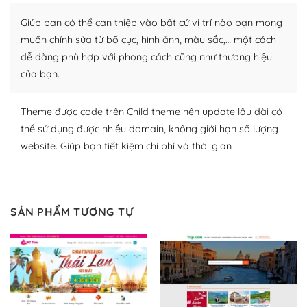
Nhờ lượng người dùng đông đảo, thư viện themes và
plugin của WordPress rất phong phú. Bạn có thể thỏa
Giúp bạn có thể can thiệp vào bất cứ vị trí nào bạn mong
thích chọn lựa plugin và themes phù hợp cho mục đích
muốn chỉnh sửa từ bố cục, hình ảnh, màu sắc,… một cách
lập website của mình.
dễ dàng phù hợp với phong cách cũng như thương hiệu
của bạn.
WordPress đa dạng plugin và themes
– Dễ sử dụng
Theme được code trên Child theme nên update lâu dài có
thể sử dụng được nhiều domain, không giới hạn số lượng
Với mọi Hosting bất kỳ thì WordPress đều có thể dễ
website. Giúp bạn tiết kiệm chi phí và thời gian
dàng thiết lập vì thực tế nó đã cung cấp khoảng 60%
toàn bộ web.
Và bạn có toàn quyền tự do khi quyết định nơi lưu trữ
SẢN PHẨM TƯƠNG TỰ
trang web WordPress của bạn.
Dễ dàng lựa chọn Hosting cho website WordPress
– Bảo mật cực tốt
Vì WordPress hiện là nền tảng xây dựng trang web và