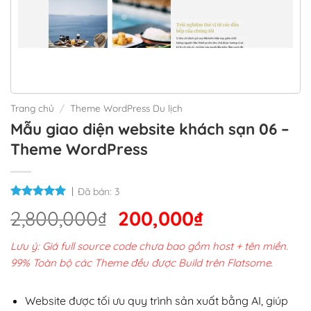
Trang chủ
/
Theme WordPress Du lịch
Mẫu giao diện website khách sạn 06 –
Theme WordPress
Đã bán:
3
Giá
Giá
2,800,000
₫
200,000
₫
gốc
hiện
Lưu ý: Giá full source code chưa bao gồm host + tên miền.
là:
tại
99% Toàn bộ các Theme đều được Build trên Flatsome.
2,800,000₫.
là:
200,000₫.
Website được tối ưu quy trình sản xuất bằng AI, giúp