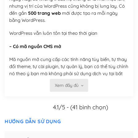
nhưng vị trí của WordPress cũng không bị lung lay. Có
đến gần
500 trang web
mới được tạo ra mỗi ngày
bằng WordPress.
WordPress vẫn luôn tồn tại theo thời gian
– Có mã nguồn CMS mở
Mã nguồn mở cung cấp các tính năng tùy biến, tự thay
đổi theme, tự cài plugin, tự quản lý, bạn có thể tùy chỉnh
nó theo ý bạn mà không phải sử dụng dịch vụ tại bất
kỳ đơn vị nào.
Xem đầy đủ
Việc của bạn là đăng ký một tên miền và hosting để
chạy WordPress.
4.1/5 - (41 bình chọn)
Có thể tùy biến trên website WordPress
HƯỚNG DẪN SỬ DỤNG
– Thân thiện với công cụ tìm kiếm