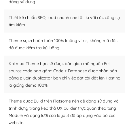
dàng sử dụng
Dễ dàng tùy chỉnh trên WordPress
Thiết kế chuẩn SEO, load nhanh nhẹ tối ưu với các công cụ
– Sở hữu một cộng đồng lớn, sẵn sàng hỗ trợ
tìm kiếm
WordPress là nơi lưu trữ cho một diễn đàn cộng đồng
khổng lồ được kiểm duyệt bởi các nhân viên và những
Theme sạch hoàn toàn 100% không virus, không mã độc
người cuồng tín WordPress.
đã được kiểm tra kỹ lưỡng.
Nếu bạn gặp khó khăn, bạn có thể lên mạng và tìm
kiếm những cộng đồng WordPress, họ sẽ giúp bạn trả
Khi mua Theme bạn sẽ được bàn giao mã nguồn Full
lời, giải đáp vấn đề của bạn.
source code bao gồm: Code + Database được nhân bản
bằng plugin duplicator bạn chỉ việc đăt cài đặt lên Hosting
Cộng đồng sử dụng WordPress sẵn sàng hỗ trợ bạn
là giống demo 100%.
– Đa dạng plugin và themes
Theme được Build trên Flatsome nên dễ dàng sử dụng với
Plugin mở rộng là thành phần cài đặt thêm vào
trình dựng trang kéo thả UX builder trực quan theo từng
WordPress để tăng thêm các tính năng cần thiết. Có
Module và dạng lưới của layout đã áp dụng vào bố cục
nhiều plugin trả phí hoặc miễn phí.
website.