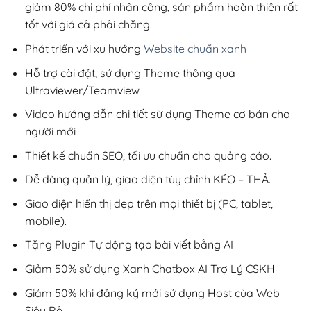
giảm 80% chi phí nhân công, sản phẩm hoàn thiện rất
tốt với giá cả phải chăng.
Phát triển với xu hướng
Website chuẩn xanh
Hỗ trợ cài đặt, sử dụng Theme thông qua
Ultraviewer/Teamview
Video hướng dẫn chi tiết sử dụng Theme cơ bản cho
người mới
Thiết kế chuẩn SEO, tối ưu chuẩn cho quảng cáo.
Dễ dàng quản lý, giao diện tùy chỉnh KÉO – THẢ.
Giao diện hiển thị đẹp trên mọi thiết bị (PC, tablet,
mobile).
Tặng Plugin Tự động tạo bài viết bằng AI
Giảm 50% sử dụng Xanh Chatbox AI Trợ Lý CSKH
Giảm 50% khi đăng ký mới sử dụng Host của Web
Siêu Rẻ