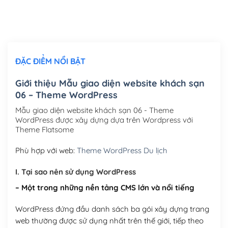
Thiết kế logo đơn giản để đăng web
(+300,000₫)
Chỉnh sửa site theo yêu cầu tuỳ chọn
(+2,000,000₫)
ĐẶC ĐIỂM NỔI BẬT
Mua thêm Host + Tên miền
Tên miền quốc tế .com .net .org (1 năm)
(+300,000₫)
Giới thiệu Mẫu giao diện website khách sạn
06 – Theme WordPress
Tên miền Việt Nam .vn (1 năm)
(+550,000₫)
Mẫu giao diện website khách sạn 06 - Theme
Hosting 2GB SSD (1 năm)
(+450,000₫)
WordPress được xây dựng dựa trên Wordpress với
Theme Flatsome
Hosting 3GB SSD (1 năm)
(+550,000₫)
Phù hợp với web:
Theme WordPress Du lịch
Hosting 5GB SSD (1 năm)
(+650,000₫)
I. Tại sao nên sử dụng WordPress
Hosting 8GB SSD (1 năm)
(+950,000₫)
– Một trong những nền tảng CMS lớn và nổi tiếng
WordPress đứng đầu danh sách ba gói xây dựng trang
web thường được sử dụng nhất trên thế giới, tiếp theo