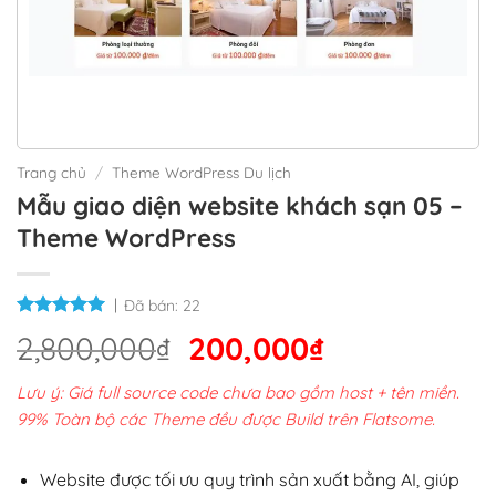
Trang chủ
/
Theme WordPress Du lịch
Mẫu giao diện website khách sạn 05 –
Theme WordPress
Đã bán:
22
Giá
Giá
2,800,000
₫
200,000
₫
gốc
hiện
Lưu ý: Giá full source code chưa bao gồm host + tên miền.
là:
tại
99% Toàn bộ các Theme đều được Build trên Flatsome.
2,800,000₫.
là:
200,000₫.
Website được tối ưu quy trình sản xuất bằng AI, giúp