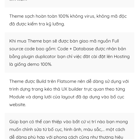
– Sở hữu một cộng đồng lớn, sẵn sàng hỗ trợ
Theme sạch hoàn toàn 100% không virus, không mã độc
WordPress là nơi lưu trữ cho một diễn đàn cộng đồng
đã được kiểm tra kỹ lưỡng.
khổng lồ được kiểm duyệt bởi các nhân viên và những
người cuồng tín WordPress.
Khi mua Theme bạn sẽ được bàn giao mã nguồn Full
source code bao gồm: Code + Database được nhân bản
Nếu bạn gặp khó khăn, bạn có thể lên mạng và tìm
bằng plugin duplicator bạn chỉ việc đăt cài đặt lên Hosting
kiếm những cộng đồng WordPress, họ sẽ giúp bạn trả
lời, giải đáp vấn đề của bạn.
là giống demo 100%.
Cộng đồng sử dụng WordPress sẵn sàng hỗ trợ bạn
Theme được Build trên Flatsome nên dễ dàng sử dụng với
trình dựng trang kéo thả UX builder trực quan theo từng
– Đa dạng plugin và themes
Module và dạng lưới của layout đã áp dụng vào bố cục
Plugin mở rộng là thành phần cài đặt thêm vào
website.
WordPress để tăng thêm các tính năng cần thiết. Có
nhiều plugin trả phí hoặc miễn phí.
Giúp bạn có thể can thiệp vào bất cứ vị trí nào bạn mong
muốn chỉnh sửa từ bố cục, hình ảnh, màu sắc,… một cách
Nhờ lượng người dùng đông đảo, thư viện themes và
dễ dàng phù hợp với phong cách cũng như thương hiệu
plugin của WordPress rất phong phú. Bạn có thể thỏa