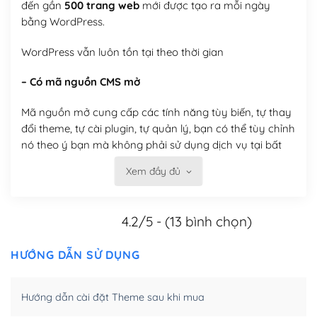
đến gần
500 trang web
mới được tạo ra mỗi ngày
bằng WordPress.
WordPress vẫn luôn tồn tại theo thời gian
– Có mã nguồn CMS mở
Mã nguồn mở cung cấp các tính năng tùy biến, tự thay
đổi theme, tự cài plugin, tự quản lý, bạn có thể tùy chỉnh
nó theo ý bạn mà không phải sử dụng dịch vụ tại bất
kỳ đơn vị nào.
Xem đầy đủ
Việc của bạn là đăng ký một tên miền và hosting để
chạy WordPress.
4.2/5 - (13 bình chọn)
Có thể tùy biến trên website WordPress
HƯỚNG DẪN SỬ DỤNG
– Thân thiện với công cụ tìm kiếm
WordPress được thiết kế để thân thiện với SEO vì
Hướng dẫn cài đặt Theme sau khi mua
WordPress bao gồm nhiều công cụ và plugin để tối ưu