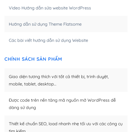
hóa nội dung cho SEO.
Video Hướng dẫn sửa website WordPress
Khi bạn dùng WordPress để thiết kế web thì trang web
Hướng dẫn sử dụng Theme Flatsome
của bạn trở nên rất thu hút đối với các công cụ tìm
kiếm.
Các bài viết hướng dẫn sử dụng Website
Tối ưu hóa công cụ tìm kiếm
– Dễ dàng tùy chỉnh, sửa chữa
CHÍNH SÁCH SẢN PHẨM
Khi bạn sử dụng WordPress, thì vấn đề giao diện của
bạn trở nên dễ dàng và nhanh chóng. Với kho Theme
Giao diện tương thích với tất cả thiết bị, trình duyệt,
WordPress đa dạng sẽ giúp việc thực hiện các thiết kế
mobile, tablet, desktop…
trở nên hấp dẫn và đơn giản hơn.
Được code trên nền tảng mã nguồn mở WordPress dễ
Nếu bạn có các kỹ thuật cơ bản với một theme được
dàng sử dụng
thiết kế tốt, bạn có thể tự sửa đổi. Nếu không bạn có thể
tìm kiếm chúng trên Internet hoặc nhờ chuyên gia.
Thiết kế chuẩn SEO, load nhanh nhẹ tối ưu với các công cụ
Dễ dàng tùy chỉnh trên WordPress
tìm kiếm