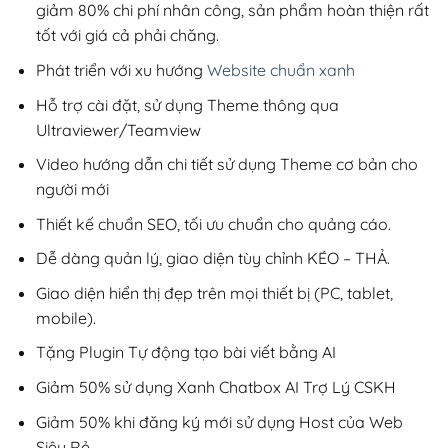
giảm 80% chi phí nhân công, sản phẩm hoàn thiện rất
tốt với giá cả phải chăng.
Phát triển với xu hướng
Website chuẩn xanh
Hỗ trợ cài đặt, sử dụng Theme thông qua
Ultraviewer/Teamview
Video hướng dẫn chi tiết sử dụng Theme cơ bản cho
người mới
Thiết kế chuẩn SEO, tối ưu chuẩn cho quảng cáo.
Dễ dàng quản lý, giao diện tùy chỉnh KÉO – THẢ.
Giao diện hiển thị đẹp trên mọi thiết bị (PC, tablet,
mobile).
Tặng Plugin Tự động tạo bài viết bằng AI
Giảm 50% sử dụng Xanh Chatbox AI Trợ Lý CSKH
Giảm 50% khi đăng ký mới sử dụng Host của Web
Siêu Rẻ