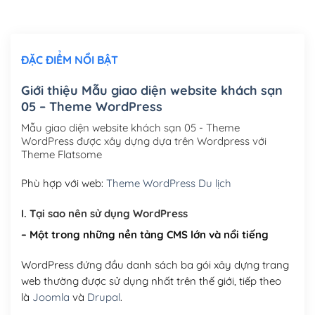
Chỉnh sửa site theo yêu cầu tuỳ chọn
(+2,000,000₫)
ĐẶC ĐIỂM NỔI BẬT
Mua thêm Host + Tên miền
Tên miền quốc tế .com .net .org (1 năm)
(+300,000₫)
Giới thiệu Mẫu giao diện website khách sạn
05 – Theme WordPress
Tên miền Việt Nam .vn (1 năm)
(+550,000₫)
Mẫu giao diện website khách sạn 05 - Theme
Hosting 2GB SSD (1 năm)
(+450,000₫)
WordPress được xây dựng dựa trên Wordpress với
Theme Flatsome
Hosting 3GB SSD (1 năm)
(+550,000₫)
Phù hợp với web:
Theme WordPress Du lịch
Hosting 5GB SSD (1 năm)
(+650,000₫)
I. Tại sao nên sử dụng WordPress
Hosting 8GB SSD (1 năm)
(+950,000₫)
– Một trong những nền tảng CMS lớn và nổi tiếng
WordPress đứng đầu danh sách ba gói xây dựng trang
web thường được sử dụng nhất trên thế giới, tiếp theo
là
Joomla
và
Drupal
.