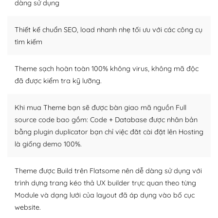
tìm kiếm chúng trên Internet hoặc nhờ chuyên gia.
dàng sử dụng
Dễ dàng tùy chỉnh trên WordPress
Thiết kế chuẩn SEO, load nhanh nhẹ tối ưu với các công cụ
– Sở hữu một cộng đồng lớn, sẵn sàng hỗ trợ
tìm kiếm
WordPress là nơi lưu trữ cho một diễn đàn cộng đồng
Theme sạch hoàn toàn 100% không virus, không mã độc
khổng lồ được kiểm duyệt bởi các nhân viên và những
đã được kiểm tra kỹ lưỡng.
người cuồng tín WordPress.
Nếu bạn gặp khó khăn, bạn có thể lên mạng và tìm
Khi mua Theme bạn sẽ được bàn giao mã nguồn Full
kiếm những cộng đồng WordPress, họ sẽ giúp bạn trả
source code bao gồm: Code + Database được nhân bản
lời, giải đáp vấn đề của bạn.
bằng plugin duplicator bạn chỉ việc đăt cài đặt lên Hosting
là giống demo 100%.
Cộng đồng sử dụng WordPress sẵn sàng hỗ trợ bạn
– Đa dạng plugin và themes
Theme được Build trên Flatsome nên dễ dàng sử dụng với
trình dựng trang kéo thả UX builder trực quan theo từng
Plugin mở rộng là thành phần cài đặt thêm vào
Module và dạng lưới của layout đã áp dụng vào bố cục
WordPress để tăng thêm các tính năng cần thiết. Có
website.
nhiều plugin trả phí hoặc miễn phí.