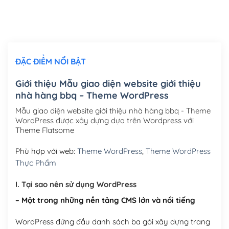
Thiết kế logo đơn giản để đăng web
(+300,000₫)
Chỉnh sửa site theo yêu cầu tuỳ chọn
(+2,000,000₫)
ĐẶC ĐIỂM NỔI BẬT
Mua thêm Host + Tên miền
Tên miền quốc tế .com .net .org (1 năm)
(+300,000₫)
Giới thiệu Mẫu giao diện website giới thiệu
nhà hàng bbq – Theme WordPress
Tên miền Việt Nam .vn (1 năm)
(+550,000₫)
Mẫu giao diện website giới thiệu nhà hàng bbq - Theme
Hosting 2GB SSD (1 năm)
(+450,000₫)
WordPress được xây dựng dựa trên Wordpress với
Theme Flatsome
Hosting 3GB SSD (1 năm)
(+550,000₫)
Phù hợp với web:
Theme WordPress
,
Theme WordPress
Hosting 5GB SSD (1 năm)
(+650,000₫)
Thực Phẩm
Hosting 8GB SSD (1 năm)
(+950,000₫)
I. Tại sao nên sử dụng WordPress
– Một trong những nền tảng CMS lớn và nổi tiếng
WordPress đứng đầu danh sách ba gói xây dựng trang