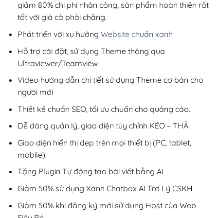
giảm 80% chi phí nhân công, sản phẩm hoàn thiện rất
tốt với giá cả phải chăng.
Phát triển với xu hướng
Website chuẩn xanh
Hỗ trợ cài đặt, sử dụng Theme thông qua
Ultraviewer/Teamview
Video hướng dẫn chi tiết sử dụng Theme cơ bản cho
người mới
Thiết kế chuẩn SEO, tối ưu chuẩn cho quảng cáo.
Dễ dàng quản lý, giao diện tùy chỉnh KÉO – THẢ.
Giao diện hiển thị đẹp trên mọi thiết bị (PC, tablet,
mobile).
Tặng Plugin Tự động tạo bài viết bằng AI
Giảm 50% sử dụng Xanh Chatbox AI Trợ Lý CSKH
Giảm 50% khi đăng ký mới sử dụng Host của Web
Siêu Rẻ