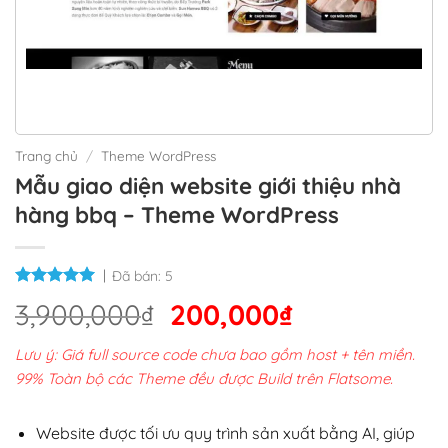
Trang chủ
/
Theme WordPress
Mẫu giao diện website giới thiệu nhà
hàng bbq – Theme WordPress
Đã bán:
5
Giá
Giá
3,900,000
₫
200,000
₫
gốc
hiện
Lưu ý: Giá full source code chưa bao gồm host + tên miền.
là:
tại
99% Toàn bộ các Theme đều được Build trên Flatsome.
3,900,000₫.
là:
200,000₫.
Website được tối ưu quy trình sản xuất bằng AI, giúp