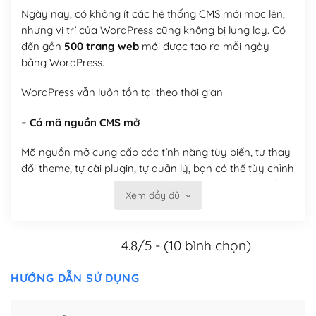
Ngày nay, có không ít các hệ thống CMS mới mọc lên,
nhưng vị trí của WordPress cũng không bị lung lay. Có
đến gần
500 trang web
mới được tạo ra mỗi ngày
bằng WordPress.
WordPress vẫn luôn tồn tại theo thời gian
– Có mã nguồn CMS mở
Mã nguồn mở cung cấp các tính năng tùy biến, tự thay
đổi theme, tự cài plugin, tự quản lý, bạn có thể tùy chỉnh
nó theo ý bạn mà không phải sử dụng dịch vụ tại bất
Xem đầy đủ
kỳ đơn vị nào.
Việc của bạn là đăng ký một tên miền và hosting để
4.8/5 - (10 bình chọn)
chạy WordPress.
Có thể tùy biến trên website WordPress
HƯỚNG DẪN SỬ DỤNG
– Thân thiện với công cụ tìm kiếm