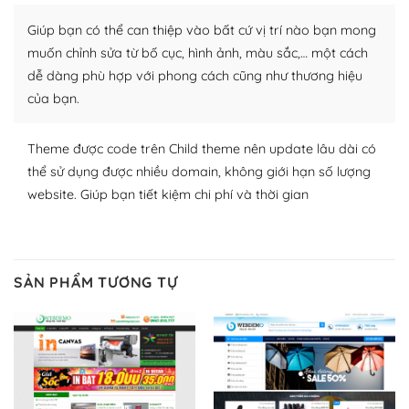
Nhờ lượng người dùng đông đảo, thư viện themes và
Giúp bạn có thể can thiệp vào bất cứ vị trí nào bạn mong
plugin của WordPress rất phong phú. Bạn có thể thỏa
muốn chỉnh sửa từ bố cục, hình ảnh, màu sắc,… một cách
thích chọn lựa plugin và themes phù hợp cho mục đích
dễ dàng phù hợp với phong cách cũng như thương hiệu
lập website của mình.
của bạn.
WordPress đa dạng plugin và themes
Theme được code trên Child theme nên update lâu dài có
– Dễ sử dụng
thể sử dụng được nhiều domain, không giới hạn số lượng
website. Giúp bạn tiết kiệm chi phí và thời gian
Với mọi Hosting bất kỳ thì WordPress đều có thể dễ
dàng thiết lập vì thực tế nó đã cung cấp khoảng 60%
toàn bộ web.
SẢN PHẨM TƯƠNG TỰ
Và bạn có toàn quyền tự do khi quyết định nơi lưu trữ
trang web WordPress của bạn.
Dễ dàng lựa chọn Hosting cho website WordPress
– Bảo mật cực tốt