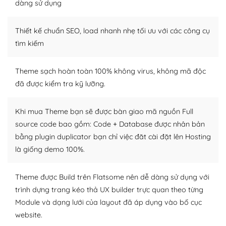
dàng sử dụng
Dễ dàng tùy chỉnh trên WordPress
Thiết kế chuẩn SEO, load nhanh nhẹ tối ưu với các công cụ
– Sở hữu một cộng đồng lớn, sẵn sàng hỗ trợ
tìm kiếm
WordPress là nơi lưu trữ cho một diễn đàn cộng đồng
khổng lồ được kiểm duyệt bởi các nhân viên và những
Theme sạch hoàn toàn 100% không virus, không mã độc
người cuồng tín WordPress.
đã được kiểm tra kỹ lưỡng.
Nếu bạn gặp khó khăn, bạn có thể lên mạng và tìm
kiếm những cộng đồng WordPress, họ sẽ giúp bạn trả
Khi mua Theme bạn sẽ được bàn giao mã nguồn Full
lời, giải đáp vấn đề của bạn.
source code bao gồm: Code + Database được nhân bản
bằng plugin duplicator bạn chỉ việc đăt cài đặt lên Hosting
Cộng đồng sử dụng WordPress sẵn sàng hỗ trợ bạn
là giống demo 100%.
– Đa dạng plugin và themes
Theme được Build trên Flatsome nên dễ dàng sử dụng với
Plugin mở rộng là thành phần cài đặt thêm vào
trình dựng trang kéo thả UX builder trực quan theo từng
WordPress để tăng thêm các tính năng cần thiết. Có
Module và dạng lưới của layout đã áp dụng vào bố cục
nhiều plugin trả phí hoặc miễn phí.
website.