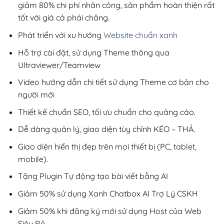
giảm 80% chi phí nhân công, sản phẩm hoàn thiện rất
tốt với giá cả phải chăng.
Phát triển với xu hướng
Website chuẩn xanh
Hỗ trợ cài đặt, sử dụng Theme thông qua
Ultraviewer/Teamview
Video hướng dẫn chi tiết sử dụng Theme cơ bản cho
người mới
Thiết kế chuẩn SEO, tối ưu chuẩn cho quảng cáo.
Dễ dàng quản lý, giao diện tùy chỉnh KÉO – THẢ.
Giao diện hiển thị đẹp trên mọi thiết bị (PC, tablet,
mobile).
Tặng Plugin Tự động tạo bài viết bằng AI
Giảm 50% sử dụng Xanh Chatbox AI Trợ Lý CSKH
Giảm 50% khi đăng ký mới sử dụng Host của Web
Siêu Rẻ