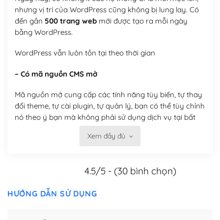
nhưng vị trí của WordPress cũng không bị lung lay. Có
đến gần
500 trang web
mới được tạo ra mỗi ngày
bằng WordPress.
WordPress vẫn luôn tồn tại theo thời gian
– Có mã nguồn CMS mở
Mã nguồn mở cung cấp các tính năng tùy biến, tự thay
đổi theme, tự cài plugin, tự quản lý, bạn có thể tùy chỉnh
nó theo ý bạn mà không phải sử dụng dịch vụ tại bất
kỳ đơn vị nào.
Xem đầy đủ
Việc của bạn là đăng ký một tên miền và hosting để
chạy WordPress.
4.5/5 - (30 bình chọn)
Có thể tùy biến trên website WordPress
HƯỚNG DẪN SỬ DỤNG
– Thân thiện với công cụ tìm kiếm