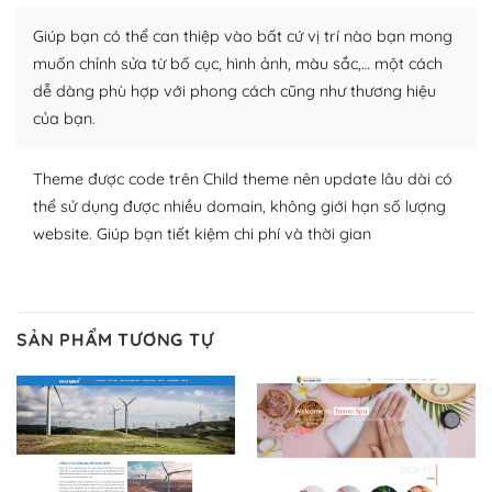
Nhờ lượng người dùng đông đảo, thư viện themes và
plugin của WordPress rất phong phú. Bạn có thể thỏa
Giúp bạn có thể can thiệp vào bất cứ vị trí nào bạn mong
thích chọn lựa plugin và themes phù hợp cho mục đích
muốn chỉnh sửa từ bố cục, hình ảnh, màu sắc,… một cách
lập website của mình.
dễ dàng phù hợp với phong cách cũng như thương hiệu
của bạn.
WordPress đa dạng plugin và themes
– Dễ sử dụng
Theme được code trên Child theme nên update lâu dài có
thể sử dụng được nhiều domain, không giới hạn số lượng
Với mọi Hosting bất kỳ thì WordPress đều có thể dễ
website. Giúp bạn tiết kiệm chi phí và thời gian
dàng thiết lập vì thực tế nó đã cung cấp khoảng 60%
toàn bộ web.
Và bạn có toàn quyền tự do khi quyết định nơi lưu trữ
SẢN PHẨM TƯƠNG TỰ
trang web WordPress của bạn.
Dễ dàng lựa chọn Hosting cho website WordPress
– Bảo mật cực tốt
Vì WordPress hiện là nền tảng xây dựng trang web và