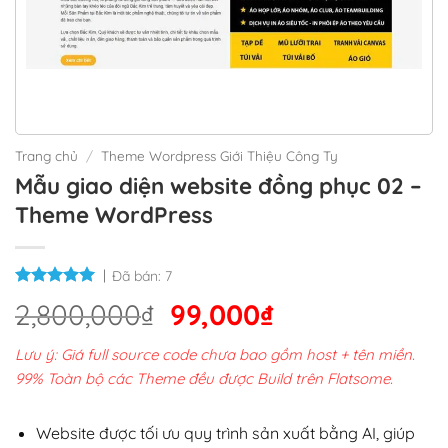
Trang chủ
/
Theme Wordpress Giới Thiệu Công Ty
Mẫu giao diện website đồng phục 02 –
Theme WordPress
Đã bán:
7
Giá
Giá
2,800,000
₫
99,000
₫
gốc
hiện
Lưu ý: Giá full source code chưa bao gồm host + tên miền.
là:
tại
99% Toàn bộ các Theme đều được Build trên Flatsome.
2,800,000₫.
là:
99,000₫.
Website được tối ưu quy trình sản xuất bằng AI, giúp