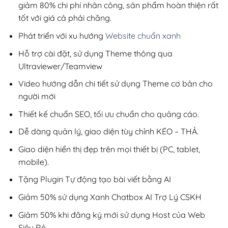
giảm 80% chi phí nhân công, sản phẩm hoàn thiện rất
tốt với giá cả phải chăng.
Phát triển với xu hướng
Website chuẩn xanh
Hỗ trợ cài đặt, sử dụng Theme thông qua
Ultraviewer/Teamview
Video hướng dẫn chi tiết sử dụng Theme cơ bản cho
người mới
Thiết kế chuẩn SEO, tối ưu chuẩn cho quảng cáo.
Dễ dàng quản lý, giao diện tùy chỉnh KÉO – THẢ.
Giao diện hiển thị đẹp trên mọi thiết bị (PC, tablet,
mobile).
Tặng Plugin Tự động tạo bài viết bằng AI
Giảm 50% sử dụng Xanh Chatbox AI Trợ Lý CSKH
Giảm 50% khi đăng ký mới sử dụng Host của Web
Siêu Rẻ