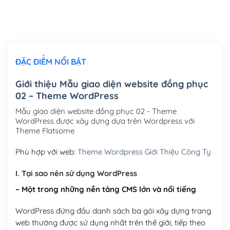
Thiết kế logo đơn giản để đăng web
(+300,000₫)
Chỉnh sửa site theo yêu cầu tuỳ chọn
(+2,000,000₫)
ĐẶC ĐIỂM NỔI BẬT
Mua thêm Host + Tên miền
Tên miền quốc tế .com .net .org (1 năm)
(+300,000₫)
Giới thiệu Mẫu giao diện website đồng phục
02 – Theme WordPress
Tên miền Việt Nam .vn (1 năm)
(+550,000₫)
Mẫu giao diện website đồng phục 02 - Theme
Hosting 2GB SSD (1 năm)
(+450,000₫)
WordPress được xây dựng dựa trên Wordpress với
Theme Flatsome
Hosting 3GB SSD (1 năm)
(+550,000₫)
Phù hợp với web:
Theme Wordpress Giới Thiệu Công Ty
Hosting 5GB SSD (1 năm)
(+650,000₫)
I. Tại sao nên sử dụng WordPress
Hosting 8GB SSD (1 năm)
(+950,000₫)
– Một trong những nền tảng CMS lớn và nổi tiếng
WordPress đứng đầu danh sách ba gói xây dựng trang
web thường được sử dụng nhất trên thế giới, tiếp theo