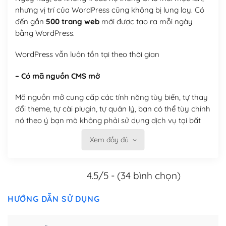
nhưng vị trí của WordPress cũng không bị lung lay. Có
đến gần
500 trang web
mới được tạo ra mỗi ngày
bằng WordPress.
WordPress vẫn luôn tồn tại theo thời gian
– Có mã nguồn CMS mở
Mã nguồn mở cung cấp các tính năng tùy biến, tự thay
đổi theme, tự cài plugin, tự quản lý, bạn có thể tùy chỉnh
nó theo ý bạn mà không phải sử dụng dịch vụ tại bất
kỳ đơn vị nào.
Xem đầy đủ
Việc của bạn là đăng ký một tên miền và hosting để
chạy WordPress.
4.5/5 - (34 bình chọn)
Có thể tùy biến trên website WordPress
HƯỚNG DẪN SỬ DỤNG
– Thân thiện với công cụ tìm kiếm