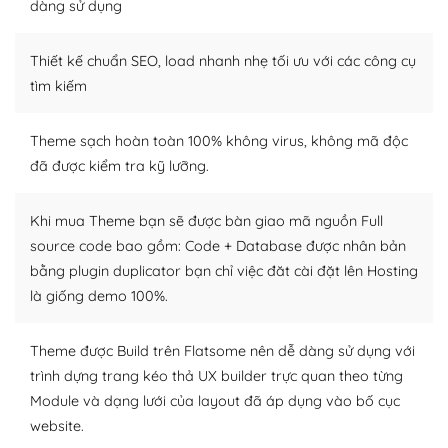
dàng sử dụng
Dễ dàng tùy chỉnh trên WordPress
Thiết kế chuẩn SEO, load nhanh nhẹ tối ưu với các công cụ
– Sở hữu một cộng đồng lớn, sẵn sàng hỗ trợ
tìm kiếm
WordPress là nơi lưu trữ cho một diễn đàn cộng đồng
khổng lồ được kiểm duyệt bởi các nhân viên và những
Theme sạch hoàn toàn 100% không virus, không mã độc
người cuồng tín WordPress.
đã được kiểm tra kỹ lưỡng.
Nếu bạn gặp khó khăn, bạn có thể lên mạng và tìm
kiếm những cộng đồng WordPress, họ sẽ giúp bạn trả
Khi mua Theme bạn sẽ được bàn giao mã nguồn Full
lời, giải đáp vấn đề của bạn.
source code bao gồm: Code + Database được nhân bản
bằng plugin duplicator bạn chỉ việc đăt cài đặt lên Hosting
Cộng đồng sử dụng WordPress sẵn sàng hỗ trợ bạn
là giống demo 100%.
– Đa dạng plugin và themes
Theme được Build trên Flatsome nên dễ dàng sử dụng với
Plugin mở rộng là thành phần cài đặt thêm vào
trình dựng trang kéo thả UX builder trực quan theo từng
WordPress để tăng thêm các tính năng cần thiết. Có
Module và dạng lưới của layout đã áp dụng vào bố cục
nhiều plugin trả phí hoặc miễn phí.
website.