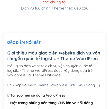
cho chúng tôi
(+150,000₫)
Dịch vụ tùy chỉnh Theme theo yêu cầu
Cài đặt SMTP Mail cho site Wordpress
(+100,000₫)
Thiết kế logo đơn giản để đăng web
(+300,000₫)
Chỉnh sửa site theo yêu cầu tuỳ chọn
(+2,000,000₫)
ĐẶC ĐIỂM NỔI BẬT
Mua thêm Host + Tên miền
Tên miền quốc tế .com .net .org (1 năm)
(+300,000₫)
Giới thiệu Mẫu giao diện website dịch vụ vận
chuyển quốc tế logistic – Theme WordPress
Tên miền Việt Nam .vn (1 năm)
(+550,000₫)
Mẫu giao diện website dịch vụ vận chuyển quốc tế
Hosting 2GB SSD (1 năm)
(+450,000₫)
logistic - Theme WordPress được xây dựng dựa trên
Wordpress với Theme Flatsome
Hosting 3GB SSD (1 năm)
(+550,000₫)
Phù hợp với web:
Theme Wordpress Giới Thiệu Công Ty
Hosting 5GB SSD (1 năm)
(+650,000₫)
I. Tại sao nên sử dụng WordPress
Hosting 8GB SSD (1 năm)
(+950,000₫)
– Một trong những nền tảng CMS lớn và nổi tiếng