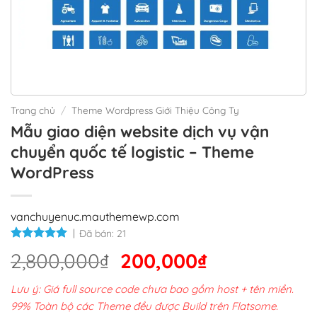
Trang chủ
/
Theme Wordpress Giới Thiệu Công Ty
Mẫu giao diện website dịch vụ vận
chuyển quốc tế logistic – Theme
WordPress
vanchuyenuc.mauthemewp.com
Đã bán:
21
Giá
Giá
2,800,000
₫
200,000
₫
gốc
hiện
Lưu ý: Giá full source code chưa bao gồm host + tên miền.
là:
tại
99% Toàn bộ các Theme đều được Build trên Flatsome.