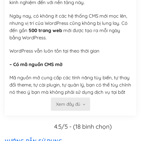
kinh nghiệm đến với nền tảng này.
Ngày nay, có không ít các hệ thống CMS mới mọc lên,
nhưng vị trí của WordPress cũng không bị lung lay. Có
đến gần
500 trang web
mới được tạo ra mỗi ngày
bằng WordPress.
WordPress vẫn luôn tồn tại theo thời gian
– Có mã nguồn CMS mở
Mã nguồn mở cung cấp các tính năng tùy biến, tự thay
đổi theme, tự cài plugin, tự quản lý, bạn có thể tùy chỉnh
nó theo ý bạn mà không phải sử dụng dịch vụ tại bất
kỳ đơn vị nào.
Xem đầy đủ
Việc của bạn là đăng ký một tên miền và hosting để
chạy WordPress.
4.5/5 - (18 bình chọn)
Có thể tùy biến trên website WordPress