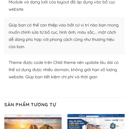
Module và dạng lưới của layout đã áp dụng vào bố cục
nhiều plugin trả phí hoặc miễn phí.
website.
Nhờ lượng người dùng đông đảo, thư viện themes và
plugin của WordPress rất phong phú. Bạn có thể thỏa
Giúp bạn có thể can thiệp vào bất cứ vị trí nào bạn mong
thích chọn lựa plugin và themes phù hợp cho mục đích
muốn chỉnh sửa từ bố cục, hình ảnh, màu sắc,… một cách
lập website của mình.
dễ dàng phù hợp với phong cách cũng như thương hiệu
của bạn.
WordPress đa dạng plugin và themes
– Dễ sử dụng
Theme được code trên Child theme nên update lâu dài có
thể sử dụng được nhiều domain, không giới hạn số lượng
Với mọi Hosting bất kỳ thì WordPress đều có thể dễ
website. Giúp bạn tiết kiệm chi phí và thời gian
dàng thiết lập vì thực tế nó đã cung cấp khoảng 60%
toàn bộ web.
Và bạn có toàn quyền tự do khi quyết định nơi lưu trữ
SẢN PHẨM TƯƠNG TỰ
trang web WordPress của bạn.
Dễ dàng lựa chọn Hosting cho website WordPress