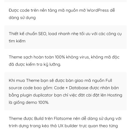
thiết kế tốt, bạn có thể tự sửa đổi. Nếu không bạn có thể
tìm kiếm chúng trên Internet hoặc nhờ chuyên gia.
Được code trên nền tảng mã nguồn mở WordPress dễ
dàng sử dụng
Dễ dàng tùy chỉnh trên WordPress
Thiết kế chuẩn SEO, load nhanh nhẹ tối ưu với các công cụ
– Sở hữu một cộng đồng lớn, sẵn sàng hỗ trợ
tìm kiếm
WordPress là nơi lưu trữ cho một diễn đàn cộng đồng
khổng lồ được kiểm duyệt bởi các nhân viên và những
Theme sạch hoàn toàn 100% không virus, không mã độc
người cuồng tín WordPress.
đã được kiểm tra kỹ lưỡng.
Nếu bạn gặp khó khăn, bạn có thể lên mạng và tìm
kiếm những cộng đồng WordPress, họ sẽ giúp bạn trả
Khi mua Theme bạn sẽ được bàn giao mã nguồn Full
lời, giải đáp vấn đề của bạn.
source code bao gồm: Code + Database được nhân bản
bằng plugin duplicator bạn chỉ việc đăt cài đặt lên Hosting
Cộng đồng sử dụng WordPress sẵn sàng hỗ trợ bạn
là giống demo 100%.
– Đa dạng plugin và themes
Theme được Build trên Flatsome nên dễ dàng sử dụng với
Plugin mở rộng là thành phần cài đặt thêm vào
trình dựng trang kéo thả UX builder trực quan theo từng
WordPress để tăng thêm các tính năng cần thiết. Có